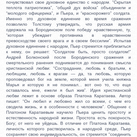
почувствовал свое духовное единство с народом. “Скрытая
теплота патриотизма”, “общий дух войска” объединили и
“молодого офицерика”, и Пьера, и “краснорожего” солдата.
Именно это духовное единение во время сражения
позволило Толстому утверждать, что русская армия
одержала на Бородинском поле победу нравственную, ту,
“которая убеждает противника в нравственном
превосходстве своего врага и в своем бессилии”. Испытав
духовное единение с народом, Пьер стремится приблизиться
к нему, он решает: “Солдатом быть, просто солдатом!”
Андрей Болконский после Бородинского сражения и
смертельного ранения поднимается до понимания смысла
христианской любви: “Сострадание, любовь к братьям, к
любящим, любовь к врагам — да, та любовь, которую
проповедовал бог на земле, которой меня учила княжна
Марья и которую я не понимал... вот оно то, что еще
оставалось мне, ежели я был жив”. Идея христианской
любви лежит в основе образа Платона Каратаева. Автор
пишет: “Он любил и любовно жил со всеми, с чем его
сводила жизнь, и в особенности с человеком”. Общение с
Платоном Каратаевым научило Пьера ценить простоту и
естественность народной жизни. Простота есть покорность
Богу; от него не уйдешь. В отличие от Платона Каратаева,
личность которого растворилась в народной среде, Пьер
сохраняет свою индивидуальность, он стремится “соединить