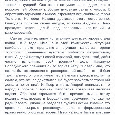
тонкой интуицией. Она живет не умом, а сердцем, и это
помогает ей обрести глубокие духовные связи с миром. К
обретению гармонии с миром стремятся все любимые герои
Толстого. Но если Наташа достигает этого естественно,
благодаря полноте своей натуры, то князь Андрей и Пьер
проходят через целый ряд серьезных испытаний и
разочарований.
Самым значительным испытанием для всех героев стала
война 1812 года. Именно в этой критической ситуации
наиболее ярко проявляются лучшие качества героев
Толстого. Охваченный чувством глубокого патриотизма,
князь Андрей жертвует своей карьерой, покидает штаб, дабы
честно выполнить свой воинский долг. Накануне
Бородинского сражения он го ворит Пьеру: “Поверь мне, что
ежели бы что зависело от распоряжений штабов, то я б был
там... а вместо того я имею честь служить здесь, в полку... и
считаю, что от нас действительно будет зависеть завтрашний
день, а не от них”. И Пьер и князь Андрей понимают, что
народ в борьбе с армией Наполеона совершает великий
подвиг. Оба они стремятся быть причастными к этому
подвигу, участвовать в Бородинском сражении, но уже не
ради “своего Тулона”, а разделяя судьбу России. Именно это
сражение сыграло решающую роль в формировании
нравственного облика героев. Пьер на поле битвы впервые