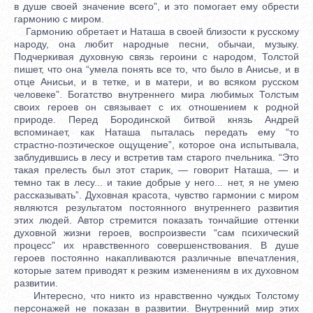
в душе своей значение всего”, и это помогает ему обрести
гармонию с миром.
Гармонию обретает и Наташа в своей близости к русскому
народу, она любит народные песни, обычаи, музыку.
Подчеркивая духовную связь героини с народом, Толстой
пишет, что она “умела понять все то, что было в Анисье, и в
отце Анисьи, и в тетке, и в матери, и во всяком русском
человеке”. Богатство внутреннего мира любимых Толстым
своих героев он связывает с их отношением к родной
природе. Перед Бородинской битвой князь Андрей
вспоминает, как Наташа пыталась передать ему “то
страстно-поэтическое ощущение”, которое она испытывала,
заблудившись в лесу и встретив там старого пчельника. “Это
такая прелесть был этот старик, — говорит Наташа, — и
темно так в лесу... и такие добрые у него... нет, я не умею
рассказывать”. Духовная красота, чувство гармонии с миром
являются результатом постоянного внутреннего развития
этих людей. Автор стремится показать тончайшие оттенки
духовной жизни героев, воспроизвести “сам психический
процесс” их нравственного совершенствования. В душе
героев постоянно накапливаются различные впечатления,
которые затем приводят к резким изменениям в их духовном
развитии.
Интересно, что никто из нравственно чуждых Толстому
персонажей не показан в развитии. Внутренний мир этих