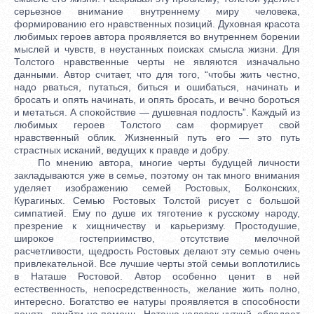
серьезное внимание внутреннему миру человека,
формированию его нравственных позиций. Духовная красота
любимых героев автора проявляется во внутреннем борении
мыслей и чувств, в неустанных поисках смысла жизни. Для
Толстого нравственные черты не являются изначально
данными. Автор считает, что для того, “чтобы жить честно,
надо рваться, путаться, биться и ошибаться, начинать и
бросать и опять начинать, и опять бросать, и вечно бороться
и метаться. А спокойствие — душевная подлость”. Каждый из
любимых героев Толстого сам формирует свой
нравственный облик. Жизненный путь его — это путь
страстных исканий, ведущих к правде и добру.
По мнению автора, многие черты будущей личности
закладываются уже в семье, поэтому он так много внимания
уделяет изображению семей Ростовых, Болконских,
Курагиных. Семью Ростовых Толстой рисует с большой
симпатией. Ему по душе их тяготение к русскому народу,
презрение к хищничеству и карьеризму. Простодушие,
широкое гостеприимство, отсутствие мелочной
расчетливости, щедрость Ростовых делают эту семью очень
привлекательной. Все лучшие черты этой семьи воплотились
в Наташе Ростовой. Автор особенно ценит в ней
естественность, непосредственность, желание жить полно,
интересно. Богатство ее натуры проявляется в способности
понять, прийти на помощь. Наташа человек чуткий, обладает