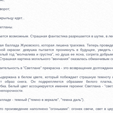
ворот;
рыльцу идет...
етланы.
тся возможным. Страшная фантастика разрешается в шутке, в лег
 баллада Жуковского, которая лишена трагизма. Теперь провид
ной окраски: девушка пытается проникнуть в будущее, увидеть
лый год "молчалива и грустна", но душа ее ясна, согрета добрым
 Страшная картина могильного "венчания" оказалась обманчивым с
тельность в "Светлане" прекрасна - это возвращение долгожданн
ержана в белом цвете, который побеждает страшную темноту н
т образ снега. Он подкрепляется образами белого платка,
бка. Белый цвет ассоциируется именем героини: Светлана - "свет
непорочности.
ладе - темный ("темно в зеркале", "темна даль").
 произведение наполнено "огоньками": огонек свечи, свет в церк