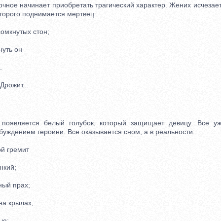
ное начинает приобретать трагический характер. Жених исчезает
оторого поднимается мертвец:
сомкнутых стон;
уть он
.
рожит...
вляется белый голубок, который защищает девицу. Все уж
уждением героини. Все оказывается сном, а в реальности:
й гремит
нкий;
ый прах;
на крылах,
ью;