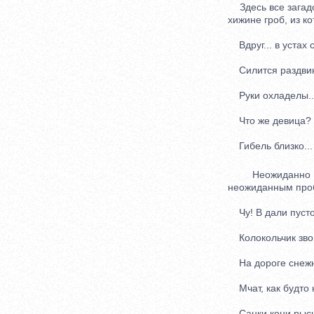
Здесь все загадоч
хижине гроб, из к
Вдруг... в устах 
Силится раздвин
Руки охладелы..
Что же девица? Д
Гибель близко...
Неожиданно поя
неожиданным проб
Чу! В дали пусто
Колокольчик зво
На дороге снежн
Мчат, как будто 
Санки кони рыс