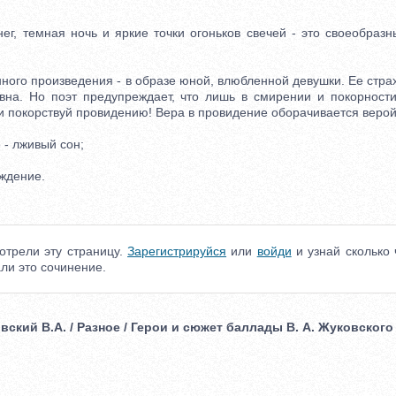
, темная ночь и яркие точки огоньков свечей - это своеобраз
го произведения - в образе юной, влюбленной девушки. Ее страх
вна. Но поэт предупреждает, что лишь в смирении и покорност
и покорствуй провидению! Вера в провидение оборачивается верой
- лживый сон;
ждение.
отрели эту страницу.
Зарегистрируйся
или
войди
и узнай сколько 
ли это сочинение.
овский В.А. / Разное / Герои и сюжет баллады В. А. Жуковского