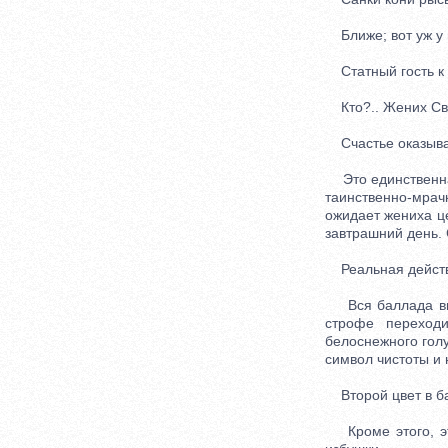
Ближе; вот уж у 
Статный гость к к
Кто?.. Жених Св
Счастье оказывае
Это единственная
таинственно-мрач
ожидает жениха це
завтрашний день.
Реальная действи
Вся баллада выд
строфе переходи
белоснежного голу
символ чистоты и 
Второй цвет в бал
Кроме этого, это