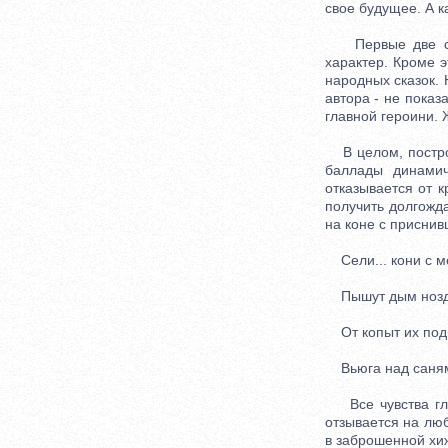
свое будущее. А к
Первые две стр
характер. Кроме 
народных сказок. 
автора - не показ
главной героини. 
В целом, построе
баллады динамич
отказывается от к
получить долгожда
на коне с присни
Сели... кони с ме
Пышут дым нозд
От копыт их под
Вьюга над саням
Все чувства глав
отзывается на люб
в заброшенной хи