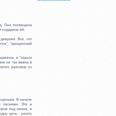
д. Она посвящена
м подарком ей.
девушек. Все, что
оток", "крещенский
шмачок, и "серьги
зни не так важна в
репет, разговор со
ещеньем. В начале
и песнями. Это и
оров под окном, и
одну цель - узнать