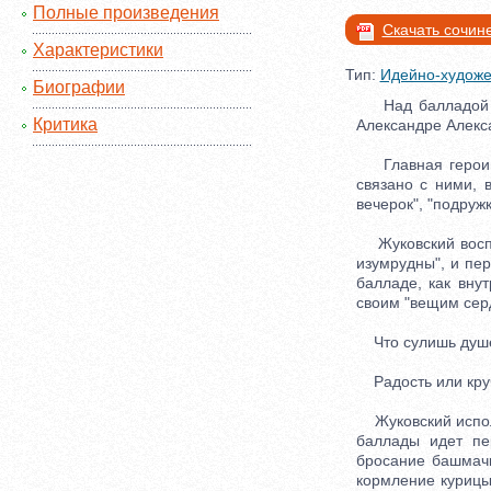
Полные произведения
Скачать сочин
Характеристики
Тип:
Идейно-художе
Биографии
Над балладой "С
Критика
Александре Алекса
Главная героиня 
связано с ними, в
вечерок", "подружк
Жуковский воспро
изумрудны", и пер
балладе, как внут
своим "вещим сер
Что сулишь душе
Радость или кру
Жуковский исполь
баллады идет пе
бросание башмачк
кормление курицы 