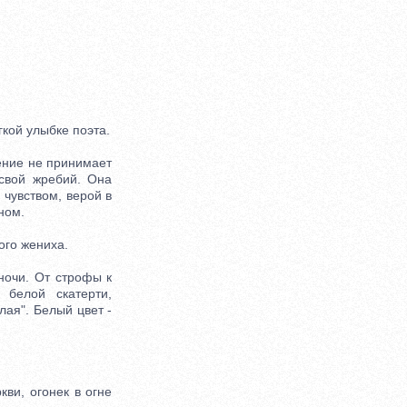
кой улыбке поэта.
ение не принимает
 свой жребий. Она
 чувством, верой в
ном.
ого жениха.
очи. От строфы к
 белой скатерти,
лая". Белый цвет -
ви, огонек в огне