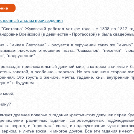
ение
ственный анализ произведения
ветлана" Жуковский работал четыре года - с 1808 по 1812 го
ндровне Воейковой (в девичестве - Протасовой) и была свадебны
- "милая Светлана" - рисуется в окружении таких же "милых" 
ызывает ласковое отношение поэта: "башмачок", "песенки", "лок
и", "подруженьки".
изводит привлекательный девичий мир, в котором значимы и ба
стень золотой, а особенно - зеркало. Но эта внешняя сторона жи
ренняя. Это грусть о женихе, мечты, гадание, сны, внутренний т
дцем" о будущем:
 моей,
чину?
зует древнее поверье о гадании крестьянских девушек перед Кр
речисление различных гаданий, сопровождаемых подблюдным
а за ворота, и "прополка" снега, и подслушивание чужих разгов
зерном, и литье воска, и многое другое. Все эти гадания имеют 