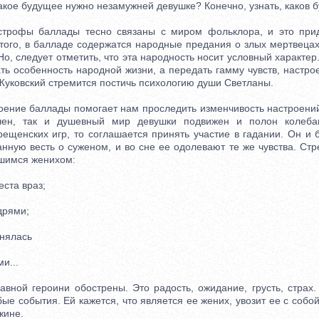
акое будущее нужно незамужней девушке? Конечно, узнать, каков б
офы баллады тесно связаны с миром фольклора, и это прид
этого, в балладе содержатся народные предания о злых мертвецах
Но, следует отметить, что эта народность носит условный характе
ать особенность народной жизни, а передать гамму чувств, настр
Жуковский стремится постичь психологию души Светланы.
ние баллады помогает нам проследить изменчивость настроений
ен, так и душевный мир девушки подвижен и полон колеба
рещенских игр, то соглашается принять участие в гадании. Он и 
нную весть о суженом, и во сне ее одолевают те же чувства. Ст
вшимся женихом:
ста враз;
рями;
нялась
и...
ной героини обострены. Это радость, ожидание, грусть, страх
ые события. Ей кажется, что является ее жених, увозит ее с собо
жине.