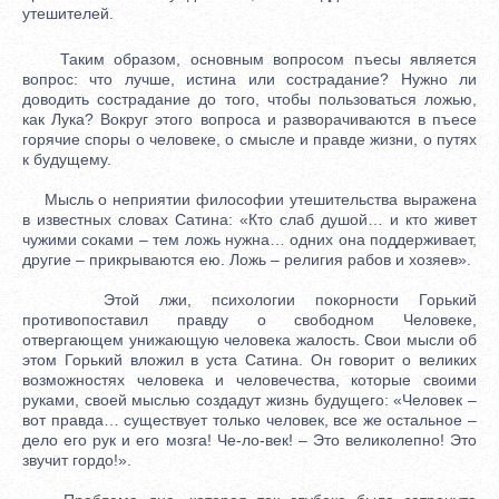
утешителей.
Таким образом, основным вопросом пъесы является
вопрос: что лучше, истина или сострадание? Нужно ли
доводить сострадание до того, чтобы пользоваться ложью,
как Лука? Вокруг этого вопроса и разворачиваются в пъесе
горячие споры о человеке, о смысле и правде жизни, о путях
к будущему.
Мысль о неприятии философии утешительства выражена
в известных словах Сатина: «Кто слаб душой… и кто живет
чужими соками – тем ложь нужна… одних она поддерживает,
другие – прикрываются ею. Ложь – религия рабов и хозяев».
Этой лжи, психологии покорности Горький
противопоставил правду о свободном Человеке,
отвергающем унижающую человека жалость. Свои мысли об
этом Горький вложил в уста Сатина. Он говорит о великих
возможностях человека и человечества, которые своими
руками, своей мыслью создадут жизнь будущего: «Человек –
вот правда… существует только человек, все же остальное –
дело его рук и его мозга! Че-ло-век! – Это великолепно! Это
звучит гордо!».