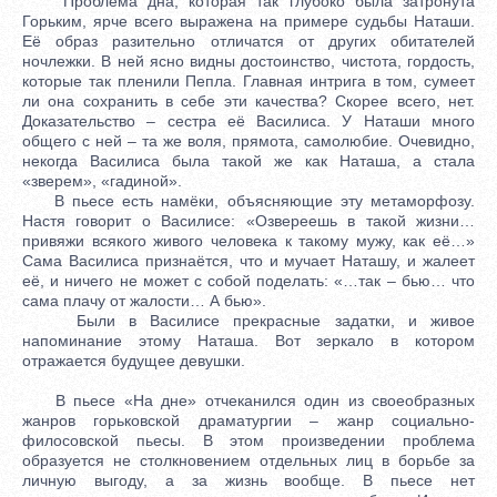
Проблема дна, которая так глубоко была затронута
Горьким, ярче всего выражена на примере судьбы Наташи.
Её образ разительно отличатся от других обитателей
ночлежки. В ней ясно видны достоинство, чистота, гордость,
которые так пленили Пепла. Главная интрига в том, сумеет
ли она сохранить в себе эти качества? Скорее всего, нет.
Доказательство – сестра её Василиса. У Наташи много
общего с ней – та же воля, прямота, самолюбие. Очевидно,
некогда Василиса была такой же как Наташа, а стала
«зверем», «гадиной».
В пьесе есть намёки, объясняющие эту метаморфозу.
Настя говорит о Василисе: «Озвереешь в такой жизни…
привяжи всякого живого человека к такому мужу, как её…»
Сама Василиса признаётся, что и мучает Наташу, и жалеет
её, и ничего не может с собой поделать: «…так – бью… что
сама плачу от жалости… А бью».
Были в Василисе прекрасные задатки, и живое
напоминание этому Наташа. Вот зеркало в котором
отражается будущее девушки.
В пьесе «На дне» отчеканился один из своеобразных
жанров горьковской драматургии – жанр социально-
филосовской пьесы. В этом произведении проблема
образуется не столкновением отдельных лиц в борьбе за
личную выгоду, а за жизнь вообще. В пьесе нет