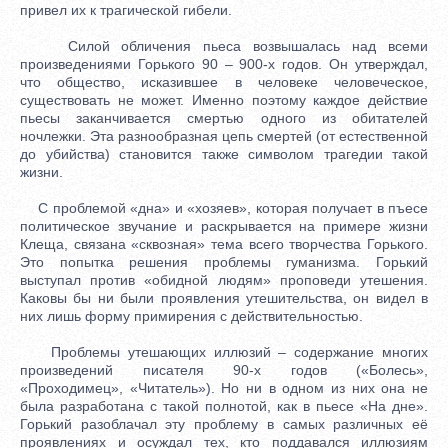
привел их к трагической гибели.
Силой обличения пьеса возвышалась над всеми
произведениями Горького 90 – 900-х годов. Он утверждал,
что общество, исказившее в человеке человеческое,
существовать не может. Именно поэтому каждое действие
пьесы заканчивается смертью одного из обитателей
ночлежки. Эта разнообразная цепь смертей (от естественной
до убийства) становится также символом трагедии такой
жизни.
С проблемой «дна» и «хозяев», которая получает в пъесе
политическое звучание и раскрывается на примере жизни
Клеща, связана «сквозная» тема всего творчества Горького.
Это попытка решения проблемы гуманизма. Горький
выступал против «обидной людям» проповеди утешения.
Каковы бы ни были проявления утешительства, он видел в
них лишь форму примирения с действительностью.
Проблемы утешающих иллюзий – содержание многих
произведений писателя 90-х годов («Болесь»,
«Проходимец», «Читатель»). Но ни в одном из них она не
была разработана с такой полнотой, как в пьесе «На дне».
Горький разоблачал эту проблему в самых различных её
проявлениях и осуждал тех, кто поддавался иллюзиям