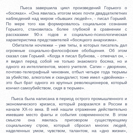
Пьеса завершила цикл произведений Горького о
«босяках». «Она явилась итогом моих почти двадцатилетних
наблюдений над миром «бывших людей»», - писал Горький.
По мере того как формировалось социальное сознание
Горького, становилась более глубокой в сравнении с
рассказами 90-х годов и социально-психологическая
характеристика представителей «босяцкого анархизма».
Обитатели ночлежки – уже типы, в которых писатель дал
огромные социально-философские обобщения. Об этом
сказал сам Горький. «Когда я писал Бубнова, - отмечал он, -
я видел перед собой не только знакомого босяка, но и
одного из интеллигентов, моего учителя. Сатин – дворянин,
почтово-телеграфный чиновник, отбыл четыре года тюрьмы
за убийство, алкоголик и скандалист, тоже имел «двойника» -
это был брат одного из крупных революционеров, который
кончил самоубийством, сидя в тюрьме».
Пьеса была написана в период острого промышленного и
экономического кризиса, который разразился в России в
начале ХХ-го века. В ней нашли отражение действительно
имевшие место факты и события современности. В этом
смысле она явилась приговором существующему
социальному строю, который сбросил многих людей,
наделенных умом, чувством, талантом, на «дно жизни»,