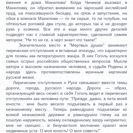
имения и дома Манилова! Когда Чичиков въезжал в
Маниловку, он обратил внимание на заросший английский
пруд, на покосившуюся беседку, на грязь и запустение, на
обои в комнате Манилова — то ли серые, то ли голубые, на
обтянутые рогожей два стула, до которых так и не доходяг
руки у хозяина. Все эти и еще много других деталей
подводят нас к главной характеристике, сделанной самим
автором: "Ни то ни се, а черт знает что такое!"
Значительное место в "Мертвых душах" занимают
лирические отступления и вставные эпизоды, что характерно
для поэмы как литературного жанра. В них Гоголь коснулся
самых острых российских общественных вопросов. Мысли
автора о высоком назначении человека, о судьбе Родины и
народа здесь противопоставлены мрачным картинам
русской жизни.
Лирические отступления о Руси связывают вместе темы
дороги, города, русского народа. Дорога — образ,
организующий весь сюжет, и себя Гоголь видит в лирических
отступлениях как человека пути: "Прежде, давно, в лета моей
юности... мне было весело подъезжать в первый раз к
незнакомому месту... Теперь равнодушно подъезжаю ко
всякой незнакомой деревне и равнодушно гляжу на ее
пошлую наружность; моему охлажденному взору неприютно;
мне не смешно... и безучастное молчание хранит мои
недвижные уста. О моя юность! О моя совесть!"