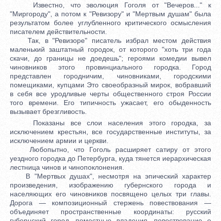
Известно, что эволюция Гоголя от "Вечеров..." к
"Миргороду", а потом к "Ревизору" и "Мертвым душам" была
результатом более углубленного критического осмысления
писателем действительности.
Так, в "Ревизоре" писатель избрал местом действия
маленький заштатный городок, от которого "хоть три года
скачи, до границы не доедешь"; героями комедии вывел
чиновников этого провинциального городка. Город
представлен городничим, чиновниками, городскими
помещиками, купцами Это своеобразный мирок, вобравший
в себя все уродливые черты общественного строя России
того времени. Его типичность ужасает, его обыденность
вызывает брезгливость.
Показаны все слои населения этого городка, за
исключением крестьян, все государственные институты, за
исключением армии и церкви.
Любопытно, что Гоголь расширяет сатиру от этого
уездного городка до Петербурга, куда тянется иерархическая
лестница чинов и чинопоклонения.
В "Мертвых душах", несмотря на эпический характер
произведения, изображению губернского города и
населяющих его чиновников посвящено целых три главы.
Дорога — композиционный стержень повествования —
объединяет пространственные координаты: русский
губернский город, поместные владения, повествование о