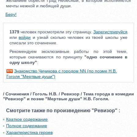
желанием обрести Град Небесный, в котором исполняются
мечты нежной и любящей души.
Беру!
1379
человек просмотрели эту страницу.
Зарегистрируйся
или
войди
и узнай сколько человек из твоей школы уже
списали это сочинение.
Рекомендуем эксклюзивные работы по этой теме,
которые скачиваются по принципу
"одно сочинение в
одну школу"
:
Знакомство Чичикова с городом NN (по поэме Н.В.
Гоголя "Мертвые души")
/ Сочинения / Гоголь Н.В. / Ревизор / Тема города в комедии
"Ревизор" и поэме "Мертвые души" Н.В. Гоголя.
Смотрите также по произведению "Ревизор" :
Краткое содержание
Полное содержание
Характеристика героев