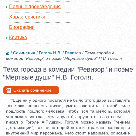
Полные произведения
Характеристики
Биографии
Критика
/
Сочинения
/
Гоголь Н.В.
/
Ревизор
/
Тема города в
комедии "Ревизор" и поэме "Мертвые души" Н.В. Гоголя.
Тема города в комедии "Ревизор" и поэме
"Мертвые души" Н.В. Гоголя.
Скачать сочинение
"Еще ни у одного писателя не было этого дара выставлять
так ярко пошлость жизни, уметь очертить в такой силе
пошлость пошлого человека, чтобы вся та мелочь, которая
ускользает из глаз, мелькнула бы крупно в глаза всем", —
писал о Гоголе А.Пушкин. Гоголя можно назвать "гением
детализации", так точно порой детали отражают характер и
внутренний мир персонажа. Чего стоит, например, описание