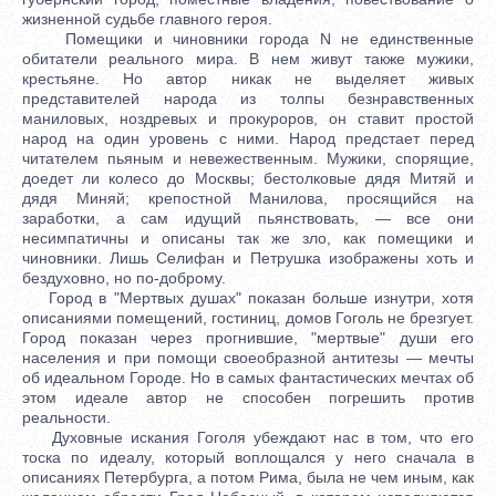
жизненной судьбе главного героя.
Помещики и чиновники города N не единственные
обитатели реального мира. В нем живут также мужики,
крестьяне. Но автор никак не выделяет живых
представителей народа из толпы безнравственных
маниловых, ноздревых и прокуроров, он ставит простой
народ на один уровень с ними. Народ предстает перед
читателем пьяным и невежественным. Мужики, спорящие,
доедет ли колесо до Москвы; бестолковые дядя Митяй и
дядя Миняй; крепостной Манилова, просящийся на
заработки, а сам идущий пьянствовать, — все они
несимпатичны и описаны так же зло, как помещики и
чиновники. Лишь Селифан и Петрушка изображены хоть и
бездуховно, но по-доброму.
Город в "Мертвых душах" показан больше изнутри, хотя
описаниями помещений, гостиниц, домов Гоголь не брезгует.
Город показан через прогнившие, "мертвые" души его
населения и при помощи своеобразной антитезы — мечты
об идеальном Городе. Но в самых фантастических мечтах об
этом идеале автор не способен погрешить против
реальности.
Духовные искания Гоголя убеждают нас в том, что его
тоска по идеалу, который воплощался у него сначала в
описаниях Петербурга, а потом Рима, была не чем иным, как