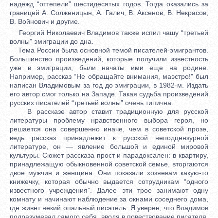
надежд “оттепели” шестидесятых годов. Тогда оказались за
границей А. Солженицын, А. Галич, В. Аксенов, В. Некрасов,
В. Войнович и другие.
Георгий Николаевич Владимов также испил чашу “третьей
волны” эмиграции до дна.
Тема России была основной темой писателей-эмигрантов.
Большинство произведений, которые получили известность
уже в эмиграции, были начаты ими еще на родине.
Например, рассказ “Не обращайте внимания, маэстро!” был
написан Владимовым за год до эмиграции, в 1982-м. Издать
его автор смог только на Западе. Такая судьба произведений
русских писателей “третьей волны” очень типична.
В рассказе автор ставит традиционную для русской
литературы проблему нравственного выбора героя, но
решается она совершенно иначе, чем в советской прозе,
ведь рассказ принадлежит к русской неподцензурной
литературе, он — явление большой и единой мировой
культуры. Сюжет рассказа прост и парадоксален: в квартиру,
принадлежащую обыкновенной советской семье, вторгаются
двое мужчин и женщина. Они показали хозяевам какую-то
книжечку, которая обычно выдается сотрудникам “одного
известного учреждения”. Далее эти трое занимают одну
комнату и начинают наблюдение за окнами соседнего дома,
где живет некий опальный писатель. Я уверен, что Владимов
подразумевал самого себя, вводя в повествование писателя.