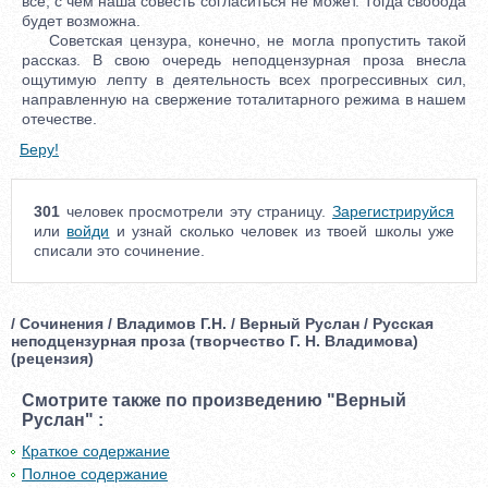
все, с чем наша совесть согласиться не может. Тогда свобода
будет возможна.
Советская цензура, конечно, не могла пропустить такой
рассказ. В свою очередь неподцензурная проза внесла
ощутимую лепту в деятельность всех прогрессивных сил,
направленную на свержение тоталитарного режима в нашем
отечестве.
Беру!
301
человек просмотрели эту страницу.
Зарегистрируйся
или
войди
и узнай сколько человек из твоей школы уже
списали это сочинение.
/ Сочинения / Владимов Г.Н. / Верный Руслан / Русская
неподцензурная проза (творчество Г. Н. Владимова)
(рецензия)
Смотрите также по произведению "Верный
Руслан" :
Краткое содержание
Полное содержание