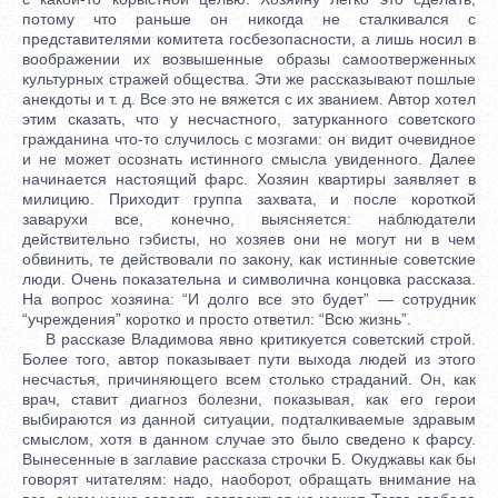
потому что раньше он никогда не сталкивался с
представителями комитета госбезопасности, а лишь носил в
воображении их возвышенные образы самоотверженных
культурных стражей общества. Эти же рассказывают пошлые
анекдоты и т. д. Все это не вяжется с их званием. Автор хотел
этим сказать, что у несчастного, затурканного советского
гражданина что-то случилось с мозгами: он видит очевидное
и не может осознать истинного смысла увиденного. Далее
начинается настоящий фарс. Хозяин квартиры заявляет в
милицию. Приходит группа захвата, и после короткой
заварухи все, конечно, выясняется: наблюдатели
действительно гэбисты, но хозяев они не могут ни в чем
обвинить, те действовали по закону, как истинные советские
люди. Очень показательна и символична концовка рассказа.
На вопрос хозяина: “И долго все это будет” — сотрудник
“учреждения” коротко и просто ответил: “Всю жизнь”.
В рассказе Владимова явно критикуется советский строй.
Более того, автор показывает пути выхода людей из этого
несчастья, причиняющего всем столько страданий. Он, как
врач, ставит диагноз болезни, показывая, как его герои
выбираются из данной ситуации, подталкиваемые здравым
смыслом, хотя в данном случае это было сведено к фарсу.
Вынесенные в заглавие рассказа строчки Б. Окуджавы как бы
говорят читателям: надо, наоборот, обращать внимание на