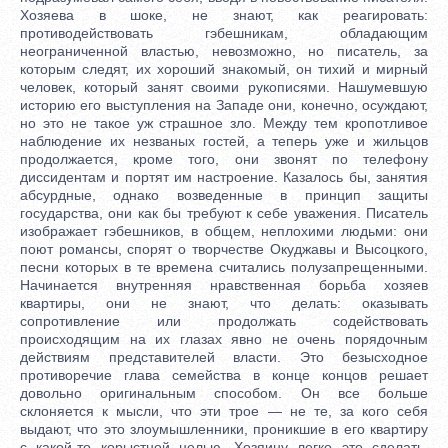
Хозяева в шоке, не знают, как реагировать:
противодействовать гэбешникам, обладающим
неограниченной властью, невозможно, но писатель, за
которым следят, их хороший знакомый, он тихий и мирный
человек, который занят своими рукописями. Нашумевшую
историю его выступления на Западе они, конечно, осуждают,
но это не такое уж страшное зло. Между тем кропотливое
наблюдение их незваных гостей, а теперь уже и жильцов
продолжается, кроме того, они звонят по телефону
диссидентам и портят им настроение. Казалось бы, занятия
абсурдные, однако возведенные в принцип защиты
государства, они как бы требуют к себе уважения. Писатель
изображает гэбешников, в общем, неплохими людьми: они
поют романсы, спорят о творчестве Окуджавы и Высоцкого,
песни которых в те времена считались полузапрещенными.
Начинается внутренняя нравственная борьба хозяев
квартиры, они не знают, что делать: оказывать
сопротивление или продолжать содействовать
происходящим на их глазах явно не очень порядочным
действиям представителей власти. Это безысходное
противоречие глава семейства в конце концов решает
довольно оригинальным способом. Он все больше
склоняется к мысли, что эти трое — не те, за кого себя
выдают, что это злоумышленники, проникшие в его квартиру
с какой-то корыстной целью. Хозяину легко это сделать,