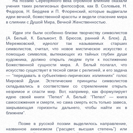
На поэзию Серебряного века огромное влияние оказали
учения таких религиозных философов, как В. Соловьев, Н.
Федоров, Н. Бердяев и П. Флоренский, которые выдвигали
идеи вечной, божественной красоты и видели спасение мира
в слиянии с Душой Мира, Вечной Женственностью.
Идеи эти были особенно близки творчеству символистов
(А. Белый, К. Бальмонт, В. Брюсов, ранний А. Блок). Д.
Мережковский, идеолог так называемых старших
символистов, считал, что новое мистическое искусство с
помощью символов, вытекающих из тайных глубин души
художника, должно открыть людям пути к постижению
Божественной сущности мира. А. Белый полагал, что
искусство существует в тесной связи с религией, и его задача
— “передавать в субъективно-лирических излияниях” голос
Мировой Души. Эстетические принципы символистов
складывались в соответствии со стремлением открыть
незримое и спасти мир. Вот, например, как формулирует
идею своей книги “Пепел” А. Белый: “Пепел” — книга
самосожжения и смерти, но сама смерть есть только завеса,
закрывающая горизонты дальнего, чтобы найти их в
ближнем”.
Позже в русской поэзии выделилось направление,
названное акмеизмом (“расцвет, высшая степень”) или