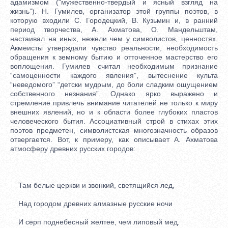
адамизмом (“мужественно-твердый и ясный взгляд на
жизнь”). Н. Гумилев, организатор этой группы поэтов, в
которую входили С. Городецкий, В. Кузьмин и, в ранний
период творчества, А. Ахматова, О. Мандельштам,
настаивал на иных, нежели чем у символистов, ценностях.
Акмеисты утверждали чувство реальности, необходимость
обращения к земному бытию и отточенное мастерство его
воплощения. Гумилев считал необходимым признание
“самоценности каждого явления”, вытеснение культа
“неведомого” “детски мудрым, до боли сладким ощущением
собственного незнания”. Однако ярко выражено и
стремление привлечь внимание читателей не только к миру
внешних явлений, но и к области более глубоких пластов
человеческого бытия. Ассоциативный строй в стихах этих
поэтов предметен, символистская многозначность образов
отвергается. Вот, к примеру, как описывает А. Ахматова
атмосферу древних русских городов:
Там белые церкви и звонкий, светящийся лед,
Над городом древних алмазные русские ночи
И серп поднебесный желтее, чем липовый мед.