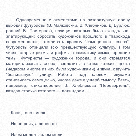
Одновременно с акмеистами на литературную арену
выходят футуристы (В. Маяковский, В. Хлебников, Д. Бурлюк,
ранний Б. Пастернак), позиция которых была скандально-
эпатирующей: сбросить художников прошлого в “парохода
современности”, отстаивать красоту “самоценного слова”.
Футуристы отрицали всю предшествующую культуру, в том
числе старые ритмы и рифмы, грамматику языка, прежние
темы. Футуристы — художники города, и они стремятся
материализовать слово, воплотить в стихе стихию цвета
(недаром многие из них были художниками) и звука, озвучить
“безъязыкую” улицу. Работа над словом, звуками
становилась самоцелью, иногда даже в ущерб смыслу. Взять,
например, стихотворение В. Хлебникова “Перевертень”,
каждая строчка которого — палиндром:
Кони, топот, инок.
Но не речь, а черен он.
Идем молод, долом меди...