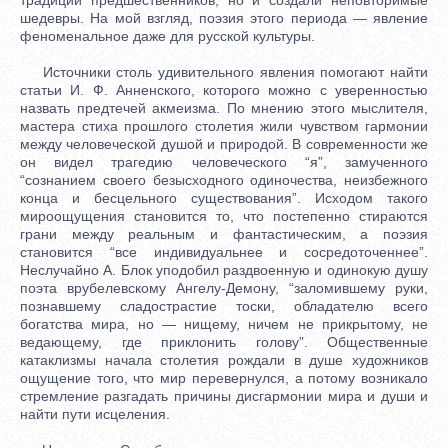
шедевры. На мой взгляд, поэзия этого периода — явление
феноменальное даже для русской культуры.
Источники столь удивительного явления помогают найти
статьи И. Ф. Анненского, которого можно с уверенностью
назвать предтечей акмеизма. По мнению этого мыслителя,
мастера стиха прошлого столетия жили чувством гармонии
между человеческой душой и природой. В современности же
он видел трагедию человеческого “я”, замученного
“сознанием своего безысходного одиночества, неизбежного
конца и бесцельного существования”. Исходом такого
мироощущения становится то, что постепенно стираются
грани между реальным и фантастическим, а поэзия
становится “все индивидуальнее и сосредоточеннее”.
Неслучайно А. Блок уподобил раздвоенную и одинокую душу
поэта врубелевскому Ангелу-Демону, “заломившему руки,
познавшему сладострастие тоски, обладателю всего
богатства мира, но — нищему, ничем не прикрытому, не
ведающему, где приклонить голову”. Общественные
катаклизмы начала столетия рождали в душе художников
ощущение того, что мир перевернулся, а потому возникало
стремление разгадать причины дисгармонии мира и души и
найти пути исцеления.