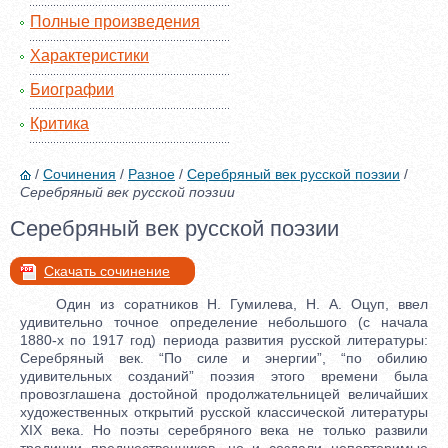
Полные произведения
Характеристики
Биографии
Критика
/
Сочинения
/
Разное
/
Серебряный век русской поэзии
/
Серебряный век русской поэзии
Серебряный век русской поэзии
Скачать сочинение
Один из соратников Н. Гумилева, Н. А. Оцуп, ввел
удивительно точное определение небольшого (с начала
1880-х по 1917 год) периода развития русской литературы:
Серебряный век. “По силе и энергии”, “по обилию
удивительных созданий” поэзия этого времени была
провозглашена достойной продолжательницей величайших
художественных открытий русской классической литературы
XIX века. Но поэты серебряного века не только развили
традиции предшественников, но и создали неповторимые