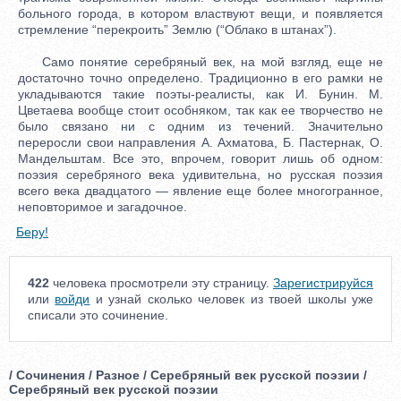
больного города, в котором властвуют вещи, и появляется
стремление “перекроить” Землю (“Облако в штанах”).
Само понятие серебряный век, на мой взгляд, еще не
достаточно точно определено. Традиционно в его рамки не
укладываются такие поэты-реалисты, как И. Бунин. М.
Цветаева вообще стоит особняком, так как ее творчество не
было связано ни с одним из течений. Значительно
переросли свои направления А. Ахматова, Б. Пастернак, О.
Мандельштам. Все это, впрочем, говорит лишь об одном:
поэзия серебряного века удивительна, но русская поэзия
всего века двадцатого — явление еще более многогранное,
неповторимое и загадочное.
Беру!
422
человека просмотрели эту страницу.
Зарегистрируйся
или
войди
и узнай сколько человек из твоей школы уже
списали это сочинение.
/ Сочинения / Разное / Серебряный век русской поэзии /
Серебряный век русской поэзии