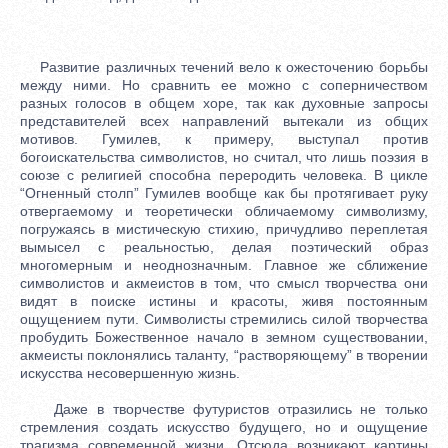
Развитие различных течений вело к ожесточению борьбы
между ними. Но сравнить ее можно с соперничеством
разных голосов в общем хоре, так как духовные запросы
представителей всех направлений вытекали из общих
мотивов. Гумилев, к примеру, выступал против
богоискательства символистов, но считал, что лишь поэзия в
союзе с религией способна переродить человека. В цикле
“Огненный столп” Гумилев вообще как бы протягивает руку
отвергаемому и теоретически обличаемому символизму,
погружаясь в мистическую стихию, причудливо переплетая
вымысел с реальностью, делая поэтический образ
многомерным и неоднозначным. Главное же сближение
символистов и акмеистов в том, что смысл творчества они
видят в поиске истины и красоты, живя постоянным
ощущением пути. Символисты стремились силой творчества
пробудить Божественное начало в земном существовании,
акмеисты поклонялись таланту, “растворяющему” в творении
искусства несовершенную жизнь.
Даже в творчестве футуристов отразились не только
стремления создать искусство будущего, но и ощущение
трагизма современной жизни. Отсюда возникают картины