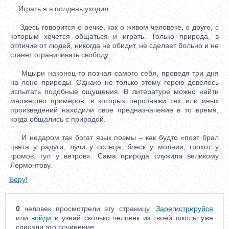
Играть я в полдень уходил.
Здесь говорится о речке, как о живом человеке, о друге, с
которым хочется общаться и играть. Только природа, в
отличие от людей, никогда не обидит, не сделает больно и не
станет ограничивать свободу.
Мцыри наконец-то познал самого себя, проведя три дня
на лоне природы. Однако не только этому герою довелось
испытать подобные ощущения. В литературе можно найти
множество примеров, в которых персонажи тех или иных
произведений находили свое предназначение в то время,
когда общались с природой.
И недаром так богат язык поэмы – как будто «поэт брал
цвета у радуги, лучи у солнца, блеск у молнии, грохот у
громов, гул у ветров». Сама природа служила великому
Лермонтову.
Беру!
0
человек просмотрели эту страницу.
Зарегистрируйся
или
войди
и узнай сколько человек из твоей школы уже
списали это сочинение.