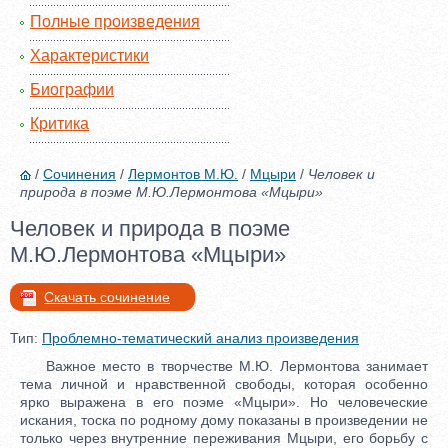
Полные произведения
Характеристики
Биографии
Критика
/
Сочинения
/
Лермонтов М.Ю.
/
Мцыри
/
Человек и
природа в поэме М.Ю.Лермонтова «Мцыри»
Человек и природа в поэме
М.Ю.Лермонтова «Мцыри»
Скачать сочинение
Тип:
Проблемно-тематический анализ произведения
Важное место в творчестве М.Ю. Лермонтова занимает
тема личной и нравственной свободы, которая особенно
ярко выражена в его поэме «Мцыри». Но человеческие
искания, тоска по родному дому показаны в произведении не
только через внутренние переживания Мцыри, его борьбу с