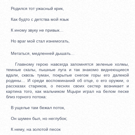
Родился тот ужасный крик,
Как будто с детства мой язык
К иному звуку не привык…
Но враг мой стал изнемогать,
Метаться, медленней дышать…
Главному герою навсегда запомнятся зеленые холмы,
темные скалы, пышные луга и так знакомо виднеющиеся
вдали, сквозь туман, покрытые снегом горы его далекой
родины… И среди воспоминаний об отце, о его оружии, о
рассказах стариков, о песнях своих сестер возникает и
картина того, как мальчиком Мцыри играл на белом песке
близ горного потока:
В ущелье там бежал поток,
Он шумен был, но неглубок;
К нему, на золотой песок