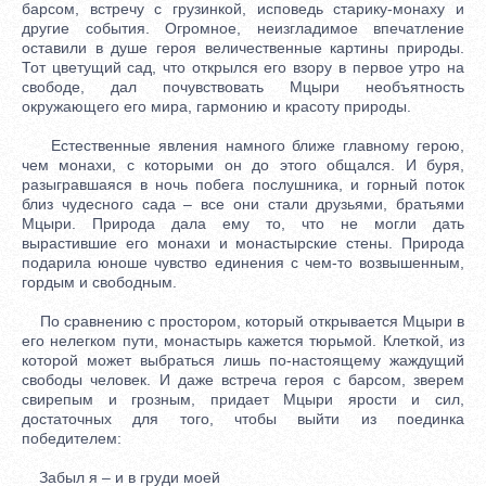
барсом, встречу с грузинкой, исповедь старику-монаху и
другие события. Огромное, неизгладимое впечатление
оставили в душе героя величественные картины природы.
Тот цветущий сад, что открылся его взору в первое утро на
свободе, дал почувствовать Мцыри необъятность
окружающего его мира, гармонию и красоту природы.
Естественные явления намного ближе главному герою,
чем монахи, с которыми он до этого общался. И буря,
разыгравшаяся в ночь побега послушника, и горный поток
близ чудесного сада – все они стали друзьями, братьями
Мцыри. Природа дала ему то, что не могли дать
вырастившие его монахи и монастырские стены. Природа
подарила юноше чувство единения с чем-то возвышенным,
гордым и свободным.
По сравнению с простором, который открывается Мцыри в
его нелегком пути, монастырь кажется тюрьмой. Клеткой, из
которой может выбраться лишь по-настоящему жаждущий
свободы человек. И даже встреча героя с барсом, зверем
свирепым и грозным, придает Мцыри ярости и сил,
достаточных для того, чтобы выйти из поединка
победителем:
Забыл я – и в груди моей