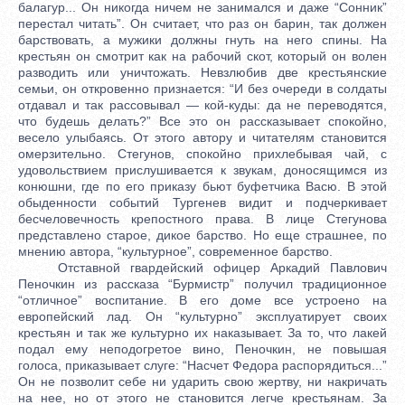
балагур... Он никогда ничем не занимался и даже “Сонник”
перестал читать”. Он считает, что раз он барин, так должен
барствовать, а мужики должны гнуть на него спины. На
крестьян он смотрит как на рабочий скот, который он волен
разводить или уничтожать. Невзлюбив две крестьянские
семьи, он откровенно признается: “И без очереди в солдаты
отдавал и так рассовывал — кой-куды: да не переводятся,
что будешь делать?” Все это он рассказывает спокойно,
весело улыбаясь. От этого автору и читателям становится
омерзительно. Стегунов, спокойно прихлебывая чай, с
удовольствием прислушивается к звукам, доносящимся из
конюшни, где по его приказу бьют буфетчика Васю. В этой
обыденности событий Тургенев видит и подчеркивает
бесчеловечность крепостного права. В лице Стегунова
представлено старое, дикое барство. Но еще страшнее, по
мнению автора, “культурное”, современное барство.
Отставной гвардейский офицер Аркадий Павлович
Пеночкин из рассказа “Бурмистр” получил традиционное
“отличное” воспитание. В его доме все устроено на
европейский лад. Он “культурно” эксплуатирует своих
крестьян и так же культурно их наказывает. За то, что лакей
подал ему неподогретое вино, Пеночкин, не повышая
голоса, приказывает слуге: “Насчет Федора распорядиться...”
Он не позволит себе ни ударить свою жертву, ни накричать
на нее, но от этого не становится легче крестьянам. За