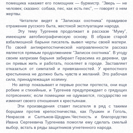
помещика накажет его помощник — бурмистр. “Зверь — не
человек; сказано: собака, пес, как есть пес”, — говорят о нем
жертвы.
Читатели видят в “Записках охотника” правдивое
отражение русского быта, жестокой эксплуатации народа.
Эту тему Тургенев продолжает в рассказе “Муму”,
имеющем автобиографическую основу. В образе старой
взбалмошной барыни писатель вывел черты своей матери.
По своей антикрепостнической направленности рассказ
является прямым продолжением “Записок охотника”. В угоду
своим капризам барыня забирает Герасима из деревни, где
он привык жить и работать, поселяет в городе. Заставляет
отказаться от симпатий и привязанностей. У крепостного
крестьянина не должно быть чувств и желаний. Это рабочая
сила, принадлежащая хозяину.
Но автор показывает и первые ростки протеста, они еще
робкие и стихийные, и Тургенев предупреждает о грядущих
потрясениях; если помещики не одумаются, государство не
изменит своего отношения к крестьянам.
Эти произведения ставят писателя в ряд с такими
борцами против крепостничества, как Пушкин и Гоголь,
Некрасов и Салтыков-Щедрин.Честность и благородство
Ивана Сергеевича Тургенева помогли ему сделать смелый
выбор, встать в ряды защитников угнетенного народа.