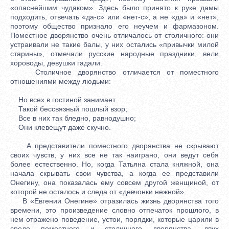
«опаснейшим чудаком». Здесь было принято к руке дамы
подходить, отвечать «да-с» или «нет-с», а не «да» и «нет»,
поэтому общество признало его неучем и фармазоном.
Поместное дворянство очень отличалось от столичного: они
устраивали не такие балы, у них остались «привычки милой
старины», отмечали русские народные праздники, вели
хороводы, девушки гадали.
Столичное дворянство отличается от поместного
отношениями между людьми:
Но всех в гостиной занимает
Такой бессвязный пошлый взор;
Все в них так бледно, равнодушно;
Они клевещут даже скучно.
А представители поместного дворянства не скрывают
своих чувств, у них все не так наиграно, они ведут себя
более естественно. Но, когда Татьяна стала княжной, она
начала скрывать свои чувства, а когда ее представили
Онегину, она показалась ему совсем другой женщиной, от
которой не осталось и следа от «девчонки нежной».
В «Евгении Онегине» отразилась жизнь дворянства того
времени, это произведение словно отпечаток прошлого, в
нем отражено поведение, устои, порядки, которые царили в
среде поместного и столичного дворянства, двух