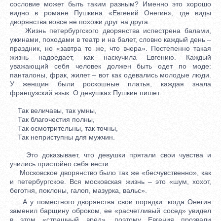
сословие может быть таким разным? Именно это хорошо
видно в романе Пушкина «Евгений Онегин», где виды
дворянства вовсе не похожи друг на друга.
Жизнь петербургского дворянства испестрена балами,
ужинами, походами в театр и на балет, словно каждый день –
праздник, но «завтра то же, что вчера». Постепенно такая
жизнь надоедает, как наскучила Евгению. Каждый
уважающий себя человек должен быть одет по моде:
панталоны, фрак, жилет – вот как одевались молодые люди.
У женщин были роскошные платья, каждая знала
французский язык. О девушках Пушкин пишет:
Так величавы, так умны,
Так благочестия полны,
Так осмотрительны, так точны,
Так неприступны для мужчин.
Это доказывает, что девушки прятали свои чувства и
учились пристойно себя вести.
Московское дворянство было так же «бесчувственно», как
и петербургское. Вся московская жизнь – это «шум, хохот,
беготня, поклоны, галоп, мазурка, вальс».
А у поместного дворянства свои порядки: когда Онегин
заменил барщину оброком, ее «расчетливый сосед» увидел
в этом «страшный вред», поэтому Евгения прозвали