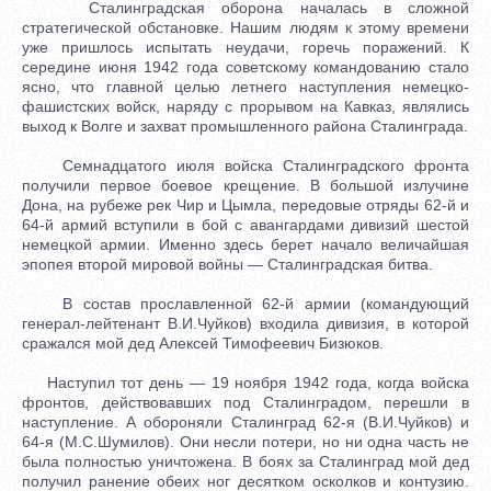
Сталинградская оборона началась в сложной
стратегической обстановке. Нашим людям к этому времени
уже пришлось испытать неудачи, горечь поражений. К
середине июня 1942 года советскому командованию стало
ясно, что главной целью летнего наступления немецко-
фашистских войск, наряду с прорывом на Кавказ, являлись
выход к Волге и захват промышленного района Сталинграда.
Семнадцатого июля войска Сталинградского фронта
получили первое боевое крещение. В большой излучине
Дона, на рубеже рек Чир и Цымла, передовые отряды 62-й и
64-й армий вступили в бой с авангардами дивизий шестой
немецкой армии. Именно здесь берет начало величайшая
эпопея второй мировой войны — Сталинградская битва.
В состав прославленной 62-й армии (командующий
генерал-лейтенант В.И.Чуйков) входила дивизия, в которой
сражался мой дед Алексей Тимофеевич Бизюков.
Наступил тот день — 19 ноября 1942 года, когда войска
фронтов, действовавших под Сталинградом, перешли в
наступление. А обороняли Сталинград 62-я (В.И.Чуйков) и
64-я (М.С.Шумилов). Они несли потери, но ни одна часть не
была полностью уничтожена. В боях за Сталинград мой дед
получил ранение обеих ног десятком осколков и контузию.