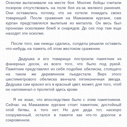
Осколки вытаскивали на месте боя. Многие бойцы считали
позором отсутствовать на поле боя из-за мелкого ранения.
Они оставались потому, что не хотели покидать своих
товарищей. После сражения на Мамаевом кургане, сам
курган представлялся вылитым из металла. Он весь был
пронизан осколками бомб и снарядов. До сих пор там еще
находят эти осколки.
После того, как немцы сдались, солдаты решили оставить
что-нибудь на память об этом жестоком сражении.
Дедушка и его товарищи построили памятник из
фанерных досок, из всего того, что было под рукой.
Памятник представлял из себя подобие обелиска, стоящего
на таком же деревянном пьедестале. Верх этого
шестиметрового обелиска венчала пятиконечная звезда.
Дедушка сам красил его в красный цвет, может, для того, чтоб
он напоминал о пролитой здесь крови.
Я не знаю, что впоследствии было с этим памятником.
Сейчас на Мамаевом кургане стоит памятник, достойный
этой битвы, а того нет. Но для деда тот, наскоро
сооруженный, остался в памяти как что-то дорогое и
сокровенное.