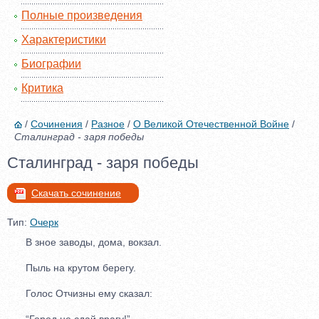
Полные произведения
Характеристики
Биографии
Критика
/
Сочинения
/
Разное
/
О Великой Отечественной Войне
/
Сталинград - заря победы
Сталинград - заря победы
Скачать сочинение
Тип:
Очерк
В зное заводы, дома, вокзал.
Пыль на крутом берегу.
Голос Отчизны ему сказал:
“Город не сдай врагу!”