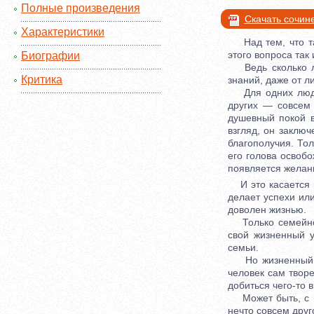
Полные произведения
Скачать сочин
Характеристики
Над тем, что та
этого вопроса так
Биографии
Ведь сколько люд
Критика
знаний, даже от л
Для одних людей
других — совсем
душевный покой в
взгляд, он заклю
благополучия. Тол
его голова освобо
появляется желани
И это касается н
делает успехи ил
доволен жизнью.
Только семейное
свой жизненный у
семьи.
Но жизненный усп
человек сам творе
добиться чего-то в
Может быть, с мо
нечто совсем друг