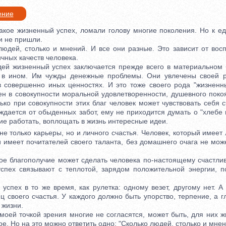
ение
кое жизненный успех, ломали голову многие поколения. Но к е
 и не пришли.
ей, столько и мнений. И все они разные. Это зависит от восп
ичных качеств человека.
 жизненный успех заключается прежде всего в материальном б
 в ином. Им чужды денежные проблемы. Они увлечены своей р
 совершенно иных ценностях. И это тоже своего рода "жизненн
чен в совокупности моральной удовлетворенности, душевного поко
ько при совокупности этих благ человек может чувствовать себя 
ждается от обыденных забот, ему не приходится думать о "хлебе
е работать, воплощать в жизнь интересные идеи.
е только карьеры, но и личного счастья. Человек, который имеет
и имеет почитателей своего таланта, без домашнего очага не мож
 благополучие может сделать человека по-настоящему счастлив
спех связывают с теплотой, зарядом положительной энергии, п
ех в то же время, как рулетка: одному везет, другому нет. А 
ц своего счастья. У каждого должно быть упорство, терпение, а
 жизни.
ей точкой зрения многие не согласятся, может быть, для них 
ое. Но на это можно ответить одно: "Сколько людей, столько и мнен