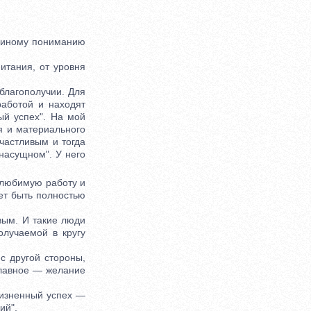
диному пониманию
итания, от уровня
лагополучии. Для
аботой и находят
ый успех". На мой
я и материального
счастливым и тогда
 насущном". У него
 любимую работу и
ет быть полностью
ым. И такие люди
олучаемой в кругу
с другой стороны,
 главное — желание
жизненный успех —
ий".