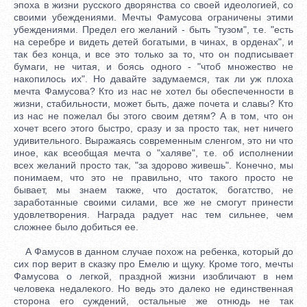
эпоха в жизни русского дворянства со своей идеологией, со
своими убеждениями. Мечты Фамусова ограничены этими
убеждениями. Предел его желаний - быть "тузом", т.е. "есть
на серебре и видеть детей богатыми, в чинах, в орденах", и
так без конца, и все это только за то, что он подписывает
бумаги, не читая, и боясь одного - "чтоб множество не
накопилось их". Но давайте задумаемся, так ли уж плоха
мечта Фамусова? Кто из нас не хотел бы обеспеченности в
жизни, стабильности, может быть, даже почета и славы? Кто
из нас не пожелал бы этого своим детям? А в том, что он
хочет всего этого быстро, сразу и за просто так, нет ничего
удивительного. Выражаясь современным сленгом, это ни что
иное, как всеобщая мечта о "халяве", т.е. об исполнении
всех желаний просто так, "за здорово живешь". Конечно, мы
понимаем, что это не правильно, что такого просто не
бывает, мы знаем также, что достаток, богатство, не
заработанные своими силами, все же не смогут принести
удовлетворения. Награда радует нас тем сильнее, чем
сложнее было добиться ее.
А Фамусов в данном случае похож на ребенка, который до
сих пор верит в сказку про Емелю и щуку. Кроме того, мечты
Фамусова о легкой, праздной жизни изобличают в нем
человека недалекого. Но ведь это далеко не единственная
сторона его суждений, остальные же отнюдь не так