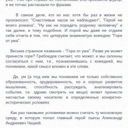
и ее тотчас растаскали по фразам.
В самом деле, кто из нас хотя бы раз в жизни не
произносил: "Счастливые часов не наблюдают", "Герой не
моего романа", "Ну как не порадеть родному человечку" и
так далее, и тому подобное. И порой мы даже не отдаем
себе отчета в том, что цитируем знаменитую комедию "Горе
от ума".
Весьма странное название - "Горе от ума". Разве ум может
принести горе? Грибоедов считает, что может, и мы склонны
согласиться с ним, т.е., познакомившись с комедией, мы
понимаем, какой смысл вложен в эти слова.
Да, ум (а под ним мы понимаем не только собственно
образованность, эрудированность, но и хорошо развитое
мышление, способность рассуждать, анализировать
события, т.е. здраво смотреть на вещи) может принести
несчастье своему носителю в определенных конкретно-
исторических условиях.
Как раз таковыми условиями можно считать ту московскую
среду, в которую попал главный герой пьесы Александр
Андреевич Чацкий.