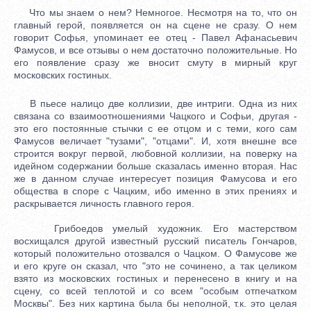
Что мы знаем о нем? Немногое. Несмотря на то, что он
главный герой, появляется он на сцене не сразу. О нем
говорит Софья, упоминает ее отец - Павел Афанасьевич
Фамусов, и все отзывы о нем достаточно положительные. Но
его появление сразу же вносит смуту в мирный круг
московских гостиных.
В пьесе налицо две коллизии, две интриги. Одна из них
связана со взаимоотношениями Чацкого и Софьи, другая -
это его постоянные стычки с ее отцом и с теми, кого сам
Фамусов величает "тузами", "отцами". И, хотя внешне все
строится вокруг первой, любовной коллизии, на поверку на
идейном содержании больше сказалась именно вторая. Нас
же в данном случае интересует позиция Фамусова и его
общества в споре с Чацким, ибо именно в этих прениях и
раскрывается личность главного героя.
Грибоедов умелый художник. Его мастерством
восхищался другой известный русский писатель Гончаров,
который положительно отозвался о Чацком. О Фамусове же
и его круге он сказал, что "это не сочинено, а так целиком
взято из московских гостиных и перенесено в книгу и на
сцену, со всей теплотой и со всем "особым отпечатком
Москвы". Без них картина была бы неполной, т.к. это целая