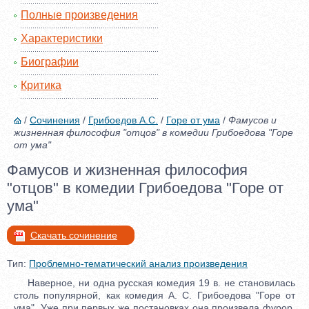
Полные произведения
Характеристики
Биографии
Критика
/
Сочинения
/
Грибоедов А.С.
/
Горе от ума
/
Фамусов и
жизненная философия "отцов" в комедии Грибоедова "Горе
от ума"
Фамусов и жизненная философия
"отцов" в комедии Грибоедова "Горе от
ума"
Скачать сочинение
Тип:
Проблемно-тематический анализ произведения
Наверное, ни одна русская комедия 19 в. не становилась
столь популярной, как комедия А. С. Грибоедова "Горе от
ума". Уже при первых же постановках она произвела фурор,