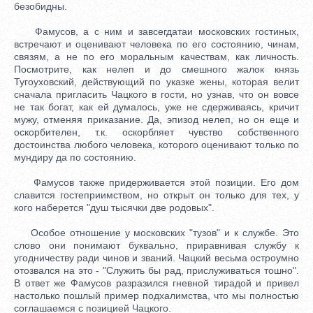
безобидны.
Фамусов, а с ним и завсегдатаи московских гостиных,
встречают и оценивают человека по его состоянию, чинам,
связям, а не по его моральным качествам, как личность.
Посмотрите, как нелеп и до смешного жалок князь
Тугоуховский, действующий по указке жены, которая велит
сначала пригласить Чацкого в гости, но узнав, что он вовсе
не так богат, как ей думалось, уже не сдерживаясь, кричит
мужу, отменяя приказание. Да, эпизод нелеп, но он еще и
оскорбителен, т.к. оскорбляет чувство собственного
достоинства любого человека, которого оценивают только по
мундиру да по состоянию.
Фамусов также придерживается этой позиции. Его дом
славится гостеприимством, но открыт он только для тех, у
кого наберется "душ тысячки две родовых".
Особое отношение у московских "тузов" и к службе. Это
слово они понимают буквально, приравнивая службу к
угодничеству ради чинов и званий. Чацкий весьма остроумно
отозвался на это - "Служить бы рад, прислуживаться тошно".
В ответ же Фамусов разразился гневной тирадой и привел
настолько пошлый пример подхалимства, что мы полностью
соглашаемся с позицией Чацкого.