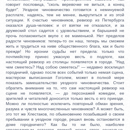
говорит пословица, "сколь веревочке не виться, а конец
будет". Уездное чиновничество готовится к неминуемой
расплате, надеясь, тем не менее, выкрутиться и из этой
ситуации. К счастью чиновников, ревизор из Петербурга
оказался душа-человек: и от взятки не отказался, и за
дружеский стол садится с удовольствием, и барышней не
прочь полакомиться вкупе с ее маменькой. Нет пределов
радости чиновников: теперь-то он наш, теперь мы сможем
жить и трудиться на ниве общественного блага, как и было
прежде! Но иронии судьбы нет предела: только что
почтмейстер принес ужасную весть о подлоге, как
настоящий ревизор из столицы появляется в городе. "Над
чем смеетесь? Над собою смеетесь!" — недавно восклицал
городничий, однако после всех событий только немая сцена,
мастерски выписанная Гоголем, может в полной мере
показать замешательство уездного чиновничества. Стоит
обратить внимание на то, что сам настоящий ревизор на
сцене не появляется, — до персонажей комедии, ее
зрителей и читателей доносится только весть о его приезде.
Можно ли полностью исключить повторный обман зрения,
разума и чувств многочисленных чиновников? А может быть,
это тот же Хлестаков, по обыкновению позабывший о своем
пребывании в уездном городе, решил вновь остановится в
доме городничего? Как бы то ни было, наиболее
справедливым остается прямой исход этого социально-