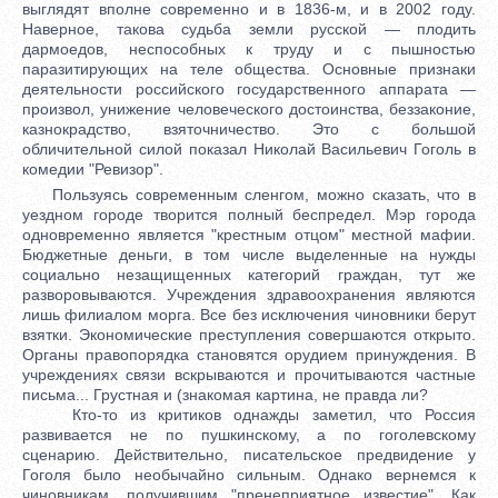
выглядят вполне современно и в 1836-м, и в 2002 году.
Наверное, такова судьба земли русской — плодить
дармоедов, неспособных к труду и с пышностью
паразитирующих на теле общества. Основные признаки
деятельности российского государственного аппарата —
произвол, унижение человеческого достоинства, беззаконие,
казнокрадство, взяточничество. Это с большой
обличительной силой показал Николай Васильевич Гоголь в
комедии "Ревизор".
Пользуясь современным сленгом, можно сказать, что в
уездном городе творится полный беспредел. Мэр города
одновременно является "крестным отцом" местной мафии.
Бюджетные деньги, в том числе выделенные на нужды
социально незащищенных категорий граждан, тут же
разворовываются. Учреждения здравоохранения являются
лишь филиалом морга. Все без исключения чиновники берут
взятки. Экономические преступления совершаются открыто.
Органы правопорядка становятся орудием принуждения. В
учреждениях связи вскрываются и прочитываются частные
письма... Грустная и (знакомая картина, не правда ли?
Кто-то из критиков однажды заметил, что Россия
развивается не по пушкинскому, а по гоголевскому
сценарию. Действительно, писательское предвидение у
Гоголя было необычайно сильным. Однако вернемся к
чиновникам, получившим "пренеприятное известие". Как