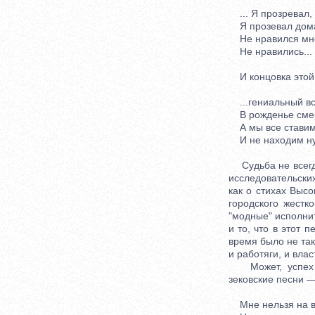
... Я прозревал, 
Я прозевал дома
Не нравился мне 
Не нравились...
И концовка этой,
...гениальный вс
В рожденье смерт
А мы все ставим 
И не находим ну
Судьба не всегда
исследовательских
как о стихах Высо
городского жестк
"модные" исполни
и то, что в этот
время было не так
и работяги, и вла
Может, успех пр
зековские песни — 
Мне нельзя на в