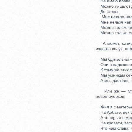
Не имею права,
Можно лишь от 
До стены.
Мне нельзя нал
Мне нельзя напр
Можно только не
Можно только сн
А может, сатира 
издевка вслух, под
Мы бдительны — 
Они в надежных, 
К тому же этих т
Мы умникам секр
А мы, даст Бог, п
Или же — глубок
песен-очерков:
Жил я с матерью
На Арбате, век б
А теперь я в ме
На кровати, весь
Что нам слава, ч