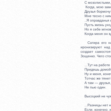
С мозолистыми, ц
Когда, мою заме
Друзья бормочут:
Мне тесно с ним, 
..Я оправданья в
Пусть жизнь уходи
Но я себе мгнов
Когда меня он вд
Сатира его над 
иронизируют над
создает самосто
Зощенко. Чего сто
...Тут на работе 
Придешь домой —
Ну и меня, конеч
Тотчас же тянет 
А там — друзья, 
Не пью один.
Высоцкий не чужд
...Разницы нет н
Если, конечно, и 