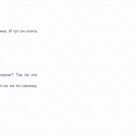
ка. И тут он опять
ером? Так ли это
л он ее по-своему,