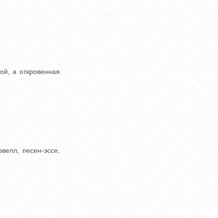
ой, а откровенная
елл, песен-эссе,