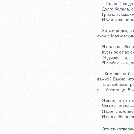
...Голая Правда 
Долго болела, ск
Грязная Ложь чи
И ускакала на дл
Хоть и редко, час
схож с Маяковским
Я поля влюблен
пусть поют во сн
Я дышу — и, зна
Я люблю — и, зна
Кем же он был б
важно? Важно, что
Его любимая роль 
и — блестяще. В ж
Я знал, что, отры
Чем выше мы — т
Я шел спокойно 
И вел себя насле
Это стихотворени