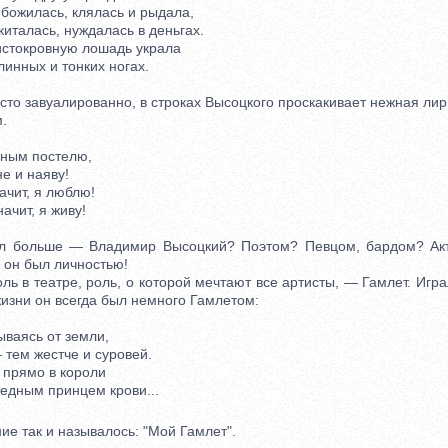
божилась, клялась и рыдала,
италась, нуждалась в деньгах.
стокровную лошадь украла
инных и тонких ногах.
то завуалированно, в строках Высоцкого проскакивает нежная лири
.
ным постелю,
е и наяву!
чит, я люблю!
чит, я живу!
ольше — Владимир Высоцкий? Поэтом? Певцом, бардом? Акт
 он был личностью!
в театре, роль, о которой мечтают все артисты, — Гамлет. Игра
изни он всегда был немного Гамлетом:
ваясь от земли,
ем жестче и суровей.
прямо в короли
дным принцем крови...
е так и называлось: "Мой Гамлет".