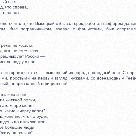
ый свет.
 что справа,
 еше нет.
де считали, что Высоцкий отбывал срок, работал шофером-даль
сом, был пограничником, воевал с фашистами, был спортсм
релы не косили,
ять не смея глаз.
рашных лет России —
ало водку в нас.
сего кроется ответ — вышедший из народа народный поэт. С на
ыми, простыми на первый взгляд, нуждами, со всенародным "нед
ьный, непризнанный официально!
утылкою звеня,
з книжной полки,
это ж про меня!
 какие к черту волки?!"
конечно, что-то будет,
день по пять звонков.
бе большие люди,
хоту на волков".