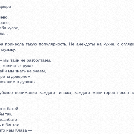
двери
ево,
аво,
ба кусок,
ы...
принесла такую популярность. Не анекдоты на кухне, с оглядк
 музыку:
мы тайн не разболтаем.
жилистых руках.
айн мы знать не знаем,
еты доверяем,
оходим в дураках.
ое понимание каждого типажа, каждого мини-героя песен-нов
 и батей
ы так,
дсанбате
 в бинтах.
то нам Клава —