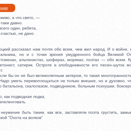
ение
иво, а что свято, —
таки давно.
сего один, ребята,
частью, не дано.
й рассказал нам почти обо всем, чем жил народ. И о войне, 
мальчика, но и с точки зрения умудренного бойца Великой От
ртсменах, альпинистах, шоферах, моряках, поэтах — обо всем. К
тонист, сатирик. Остроте и злободневности его песен-шуток м
т.
ли бы он не был великолепным актером, то такая многогранность
 Надо уметь перевоплощаться не только внешне, но и духовно, ч
 батальона, скалолазом, подводником, больным психушки, боксеро
, как подводная лодка,
пеленговать.
умение быть таким, как все, заставляли поэта грустить, замык
кой "Охота на волков"