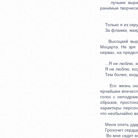
лучшее выражени
ранимые творчески
Только я из окр
За флажки, жажда
Высоцкий вырос 
Моцарта. Не зря 
нервах, на предел
...Я не люблю, к
Я не люблю, когд
Тем более, когда
Его жизнь оказа
ярчайшее впечатле
голос с неподраж
образов, просто
характеры персон
что необычайно ва
Меня опять удар
Грохочет сердце,
Во мне сидит мо