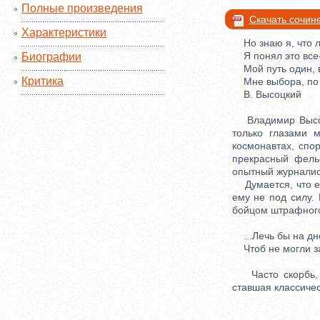
Полные произведения
Скачать сочин
Характеристики
Но знаю я, что лж
Я понял это все-
Биографии
Мой путь один, в
Критика
Мне выбора, по с
В. Высоцкий
Владимир Высоцки
только глазами 
космонавтах, спо
прекрасный фелье
опытный журналис
Думается, что ес
ему не под силу.
бойцом штрафного
...Лечь бы на дно
Чтоб не могли за
Часто скорбь, не
ставшая классичес