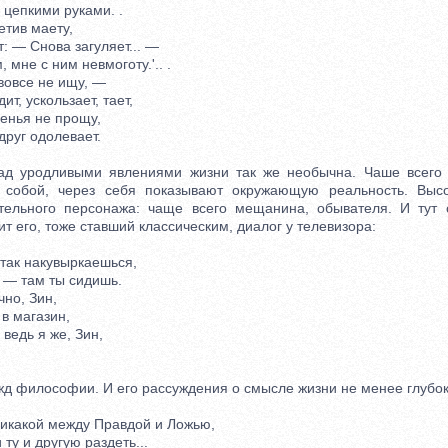
епкими руками. .
тив маету,
 — Снова загуляет... —
мне с ним невмоготу.'.. .
овсе не ищу, —
т, ускользает, тает,
енья не прощу,
руг одолевает.
уродливыми явлениями жизни так же необычна. Чаше всего 
 собой, через себя показывают окружающую реальность. Выс
ятельного персонажа: чаще всего мещанина, обывателя. И тут 
ит его, тоже ставший классическим, диалог у телевизора:
так накувыркаешься,
 там ты сидишь.
но, Зин,
в магазин,
ведь я же, Зин,
 философии. И его рассуждения о смысле жизни не менее глубоки
икакой между Правдой и Ложью,
ту и другую раздеть...