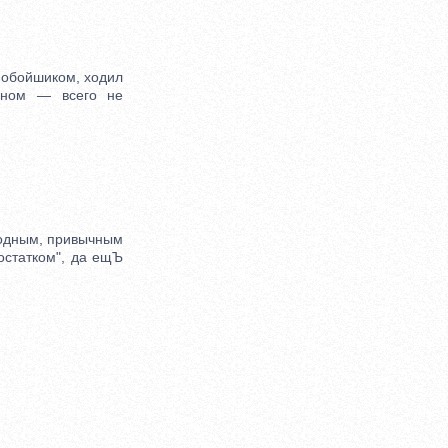
нобойшиком, ходил
еном — всего не
родным, привычным
остатком", да ещЪ