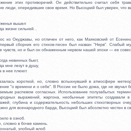
е этих противоречий. Он действительно считал себя трав
е люди, опередившие свое время. Но Высоцкий был уверен, что вы
уженья вышел
 жизни сильней...
из Окуджавы, но отличен от него, как Маяковский от Есенина,
первый сборник его стихов-песен был назван "Нерв". Слабый му
е чувств, но и был он обнаженным нервом нашей эпохи — ее совес
огда невинных бьют,
а мне лезут в душу,
 в нее плюют.
лась короткой, но, словно вспыхнувший в атмосфере метеор
ние "о времени и о себе". В России не было дома, где не звучал 
аемым распевом согласных. Использование полузабытых термин
народных выражений, жаргона, необычные эпитеты создавали в 
ажей; глубина и содержательность небольших стихотворных очер
жно для всенародного барда, Высоцкий был абсолютно честен в св
ило в озноб.
 словно в бочке камень.
хнатый, злобный жлоб