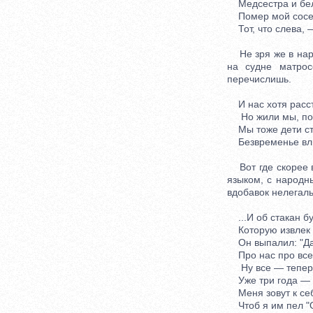
Медсестра и бел
Помер мой сосед,
Тот, что слева, —
Не зря же в наро
на судне матро
перечислишь.
И нас хотя расст
Но жили мы, подн
Мы тоже дети ст
Безвременье влив
Вот где скорее в
языком, с народн
вдобавок нелегал
...И об стакан б
Которую извлек и
Он выпалил: "Да 
Про нас про всех,
Ну все — теперь, 
Уже три года — в 
Меня зовут к се
Чтоб я им пел "О