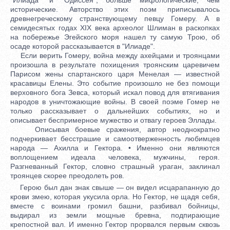
исторические. Авторство этих поэм приписывалось
древнегреческому странствующему певцу Гомеру. А в
семидесятых годах XIX века археолог Шлиман в раскопках
на побережье Эгейского моря нашел ту самую Трою, об
осаде которой рассказывается в "Илиаде".
Если верить Гомеру, война между ахейцами и троянцами
произошла в результате похищения троянским царевичем
Парисом жены спартанского царя Менелая — известной
красавицы Елены. Это событие произошло не без помощи
верховного бога Зевса, который искал повод для втягивания
народов в уничтожающие войны. В своей поэме Гомер не
только рассказывает о дальнейших событиях, но и
описывает беспримерное мужество и отвагу героев Эллады.
Описывая боевые сражения, автор неоднократно
подчеркивает бесстрашие и самоотверженность любимцев
народа — Ахилла и Гектора. • Именно они являются
воплощением идеала человека, мужчины, героя.
Разгневанный Гектор, словно страшный ураган, заклинал
троянцев скорее преодолеть ров.
Герою был дан знак свыше — он видел исцарапанную до
крови змею, которая укусила орла. Но Гектор, не щадя себя,
вместе с воинами громил башни, разбивал бойницы,
выдирал из земли мощные бревна, подпирающие
крепостной вал. И именно Гектор прорвался первым сквозь