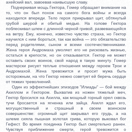
ахейский вал, завоевав наивысшую славу.
Подчеркивая мощь Гектора, Гомер обращает внимание на
то, что он был похож на самого бога войны и всегда
находился впереди. Тело героя прикрывал щит, обтянутый
грубой шкурой и обитый медью. На голове Гектора
поблескивал шлем с длинной черной гривой, развевающейся
на ветру. Ему, конечно, известно чувство страха, но Гектор
научился с ним бороться, так как война — это обязательство
перед родителями, сыном и всеми соотечественниками.
Жена героя Андромаха умоляет его не рисковать жизнью,
остаться в крепости, но он отказывается. Гектор не может
оставить своих воинов, свой народ в такую минуту. Гомер
мастерски рисует теплые отношения между героем Трои и
Андромахой. Жена тревожится и просит мужа быть
осторожным, на что Гектор нежно советует ей беречь сердце
от тяжких треволнений.
Один из эффектнейших эпизодов "Илиады" — бой между
Ахиллом и Гектором. Выхватив из ножен тяжелый меч,
Гектор бросился на Ахилла, как мощный горный орел сквозь
тучи бросается на ягненка или зайца. Ахилл ждал его,
могущественный и страшный в своем воинском
совершенстве: огромный щит закрывал его грудь, а на
шлеме сияла пышная золотая грива, которую выковал бог
Гефест. Во время поединка Гектор был смертельно ранен.
Чувствуя приближение смерти, герой тревожится о