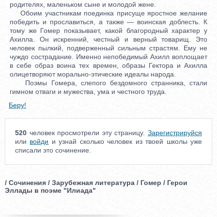
родителях, маленьком сыне и молодой жене.
Обоим участникам поединка присуще яростное желание
победить и прославиться, а также — воинская доблесть. К
тому же Гомер показывает, какой благородный характер у
Ахилла. Он искренний, честный и верный товарищ. Это
человек пылкий, подверженный сильным страстям. Ему не
чуждо сострадание. Именно непобедимый Ахилл воплощает
в себе образ воина тех времен, образы Гектора и Ахилла
олицетворяют морально-этические идеалы народа.
Поэмы Гомера, слепого бездомного странника, стали
гимном отваги и мужества, ума и честного труда.
Беру!
520
человек просмотрели эту страницу.
Зарегистрируйся
или
войди
и узнай сколько человек из твоей школы уже
списали это сочинение.
/ Сочинения / Зарубежная литература / Гомер / Герои
Эллады в поэме "Илиада"