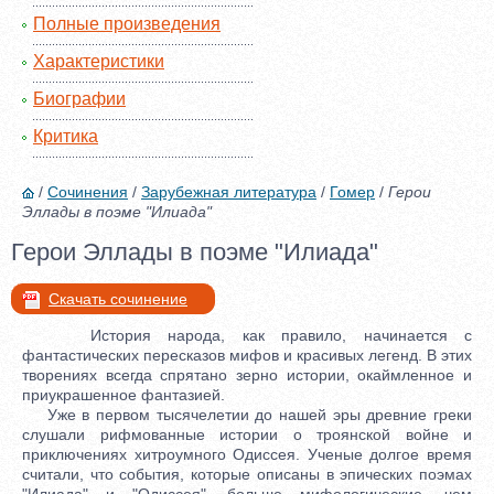
Полные произведения
Характеристики
Биографии
Критика
/
Сочинения
/
Зарубежная литература
/
Гомер
/
Герои
Эллады в поэме "Илиада"
Герои Эллады в поэме "Илиада"
Скачать сочинение
История народа, как правило, начинается с
фантастических пересказов мифов и красивых легенд. В этих
творениях всегда спрятано зерно истории, окаймленное и
приукрашенное фантазией.
Уже в первом тысячелетии до нашей эры древние греки
слушали рифмованные истории о троянской войне и
приключениях хитроумного Одиссея. Ученые долгое время
считали, что события, которые описаны в эпических поэмах
"Илиада" и "Одиссея", больше мифологические, чем