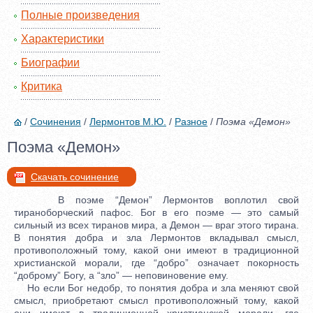
Полные произведения
Характеристики
Биографии
Критика
/
Сочинения
/
Лермонтов М.Ю.
/
Разное
/
Поэма «Демон»
Поэма «Демон»
Скачать сочинение
В поэме “Демон” Лермонтов воплотил свой
тираноборческий пафос. Бог в его поэме — это самый
сильный из всех тиранов мира, а Демон — враг этого тирана.
В понятия добра и зла Лермонтов вкладывал смысл,
противоположный тому, какой они имеют в традиционной
христианской морали, где “добро” означает покорность
“доброму” Богу, а “зло” — неповиновение ему.
Но если Бог недобр, то понятия добра и зла меняют свой
смысл, приобретают смысл противоположный тому, какой
они имеют в традиционной христианской морали, где