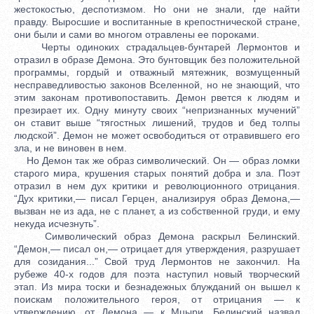
жестокостью, деспотизмом. Но они не знали, где найти
правду. Выросшие и воспитанные в крепостнической стране,
они были и сами во многом отравлены ее пороками.
Черты одиноких страдальцев-бунтарей Лермонтов и
отразил в образе Демона. Это бунтовщик без положительной
программы, гордый и отважный мятежник, возмущенный
несправедливостью законов Вселенной, но не знающий, что
этим законам противопоставить. Демон рвется к людям и
презирает их. Одну минуту своих “непризнанных мучений”
он ставит выше “тягостных лишений, трудов и бед толпы
людской”. Демон не может освободиться от отравившего его
зла, и не виновен в нем.
Но Демон так же образ символический. Он — образ ломки
старого мира, крушения старых понятий добра и зла. Поэт
отразил в нем дух критики и революционного отрицания.
“Дух критики,— писал Герцен, анализируя образ Демона,—
вызван не из ада, не с планет, а из собственной груди, и ему
некуда исчезнуть”.
Символический образ Демона раскрыл Белинский.
“Демон,— писал он,— отрицает для утверждения, разрушает
для созидания...” Свой труд Лермонтов не закончил. На
рубеже 40-х годов для поэта наступил новый творческий
этап. Из мира тоски и безнадежных блужданий он вышел к
поискам положительного героя, от отрицания — к
утверждению, от Демона — к Мцыри. Белинский назвал