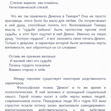
Слезою жаркою, как пламень,
Нечеловеческой слезой.
Что же так привлекло Демона в Тамаре? Она не просто
красавица, этого было бы мало для любви. Он почувствовал
в ней душу, способную понять его. Волновавшая Тамару
мысль о “судьбе рабыни” была протестом против этой
судьбы, и этот бунт ощутил в ней Демон. Именно на такую
душу, “полную гордыни”, и мог наложить свою печать Демон.
Только к девушке, в характере которой были заложены черты
мятежности, мог обратиться он со словами:
Оставь же прежние желанья
И жалкий свет его судьбе;
Пучину гордого познанья
Взамен открою я тебе.
Между героями существует некоторая родственность
характеров.
Философская поэма “Демон” в то же время и
психологическая. В ней заложен и громадный социальный
смысл. Герой поэмы носит в себе черты живых людей,
современников поэта. Передовые люди 30-х годов XIX века
страстно искали истину, резко критиковали самодержавно-
крепостническую действительность с ее рабством,