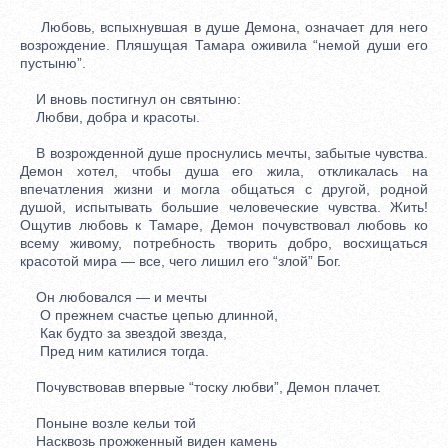
Любовь, вспыхнувшая в душе Демона, означает для него
возрождение. Пляшущая Тамара оживила “немой души его
пустыню”.
И вновь постигнул он святыню:
Любви, добра и красоты.
В возрожденной душе проснулись мечты, забытые чувства.
Демон хотел, чтобы душа его жила, откликалась на
впечатления жизни и могла общаться с другой, родной
душой, испытывать большие человеческие чувства. Жить!
Ощутив любовь к Тамаре, Демон почувствовал любовь ко
всему живому, потребность творить добро, восхищаться
красотой мира — все, чего лишил его “злой” Бог.
Он любовался — и мечты
О прежнем счастье цепью длинной,
Как будто за звездой звезда,
Пред ним катилися тогда.
Почувствовав впервые “тоску любви”, Демон плачет.
Поныне возле кельи той
Насквозь прожженный виден камень