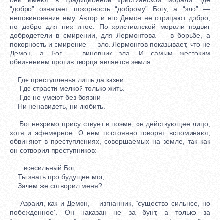
“добро” означает покорность “доброму” Богу, а “зло” —
неповиновение ему. Автор и его Демон не отрицают добро,
но добро для них иное. По христианской морали подвиг
добродетели в смирении, для Лермонтова — в борьбе, а
покорность и смирение — зло. Лермонтов показывает, что не
Демон, а Бог — виновник зла. И самым жестоким
обвинением против творца является земля:
Где преступленья лишь да казни.
Где страсти мелкой только жить.
Где не умеют без боязни
Ни ненавидеть, ни любить.
Бог незримо присутствует в поэме, он действующее лицо,
хотя и эфемерное. О нем постоянно говорят, вспоминают,
обвиняют в преступлениях, совершаемых на земле, так как
он сотворил преступников:
...всесильный Бог,
Ты знать про будущее мог,
Зачем же сотворил меня?
Азраил, как и Демон,— изгнанник, “существо сильное, но
побежденное”. Он наказан не за бунт, а только за