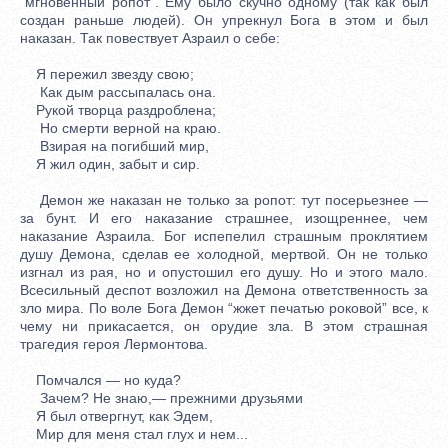
“мгновенный ропот”. Ему было скучно одному (так как был
создан раньше людей). Он упрекнул Бога в этом и был
наказан. Так повествует Азраил о себе:
Я пережил звезду свою;
Как дым рассыпалась она.
Рукой творца раздроблена;
Но смерти верной на краю.
Взирая на погибший мир,
Я жил один, забыт и сир.
Демон же наказан не только за ропот: тут посерьезнее —
за бунт. И его наказание страшнее, изощреннее, чем
наказание Азраила. Бог испепелил страшным проклятием
душу Демона, сделав ее холодной, мертвой. Он не только
изгнал из рая, но и опустошил его душу. Но и этого мало.
Всесильный деспот возложил на Демона ответственность за
зло мира. По воле Бога Демон “жжет печатью роковой” все, к
чему ни прикасается, он орудие зла. В этом страшная
трагедия героя Лермонтова.
Помчался — но куда?
Зачем? Не знаю,— прежними друзьями
Я был отвергнут, как Эдем,
Мир для меня стал глух и нем...