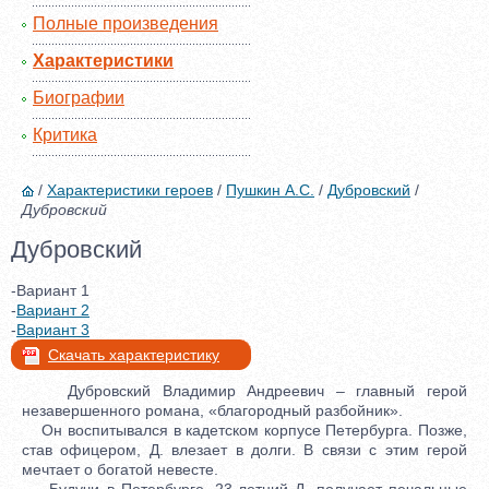
Полные произведения
Характеристики
Биографии
Критика
/
Характеристики героев
/
Пушкин А.С.
/
Дубровский
/
Дубровский
Дубровский
-Вариант 1
-
Вариант 2
-
Вариант 3
Скачать характеристику
Дубровский Владимир Андреевич – главный герой
незавершенного романа, «благородный разбойник».
Он воспитывался в кадетском корпусе Петербурга. Позже,
став офицером, Д. влезает в долги. В связи с этим герой
мечтает о богатой невесте.
Будучи в Петербурге, 23-летний Д. получает печальные