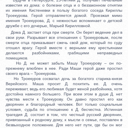
известия из дома: о болезни отца и о беззаконном отнятии
их имения Кистеневки в пользу богатого соседа Кириллы
Троекурова. Герой отправляется домой. Проезжая мимо
имения Троекурова, Д. с нежностью вспоминает о детской
дружбе с его дочерью, Марьей Кирилловной.
Дома Д. застает отца при смерти. Он берет ведение дел в
свои руки. Разрывает все отношения с Троекуровым, после
смерти отца приказывает сжечь свой дом, который по суду
отошел врагу. Герой вместе с верными ему крестьянами
делаются разбойниками, грабящими неправедных
помещиков.
Но Д. не может забыть Машу Троекурову – он по-
прежнему влюблен в нее. Ради Маши герой даже простил
своего врага – Троекурова.
Но Троекуров сосватал дочь за богатого старика-князя
Верейского. Маша просит Д. похитить ее. Д. очень
переживает, ведь его любимая будет женой разбойника, хотя
достойна намного большего. При всем этом в душе Д. нет
чувства мести к Троекурову. Он давно простил его как
дворянин и благородный человек. Вот только социальные
условия, судьба по отношению к Д. бесчестна. Истинная
трагедия Д. состоит в том, что честный русский дворянин,
привязанный к родному дому, к мысли о семье, поставлен в
безвыходное положение. Для него нет пути, где бы он мог