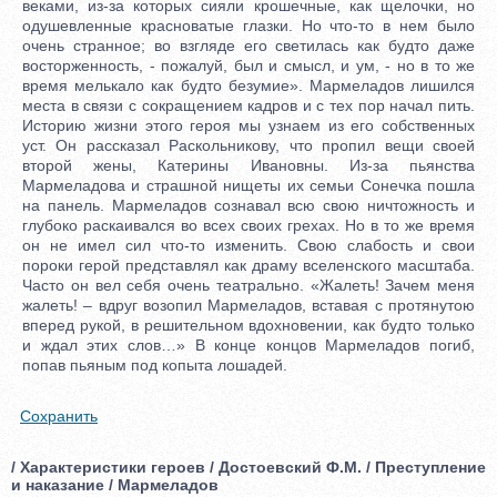
веками, из-за которых сияли крошечные, как щелочки, но
одушевленные красноватые глазки. Но что-то в нем было
очень странное; во взгляде его светилась как будто даже
восторженность, - пожалуй, был и смысл, и ум, - но в то же
время мелькало как будто безумие». Мармеладов лишился
места в связи с сокращением кадров и с тех пор начал пить.
Историю жизни этого героя мы узнаем из его собственных
уст. Он рассказал Раскольникову, что пропил вещи своей
второй жены, Катерины Ивановны. Из-за пьянства
Мармеладова и страшной нищеты их семьи Сонечка пошла
на панель. Мармеладов сознавал всю свою ничтожность и
глубоко раскаивался во всех своих грехах. Но в то же время
он не имел сил что-то изменить. Свою слабость и свои
пороки герой представлял как драму вселенского масштаба.
Часто он вел себя очень театрально. «Жалеть! Зачем меня
жалеть! – вдруг возопил Мармеладов, вставая с протянутою
вперед рукой, в решительном вдохновении, как будто только
и ждал этих слов…» В конце концов Мармеладов погиб,
попав пьяным под копыта лошадей.
Сохранить
/ Характеристики героев / Достоевский Ф.М. / Преступление
и наказание / Мармеладов