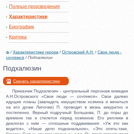
Полные произведения
Характеристики
Биографии
Критика
/
Характеристики героев
/
Островский А.Н.
/
Свои люди -
сочтемся
/
Подхалюзин
Подхалюзин
Скачать характеристику
Приказчик Подхалюзин - центральный персонаж комедии
А.Н.Островского «Свои люди — сочтемся». Свои далеко
идущие планы (завладеть имуществом хозяина и жениться
на его дочке Липочке) П. проводит в жизнь аккуратно и
постепенно. Верный подручный Большова, П. до поры до
времени так и стелется перед хозяином. Его реплики в
диалогах с ним — сплошные поддакивания: «Уж это как
водится», «Наше дело подначальное», «Это опять-таки,
Самсон Силыч, как вам угодно-с» и т.д. Он легко завоевывает