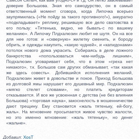
доверие Большова. Зная его самодурство, он в самый
ответственный момент сговора, когда Липочка всерьез
заупрямилась («Не пойду за такого противного!»), аккуратно
«подкладывает» реплику, решившую все дело сватовства в
его пользу: «Тятенька, видно, не бывать-с по вашему
желанию». А Липочку Плдхалюзин любит не шутя. Он на все
для нее готов: и «скверную» жилетку сменить, и бороду
обрить, и одежды накупить, «какую чудней», и «капидонами»
потолок нового дома украсить. Собираясь в деле ложного
банкротства «попользоваться чем-нибудь лишним»,
Подхалюзин уговаривает себя, что в этом «греха нет
никакого», т.к. Большов сам других обманывает, «так какая
же здесь совесть». Добившийся исполнения желаний,
Подхалюзин живет в довольстве и покое. Приход Большова
из долговой ямы нарушает его душевный мир. Подхалюзин
«мягко стелет словами», но платить кредиторам
отказывается. И все же усвоенная с детства (не без влияния
Большова) «торговая наука», закоснелость в мошенничестве
дают трещину. Ему становится «жаль тятеньку, ей-богу,
жаль». На мгновение просыпается живое чувство жалости,
но это именно мгновение: «жаль тятеньку», но денег
«жальче».
Добавил
:
XosT