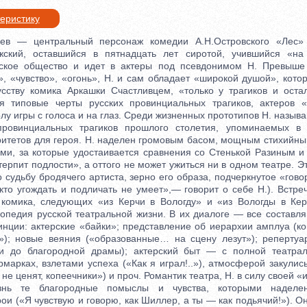
теристику
— центральный персонаж комедии А.Н.Островского «Лес» (
ский, оставшийся в пятнадцать лет сиротой, учившийся «на
нское общество и идет в актеры под псевдонимом Н. Превыше
», «чувство», «огонь», Н. и сам обладает «широкой душой», кото
сству комика Аркашки Счастливцем, «только у трагиков и оста
я типовые черты русских провинциальных трагиков, актеров «н
у игры с голоса и на глаз. Среди жизненных прототипов Н. назыв
 провинциальных трагиков прошлого столетия, упоминаемых в 
ритетов для героя. Н. наделен громовым басом, мощным стихийн
ми, за которые удостаивается сравнения со Стенькой Разиным и
 терпит подлости», а оттого не может ужиться ни в одном театре. Э
о судьбу бродячего артиста, зерно его образа, подчеркнутое «го
 кто угождать и подличать не умеет»,— говорит о себе Н.). Встр
 комика, следующих «из Керчи в Вологду» и «из Вологды в Ке
опедия русской театральной жизни. В их диалоге — все состав
инции: актерские «байки»; представление об иерархии амплуа (к
); новые веяния («образованные… на сцену лезут»); репертуа
и до благородной драмы); актерский быт — с полной театрал
марках, взлетами успеха («Как я играл!..»), атмосферой закули
а не ценят, копеечники») и проч. Романтик театра, Н. в силу своей 
знь те благородные помыслы и чувства, которыми надел
ои («Я чувствую и говорю, как Шиллер, а ты — как подьячий!»). 