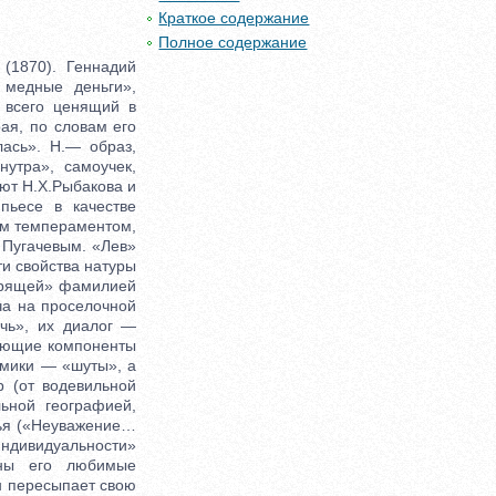
Краткое содержание
Полное содержание
1870). Геннадий
 медные деньги»,
 всего ценящий в
рая, по словам его
лась». Н.— образ,
утра», самоучек,
ают Н.Х.Рыбакова и
пьесе в качестве
ым темпераментом,
 Пугачевым. «Лев»
ти свойства натуры
ворящей» фамилией
еча на проселочной
рчь», их диалог —
ляющие компоненты
омики — «шуты», а
р (от водевильной
ьной географией,
сья («Неуважение…
«индивидуальности»
ены его любимые
Он пересыпает свою