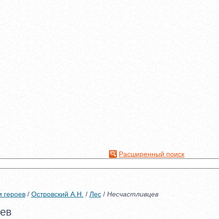
Расширенный поиск
и героев
/
Островский А.Н.
/
Лес
/
Несчастливцев
ев