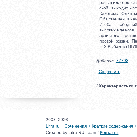
речь шилле-ровск
ской, выходит «г
Кихотом». Один с
Оба смешны и неу
И оба — «бедный 
высоких идеалов.
артистов», проти
прозой жизни. П
Н.Х.Рыбаков (1876
Добавил
:
77793
Сохранить
/ Характеристики г
2003–2026
Litra.ru = Сочинения + Краткие содержания
Created by Litra.RU Team /
Контакты