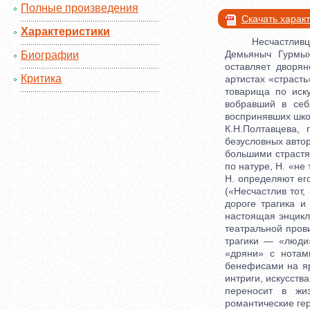
Полные произведения
Скачать харак
Характеристики
Несчастливцев 
Демьяныч Гурмыж
Биографии
оставляет дворя
Критика
артистах «страсть
товарища по иску
вобравший в себ
воспринявших школ
К.Н.Полтавцева,
безусловных авто
большими страстя
по натуре, Н. «не
Н. определяют ег
(«Несчастлив тот,
дороге трагика и
настоящая энцикл
театральной пров
трагики — «люди»
«дряни» с нотам
бенефисами на яр
интриги, искусств
переносит в жи
романтические гер