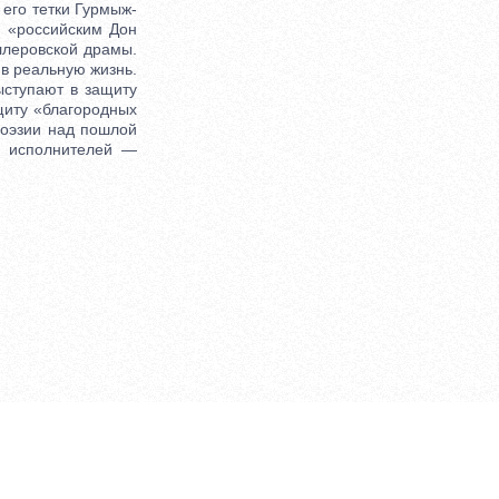
его тетки Гурмыж-
. «российским Дон
ллеровской драмы.
в реальную жизнь.
ыступают в защиту
щиту «благородных
поэзии над пошлой
х исполнителей —