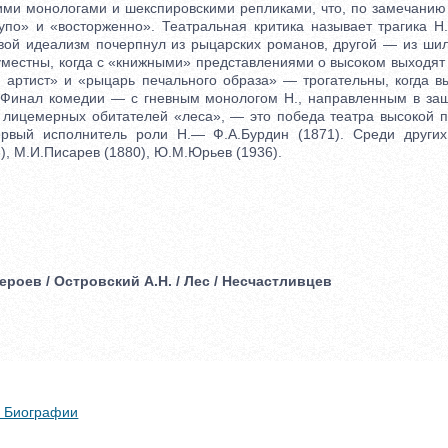
ими монологами и шекспировскими репликами, что, по замечанию 
лупо» и «восторженно». Театральная критика называет трагика Н
вой идеализм почерпнул из рыцарских романов, другой — из ши
местны, когда с «книжными» представлениями о высоком выходят 
артист» и «рыцарь печального образа» — трогательны, когда в
 Финал комедии — с гневным монологом Н., направленным в за
в лицемерных обитателей «леса», — это победа театра высокой 
ервый исполнитель роли Н.— Ф.А.Бурдин (1871). Среди други
), М.И.Писарев (1880), Ю.М.Юрьев (1936).
ероев / Островский А.Н. / Лес / Несчастливцев
 + Биографии