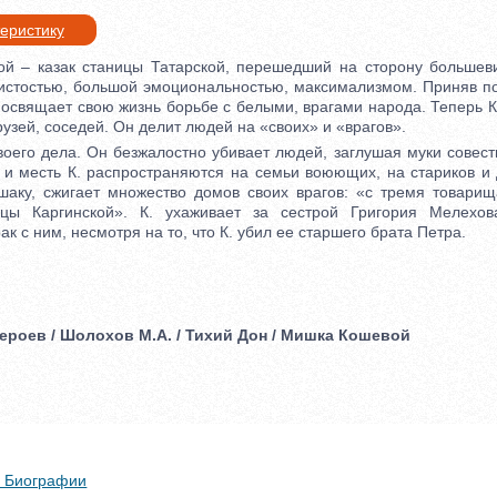
теристику
 казак станицы Татарской, перешедший на сторону большевик
истостью, большой эмоциональностью, максимализмом. Приняв п
освящает свою жизнь борьбе с белыми, врагами народа. Теперь К
рузей, соседей. Он делит людей на «своих» и «врагов».
его дела. Он безжалостно убивает людей, заглушая муки совес
 и месть К. распространяются на семьи воюющих, на стариков и 
шаку, сжигает множество домов своих врагов: «с тремя товари
ицы Каргинской». К. ухаживает за сестрой Григория Мелехо
ак с ним, несмотря на то, что К. убил ее старшего брата Петра.
героев / Шолохов М.А. / Тихий Дон / Мишка Кошевой
 + Биографии