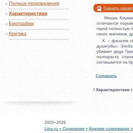
Полные произведения
Скачать харак
Характеристики
Мишка Кошевой –
отличается порыв
Биографии
герой полностью п
Критика
своих земляков, д
К. – фанатик сво
душегубы». Злоба
убивает деда Гри
полтораста стан
соглашается на бр
Сохранить
/ Характеристики 
2003–2026
Litra.ru = Сочинения + Краткие содержания