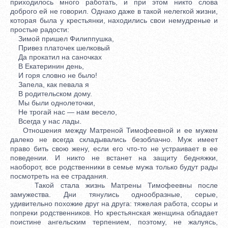
приходилось много работать, и при этом никто слова
доброго ей не говорил. Однако даже в такой нелегкой жизни,
которая была у крестьянки, находились свои немудреные и
простые радости:
Зимой пришел Филиппушка,
Привез платочек шелковый
Да прокатил на саночках
В Екатеринин день,
И горя словно не было!
Запела, как певала я
В родительском дому.
Мы были однолеточки,
Не трогай нас — нам весело,
Всегда у нас лады.
Отношения между Матреной Тимофеевной и ее мужем
далеко не всегда складывались безоблачно. Муж имеет
право бить свою жену, если его что-то не устраивает в ее
поведении. И никто не встанет на защиту бедняжки,
наоборот, все родственники в семье мужа только будут рады
посмотреть на ее страдания.
Такой стала жизнь Матрены Тимофеевны после
замужества. Дни тянулись однообразные, серые,
удивительно похожие друг на друга: тяжелая работа, ссоры и
попреки родственников. Но крестьянская женщина обладает
поистине ангельским терпением, поэтому, не жалуясь,