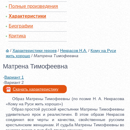
Полные произведения
Характеристики
Биографии
Критика
/
Характеристики героев
/
Некрасов Н.А.
/
Кому на Руси
жить хорошо
/
Матрена Тимофеевна
Матрена Тимофеевна
-
Вариант 1
-Вариант 2
Скачать характеристику
Образ Матрены Тимофеевны (по поэме Н. А. Некрасова
«Кому на Руси жить хорошо»)
Образ простой русской крестьянки Матрены Тимофеевны
удивительно ярок и реалистичен. В этом образе Некрасов
соединил все черты и качества, свойственные русским
крестьянским женщинам. И судьба Матрены Тимофеевны во
многом схожа с судьбой других женщин.