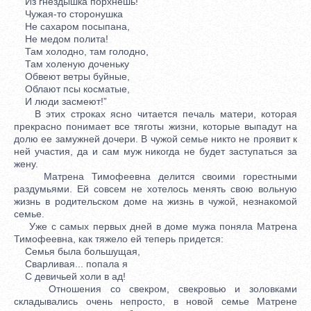
Из гнездышка порхнешь!
Чужая-то сторонушка
Не сахаром посыпана,
Не медом полита!
Там холодно, там голодно,
Там холеную доченьку
Обвеют ветры буйные,
Облают псы косматые,
И люди засмеют!”
В этих строках ясно читается печаль матери, которая
прекрасно понимает все тяготы жизни, которые выпадут на
долю ее замужней дочери. В чужой семье никто не проявит к
ней участия, да и сам муж никогда не будет заступаться за
жену.
Матрена Тимофеевна делится своими горестными
раздумьями. Ей совсем не хотелось менять свою вольную
жизнь в родительском доме на жизнь в чужой, незнакомой
семье.
Уже с самых первых дней в доме мужа поняла Матрена
Тимофеевна, как тяжело ей теперь придется:
Семья была большущая,
Сварливая... попала я
С девичьей холи в ад!
Отношения со свекром, свекровью и золовками
складывались очень непросто, в новой семье Матрене