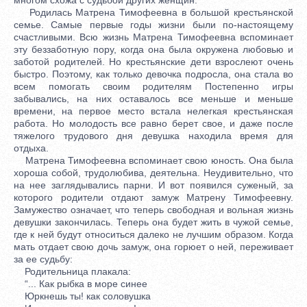
Родилась Матрена Тимофеевна в большой крестьянской
семье. Самые первые годы жизни были по-настоящему
счастливыми. Всю жизнь Матрена Тимофеевна вспоминает
эту беззаботную пору, когда она была окружена любовью и
заботой родителей. Но крестьянские дети взрослеют очень
быстро. Поэтому, как только девочка подросла, она стала во
всем помогать своим родителям Постепенно игры
забывались, на них оставалось все меньше и меньше
времени, на первое место встала нелегкая крестьянская
работа. Но молодость все равно берет свое, и даже после
тяжелого трудового дня девушка находила время для
отдыха.
Матрена Тимофеевна вспоминает свою юность. Она была
хороша собой, трудолюбива, деятельна. Неудивительно, что
на нее заглядывались парни. И вот появился суженый, за
которого родители отдают замуж Матрену Тимофеевну.
Замужество означает, что теперь свободная и вольная жизнь
девушки закончилась. Теперь она будет жить в чужой семье,
где к ней будут относиться далеко не лучшим образом. Когда
мать отдает свою дочь замуж, она горюет о ней, переживает
за ее судьбу:
Родительница плакала:
“... Как рыбка в море синее
Юркнешь ты! как соловушка