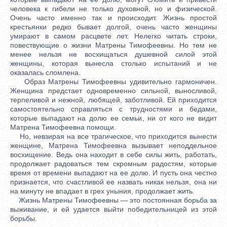
человека к гибели не только духовной, но и физической.
Очень часто именно так и происходит. Жизнь простой
крестьянки редко бывает долгой, очень часто женщины
умирают в самом расцвете лет. Нелегко читать строки,
повествующие о жизни Матрены Тимофеевны. Но тем не
менее нельзя не восхищаться душевной силой этой
женщины, которая вынесла столько испытаний и не
оказалась сломлена.
Образ Матрены Тимофеевны удивительно гармоничен.
Женщина предстает одновременно сильной, выносливой,
терпеливой и нежной, любящей, заботливой. Ей приходится
самостоятельно справляться с трудностями и бедами,
которые выпадают на долю ее семьи, ни от кого не видит
Матрена Тимофеевна помощи.
Но, невзирая на все трагическое, что приходится вынести
женщине, Матрена Тимофеевна вызывает неподдельное
восхищение. Ведь она находит в себе силы жить, работать,
продолжает радоваться тем скромным радостям, которые
время от времени выпадают на ее долю. И пусть она честно
признается, что счастливой ее назвать никак нельзя, она ни
на минуту не впадает в грех уныния, продолжает жить.
Жизнь Матрены Тимофеевны — это постоянная борьба за
выживание, и ей удается выйти победительницей из этой
борьбы.