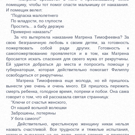
помещику, чтобы тот помог спасти мальчишку от наказания.
И помещик велел:
“Подпаска малолетнего
По младости, по глупости
Простить... а бабу дерзкую
Примерно наказать!”
За что вытерпела наказание Матрена Тимофеевна? За
свою безграничную любовь к своим детям, за готовность
пожертвовать собой ради других. Готовность к
самопожертвованию проявляется и в том, как Матрена
бросается искать спасения для своего мужа от рекрутчины.
Ей удается добраться до места и попросить помощи у
губернаторши, которая действительно помогает Филиппу
освободиться от рекрутчины.
Матрена Тимофеевна еще молода, но ей пришлось
вынести уже очень и очень много. Ей пришлось пережить
смерть ребенка, голодное время, попреки и побои. Она сама
говорит о том, что ей рассказала святая странница:
“Ключи от счастья женского,
От нашей вольной волюшки
Заброшены, потеряны
У бога самого!”
Действительно, крестьянскую женщину никак нельзя
назвать счастливой. Все трудности и тяжелые испытания,
которые выпадают на ее долю, могут сломить и привести