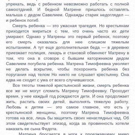
упрекать, ведь с ребенком невозможно работать с полной
самоотдачей. И бедной Матрене пришлось оставлять
малыша с дедом Савелием. Однажды старик недоглядел —
и ребенок погиб.
Смерть ребенка — это ужасная трагедия. Но крестьянам
приходится мириться с тем, что очень часто их дети
умирают. Однако у Матрены это первый ребенок, поэтому
его смерть оказалась для нее слишком тяжелым
испытанием. А тут еще дополнительная беда — в деревню
приезжает полиция, лекарь и становой обвиняют Матрену в
том, что она в сговоре с бывшим каторжником дедом
Савелием погубила ребенка. Матрена Тимофеевна умоляет
не делать вскрытие, чтобы похоронить ребенка без
поругания над телом Но никто не слушает крестьянку. Она
едва не сходит с ума от всего случившегося.
Все тяготы тяжелой крестьянской жизни, смерть ребенка
все же не могут сломить Матрену Тимофеевну. Проходит
время, у нее каждый год рождаются дети. И она продолжает
жить, растить своих детей, выполнять тяжелую работу.
Любовь к детям — это самое главное, что есть у
крестьянской женщины, поэтому Матрена Тимофеевна
готова на все, лишь бы защитить своих ненаглядных чад. Об
этом свидетельствует эпизод, когда за провинность хотели
наказать ее сына Федота.
Матрена бросается в ноги к проезжавшему мимо