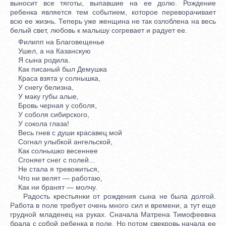
выносит все тяготы, выпавшие на ее долю. Рождение
ребенка является тем событием, которое переворачивает
всю ее жизнь. Теперь уже женщина не так озлоблена на весь
белый свет, любовь к малышу согревает и радует ее.
Филипп на Благовещенье
Ушел, а на Казанскую
Я сына родила.
Как писаный был Демушка
Краса взята у солнышка,
У снегу белизна,
У маку губы алые,
Бровь черная у соболя,
У соболя сибирского,
У сокола глаза!
Весь гнев с души красавец мой
Согнал улыбкой ангельской,
Как солнышко весеннее
Сгоняет снег с полей...
Не стала я тревожиться,
Что ни велят — работаю,
Как ни бранят — молчу.
Радость крестьянки от рождения сына не была долгой.
Работа в поле требует очень много сил и времени, а тут еще
грудной младенец на руках. Сначала Матрена Тимофеевна
брала с собой ребенка в поле. Но потом свекровь начала ее