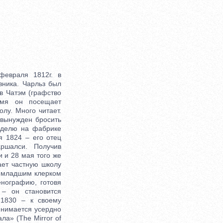
т образ собственника, в душе которого стремление к процветанию фирмы вытесняет все человеческие чувства. 1847-1848 – Диккенс принимает участие как режиссёр и актёр в благотворительных любительских спектаклях – «Всяк в своем нраве» Б.Джонсона и «Виндзорские насмешницы» У.Шекспира. 1848 – повесть «Одержимый» (The Haunted Man). 1849-1950 – публикуется роман «Дэвид Копперфилд» (David Copperfield), который с самого начала имеет огромный успех. Самый популярный из всех диккенсовских романов, любимое детище самого автора, «Дэвид Копперфилд» более других связан с биографией писателя. Сквозная тема романа – «непокорное сердце» юного Дэвида, причина всех его ошибок, включая самую серьезную – несчастливый первый брак. 1850 – Диккенс начинает издавать еженедельник ценою в два пенса – «Домашнее чтение». В нём содержалось легкое чтение, различные сведения и сообщения, стихи и рассказы, статьи о социальных, политических и экономических реформах, публиковавшиеся без подписей. В числе авторов Элизабет Гаскелл, Гарриет Мартино, Дж.Мередит, У.Коллинз, Ч.Левер, Ч.Рид и Э.Булвер-Литтон. «Домашнее чтение» сразу же становится популярным, его продажа достигала, несмотря на эпизодические спады, сорока тысяч экземпляров в неделю. В конце 1850г. Диккенс совместно с Булвер-Литтоном основывает «Гильдию литературы и искусства для помощи нуждающимся литераторам». В качестве пожертвования Литтон пишет комедию «Мы не так плохи, как кажемся», премьера которой в исполнении Диккенса с любительской труппой состоится в лондонском особняке герцога Девонширского в присутствии королевы Виктории. В течение следующего года спектакли проходят по всей Англии и Шотландии. 1852-1853 – публикуется роман «Холодный дом» (Bleak House). Действие романа вращается вокруг многолетнего судебного процесса, захватившего несколько поколений истцов и ответчиков и с течением времени утратившего всякое реальное значение. Здесь Диккенс достигает вершин как сатирик и социальный критик. Хотя он не утрачивает чувства юмора, его суждения становятся более горькими, а видение мира безрадостным. 1854 – в «Домашнем чтении» для поднятия упавшего тиража публикуется выпусками роман «Тяжелые времена» (Hard Times). Роман не был высоко оценен ни критиками, ни широким кругом читателей. Яростное обличение индустриализма, небольшое число милых и достоверных героев, гротескность сатиры романа выводили из равновесия не только консерваторов и вполне удовлетворённых жизнью людей, но и тех, кто хотел, чтобы книга заставляла лишь плакать и смеяться, а не мыслить. 1855-1857 – публикуется роман «Крошка Доррит» (L