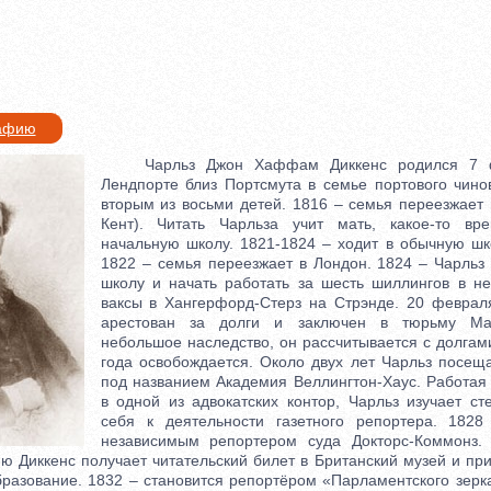
рафию
Чарльз Джон Хаффам Диккенс родился 7 февраля 1812г. в Лендпорте близ Портсмута в семье портового чиновника. Чарльз был вторым из восьми детей. 1816 – семья переезжает в Чатэм (графство Кент). Читать Чарльза учит мать, какое-то время он посещает начальную школу. 1821-1824 – ходит в обычную школу. Много читает. 1822 – семья переезжает в Лондон. 1824 – Чарльз вынужден бросить школу и начать работать за шесть шиллингов в неделю на фабрике ваксы в Хангерфорд-Стерз на Стрэнде. 20 февраля 1824 – его отец арестован за долги и заключен в тюрьму Маршалси. Получив небольшое наследство, он рассчитывается с долгами и 28 мая того же года освобождается. Около двух лет Чарльз посещает частную школу под названием Академия Веллингтон-Хаус. Работая младшим клерком в одной из адвокатских контор, Чарльз изучает стенографию, готовя себя к деятельности газетного репортера. 1828 – он становится независимым репортером суда Докторс-Коммонз. 1830 – к своему восемнадцатилетию Диккенс получает читательский билет в Британский музей и принимается усердно пополнять своё образование. 1832 – становится репортёром «Парламентского зеркала» (The Mirror of Parliament) и «Тру сан» (The True Sun). В «Мансли мэгэзин» (The Monthly Magazine) появляется беллетристический очерк о жизни и характерных типах Лондона. Четыре следующих выходят в течение января-августа 1833г., причём последний подписан псевдонимом Боз, прозвищем младшего брата Диккенса, Мозеса. 1833 – Диккенс становится постоянным репортёром «Морнинг кроникл» (The Morning Chronicle), газеты, публиковавшей репортажи о значительных событиях во всей Англии. 1835 – Дж.Хогарт, издатель «Ивнинг кроникл» (The Evening Chronicle), просит Диккенса написать ряд очерков о городской жизни. Литературные связи Хогарта – его тесть Дж.Томсон был другом Р.Бёрнса, а сам он – другом В.Скотта и его советчиком в юридических вопросах – производят глубокое впечатление на начинающего писателя. В этом же году Диккенс обручается с дочерью Хогарта Кэтрин и вскоре женится на ней. 7 февраля 1836 – к двадцати четырехлетию Диккенса все его очерки, в т.ч. несколько не публиковавшихся ранее произведений, выходят отдельным изданием под названием «Очерки Боза» (Sketches by Boz). В них затронуты почти все дальнейшие диккенсовские мотивы: улицы Лондона, суды и адвокаты, тюрьмы, Рождество, парламент, политики, снобы, сочувствие бедным и угнетённым. За этой публикацией следует предложение издателей Чапмана и Холла написать повесть в двадцати выпусках к комическим гравюрам известного карикатуриста Р.Сеймура. Диккенс возражает, говоря, что «Записки Нимрода», темой которых служат приключения незадачливых лондонских спортсменов, уже всем надоели; вместо них он предлагает написать о клубе чудаков и настаивает на том, что не он будет комментировать иллюстрации Сеймура, а тот сделает гравюры к его текстам. Издатели соглашаются, и 2 апреля 1836г. выходит первый выпуск «Пиквикского клуба». Вначале отклики прохладны да и продажа не сулит больших надежд. Ещё до появления второго выпуска покончил жизнь самоубийством Сеймур, и вся затея оказывается под угрозой. Диккенс сам находит молодого художника Х.Н.Брауна, который стал известен под псевдонимом Физ. Число читателей постепенно растёт; к концу издания «Посмертных записок Пиквикского клуба» (выходившего с марта 1836 по ноябрь 1837) каждый выпуск расходится в количестве сорока тысяч экземпляров. «Посмертные записки Пиквикского клуба» (The Posthumous Papers of the Pickwick Club) представляют собою запутанную комическую эпопею. В её центре – ставшая всемирно известной фигура благодушного чудака м-ра Пиквика, комического мыслителя и неудачного, но трогательного благодетеля человечества, а вокруг него группируются в качестве членов организованного им «клуба»: влюбчивый толстяк Тампен, горе-спортсмен Уинкль, несостоятельный поэт Снодграсс; к ним присоединяется в качестве слуги м-ра Пиквика Сэм Уэллер, шутник и балагур, простонародный философ и шут. Свободно сменяющие друг друга эпизоды позволяют Диккенсу представить ряд сцен из жизни Англии и использовать все разновидности юмора – от грубого фарса до высокой комедии, обильно приправленной сатирой. 1837 – Диккенс отказывается от работы в «Кроникл» и принимает предложение Р.Бентли возглавить новый ежемесячник – «Альманах Бентли», первый номер которого выходит в январе. В февральском номере появляются первые главы «Оливера Твиста» (Oliver Twist; завершен в марте 1839), начатого писателем, когда «Пиквик» был написан лишь наполовину. В романе показана история взросление сироты и его путь от работного дома через преступные трущобы Лондона к счастливой развязке. С ростом благосостояния и литературной известности укрепляется и положение Диккенса в обществе. В 1837 он принят взбирается члены клуба «Гаррик», в июне 1838 избран членом знаменитого клуба «Атенеум». 1838-1839 – еще не закончив «Оливера», Диккенс принимается за роман «Жизнь и приключения Николаса Никльби» (Life and Adventures of Nicholas Nickleby), очередной серии в двадцати выпусках для Чапмана и Холла. В этот период он пишет также либретто комической оперы, два фарса и издаёт книгу о жизни знаменитого клоуна Гримальди. 1839 – из-за возникающих время от времени трений с Бентли Диккенс отказывается от работы в «Альманахе». 1840 – при содействии Чапмана и Холла Диккенс начинает издавать трёхпенсовый еженедельник «Часы Мистера Хамфри». 1840-1841 – в еженедельнике «Часы Мистера Хамфри» печатается роман «Лавка древностей» (The Old Curiosity Shop). 1841 – в «Часах Мистера Хамфри» публикуется исторический роман «Бэрнаби Рэдж». Затем, измученный обилием работы, Диккенс прекращает выпуск еженедельника. 1842 – супруги Диккенс отправляются в Бостон, где их встречает многолюдная восторженная встреча. Писатель путешествует по Новой Англии, посещает Нью-Йорк, Филадельфию, Вашингтон и дальше – вплоть до Сент-Луиса. Но путешествие омрачено растущим негодованием Диккенса по поводу американского литературного пиратства и невозможности бороться с ним и – на Юге – открыто враждебной реакцией на его неприятие рабства. «Американские заметки» (American Notes), появившиеся в ноябре 1842г., в Англии встречают дружелюбно, но за океаном они вызывают яростное раздражение. 1843 – первая из диккенсовских рождественских повестей «Рождественская песнь в прозе» (A Christmas Carol in Prose), герой которой фантастически превращается из бездушного скряги в добрейшего «рождественского» дедушку. 1843-1844 – роман «Мартин Чезлвит» (Martin Chazzlewit), содержащий ещё более острую сатиру. 1844 – повесть «Колокола» (The Chimes), также представляющая собой род социального нравоучения. Главная мысль повести заключается в необходимости великодушия и любви. В июле 1844г. вместе с детьми, женой Кэтрин и её сестрой Джорджиной Хогарт, которая теперь живёт с ними, Диккенс отправляется в Геную. 1845 – выходит повесть «Сверчок на печи» (The Cricket on the Hearth), в которой главный интерес Диккенса сосредотачивается на чисто нравственной, семейно-сентиментальной проблематике. Вернувшись в Лондон, он погружается в заботы по основанию и изданию либеральной газеты «Дейли ньюс» (The Daily News). Издательские конфликты с её владельцами вскоре заставляют Диккенса отказаться от этой работы. 1846 – выходит повесть «Битва жизни» (The Battle of Life) и вторая книга путевых заметок «Картинки из Италии». 1846-1848 – сменив издателей на Бредбери и Эванса, Диккенс выпускает роман «Домби и сын» (Dombey and Son), в центре которого стои