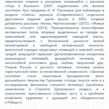
лирических очерков и рассказов, начавшийся с рассказа
«Хорь и Калиныч» (1847; подзаголовок «Из записок
охотника» был придуман И. И. Панаевым для публикации в
разделе «Смесь» журнала «Современник»); отдельное
двухтомное издание цикла вышло в 1852, позднее
добавлены рассказы «Конец Чертопханова» (1872), «Живые
мощи», «Стучит» (1874). Принципиальное многообразие
человеческих типов, впервые выделенных из прежде не
замечаемой или идеализируемой народной массы,
свидетельствовало о бесконечной ценности всякой
неповторимой и свободной человеческой личности;
крепостной порядок представал зловещей и мертвой силой,
чуждой природной гармонии (детализированная конкретика
разнородных пейзажей), враждебной человеку, но
неспособной уничтожить душу, любовь, творческий дар.
Открыв Россию и русского человека, положив начало
«крестьянской теме» в отечественной словесности, «Записки
охотника» стали смысловым фундаментом всего
дальнейшего творчества Тургенева: отсюда тянутся нити и к
исследованию феномена «лишнего человека» (проблема,
намеченная в «Гамлете Щигровского уезда»), и к
осмыслению таинственного («Бежин луг»), и к проблеме
конфликта художника с душащей его обыденностью
(«Певцы»).