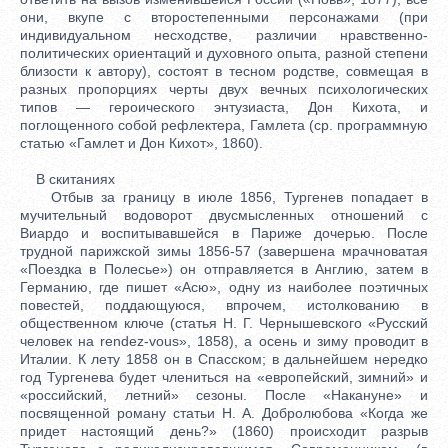
они, вкупе с второстепенными персонажами (при
индивидуальном несходстве, различии нравственно-
политических ориентаций и духовного опыта, разной степени
близости к автору), состоят в тесном родстве, совмещая в
разных пропорциях черты двух вечных психологических
типов — героического энтузиаста, Дон Кихота, и
поглощенного собой рефлектера, Гамлета (ср. программную
статью «Гамлет и Дон Кихот», 1860).
В скитаниях
Отбыв за границу в июле 1856, Тургенев попадает в
мучительный водоворот двусмысленных отношений с
Виардо и воспитывавшейся в Париже дочерью. После
трудной парижской зимы 1856-57 (завершена мрачноватая
«Поездка в Полесье») он отправляется в Англию, затем в
Германию, где пишет «Асю», одну из наиболее поэтичных
повестей, поддающуюся, впрочем, истолкованию в
общественном ключе (статья Н. Г. Чернышевского «Русский
человек на rendez-vous», 1858), а осень и зиму проводит в
Италии. К лету 1858 он в Спасском; в дальнейшем нередко
год Тургенева будет члениться на «европейский, зимний» и
«российский, летний» сезоны. После «Накануне» и
посвященной роману статьи Н. А. Добролюбова «Когда же
придет настоящий день?» (1860) происходит разрыв