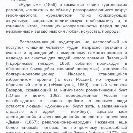
«Рудиным» (1856) открывается серия тургеневских
романов, компактных по объему, разворачивающихся вокруг
героя-идеолога, журналистски точно фиксирующих
актуальную социально-политическую проблематику и, в
конечном итоге, ставящих «современность» перед лицом
неизменных и загадочных сил любви, искусства, природы.
Воспламеняющий аудиторию, но неспособный на
поступок «лишний человек» Рудин; напрасно грезящий о
счастье и приходящий к смиренному самоотвержению и
надежде на счастье для людей нового времени Лаврецкий
(«Дворянское гнездо», 1859; события происходят в
обстановке близящейся «великой реформы»); «железный»
болгарин-революционер Инсаров, становящийся
избранником героини (то есть России), но «чужой» и
обреченный смерти («Накануне», 1860); «новый человек»
Базаров, скрывающий за нигилизмом романтический бунт
(«Отцы и дети», 1862; пореформенная Россия не
освобождается от вечных проблем, а «новые» люди
остаются людьми: «дюжинные» будут жить, а захваченные
страстью или идеей — погибнут); зажатые меж
«реакционной» и «революционной» пошлостью персонажи
«Дыма» (1867); революционер-народник Нежданов, еще
более «новый» человек, но по-прежнему неспособный
ответить на вызов изменившейся России («Новь», 1877); все