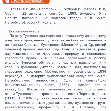
Скачать биографию
ТУРГЕНЕВ Иван Сергеевич [28 октября (9 ноября) 1818,
Орел — 22 августа (3 сентября) 1883, Буживаль, близ
Парижа; похоронен на Волковом кладбище в Санкт-
Петербурге], русский писатель.
Воспитание чувств
По отцу Тургенев принадлежал к старинному дворянскому
роду, мать, урожденная Лутовинова, — богатая помещица; в
ее имении Спасское-Лутовиново (Мценский уезд Орловской
губернии) прошли детские годы будущего писателя, рано
научившегося тонко чувствовать природу и ненавидеть
крепостное право. В 1827 семья переезжает в Москву;
вначале Тургенев обучается в частных пансионах и у
хороших домашних учителей, затем, в 1833, поступает на
словесное отделение Московского университета, в 1834
переходит на историко-филологический факультет Санкт-
Петербургского университета. Одно из сильнейших
впечатлений ранней юности (1833) — влюбленность в
княжну Е. Л. Шаховскую, переживавшую в эту пору роман с
отцом Тургенева, — отразилось в повести «Первая любовь»
(1860). В 1836 Тургенев показывает свои стихотворные
опыты в романтическом духе литератору пушкинского круга,
университетскому профессору П. А. Плетневу; тот