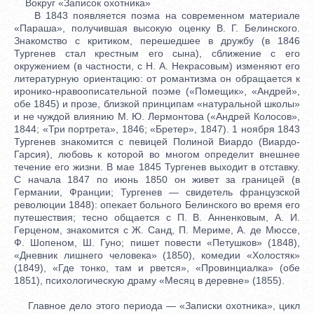
Вокруг «Записок охотника»
В 1843 появляется поэма на современном материале
«Параша», получившая высокую оценку В. Г. Белинского.
Знакомство с критиком, перешедшее в дружбу (в 1846
Тургенев стал крестным его сына), сближение с его
окружением (в частности, с Н. А. Некрасовым) изменяют его
литературную ориентацию: от романтизма он обращается к
иронико-нравоописательной поэме («Помещик», «Андрей»,
обе 1845) и прозе, близкой принципам «натуральной школы»
и не чуждой влиянию М. Ю. Лермонтова («Андрей Колосов»,
1844; «Три портрета», 1846; «Бретер», 1847). 1 ноября 1843
Тургенев знакомится с певицей Полиной Виардо (Виардо-
Гарсия), любовь к которой во многом определит внешнее
течение его жизни. В мае 1845 Тургенев выходит в отставку.
С начала 1847 по июнь 1850 он живет за границей (в
Германии, Франции; Тургенев — свидетель французской
революции 1848): опекает больного Белинского во время его
путешествия; тесно общается с П. В. Анненковым, А. И.
Герценом, знакомится с Ж. Санд, П. Мериме, А. де Мюссе,
Ф. Шопеном, Ш. Гуно; пишет повести «Петушков» (1848),
«Дневник лишнего человека» (1850), комедии «Холостяк»
(1849), «Где тонко, там и рвется», «Провинциалка» (обе
1851), психологическую драму «Месяц в деревне» (1855).
Главное дело этого периода — «Записки охотника», цикл