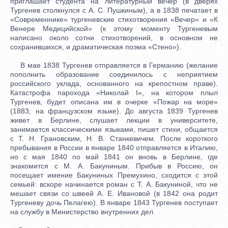
приглашает студента на литературный вечер (в дверях
Тургенев столкнулся с А. С. Пушкиным), а в 1838 печатает в
«Современнике» тургеневские стихотворения «Вечер» и «К
Венере Медицийской» (к этому моменту Тургеневым
написано около сотни стихотворений, в основном не
сохранившихся, и драматическая поэма «Стено»).
В мае 1838 Тургенев отправляется в Германию (желание
пополнить образование соединилось с неприятием
российского уклада, основанного на крепостном праве).
Катастрофа парохода «Николай I», на котором плыл
Тургенев, будет описана им в очерке «Пожар на море»
(1883; на французском языке). До августа 1839 Тургенев
живет в Берлине, слушает лекции в университете,
занимается классическими языками, пишет стихи, общается
с Т. Н. Грановским, Н. В. Станкевичем. После короткого
пребывания в России в январе 1840 отправляется в Италию,
но с мая 1840 по май 1841 он вновь в Берлине, где
знакомится с М. А. Бакуниным. Прибыв в Россию, он
посещает имение Бакуниных Премухино, сходится с этой
семьей: вскоре начинается роман с Т. А. Бакуниной, что не
мешает связи со швеей А. Е. Ивановой (в 1842 она родит
Тургеневу дочь Пелагею). В январе 1843 Тургенев поступает
на службу в Министерство внутренних дел.