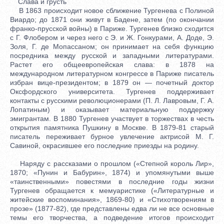
Слава и грусть
В 1863 происходит новое сближение Тургенева с Полиной
Виардо; до 1871 они живут в Бадене, затем (по окончании
франко-прусской войны) в Париже. Тургенев близко сходится
с Г. Флобером и через него с Э. и Ж. Гонкурами, А. Доде, Э.
Золя, Г. де Мопассаном; он принимает на себя функцию
посредника между русской и западными литературами.
Растет его общеевропейская слава: в 1878 на
международном литературном конгрессе в Париже писатель
избран вице-президентом; в 1879 он — почетный доктор
Оксфордского университета. Тургенев поддерживает
контакты с русскими революционерами (П. Л. Лавровым, Г. А.
Лопатиным) и оказывает материальную поддержку
эмигрантам. В 1880 Тургенев участвует в торжествах в честь
открытия памятника Пушкину в Москве. В 1879-81 старый
писатель переживает бурное увлечение актрисой М. Г.
Савиной, окрасившее его последние приезды на родину.
Наряду с рассказами о прошлом («Степной король Лир»,
1870; «Пунин и Бабурин», 1874) и упомянутыми выше
«таинственными» повестями в последние годы жизни
Тургенев обращается к мемуаристике («Литературные и
житейские воспоминания», 1869-80) и «Стихотворениям в
прозе» (1877-82), где представлены едва ли не все основные
темы его творчества, а подведение итогов происходит