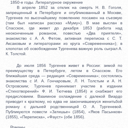
1850-е годы. Литературное окружение
В апреле 1852 за отклик на смерть Н. В. Гоголя,
запрещенный в Петербурге и опубликованный в Москве,
Тургенев по высочайшему повелению посажен на съезжую
(там был написан рассказ «Муму»). В мае выслан в
Спасское, где живет до декабря 1853 (работа над
неоконченным романом, повестью «Два приятеля»,
знакомство с А. А. Фетом, активная переписка с С. Т.
Аксаковым и литераторами из круга «Современника»); в
хлопотах об освобождении Тургенева важную роль сыграл А.
К. Толстой.
До июля 1856 Тургенев живет в России: зимой по
преимуществу в Петербурге, летом в Спасском. Его
ближайшая среда — редакция «Современника»; состоялись
знакомства с И. А. Гончаровым, Л. Н. Толстым и А. Н.
Островским; Тургенев принимает участие в издании
«Стихотворений» Ф. И. Тютчева (1854) и снабжает его
предисловием. Взаимное охлаждение с далекой Виардо
приводит к краткому, но едва не закончившемуся женитьбой
роману с дальней родственницей О. А. Тургеневой.
Публикуются повести «Затишье» (1854), «Яков Пасынков»
(1855), «Переписка», «Фауст» (обе 1856).
Романы