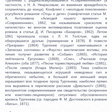
Тургенева с радикализировавшимся «Современником» (в
частности, с Н. А. Некрасовым; их взаимная враждебность
сохранялась до конца). Конфликт с «молодым поколением»
усугубился романом «Отцы и дети» (памфлетная статья М.
А. Антоновича «Асмодей нашего времени» в
«Современнике», 1862; так называемым «расколом в
нигилистах» во многом мотивирована позитивная оценка
романа в статье Д. И. Писарева «Базаров», 1862). Летом
1861 произошла ссора с Л. Н. Толстым, едва не
обернувшаяся дуэлью (примирение в 1878). В повести
«Призраки» (1864) Тургенев сгущает намечавшиеся в
«Записках охотника» и «Фаусте» мистические мотивы; эта
линия получит развитие в «Собаке» (1865), «Истории
лейтенанта Ергунова» (1868), «Сне», «Рассказе отца
Алексея» (оба 1877), «Песни торжествующей любви» (1881),
«После смерти (Клара Милич)» (1883). Тема слабости
человека, оказывающегося игрушкой неведомых сил и
обреченного небытию, в большей или меньшей мере
окрашивает всю позднюю прозу Тургенева; наиболее прямо
она выражена в лирическом рассказе «Довольно!» (1865),
воспринятом современниками как свидетельство (искреннее
или кокетливо-лицемерное) ситуативно обусловленного
кризиса Тургенева (ср. пародию Ф. М. Достоевского в романе
«Бесы», 1871).