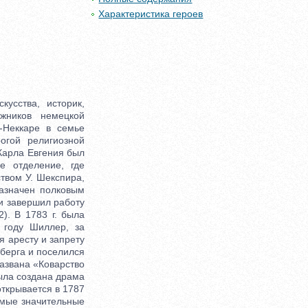
Характеристика героев
усства, историк,
жников немецкой
-Неккаре в семье
огой религиозной
 Карла Евгения был
е отделение, где
ством У. Шекспира,
назначен полковым
 и завершил работу
). В 1783 г. была
 году Шиллер, за
я аресту и запрету
мберга и поселился
названа «Коварство
была создана драма
открывается в 1787
амые значительные