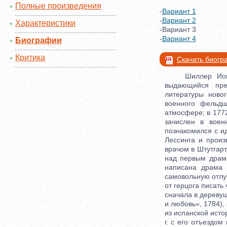
Полные произведения
-
Вариант 1
-
Вариант 2
Характеристики
-Вариант 3
-
Вариант 4
Биографии
Критика
Скачать биог
Шиллер Иоганн К
выдающийся пре
литературы ново
военного фельдш
атмосфере; в 1772
зачислен в воен
познакомился с ид
Лессинга и произ
врачом в Штутгарт
над первым драма
написана драма 
самовольную отлуч
от герцога писать
сначала в деревуш
и любовь», 1784),
из испанской исто
г. с его отъездо