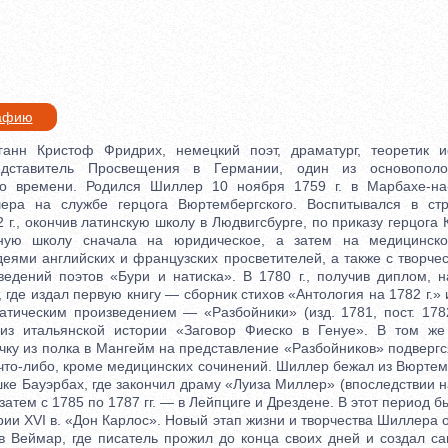
рафию
ристоф Фридрих, немецкий поэт, драматург, теоретик иск
дставитель Просвещения в Германии, один из основополо
го времени. Родился Шиллер 10 ноября 1759 г. в Марбахе-на
ера на службе герцога Вюртембергского. Воспитывался в стр
 г., окончив латинскую школу в Людвигсбурге, по приказу герцога
ную школу сначала на юридическое, а затем на медицинско
еями английских и французских просветителей, а также с творче
ведений поэтов «Бури и натиска». В 1780 г., получив диплом, 
, где издал первую книгу — сборник стихов «Антология на 1782 г.»
тическим произведением — «Разбойники» (изд. 1781, пост. 1782
из итальянской истории «Заговор Фиеско в Генуе». В том же
ку из полка в Мангейм на представление «Разбойников» подвергс
 что-либо, кроме медицинских сочинений. Шиллер бежал из Вюрте
ке Бауэрбах, где закончил драму «Луиза Миллер» (впоследствии 
 затем с 1785 по 1787 гг. — в Лейпциге и Дрездене. В этот период 
рии XVI в. «Дон Карлос». Новый этап жизни и творчества Шиллера 
м в Веймар, где писатель прожил до конца своих дней и создал с