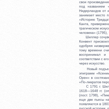
свои произведени
под названием «
Нидерландов от и
занимает место п
«Историю Тридца
Канта, привержен
трагическом искус
человека» (1795),
Шиллер сочувстве
Конвент присвоил
одобряя низверже
тому времени сч
воспринимал и 
соответствии с ег
через искусство.
Новый подъем тв
эпиграмм «Ксении
Орен» в состязан
«По-ликратов перс
С 1791 г. Шилле
1618—1648 гг. (о
(пост. 1798), «Пи
еще две пьесы н
появляются в 1803
русской истории, 