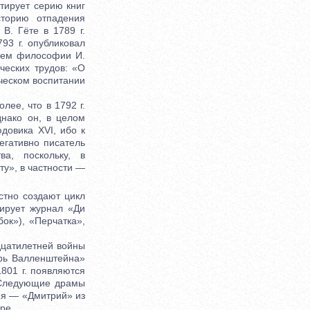
тирует серию книг
сторию отпадения
В. Гёте в 1789 г.
93 г. опубликовал
ием философии И.
ческих трудов: «О
ическом воспитании
ее, что в 1792 г.
днако он, в целом
довика XVI, ибо к
гативно писатель
а, поскольку, в
ту», в частности —
тно создают цикл
тирует журнал «Ди
ок»), «Перчатка»,
цатилетней войны
ерь Валленштейна»
1801 г. появляются
 Следующие драмы
няя — «Дмитрий» из
ре.