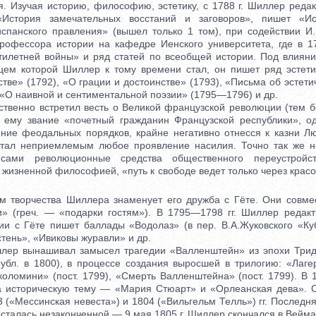
я. Изучая историю, философию, эстетику, с 1788 г. Шиллер редак
История замечательных восстаний и заговоров», пишет «И
спанского правления» (вышел только 1 том), при содействии И. 
рофессора истории на кафедре Иенского университета, где в 17
тилетней войны» и ряд статей по всеобщей истории. Под влиян
цем которой Шиллер к тому времени стал, он пишет ряд эстети
стве» (1792), «О грации и достоинстве» (1793), «Письма об эстет
 «О наивной и сентиментальной поэзии» (1795—1796) и др.
нно встретил весть о Великой французской революции (тем бол
 ему звание «почетный гражданин Французской республики», о
ние феодальных порядков, крайне негативно отнесся к казни Лю
итал неприемлемым любое проявление насилия. Точно так же не
сами революционные средства общественного переустройств
о жизненной философией, «путь к свободе ведет только через красо
орчества Шиллера знаменует его дружба с Гёте. Они совмес
» (греч. — «подарки гостям»). В 1795—1798 гг. Шиллер редак
ии с Гёте пишет баллады «Водолаз» (в пер. В.А.Жуковского «Куб
тень», «Ивиковы журавли» и др.
р вынашивал замысел трагедии «Валленштейн» из эпохи Трид
публ. в 1800), в процессе создания выросшей в трилогию: «Лаг
кколомини» (пост. 1799), «Смерть Валленштейна» (пост. 1799). В 
а историческую тему — «Мария Стюарт» и «Орлеанская дева».
 («Мессинская невеста») и 1804 («Вильгельм Телль») гг. Послед
осталась незаконченной — 9 мая 1805 г. Шиллер скончался в Вейма