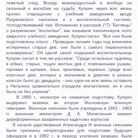
тяжелый след. Всегда жизнерадостный и вообще не
склонный к жалобам на судьбу, Куприн через всю жизнь
пронес отвращение к учебным заведениям вроде
Разумовского пансиона и к воспитательной системе,
господствовавшей там. Вспоминая в рассказе (*7) "Беглецы"
о разумовских "воспитках", как называли пансионеров этого
закрытого учебного заведения, Куприн писал: "Все они были
подготовлены плохо... Проведши лучшие годы под влиянием
истеричных старых дев, они были с самого первоначала
исковерканы". Об одной своей тогдашней воспитательнице
Куприн писал в том же рассказе: "Среди остальных чудовищ
в юбках, старых, тощих желтых дев с повязанными ушами,
горлами и щеками, злых, крикливых, нервных, среди всех
классных дам, которых у мальчиков и девочек в разных
классах было до двадцати, - она одна на всю жизнь оставила
у Нельгина сравнительно отрадное впечатление, но и она
была не без упреков".
В 1880 г., несмотря на неважную подготовку, Куприн
выдержал экзамен во вторую Московскую военную
гимназию. Военные гимназии были учреждены в 1862 - 1863
гг. военным министром Д. А. Милютиным взамен
дореформенных казарменных кадетских корпусов.
В начале царствования Александра III военные гимназии были признаны непригодными для подготовки будущих офицеров и в 1882 г., в период усиления реакции, были ликвидированы; на смену им были вновь созданы кадетские корпуса. Вторая Московская военная гимназия в годы обучения в ней Куприна превратилась во Второй московский кадетский корпус. Пребывание в кадетском корпусе оказало сильное влияние на характер Куприна. Из "нежного", "впечатлительного", "на других мальчиков не похожего" (IV, 24) он превратился в одного из членов "бесшабашной мальчишеской республики", которая "закаляла их в физическом отношении и калечила в нравственном" (IV, 103). В повести "На переломе (Кадеты)" Куприн с суровой честностью и подкупающей искренностью изобразил эту "военную бурсу", мало чем уступавшую настоящей бурсе Помяловского. С особенной теплотой вспоминал Куприн в "Кадетах" преподавателя литературы: "Пил и другой учитель - русского языка - Михаил Иванович Труханов, - писал Куприн, - и пил, должно быть, преимущественно пиво, потому что при небольшом росте и узком сложении отличался чрезмерным животом. У него была рыжая борода, синие очки и сиплый голос. Однако с этим сиплым голосом он замечательно ху-(*8)дожественно читал вслух Гоголя, Тургенева, Лермонтова и Пушкина. Самые отчаянные лентяи, заведомые лоботрясы слушали его чтение, как зачарованные, боясь пошевельнуться, боясь пропустить хоть одно слово, какой удивительной красоты, какой глубины чувства достигал он своим простуженным, пропитым голосом. Ему одному обязан был впоследствии Буланин любовью к русской литературе" (IV, 107). В лице Труханова Куприн вывел преподавателя Цуханова. В мрачной атмосфере военной гимназии и кадетского корпуса зародилась у Куприна, благодаря талантливому преподавателю, любовь к родной литературе. Это и понятно: уроки и чтения Цуханова переносили его маленьких слушателей из удушливой обстановки корпуса в светлый мир русской литературы, обаяние которой в подобных условиях становилось еще глубже, еще сильнее, еще неотразимее. Впрочем, еще до встречи с Цухановым у юного Куприна были сильные литературные впечатления, несомненно оставившие след в его восприимчивой душе. В раннем детстве бабушка рассказывала ему историю Жанны д'Арк, очевидно считая, что полулегендарные повествования об исторической героине являются более подходящей духовной пищей для ребенка, чем сказки. Но и мир сказок не остался чужд маленькому Куприну: в шестилетнем возрасте он с упоением поглощал книги сказок. Может быть, эти детские и отроческие литературные впечатления и образовали первый пласт его мужественной, жизнерадостной и склонной к романтическому героизму художественной манеры. И в пансионе, и в кадетском корпусе, и, наконец, в юнкерском училище, куда он поступил в сентябре 1888 г.,5 будущий писатель отличался "горячим" характером, часто и резко протестовал против школьных непорядков и правил, нередко подвергался взысканиям и наказаниям. "Бунтарство стало характерной его чер-(*9)той", - писал об этом периоде жизни Куприна один из его биографов. Ко времени пребывания Куприна в кадетском корпусе относятся его стихотворные опыты. До нас дошли стихотворения Куприна, датированные 1883-1887 гг. Среди них, наряду с ученическими перепевами и подражаниями Полежаеву, Надсону и Минскому, встречаются более самостоятельные произведения, представляющие отклики юного поэта на современные политические события. Эти стихотворения свидетельствуют о том, что в кадетском корпусе, несмотря на строгий режим, Куприн имел в какой-то мере возможность следить за общественно-политической жизнью родины и что у него уже складывались в это время демократические взгляды. Такова, например, сатирическая "Ода Каткову" (1886), в которой 16-летний Куприн, еще плохо справляясь со стихотворным размером, писал: Открыл нам глаза он: Мужики мол де звери, Всюду должны быть закрыты им двери, Их мол де "тысячи рыл!"... Не менее сатирический характер имеет стихотворение "Недоразумение", написанное по поводу одного из путешествий Александра III. Стихотворение "Сны", датированное 14 апреля 1887г., было создано под явным впечатлением циркулировавших в обществе сведений о заседаниях особого присутствия Сената, разбиравшего дело А. И. Ульянова и товарищей, обвинявшихся в покушении на Александра III. 15 апреля суд вынес постановление о казни А. И. Ульянова и четырех его соучастников. Слухи о возможности казни А. И. Ульянова проникли, как видно, и в кадетский корпус. В стихотворениях этих лет Куприн следует за демократическими поэтами- восьмидесятниками, у которых, наряду с мотивами уныния и тоски, встречались и попытки изобразить борцов-революционеров. Таковы, с одной стороны, стихотворения Куприна "Слезы бесплодные, думы тяжелые", "Песнь скорби", с другой - "Боец" (1885), с характерным для поэтов этого десятилетия образом умирающего революционера, борца за "правду (*10) святую", за "родину дорогую", передающего "братьям" знамя, которое он "высоко держал".6 Слабые и мало самостоятельные стихотворения Куприна 1883-1887 гг. все же имеют значение как документы, характеризующие формирование его общественно-политических взглядов и литературных интересов. В 1889 г. Куприн познакомился с довольно известным тогда поэтом, Лиодором Ивановичем Пальминым, автором стихотворения "Requiem" ("Не плачьте над трупами павших борцов"); через посредство Пальмина Куприну удалось напечатать одно свое произведение - "сюиту" "Последний дебют" в журнале "Русский сатирический листок", издававшемся в Москве Н. Н. Соедовым. Рассказ был напечатан в № 48 и подписан сокращенно: "А. К-рин".7 В этом очень слабом произведении рассказывается, как обольщенная режиссером трагическая актриса принимает на сцене яд и гибнет. Некоторые исследователи предполагают, что в рассказе Куприна отразилась история Е. П. Кадминой, прототипа героини "Клары Милич" Тургенева, но эта гипотеза не подтверждена никакими доказательствами. Литературное выступление навлекло на молодого автора неприятности, он подвергся дисциплинарному взысканию: был посажен в карцер. Об этом эпизоде вспомнил Куприн в рассказе "Первенец" (1897), хотя там название журнала и произведения и время события несколько изменены, а имя поэта, оказавшего ему литературную протекцию, очень зашифровано: он назван Иван Лиодорыч Венков. В повести "Юнкера" этот эпизод изложен подробнее, и имя поэта приведено в более прозрачной форме - Диодор Иванович Миртов. Рассказ, которым Куприн начал свой литературный путь в печати, был не первым его опытом в прозаическом жанре; по крайней мере, герой его повести "Поединок", Ромашов, в котором исследователи видят много биографических черт его создателя и который также занимается литературным творчеством, сочиняет повесть "Последний роковой дебют": "Это была третья, сочиняемая (*11) Ромашовым повесть",- сообщает Куприн (II, 98). Да и в рассказе "Первенец" первый опыт писателя назван "Ранние слезы". Неприятность, вызванная печатным выступлением, лишь приостановила, но не прекратила писательскую деятельность Куприна. Пребыванием в юнкерском училище закончилось систематическое образование Куприна. Не очень большие знания вынес он из школы. Дальнейшая жизнь также не способствовала укреплению и расширению его научного кругозора. Поэтому впоследствии Куприн, чувствуя недостаточность своего образовательного багажа, нередко высказывал сожаление по этому поводу: "Никакой талант ничего не стоит без систематического образования", - писал он в своей автобиографии.8 В лекциях о русской литературе, прочитанных им в 1916 г. в Тбилиси, Куприн "говорил и о собственных произведениях, крупным недостатком которых, по его мнению, является отсутствие систематического образования у их автора".9 Обучение Куприна в военно-учебных заведениях пришлось на последние годы царствования Александра II и начало царствования Александра III, на пору "разнузданной, невероятно бессмысленной и зверской реакции".10 Армии и в особенности офицерству в планах реакционного правительства отводилась роль беспощадно жестоких подавителей революционного движения, душителей малейших признаков общественного недовольства. Вдохновителями подобной политики правительства были журналисты М. Н. Катков, издатель "Московских ведомостей", князь В. П. Мещерский, издатель газеты "Гражданин", и А. С. Суворин, редактор-издатель газеты "Новое время". Во всех этих изданиях настойчиво проводилась мысль о том, что армия является опорой трона, религии и национальных интересов, что надо воспитывать офицерские кадры в духе слепого, нерассуждающего повиновения начальству. Все эти реакционные начала прямолинейно и грубо проводились в преподавании и воспитании в кадетских корпусах и юнкерских училищах в 1880 -1890-е годы. Неудивительно поэтому, что культурный уровень русского офицерства в последние десятилетия XIX и в начале XX в. был очень невысок. Тем более существенно, что у юного Куприна в подобной обстановке появились сатирические "Ода Каткову" и "Недоразумение" и стихотворение "Сны", осуждавшее казнь революционеров. Очевидно, во время отпусков и в каникулярные месяцы Куприн вращался в среде прогрессивно настроенных людей, общение с которыми в какой-то мере противодействовало удушающей обстановке монархического юнкерского училища. К сожалению, именно эти годы жизни Куприна очень мало отразились в сохранившихся рукописных и печатных источниках. В 1890 г. Куприн окончил юнкерское училище по первому разряду и был назначен в 46-й пехотный Днепровский полк, стоявший последовательно в Каменце-Подоль-ском, Проскурове, Волочиске. В полку Куприн прослужил около четырех лет. Никаких сведений об этом периоде его жизни, кроме официального послужного списка, не сохранилось. Поэтому особый интерес приобретают те места в литературных произведениях Куприна более позднего времени, которые отмечены печатью автобиографичности. Вот как начинается, например, рассказ "Неизъяснимое" (1915): "В то время ныне небезызвестный писатель Александров был наивным, веселым и проказливым подпоручиком. .. "Подпоручик часто подвергался домашнему аресту то на двое, то на трое, то