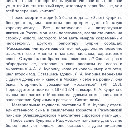
писал: "Ты мне теперь очень нужна. Не твой опыт, не твой
ум, а твой инстинктивный вкус, которому я верю больше, чем
всей теперешней критике".
После смерти матери (ей было тогда за 70 лет) Куприн в
беседе с одним газетным репортером дал ей такую
характеристику: "Все политические и литературные
движения России моя мать переживала, всегда становясь на
сторону нового, молодого. Моя мать умерла современным
человеком".3 Другому репортеру Куприн сообщал:
"Расскажешь или прочтешь ей что- нибудь, она непременно
выскажет свое мнение в метком, сильном, характерном
слове. Откуда только брала она такие слова? Сколько раз я
обкрадывал ее, вставляя в свои рассказы ее слова и
выражения".4 А. И. Куприну, когда от холеры умер его отец,
шел второй год. Оставшись вдовой, Л. А. Куприна переехала
с двумя дочерьми и сыном в Москву, к себе на родину: она
была "старинной, убежденной москвичкой" (VII, 153):
Переезд этот относится к 1873-1874 г.; вскоре Л. А. Куприна с
сыном поселяется в Московском вдовьем доме, описанном
впоследствии Куприным в рассказе "Святая ложь".
Материальные трудности заставили Л. А. Куприну отдать
единственного сына в семилетнем возрасте в Разумовский
пансион (Александровское малолетнее сиротское училище).
Пребывание Куприна в Разумовском пансионе длилось не
более трех лет; однако оно оставило в душе писателя