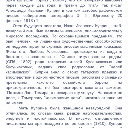
через каждые два года в третий до тла",- так писал
Александр Иванович Куприн в кратком автобиографическом
письме собирателю автографов Э. П. Юргенсону 20
февраля 1913 г.1
Отец будущего писателя, Иван Иванович Куприн, штаб-
лекарский сын, был мелким чиновником, письмоводителем у
мирового посредника. По сохранившимся преданиям, это
был человек, не лишенный художественных способностей:
он недурно играл на скрипке, рисовал масляными красками.
Жена его, Любовь Алексеевна, происходила из когда-то
богатого, значащегося в "Списке титулованным родам"
(СПб., 1892) рода татарских князей Куланчаковых или
Кулунчаковых, ведших свое родословие от "царей
касимовских". Куприн знал о своих татарских предках и
впоследствии в одном частном письме, рассказав о смешных
претензиях какого-то остзейского барона на
аристократичность, не без некоторого кокетства заметил:
"Потомок Ланг Темира, я презираю эту чепуху". На самом же
деле, к Тамерлану "касимовские цари" никакого отношения
не имели.
Мать Куприна была женщиной незаурядной. Она
отличалась, по словам сына, редкой наблюдательностью,
энергией и настойчивостью. В письме, отправленном
писателем матери незадолго до ее смерти (1910), Куприн