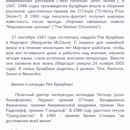
американских рассказов ("Best American Short Stories"); в
1947, 1948 годах произведения Брэдбери вошли в сборники
рассказов, удостоенных премии им. О.Генри ("O.Henry Prize
Stories"). В 1950 году писатель-фантаст получил широкую
известность после выхода сборника связанных новелл
"Марсианские хроники" ("The Martian Chronicles").
27 сентября 1947 года состоялась свадьба Рэя Брэдбери
и Маргарэт (Marguerite McClure). С первого дня семейной
жизни и в течение нескольких лет Маргарэт работала, чтобы
муж мог оставаться дома и работать над книгами, изучила
четыре языка, стала истинным знатоком литературы. Вместе
они прожили всю жизнь (Маргарэт умерла 24 ноября 2003
года). В семье Брэдбери родились 4 дочери: Tina, Ramona,
Susan и Alexandra.
Звания и награды Рея Бредбери
Почетный доктор литературы колледжа Уиттьер (штат
Калифорния). Лауреат премий О'Генри, Бенджамина
Франклина, премии Американской академии, премии Энн
Радклифф, премии "Гэндальф". В 1988 году удостоен титула
"Гранд-мастер". В 1989 - премия Брэма Стокера "за
достижения всей жизни".