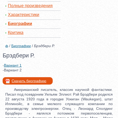
Полные произведения
Характеристики
Биографии
Критика
/
Биографии
/
Брэдбери Р.
Брэдбери Р.
-
Вариант 1
-Вариант 2
Скачать биографию
Американский писатель, классик научной фантастики.
Писал под псевдоним Уильям Эллиот. Рэй Брэдбери родился
22 августа 1920 года в городке Уокиган (Waukegan), штат
Иллинойс, в семье мелкого служащего компании по
производству электроэнергии. Отец - Леонард Сполдинг
Брэдбери - являлся потомком первопоселенцев,
приплывших в Америку из Англии в 1630 году. Мать - Мари