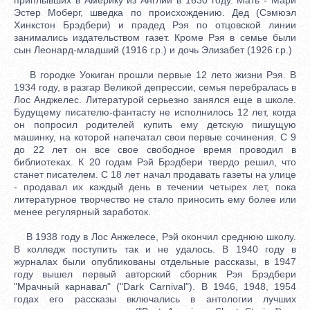
Эстер Моберг, шведка по происхождению. Дед (Сэмюэл
Хинкстон Брэдбери) и прадед Рэя по отцовской линии
занимались издательством газет. Кроме Рэя в семье были
сын Леонард-младший (1916 г.р.) и дочь Элизабет (1926 г.р.)
В городке Уокиган прошли первые 12 лето жизни Рэя. В
1934 году, в разгар Великой депрессии, семья перебралась в
Лос Анджелес. Литературой серьезно занялся еще в школе.
Будущему писателю-фантасту не исполнилось 12 лет, когда
он попросил родителей купить ему детскую пишущую
машинку, на которой напечатал свои первые сочинения. С 9
до 22 лет он все свое свободное время проводил в
библиотеках. К 20 годам Рэй Брэдбери твердо решил, что
станет писателем. С 18 лет начал продавать газеты на улице
- продавал их каждый день в течении четырех лет, пока
литературное творчество не стало приносить ему более или
менее регулярный заработок.
В 1938 году в Лос Анжелесе, Рэй окончил среднюю школу.
В колледж поступить так и не удалось. В 1940 году в
журналах были опубликованы отдельные рассказы, в 1947
году вышел первый авторский сборник Рэя Брэдбери
"Мрачный карнавал" ("Dark Carnival"). В 1946, 1948, 1954
годах его рассказы включались в антологии лучших