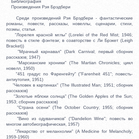
Библиография
Произведения Рэя Брэдбери
Среди произведений Рэя Брэдбери - фантастические
романы, повести, рассказы, новеллы, сценарии, стихи,
поэмы, статьи.
"Лорелея красной мглы" (Lorelei of the Red Mist; 1946;
повесть в стиле фэнтези; в соавторстве с Ли Брэкет (Leigh
Bracket))
"Мрачный карнавал" (Dark Carnival; первый сборник
рассказов; 1947)
"Марсианские хроники" (The Martian Chronicles; цикл
новелл, 1950)
"451 градус по Фаренгейту" ("Farenheit 451"; повесть-
антиутопия, 1951)
"Человек в картинках" (The Illustrated Man; 1951; сборник
рассказов)
"Золотые яблоки солнца" (The Golden Apples of the Sun;
1953; сборник рассказов)
"Страна осени" (The October Country; 1955; сборник
рассказов)
"Вино из одуванчиков" ("Dandelion Wine"; повесть во
многом автобиографическая, 1957)
"Лекарство от меланхолии" (A Medicine for Melancholy;
1959-1960)