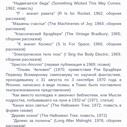
"Надвигается беда" (Something Wicked This Way Comes;
1962; повесть)
"Р - значит ракета" (R Is for Rocket; 1962; сборник
рассказов)
"Машины счастья" (The Machineries of Joy; 1964; сборник
рассказов)
"Классический Брэдбери" (The Vintage Bradbury; 1965;
сборник рассказов)
"К значит Космос" (S Is For Space; 1966; сборник
рассказов)
"Электрическое тело пою" (I Sing the Body Electric; 1969;
сборник рассказов)
"Христос-Аполло" (первая публикация в 1969; поэма)
"Плыви, Человек!" (1970; приветствие Рэя Брэдбери
Первому Всемирному симпозиуму по научной фантастике,
проходившему с 31 августа по 3 сентября 1970 года в
Японии; написано в виде поэмы; в Токио было поставлено
театрализованное представление)
"Как вместо колледжа я закончил библиотеки, или Мысли
подростка, побывавшего на луне в 1932-м" (1971; статья)
"Канун всех святых" (The Halloween Tree; 1972; повесть в
форме сказки)
"Дерево осени" (The Halloween Tree; повесть, 1972)
"Далеко за полночь" (Long After Midnight; 1976; сборник
рассказов)