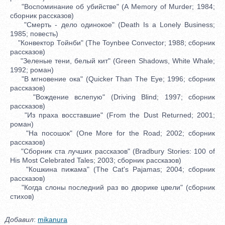
"Воспоминание об убийстве" (A Memory of Murder; 1984;
сборник рассказов)
"Смерть - дело одинокое" (Death Is a Lonely Business;
1985; повесть)
"Конвектор Тойнби" (The Toynbee Convector; 1988; сборник
рассказов)
"Зеленые тени, белый кит" (Green Shadows, White Whale;
1992; роман)
"В мгновение ока" (Quicker Than The Eye; 1996; сборник
рассказов)
"Вождение вслепую" (Driving Blind; 1997; сборник
рассказов)
"Из праха восставшие" (From the Dust Returned; 2001;
роман)
"На посошок" (One More for the Road; 2002; сборник
рассказов)
"Сборник ста лучших рассказов" (Bradbury Stories: 100 of
His Most Celebrated Tales; 2003; сборник рассказов)
"Кошкина пижама" (The Cat's Pajamas; 2004; сборник
рассказов)
"Когда слоны последний раз во дворике цвели" (сборник
стихов)
Добавил
:
mikanura