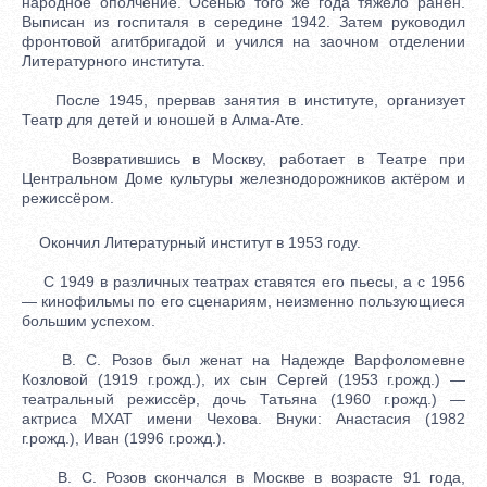
народное ополчение. Осенью того же года тяжело ранен.
Выписан из госпиталя в середине 1942. Затем руководил
фронтовой агитбригадой и учился на заочном отделении
Литературного института.
После 1945, прервав занятия в институте, организует
Театр для детей и юношей в Алма-Ате.
Возвратившись в Москву, работает в Театре при
Центральном Доме культуры железнодорожников актёром и
режиссёром.
Окончил Литературный институт в 1953 году.
С 1949 в различных театрах ставятся его пьесы, а с 1956
— кинофильмы по его сценариям, неизменно пользующиеся
большим успехом.
В. С. Розов был женат на Надежде Варфоломевне
Козловой (1919 г.рожд.), их сын Сергей (1953 г.рожд.) —
театральный режиссёр, дочь Татьяна (1960 г.рожд.) —
актриса МХАТ имени Чехова. Внуки: Анастасия (1982
г.рожд.), Иван (1996 г.рожд.).
В. С. Розов скончался в Москве в возрасте 91 года,