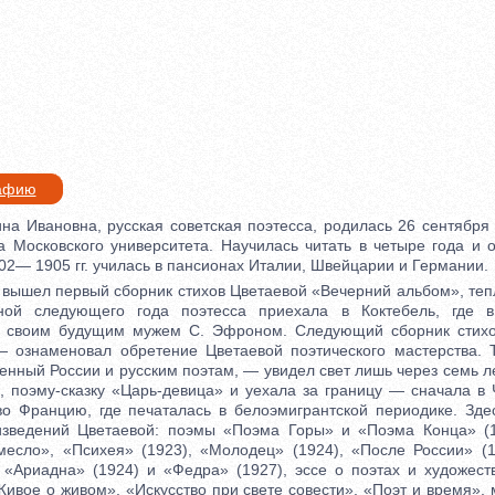
рафию
Ивановна, русская советская поэтесса, родилась 26 сентября 1
 Московского университета. Научилась читать в четыре года и 
902— 1905 гг. училась в пансионах Италии, Швейцарии и Германии.
ышел первый сборник стихов Цветаевой «Вечерний альбом», теп
ной следующего года поэтесса приехала в Коктебель, где 
о своим будущим мужем С. Эфроном. Следующий сборник сти
— ознаменовал обретение Цветаевой поэтического мастерства. 
нный России и русским поэтам, — увидел свет лишь через семь лет
с, поэму-сказку «Царь-девица» и уехала за границу — сначала в 
во Францию, где печаталась в белоэмигрантской периодике. Зд
изведений Цветаевой: поэмы «Поэма Горы» и «Поэма Конца» (1
емесло», «Психея» (1923), «Молодец» (1924), «После России» (1
«Ариадна» (1924) и «Федра» (1927), эссе о поэтах и художест
ивое о живом», «Искусство при свете совести», «Поэт и время»,