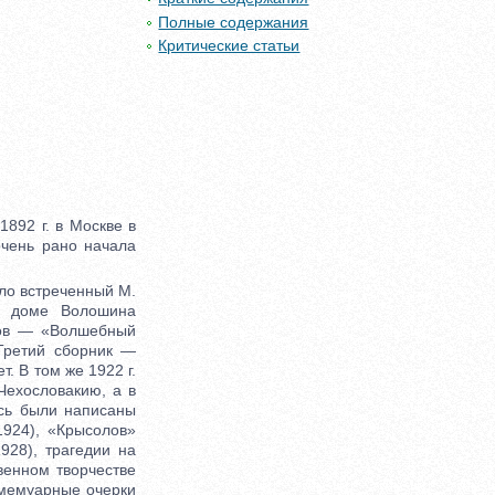
Полные содержания
Критические статьи
892 г. в Москве в
очень рано начала
ло встреченный М.
в доме Волошина
хов — «Волшебный
Третий сборник —
. В том же 1922 г.
Чехословакию, а в
есь были написаны
924), «Крысолов»
928), трагедии на
венном творчестве
 мемуарные очерки