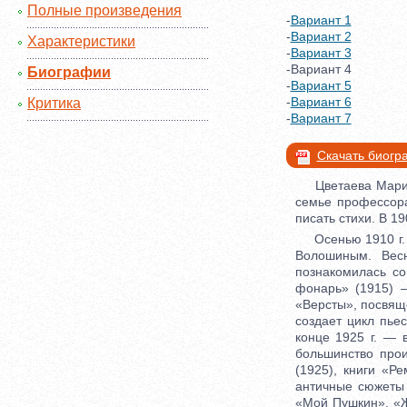
Полные произведения
-
Вариант 1
-
Вариант 2
Характеристики
-
Вариант 3
-Вариант 4
Биографии
-
Вариант 5
-
Вариант 6
Критика
-
Вариант 7
Скачать биог
Цветаева Марина 
семье профессора
писать стихи. В 1
Осенью 1910 г. в
Волошиным. Вес
познакомилась с
фонарь» (1915) 
«Версты», посвяще
создает цикл пье
конце 1925 г. — 
большинство про
(1925), книги «Р
античные сюжеты 
«Мой Пушкин», «Ж