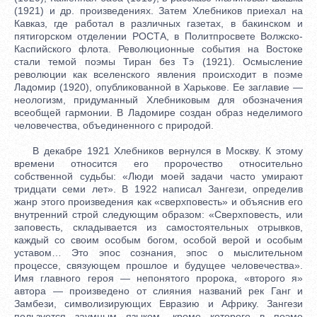
(1921) и др. произведениях. Затем Хлебников приехал на
Кавказ, где работал в различных газетах, в бакинском и
пятигорском отделении РОСТА, в Политпросвете Волжско-
Каспийского флота. Революционные события на Востоке
стали темой поэмы Тиран без Тэ (1921). Осмысление
революции как вселенского явления происходит в поэме
Ладомир (1920), опубликованной в Харькове. Ее заглавие —
неологизм, придуманный Хлебниковым для обозначения
всеобщей гармонии. В Ладомире создан образ неделимого
человечества, объединенного с природой.
В декабре 1921 Хлебников вернулся в Москву. К этому
времени относится его пророчество относительно
собственной судьбы: «Люди моей задачи часто умирают
тридцати семи лет». В 1922 написал Зангези, определив
жанр этого произведения как «сверхповесть» и объяснив его
внутренний строй следующим образом: «Сверхповесть, или
заповесть, складывается из самостоятельных отрывков,
каждый со своим особым богом, особой верой и особым
уставом… Это эпос сознания, эпос о мыслительном
процессе, связующем прошлое и будущее человечества».
Имя главного героя — непонятого пророка, «второго я»
автора — произведено от слияния названий рек Ганг и
Замбези, символизирующих Евразию и Африку. Зангези
пользуется заумным языком, кроме которого в поэме