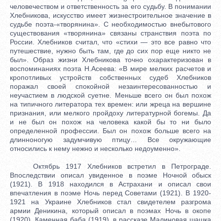
человечеством и ответственность за его судьбу. В понимании
Хлебникова, искусство имеет жизнестроительное значение в
судьбе поэта-«творянина». С необходимостью внебытового
существования «творянина» связаны странствия поэта по
России. Хлебников считал, что «стихи — это все равно что
путешествие, нужно быть там, где до сих пор еще никто не
был». Образ жизни Хлебникова точно охарактеризован в
воспоминаниях поэта Н.Асеева: «В мире мелких расчетов и
кропотливых устройств собственных судеб Хлебников
поражал своей спокойной незаинтересованностью и
неучастием в людской суетне. Меньше всего он был похож
на типичного литератора тех времен: или жреца на вершине
признания, или мелкого пройдоху литературной богемы. Да
и не был он похож на человека какой бы то ни было
определенной профессии. Был он похож больше всего на
длинноногую задумчивую птицу… Все окружающие
относились к нему нежно и несколько недоуменно».
Октябрь 1917 Хлебников встретил в Петрограде.
Впоследствии описал увиденное в поэме Ночной обыск
(1921). В 1918 находился в Астрахани и описал свои
впечатления в поэме Ночь перед Советами (1921). В 1920-
1921 на Украине Хлебников стал свидетелем разгрома
армии Деникина, который описал в поэмах Ночь в окопе
(1920), Каменная баба (1919), в рассказе Малиновая шашка