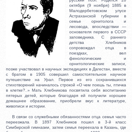
октября (9 ноября) 1885 в
Малодербетовском улусе
Астраханской губернии в
семье орнитолога и
лесовода, впоследствии —
основателя первого в СССР
заповедника. С раннего
детства Хлебников
сопровождал отца в
поездках, вел
фенологические и
орнитологические записи,
позже участвовал в научных экспедициях в Дагестан, вместе
с братом в 1905 совершил самостоятельное научное
путешествие на Урал. Первое из его сохранившихся
стихотворений начиналось строкой «О чем поешь ты, птичка
в клетке?..» Мать Хлебникова посвятила себя воспитанию
пятерых детей, которые благодаря ей получили хорошее
домашнее образование, приобрели вкус к литературе,
живописи и истории.
В связи со служебными обязанностями отца семья часто
переезжала. В 1897 Хлебников пошел в 3-й класс
Симбирской гимназии, затем семья переехала в Казань, где