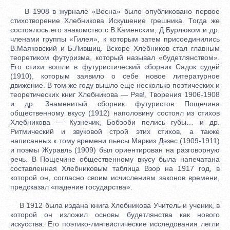
В 1908 в журнале «Весна» было опубликовано первое
стихотворение Хлебникова Искушение грешника. Тогда же
состоялось его знакомство с В.Каменским, Д.Бурлюком и др.
членами группы «Гилея», к которым затем присоединились
В.Маяковский и Б.Лившиц. Вскоре Хлебников стал главным
теоретиком футуризма, который называл «будетлянством».
Его стихи вошли в футуристический сборник Садок судей
(1910), которым заявило о себе новое литературное
движение. В том же году вышло еще несколько поэтических и
теоретических книг Хлебникова — Ряв!, Творения 1906-1908
и др. Знаменитый сборник футуристов Пощечина
общественному вкусу (1912) наполовину состоял из стихов
Хлебникова — Кузнечик, Бобэоби пелись губы… и др.
Ритмический и звуковой строй этих стихов, а также
написанных к тому времени пьесы Маркиз Дэзес (1909-1911)
и поэмы Журавль (1909) был ориентирован на разговорную
речь. В Пощечине общественному вкусу была напечатана
составленная Хлебниковым таблица Взор на 1917 год, в
которой он, согласно своим исчислениям законов времени,
предсказал «падение государства».
В 1912 была издана книга Хлебникова Учитель и ученик, в
которой он изложил основы будетлянства как нового
искусства. Его поэтико-лингвистические исследования легли