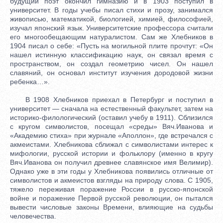
будущий поэт окончил гимназию и в 1903 поступил в
университет. В годы учебы писал стихи и прозу, занимался
живописью, математикой, биологией, химией, философией,
изучал японский язык. Университетские профессора считали
его многообещающим натуралистом. Сам же Хлебников в
1904 писал о себе: «Пусть на могильной плите прочтут: «Он
нашел истинную классификацию наук, он связал время с
пространством, он создал геометрию чисел. Он нашел
славяний, он основал институт изучения дородовой жизни
ребенка…».
В 1908 Хлебников приехал в Петербург и поступил в
университет — сначала на естественный факультет, затем на
историко-филологический (оставил учебу в 1911). Сблизился
с кругом символистов, посещал «среды» Вяч.Иванова и
«Академию стиха» при журнале «Аполлон», где встречался с
акмеистами. Хлебникова сближал с символистами интерес к
мифологии, русской истории и фольклору (именно в кругу
Вяч.Иванова он получил древнее славянское имя Велимир).
Однако уже в эти годы у Хлебникова появились отличные от
символистов и акмеистов взгляды на природу слова. С 1905,
тяжело переживая поражение России в русско-японской
войне и поражение Первой русской революции, он пытался
вывести числовые законы Времени, влияющие на судьбы
человечества.