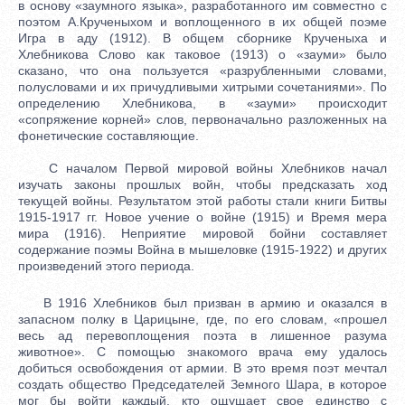
в основу «заумного языка», разработанного им совместно с
поэтом А.Крученыхом и воплощенного в их общей поэме
Игра в аду (1912). В общем сборнике Крученыха и
Хлебникова Слово как таковое (1913) о «зауми» было
сказано, что она пользуется «разрубленными словами,
полусловами и их причудливыми хитрыми сочетаниями». По
определению Хлебникова, в «зауми» происходит
«сопряжение корней» слов, первоначально разложенных на
фонетические составляющие.
С началом Первой мировой войны Хлебников начал
изучать законы прошлых войн, чтобы предсказать ход
текущей войны. Результатом этой работы стали книги Битвы
1915-1917 гг. Новое учение о войне (1915) и Время мера
мира (1916). Неприятие мировой бойни составляет
содержание поэмы Война в мышеловке (1915-1922) и других
произведений этого периода.
В 1916 Хлебников был призван в армию и оказался в
запасном полку в Царицыне, где, по его словам, «прошел
весь ад перевоплощения поэта в лишенное разума
животное». С помощью знакомого врача ему удалось
добиться освобождения от армии. В это время поэт мечтал
создать общество Председателей Земного Шара, в которое
мог бы войти каждый, кто ощущает свое единство с