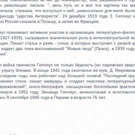
 революции, писала: "...весь путь их и вся эта картина так 
тельна, страшна, что коснуться к ней...равносильно для меня был
прихода "царства Антихриста", 24 декабря 1919 года З. Гиппиус
из России сначала в Польшу, а затем во Францию.
 принимает активное участие в организации литературно-фило
(1927-1939), сыгравшего значительную роль в интеллектуальной ж
ции. Пишет статьи и реже - стихи, в которых выступает с резкой к
у издает два тома воспоминаний "Живые лица" (Прага), в 1939 год
ия".
ойна принесла Гиппиус не только бедность (их парижская квар
и утрату близких. В конце 1941 года скончался ее муж, Д. Мережковс
оследние годы она работает над большой поэмой "Последний круг
очиняет стихи, пишет мемуары и создает поистине литературны
ережковский", книга-биография, насыщенная богатейшим факти
мерти в 1951 году. Зинаида Гиппиус, зеленоглазая и золотоволо
сь 9 сентября 1945 года в Париже в возрасте 76 лет.