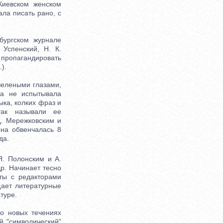
Киевском женском
ала писать рано, с
ургском журнале
 Успенский, Н. К.
 пропагандировать
).
зелеными глазами,
на не испытывала
ыка, колких фраз и
 так называли ее
Д. Мережковским и
она обвенчалась 8
да.
. Полонским и А.
р. Начинает тесно
кты с редакторами
щает литературные
туре.
о новых течениях
й "символический"