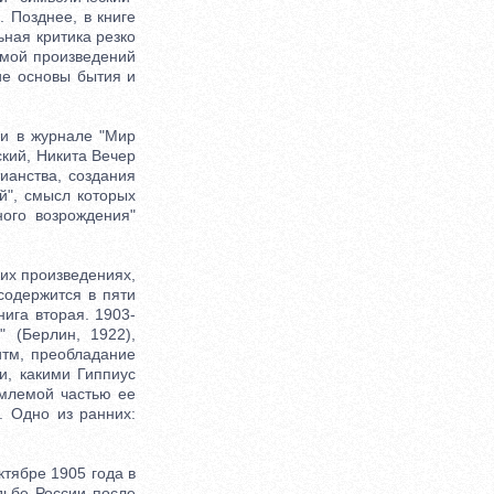
. Позднее, в книге
ная критика резко
емой произведений
ие основы бытия и
ьи в журнале "Мир
ский, Никита Вечер
ианства, создания
й", смысл которых
ого возрождения"
их произведениях,
 содержится в пяти
нига вторая. 1903-
" (Берлин, 1922),
итм, преобладание
и, какими Гиппиус
емлемой частью ее
. Одно из ранних:
тябре 1905 года в
дьбе России после