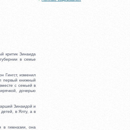
ый критик Зинаида
 губернии в семье
 Гингст, изменил
л первый книжный
вместе с семьей в
бирячкой, дочерью
старшей Зинаидой и
детей, в Ялту, а в
 в гимназии, она