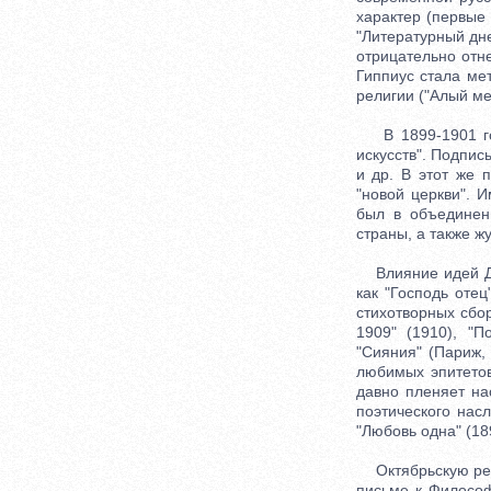
характер (первые 
"Литературный дн
отрицательно отн
Гиппиус стала ме
религии ("Алый ме
В 1899-1901 года
искусств". Подпис
и др. В этот же 
"новой церкви". 
был в объединен
страны, а также ж
Влияние идей Д. 
как "Господь отец
стихотворных сбор
1909" (1910), "П
"Сияния" (Париж,
любимых эпитетов
давно пленяет на
поэтического нас
"Любовь одна" (1
Октябрьскую рево
письме к Философ