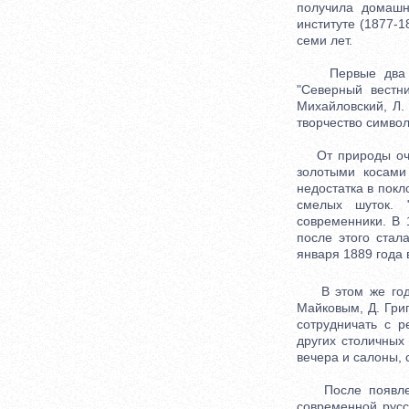
получила домашн
институте (1877-1
семи лет.
Первые два сти
"Северный вестни
Михайловский, Л.
творчество символи
От природы очень
золотыми косами
недостатка в покл
смелых шуток. "
современники. В 
после этого стал
января 1889 года 
В этом же году 
Майковым, Д. Гри
сотрудничать с р
других столичных
вечера и салоны, 
После появления
современной русс