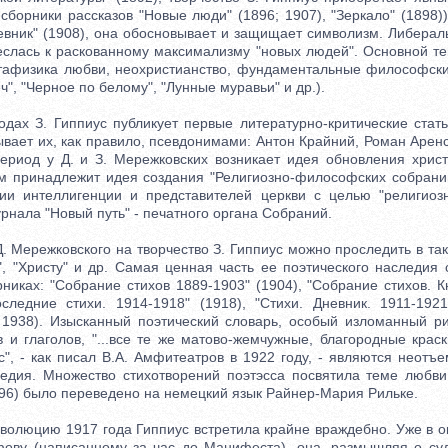
сборники рассказов "Новые люди" (1896; 1907), "Зеркало" (1898))
евник" (1908), она обосновывает и защищает символизм. Либераль
еслась к раскованному максимализму "новых людей". Основной т
тафизика любви, неохристианство, фундаментальные философск
ч", "Черное по белому", "Лунные муравьи" и др.).
х З. Гиппиус публикует первые литературно-критические стат
ывает их, как правило, псевдонимами: Антон Крайний, Роман Арен
период у Д. и З. Мережковских возникает идея обновления христ
Им принадлежит идея создания "Религиозно-философских собрани
ии интеллигенции и представителей церкви с целью "религиозн
урнала "Новый путь" - печатного органа Собраний.
Мережковского на творчество З. Гиппиус можно проследить в так
", "Христу" и др. Самая ценная часть ее поэтического наследия
никах: "Собрание стихов 1889-1903" (1904), "Собрание стихов. К
оследние стихи. 1914-1918" (1918), "Стихи. Дневник. 1911-1921
 1938). Изысканный поэтический словарь, особый изломанный р
 и глаголов, "...все те же матово-жемчужные, благородные краск
с", - как писал В.А. Амфитеатров в 1922 году, - являются неотъ
ледия. Множество стихотворений поэтэсса посвятила теме любви
896) было переведено на немецкий язык Райнер-Мария Рильке.
люцию 1917 года Гиппиус встретила крайне враждебно. Уже в ок
ову (написанному за час до Манифеста), она, размышляя о су