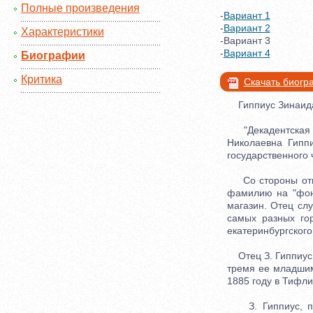
Полные произведения
-
Вариант 1
-
Вариант 2
Характеристики
-Вариант 3
-
Вариант 4
Биографии
Критика
Скачать биог
Гиппиус Зинаида
"Декадентская ма
Николаевна Гиппи
государственного 
Со стороны отца
фамилию на "фон
магазин. Отец сл
самых разных гор
екатеринбургског
Отец З. Гиппиус у
тремя ее младшими
1885 году в Тифли
З. Гиппиус, по 