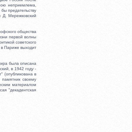
мною неприемлема,
о бы предательству
 и Д. Мережковский
софского общества
изни первой волны
ритикой советского
у в Париже выходит
тира была описана
кий, в 1942 году -
" (опубликована в
й памятник своему
ческим материалом
сая "декадентская