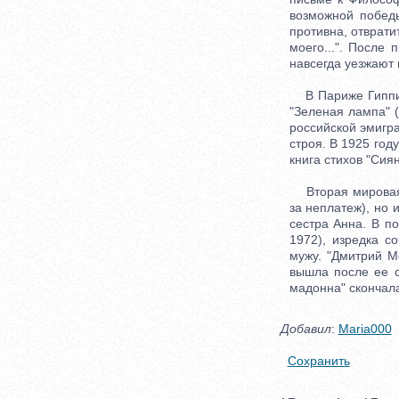
возможной победы
противна, отврати
моего...". После 
навсегда уезжают 
В Париже Гиппиус
"Зеленая лампа" 
российской эмигра
строя. В 1925 год
книга стихов "Сиян
Вторая мировая в
за неплатеж), но 
сестра Анна. В п
1972), изредка с
мужу. "Дмитрий М
вышла после ее с
мадонна" скончала
Добавил
:
Maria000
Сохранить