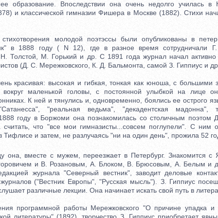
ее образование. Впоследствии она очень недолго училась в 
878) и классической гимназии Фишера в Москве (1882). Стихи нач
хотворения молодой поэтэссы были опубликованы в петерб
к" в 1888 году ( N 12), где в разное время сотрудничали Г.
 Н. Толстой, М. Горький и др. С 1891 года журнал начал активно
стов (Д. С. Мережковского, К. Д. Бальмонта, самой З. Гиппиус и др.
 красивая: высокая и гибкая, тонкая как юноша, с большими 
 вокруг маленькой головы, с постоянной улыбкой на лице о
онниках. К ней и тянулись и, одновременно, боялись ее острого яз
Сатанесса", "реальная ведьма", "декадентская мадонна",
1888 году в Боржоми она познакомилась со столичным поэтом 
а считать, что "все мои гимназисты...совсем поглупели". С ним 
в Тифлисе и затем, не разлучаясь "ни на один день", прожила 52 го
она, вместе с мужем, переезжает в Петербург. Знакомится с Я
горовичем и В. Розановым, А. Блоком, В. Брюсовым, А. Белым и д
едакцией журнала "Северный вестник", заводит деловые конта
 журналов ("Вестник Европы", "Русская мысль"). З. Гиппиус посе
слушает различные лекции. Она начинает искать свой путь в литера
 программной работы Мережковского "О причине упадка и 
кой литературы" (1892), творчество З. Гиппиус приобретает явны