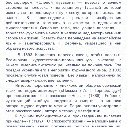
бестселлером. «Слепой музыкант» — повесть о вечном
стремлении человека к непознанному. Главный ее герой
испытывает неодолимую тягу к свету, которого никогда не
видел. В произведении реализм изображения
действительности гармонично сочетается с идеализмом
мировосприятия. Основная тема, волнующая писателя, —
торжество духовного начала в человеке над материальными
сторонами жизни. Повесть была переведена на европейские
языки и заинтересовала П. Верлена, увидевшего в ней
образец нового искусства.
В 1893 Короленко пересек океан, чтобы посетить
Всемирную художественно-промышленную выставку в
Чикаго. Америка писателю решительно не понравилась. Эта
поездка укрепила его в неприятии буржуазного мира. В 1902
писатель опубликовал повесть «Без языка», написанную по
следам американских впечатлений.
Интерес Короленко к «психологии общечеловеческой
тоски по недостижимому» («Письма к А. Г. Горнфельду»)
прослеживается и в рассказе «Ночью» (1888). Ребенок,
чувствующий «тайну» рождения и смерти, по мнению
автора, мудрее студента-медика. Рационалисты усмотрели в
этом рассказе уклон автора в сторону метафизики.
К лучшим публицистическим произведениям писателя
принадлежит статья «О сложности жизни» — напоминание о
преемственной связи поколений русской интеллигенции,