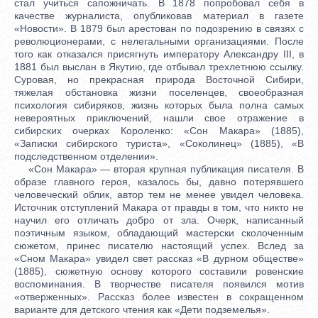
стал учиться сапожничать. В 1878 попробовал себя в
качестве журналиста, опубликовав материал в газете
«Новости». В 1879 был арестован по подозрению в связях с
революционерами, с нелегальными организациями. После
того как отказался присягнуть императору Александру III, в
1881 был выслан в Якутию, где отбывал трехлетнюю ссылку.
Суровая, но прекрасная природа Восточной Сибири,
тяжелая обстановка жизни поселенцев, своеобразная
психология сибиряков, жизнь которых была полна самых
невероятных приключений, нашли свое отражение в
сибирских очерках Короленко: «Сон Макара» (1885),
«Записки сибирского туриста», «Соколинец» (1885), «В
подследственном отделении».
«Сон Макара» — вторая крупная публикация писателя. В
образе главного героя, казалось бы, давно потерявшего
человеческий облик, автор тем не менее увидел человека.
Источник отступлений Макара от правды в том, что никто не
научил его отличать добро от зла. Очерк, написанный
поэтичным языком, обладающий мастерски сколоченным
сюжетом, принес писателю настоящий успех. Вслед за
«Сном Макара» увидел свет рассказ «В дурном обществе»
(1885), сюжетную основу которого составили ровенские
воспоминания. В творчестве писателя появился мотив
«отверженных». Рассказ более известен в сокращенном
варианте для детского чтения как «Дети подземелья».