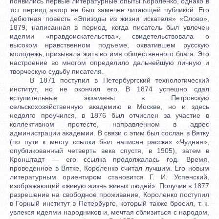
появились первые литературные опыты Короленко, однако в
тот период автор не был замечен читающей публикой. Его
дебютная повесть «Эпизоды из жизни искателя» «Слово»,
1879, написанная в период, когда писатель был увлечен
идеями «правдоискательства», свидетельствовала о
высоком нравственном подъеме, охватившем русскую
молодежь, призывала жить во имя общественного блага. Это
настроение во многом определило дальнейшую личную и
творческую судьбу писателя.
В 1871 поступил в Петербургский технологический
институт, но не окончил его. В 1874 успешно сдал
вступительные экзамены в Петровскую
сельскохозяйственную академию в Москве, но и здесь
недолго проучился, в 1876 был отчислен за участие в
коллективном протесте, направленном в адрес
администрации академии. В связи с этим был сослан в Вятку
(по пути к месту ссылки был написан рассказ «Чудная»,
опубликованный четверть века спустя, в 1905), затем в
Кронштадт — его ссылка продолжалась год. Время,
проведенное в Вятке, Короленко считал лучшим. Его новым
литературным ориентиром становится Г. И. Успенский,
изображающий «живую жизнь живых людей». Получив в 1877
разрешение на свободное проживание, Короленко поступил
в Горный институт в Петербурге, который также бросил, т. к.
увлекся идеями народников и, мечтая сблизиться с народом,