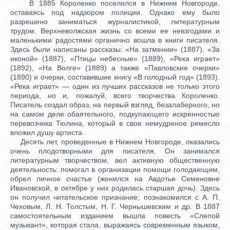
В 1885 Короленко поселился в Нижнем Новгороде,
оставаясь под надзором полиции. Однако ему было
разрешено заниматься журналистикой, литературным
трудом. Верхневолжская жизнь со всеми ее невзгодами и
маленькими радостями органично вошла в книги писателя.
Здесь были написаны рассказы: «На затмении» (1887), «За
иконой» (1887), «Птицы небесные» (1889), «Река играет»
(1892), «На Волге» (1889) а также «Павловские очерки»
(1890) и очерки, составившие книгу «В голодный год» (1893).
«Река играет» — один из лучших рассказов не только этого
периода, но и, пожалуй, всего творчества Короленко.
Писатель создал образ, на первый взгляд, безалаберного, но
на самом деле обаятельного, подкупающего искренностью
перевозчика Тюлина, который в свое немудреное ремесло
вложил душу артиста.
Десять лет, проведенные в Нижнем Новгороде, оказались
очень плодотворными для писателя. Он занимался
литературным творчеством, вел активную общественную
деятельность: помогал в организации помощи голодающим,
обрел личное счастье (женился на Авдотье Семеновне
Ивановской, в октябре у них родилась старшая дочь). Здесь
он получил читательское признание; познакомился с А. П.
Чеховым, Л. Н. Толстым, Н. Г. Чернышевским и др. В 1887
самостоятельным изданием вышла повесть «Слепой
музыкант», которая стала, выражаясь современным языком,