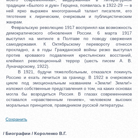
традиции «Былого и дум» Герцена, появилась в 1922-29 — в
ней ярко выражен многогранный талант писателя, его
тяготение к лирическим, очерковым и публицистическим
жанрам.
Февральскую революцию 1917 воспринял как возможность
демократического обновления России. 6 марта 1917
выступил на митинге в Полтаве по поводу свержения
самодержавия. К Октябрьскому перевороту отнесся
прохладно, а в годы Гражданской войны резко выступал
против кровавого подавления крестьянских восстаний,
клеймил революционный террор (шесть писем А. В.
Луначарскому, 1922).
В 1921, будучи тяжелобольным, отказался покинуть
Россию и ехать лечиться за границу. В 1922 в очерковом
цикле под эмоциональным названием «Земли! Земли!»
изложил собственные представления о том, на каких основах
могла бы возродиться Россия. В глазах современников
оставался «нравственным гением», человеком высоких
моральных принципов, праведником русской литературы.
Сохранить
/ Биографии / Короленко В.Г.