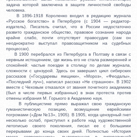
задача которой заключена в защите личностной свободы
человека.
В 1896-1918 Короленко входил в редакцию журнала
«Русское богатство» в Петербурге (с 1904 — редактор-
издатель). Писатель считал, что в России недостаточно
развито гражданское общество, правовое сознание народа
крайне слабо, почти отсутствует правосудие (сам он
неоднократно выступал правозащитником на судебных
процессах).
В 1900 перебрался из Петербурга в Полтаву в связи с
нервным истощением, где жизнь его не стала размеренней и
спокойней: частые поездки в столицу по делам журнала,
сложности с цензурой. Здесь он завершил цикл сибирских
рассказов («Государевы ямщики», «Мороз», «Феодалы»,
«Последний луч»), написал рассказ «Не страшное». В 1902
вместе с Чеховым отказался от звания почетного академика
(был в числе первых избранных) в знак протеста против
отмены избрания М. Горького в Академию наук.
В публицистике прямо выражал свою гражданскую
гуманистическую позицию, возмущение еврейскими
погромами («Дом №13», 1905). В 1905, когда цензурный гнет
несколько ослаб, приступил к работе над художественной
летописью своего поколения, писал ее с большими
перерывами до конца своих дней. Полностью «История
моего современника», выдержанная в литературной