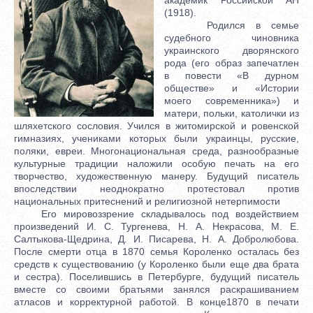
(1918).
Родился в семье
судебного чиновника
украинского дворянского
рода (его образ запечатлен
в повести «В дурном
обществе» и «Истории
моего современника») и
матери, польки, католички из
шляхетского сословия. Учился в житомирской и ровенской
гимназиях, учениками которых были украинцы, русские,
поляки, евреи. Многонациональная среда, разнообразные
культурные традиции наложили особую печать на его
творчество, художественную манеру. Будущий писатель
впоследствии неоднократно протестовал против
национальных притеснений и религиозной нетерпимости
Его мировоззрение складывалось под воздействием
произведений И. С. Тургенева, Н. А. Некрасова, М. Е.
Салтыкова-Щедрина, Д. И. Писарева, Н. А. Добролюбова.
После смерти отца в 1870 семья Короленко осталась без
средств к существованию (у Короленко были еще два брата
и сестра). Поселившись в Петербурге, будущий писатель
вместе со своими братьями занялся раскрашиванием
атласов и корректурной работой. В конце1870 в печати