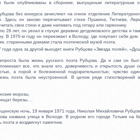
и были опубликованы в сборнике, выпущеным литературным 
ова без конкурса зачисляют на очное отделение Литературног
е. Здесь он заново перечитывает стихи Пушкина, Тютчева, Лер
 читать свои стихи и даже напевать под гитару или гармонику.
 26 лет, он уехал в глухую деревню детдомовского детства и там
у. В 1970-м году он переезжает в Вологду, где покупает себе дом
ми, старинными домами стала поэтической музой поэта.
ода одна за другой выходят книги Рубцова «Звезда полей», «Душ
ста была жизнь русского поэта Рубцова. Да и сам он был
споминают все, кто знали его, доверчивость и открытость души с
стью, а порой и болезненной подозрительностью; чувство оди
изнь поэта была неустроенной. В целом ряде стихотворений з
ские морозы,
ещат березы....
нскую ночь, 19 января 1971 года, Николая Михайловича Рубцова
названа улица в Вологде. В родном его городе Тотьме на бе
ь поэта и воздвигнут памятник.