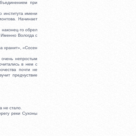
объединением при
о института имени
монтова. Начинает
 наконец-то обрел
. Именно Вологда с
а хранит», «Сосен
 очень непростым
очитались в нем с
ночества почти не
вучит предчуствие
 не стало.
регу реки Сухоны