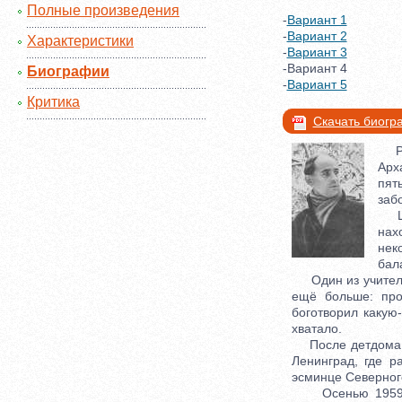
Полные произведения
-
Вариант 1
-
Вариант 2
Характеристики
-
Вариант 3
-Вариант 4
Биографии
-
Вариант 5
Критика
Скачать биог
Руб
Арх
пят
заб
Шес
нах
нек
бал
Один из учителей
ещё больше: про
боготворил какую-
хватало.
После детдома Ни
Ленинград, где р
эсминце Северног
Осенью 1959 год