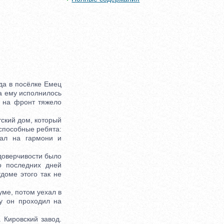
да в посёлке Емец
да ему исполнилось
а на фронт тяжело
ский дом, который
способные ребята:
рал на гармони и
доверчивости было
о последних дней
тдоме этого так не
ме, потом уехал в
бу он проходил на
Кировский завод.