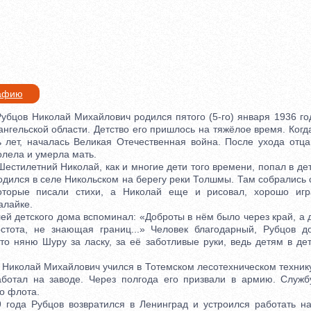
рафию
цов Николай Михайлович родился пятого (5-го) января 1936 го
ангельской области. Детство его пришлось на тяжёлое время. Ког
ь лет, началась Великая Отечественная война. После ухода отц
олела и умерла мать.
тилетний Николай, как и многие дети того времени, попал в дет
одился в селе Никольском на берегу реки Толшмы. Там собрались 
оторые писали стихи, а Николай еще и рисовал, хорошо иг
алайке.
 детского дома вспоминал: «Доброты в нём было через край, а 
стота, не знающая границ...» Человек благодарный, Рубцов д
то няню Шуру за ласку, за её заботливые руки, ведь детям в де
колай Михайлович учился в Тотемском лесотехническом технику
аботал на заводе. Через полгода его призвали в армию. Служ
о флота.
а Рубцов возвратился в Ленинград и устроился работать на 