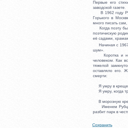
Первые его стих
заводской газете.
В 1962 году Рубц
Горького в Москв
много писать сам,
Когда поэту было
поэтичискую родин
её садами, храма
Начиная с 1967 г
шум».
Коротка и непро
человеком. Как в
тяжелой замкнуто
оставляло его. Ж
смерти:
Я умру в крещен
Я умру, когда тр
В морозную креще
Именем Рубцова 
разбит парк в чест
Сохранить