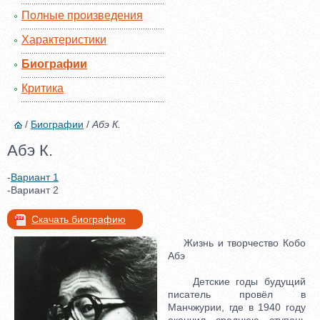
Полные произведения
Характеристики
Биографии
Критика
/
Биографии
/
Абэ К.
Абэ К.
-
Вариант 1
-Вариант 2
Скачать биографию
Жизнь и творчество Кобо
Абэ
Детские годы будущий
писатель провёл в
Манчжурии, где в 1940 году
окончил среднюю ступень