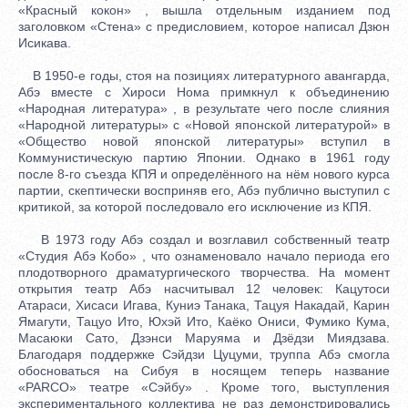
«Красный кокон» , вышла отдельным изданием под
заголовком «Стена» с предисловием, которое написал Дзюн
Исикава.
В 1950-е годы, стоя на позициях литературного авангарда,
Абэ вместе с Хироси Нома примкнул к объединению
«Народная литература» , в результате чего после слияния
«Народной литературы» с «Новой японской литературой» в
«Общество новой японской литературы» вступил в
Коммунистическую партию Японии. Однако в 1961 году
после 8-го съезда КПЯ и определённого на нём нового курса
партии, скептически восприняв его, Абэ публично выступил с
критикой, за которой последовало его исключение из КПЯ.
В 1973 году Абэ создал и возглавил собственный театр
«Студия Абэ Кобо» , что ознаменовало начало периода его
плодотворного драматургического творчества. На момент
открытия театр Абэ насчитывал 12 человек: Кацутоси
Атараси, Хисаси Игава, Куниэ Танака, Тацуя Накадай, Карин
Ямагути, Тацуо Ито, Юхэй Ито, Каёко Ониси, Фумико Кума,
Масаюки Сато, Дзэнси Маруяма и Дзёдзи Миядзава.
Благодаря поддержке Сэйдзи Цуцуми, труппа Абэ смогла
обосноваться на Сибуя в носящем теперь название
«PARCO» театре «Сэйбу» . Кроме того, выступления
экспериментального коллектива не раз демонстрировались