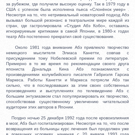
за рубежом, где получили высокую оценку. Так в 1979 году в
США с успехом была исполнена пьеса «Слонёнок умер» .
Несмотря на то, что нетривиальный новаторский подход Абэ
вызывал большой резонанс в театральном мире каждой из
стран, где гастролировала «Студия Абэ Кобо», оставаясь
игнорируемым критиками в самой Японии, в 1980-х годах
театр Абэ постепенно прекратил своё существование.
Около 1981 года внимание Абэ привлекло творчество
немецкого мыслителя Элиаса Канетти, совпав с
присуждением тому Нобелевской премии по литературе.
Примерно в то же время по рекомендации своего друга
япониста Дональда Кина Абэ познакомился с
произведениями колумбийского писателя Габриэля Гарсиа
Маркеса. Работы Канетти и Маркеса потрясли Абэ так
сильно, что в последовавших за этим своих собственных
произведениях и выступлениях по телевидению Абэ с
большим энтузиазмом стал популяризировать их творчество,
способствовав существенному увеличению читательской
аудитории этих авторов в Японии.
Поздно ночью 25 декабря 1992 года после кровоизлияния
в мозг, Абэ был госпитализирован. Несмотря на то, что после
возвращения из больницы курс лечения был продолжен уже
в домашних условиях, начиная с 20 января 1993 года