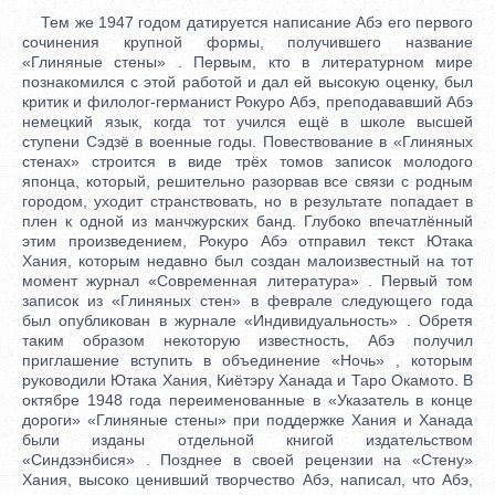
Тем же 1947 годом датируется написание Абэ его первого
сочинения крупной формы, получившего название
«Глиняные стены» . Первым, кто в литературном мире
познакомился с этой работой и дал ей высокую оценку, был
критик и филолог-германист Рокуро Абэ, преподававший Абэ
немецкий язык, когда тот учился ещё в школе высшей
ступени Сэдзё в военные годы. Повествование в «Глиняных
стенах» строится в виде трёх томов записок молодого
японца, который, решительно разорвав все связи с родным
городом, уходит странствовать, но в результате попадает в
плен к одной из манчжурских банд. Глубоко впечатлённый
этим произведением, Рокуро Абэ отправил текст Ютака
Хания, которым недавно был создан малоизвестный на тот
момент журнал «Современная литература» . Первый том
записок из «Глиняных стен» в феврале следующего года
был опубликован в журнале «Индивидуальность» . Обретя
таким образом некоторую известность, Абэ получил
приглашение вступить в объединение «Ночь» , которым
руководили Ютака Хания, Киётэру Ханада и Таро Окамото. В
октябре 1948 года переименованные в «Указатель в конце
дороги» «Глиняные стены» при поддержке Хания и Ханада
были изданы отдельной книгой издательством
«Синдзэнбися» . Позднее в своей рецензии на «Стену»
Хания, высоко ценивший творчество Абэ, написал, что Абэ,