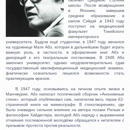
школы. После возвращения
в Японию, завершив
среднее образование в
школе Сэйдзё ,в 1943 году
поступил на медицинский
факультет Токийского
императорского
университета. Будучи ещё студентом, в 1947 году женился
на художнице Мати Абэ, которая в дальнейшем будет играть
важную роль, в частности, в оформлении книг Абэ и
декораций к его театральным постановкам. В 1948 Абэ
закончил университет, однако неудовлетворительно сдав
государственный квалификационный медицинский экзамен,
фактически сознательно лишился возможности стать
практикующим врачом.
В 1947 году, основываясь на личном опыте жизни в
Манчжурии, Абэ написал поэтический сборник «Анонимные
стихи» ,который опубликовал сам, напечатав весь тираж 62-
страничной книги на мимеографе. В стихотворениях, где
было очевидно сильное влияние на автора поэзии Рильке и
философии Хайдеггера, молодой Абэ наряду с выражением
отчаяния послевоенной молодёжи обращался к читателям с
призывом протеста против реальности.