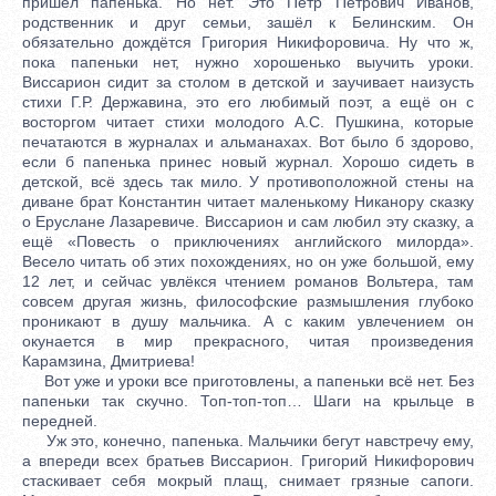
пришёл папенька. Но нет. Это Пётр Петрович Иванов,
родственник и друг семьи, зашёл к Белинским. Он
обязательно дождётся Григория Никифоровича. Ну что ж,
пока папеньки нет, нужно хорошенько выучить уроки.
Виссарион сидит за столом в детской и заучивает наизусть
стихи Г.Р. Державина, это его любимый поэт, а ещё он с
восторгом читает стихи молодого А.С. Пушкина, которые
печатаются в журналах и альманахах. Вот было б здорово,
если б папенька принес новый журнал. Хорошо сидеть в
детской, всё здесь так мило. У противоположной стены на
диване брат Константин читает маленькому Никанору сказку
о Еруслане Лазаревиче. Виссарион и сам любил эту сказку, а
ещё «Повесть о приключениях английского милорда».
Весело читать об этих похождениях, но он уже большой, ему
12 лет, и сейчас увлёкся чтением романов Вольтера, там
совсем другая жизнь, философские размышления глубоко
проникают в душу мальчика. А с каким увлечением он
окунается в мир прекрасного, читая произведения
Карамзина, Дмитриева!
Вот уже и уроки все приготовлены, а папеньки всё нет. Без
папеньки так скучно. Топ-топ-топ… Шаги на крыльце в
передней.
Уж это, конечно, папенька. Мальчики бегут навстречу ему,
а впереди всех братьев Виссарион. Григорий Никифорович
стаскивает себя мокрый плащ, снимает грязные сапоги.