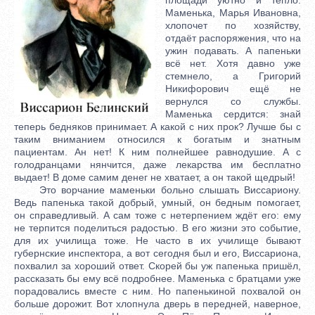
Маменька, Марья Ивановна,
хлопочет по хозяйству,
отдаёт распоряжения, что на
ужин подавать. А папеньки
всё нет. Хотя давно уже
стемнело, а Григорий
Никифорович ещё не
вернулся со службы.
Маменька сердится: знай
теперь бедняков принимает. А какой с них прок? Лучше бы с
таким вниманием относился к богатым и знатным
пациентам. Ан нет! К ним полнейшее равнодушие. А с
голодранцами нянчится, даже лекарства им бесплатно
выдает! В доме самим денег не хватает, а он такой щедрый!
Это ворчание маменьки больно слышать Виссариону.
Ведь папенька такой добрый, умный, он бедным помогает,
он справедливый. А сам тоже с нетерпением ждёт его: ему
не терпится поделиться радостью. В его жизни это событие,
для их училища тоже. Не часто в их училище бывают
губернские инспектора, а вот сегодня был и его, Виссариона,
похвалил за хороший ответ. Скорей бы уж папенька пришёл,
рассказать бы ему всё подробнее. Маменька с братцами уже
порадовались вместе с ним. Но папенькиной похвалой он
больше дорожит. Вот хлопнула дверь в передней, наверное,