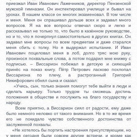
приезжал Иван Иванович Лажечников, директор Пензенской
мужской гимназии. Он инспектировал училище и бывал на
уроках. В нашем классе он многих экзаменовал. В том числе
и меня. Меня он спрашивал дольше всех и задавал много
вопросов. Я на все вопросы отвечал скоро и легко и
рассказывал не только то, что было в казённом руководстве,
но и то, что я почерпнул самостоятельно в других книгах. Он
задавал мне вопросы по всем предметам и даже старался
меня сбить с толку. Но я выдержал испытание. И Иван
Иванович поцеловал меня в лоб, долго тряс мою руку,
произнося похвальные слова, а потом подарил мне книжку с
подписью. – Виссарион побежал в детскую и сияющий
принёс на показ книгу. Пётр Петрович ласково похлопал
Виссариона по плечу, а растроганный Григорий
Никифорович обнял сына и сказал:
«Учись, сын, только знания помогут тебе выйти в люди и
сделать карьеру. Только трудом ты сможешь достичь
положения в обществе и послужить на благо государству и
народу.
Всем приятно, а Виссарион сиял от радости, ему даже
было немного неловко от такого внимания. Но в то же время
его не покидало чувство собственного достоинства от
заслуженной похвалы.
«Не хотелось бы портить настроения присутствующим, но
у меня сегодня были совсем другие встречи, и кроме как