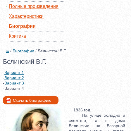
Полные произведения
Характеристики
Биографии
Критика
/
Биографии
/
Белинский В.Г.
Белинский В.Г.
-
Вариант 1
-
Вариант 2
-
Вариант 3
-Вариант 4
Скачать биографию
1836 год.
На улице холодно и
слякотно, а в доме
Белинских на Базарной
площади уютно и тепло.