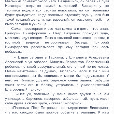
Мальчики прыгают около него. Раздевшись, он берет на руки
Никанора, ведь он самый маленький. Виссариону не
терпится поделиться своими новостями, но он терпеливо
будет дожидаться, когда папенька отдохнёт, ведь у него был
такой трудный день, и, как взрослый, он расскажет всё, что
было сегодня в училище.
Самая просторная и светлая комната в доме – гостиная.
Григорий Никифорович и Пётр Петрович проходят туда,
мальчики идут следом. Пока в столовой накрывают на стол, в
гостиной ведется неторопливая беседа. Григорий
Никифорович рассказывает, где ему сегодня пришлось
побывать.
« Ездил сегодня в Тарханы, у Елизаветы Алексеевны
Арсеневой внук заболел. Мишель Лермонтов. Болезненный
ребенок, но такой рассудительный, степенный не по летам.
Очень начитанный. Я думаю, Виссарион, если б ты с ним
познакомился, вы бы сошлись и могли бы подружиться. У
него нет близких друзей. Барчонок очень одинок. Бабушка
хочет везти его в Москву, устраивать в университетский
Благородный пансион.
«Нет уж, папенька, у меня много друзей в нашем
училище, а барчонок, наверное, избалованный, пусть ищет
себе друзе в своём круге, - сказал Виссарион.
«Папенька, Пётр Петрович, - не выдерживает Виссарион,
- у нас сегодня было важное событие в училище. К нам