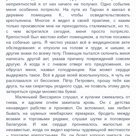
неприятностей я от них ничего не получил. Одно событие
меня особенно потрясло. На пути из Тархан я заехал в
деревню помещика К., чтобы освидетельствовать
крестьянина. Многое я видел в своей практике, с каким
только произволом мне ни приходилось сталкиваться, но то,
с чем встретился сегодня, меня просто потрясло.
Крепостной был жестоко избит помещиком, а потом посажен
на собачью цепь. Я честно указал всё в медицинском акте
обследования: и опухоли на голове и груди, и шишки, и
другие знаки по всему телу. Помещик пытался склонить меня
написать другой акт, указав причину повреждений совсем
другую. А когда я с гневом отверг его предложения, он
обругал меня, назвал голодранцем. Как может сердце
выдержать такое. Всё в душе моей всколыхнулось, я чуть не
расплакался от бессилия. Пётр Петрович, прошу тебя как
друга, ты как секретарь уездного суда, не позволь этому делу
затеряться среди множества бумаг.
Маленький Виссарион слушал, и кулачки сжимались от
гнева, и адским огнём закипала кровь. Он с детства
ненавидел рабство и произвол. Он вспомнил, как любил
бывать на шумных чембарских ярмарках, бродить между
возами и торговыми рядами, слушая шутки и поговорки
балагуров. И как сердце проникалось жалостью и
ненавистью, когда он видел картины чудовищной жестокости
– торговлю крепостными. Да, он будет хорошо учиться, он