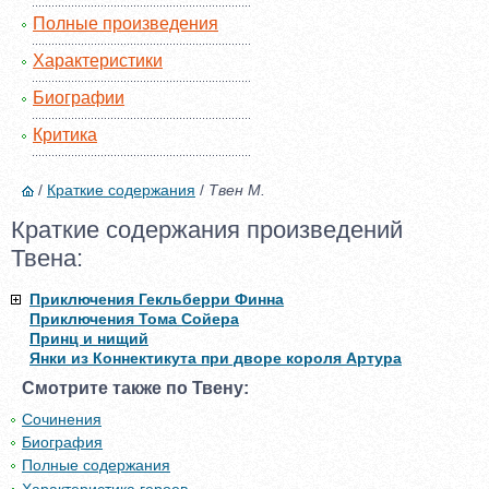
Полные произведения
Характеристики
Биографии
Критика
/
Краткие содержания
/
Твен М.
Краткие содержания произведений
Твена:
Приключения Гекльберри Финна
Приключения Тома Сойера
Принц и нищий
Янки из Коннектикута при дворе короля Артура
Смотрите также по Твену:
Сочинения
Биография
Полные содержания
Характеристика героев