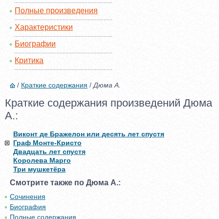
Полные произведения
Характеристики
Биографии
Критика
/
Краткие содержания
/
Дюма А.
Краткие содержания произведений Дюма
А.:
Виконт де Бражелон или десять лет спустя
Граф Монте-Кристо
Двадцать лет спустя
Королева Марго
Три мушкетёра
Смотрите также по Дюма А.:
Сочинения
Биография
Полные содержания