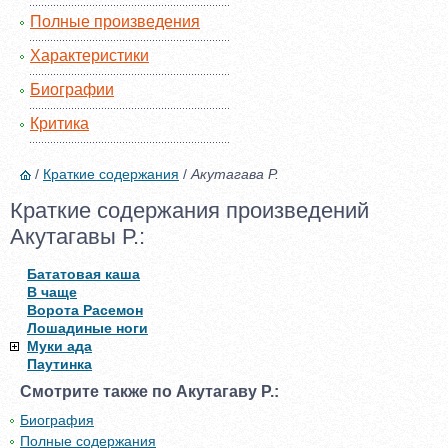
Полные произведения
Характеристики
Биографии
Критика
/
Краткие содержания
/
Акутагава Р.
Краткие содержания произведений
Акутагавы Р.:
Бататовая каша
В чаще
Ворота Расемон
Лошадиные ноги
Муки ада
Паутинка
Смотрите также по Акутагаву Р.:
Биография
Полные содержания