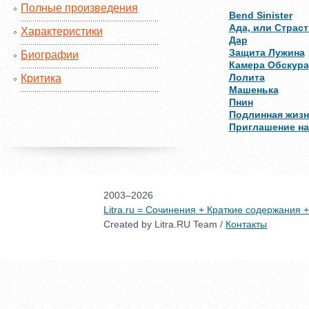
Полные произведения
Bend Sinister
Ада, или Страст
Характеристики
Дар
Защита Лужина
Биографии
Камера Обскура
Лолита
Критика
Машенька
Пнин
Подлинная жизн
Приглашение на
2003–2026
Litra.ru = Сочинения + Краткие содержания
Created by Litra.RU Team /
Контакты