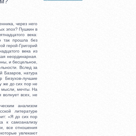
им?
нника, через него
ных эпох? Пушкин в
тнадцатого века:
о так прошла без
гой герой-Григорий
адцатого века из
кая неординарная.
оны, и бесцельное,
ельности. Вслед за
й Базаров, натура
р Безухов-лучшие
у же до сих пор не
и мысли, мечты. На
я волнует всех, не
еским анализом
сской литературе
ит: «Я до сих пор
ка к самоанализу
и, все отношения
которые увлекают