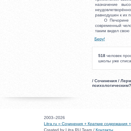
назначение выс
неудовлетворён
равнодушен к их п
О Печорине можн
современный чело
таким видел свою
Беру!
518
человек прос
школы уже списа
/ Сочинения / Лер
психологическим
2003–2026
Litra.ru = Сочинения + Краткие содержания
Created by Litra.RU Team /
Контакты