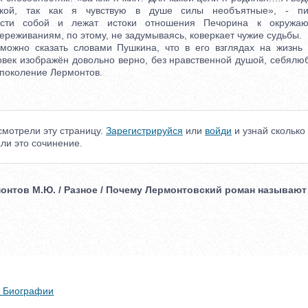
окой, так как я чувствую в душе силы необъятные», - п
ности собой и лежат истоки отношения Печорина к окруж
ереживаниям, по этому, не задумываясь, коверкает чужие судьбы.
о сказать словами Пушкина, что в его взглядах на жизнь «
век изображён довольно верно, без нравственной душой, себялюб
 поколение Лермонтов.
мотрели эту страницу.
Зарегистрируйся
или
войди
и узнай сколько
ли это сочинение.
монтов М.Ю. / Разное / Почему Лермонтовский роман называют
?
 + Биографии