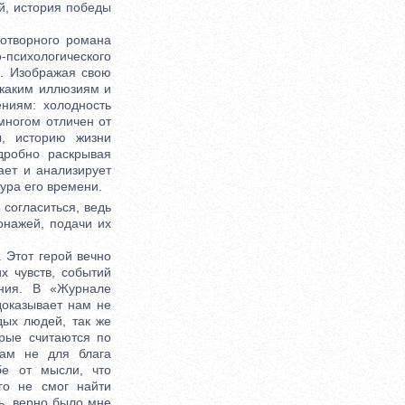
й, история победы
отворного романа
-психологического
а. Изображая свою
 каким иллюзиям и
ниям: холодность
многом отличен от
ы, историю жизни
дробно раскрывая
ает и анализирует
ура его времени.
согласиться, ведь
онажей, подачи их
 Этот герой вечно
х чувств, событий
ения. В «Журнале
доказывает нам не
дых людей, так же
орые считаются по
вам не для блага
бе от мысли, что
го не смог найти
ь, верно было мне