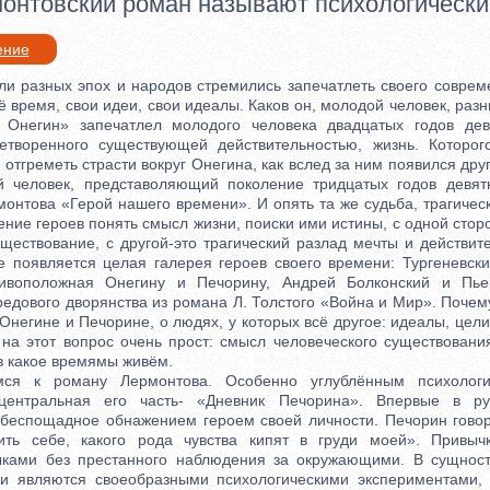
онтовский роман называют психологическ
ение
разных эпох и народов стремились запечатлеть своего совреме
ё время, свои идеи, свои идеалы. Каков он, молодой человек, раз
 Онегин» запечатлел молодого человека двадцатых годов девя
летворенного существующей действительностью, жизнь. Которог
 отгреметь страсти вокруг Онегина, как вслед за ним появился дру
й человек, представоляющий поколение тридцатых годов девятн
онтова «Герой нашего времени». И опять та же судьба, трагичес
ние героев понять смысл жизни, поиски ими истины, с одной стор
ществование, с другой-это трагический разлад мечты и действит
е появляется целая галерея героев своего времени: Тургеневски
ивоположная Онегину и Печорину, Андрей Болконский и Пье
едового дворянства из романа Л. Толстого «Война и Мир». Почем
Онегине и Печорине, о людях, у которых всё другое: идеалы, цел
 на этот вопрос очень прост: смысл человеческого существовани
 в какое времямы живём.
 роману Лермонтова. Особенно углублённым психологич
 центральная его часть- «Дневник Печорина». Впервые в ру
 беспощадное обнажением героем своей личности. Печорин говор
ить себе, какого рода чувства кипят в груди моей». Привыч
ыками без престанного наблюдения за окружающими. В сущност
и являются своеобразными психологическими экспериментами, 