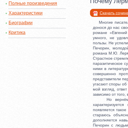
Почему Лерм
Полные произведения
Характеристики
Скачать сочин
Многие писатели 
Биографии
донося до нас сво
Критика
романе «Евгений
умного, не удов
пользы. Не успели
Печорин, молодо
романа М.Ю. Лерм
Страстное стремле
паразитическое су
ними в литератур
совершенно прот
представители пер
угасают споры об 
мой взгляд, ответ
зависимо от того,
Но вернёмся к
характеризуется
появляется такое
стараюсь объясн
дополняется нав
Печорин с людьм