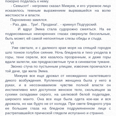
покорно подалась к нему.
- Семьсот! - негромко сказал Мижуев, и его угрюмое лицо
исказилось темным выражением вырвавшейся на волю
жестокости и власти.
Пархоменко замялся.
- Раз, два... Три!.. Продана!.. - крикнул Подгурский.
И вдруг Эмма стала судорожно смеяться. На ее
подрисованных неискренних глазах сверкнули бессильные,
быть может, ей самой непонятные слезы обиды и стыда.
VI
Уже светало, и с далекого края моря на спящий городок
шло тонкое голубое сияние. Ночь бледнела и тихо уходила в
горы, тени серели, все казалось прозрачным, и даже горы
вдали залегли, как предрассветные тучи в синеватом тумане.
Звонко стуча по пустынным улицам, извозчик промчался к
той даче, где жила Эмма.
Мижуев все еще дрожал от неожиданно налетевшего
дикого возбуждения. Купленная женщина была у него в
руках, и в несознаваемом чувстве полной власти он
инстинктивно мял доступное женское тело, скользящее за
сухими складками серого, на шелковой белой подкладке,
широкого манто. Она все еще была одета кое-как и вся
дрожала, но как будто не от холода. При свете бледного утра
ее большие глаза на бледном подрумяненном лице с
растрепавшейся прической глядели испуганно и странно.