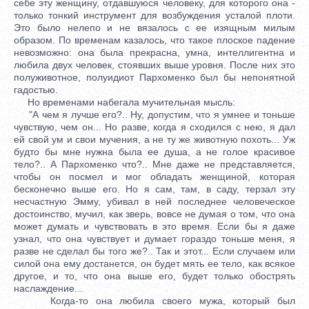
себе эту женщину, отдавшуюся человеку, для которого она -
только тонкий инструмент для возбуждения усталой плоти.
Это было нелепо и не вязалось с ее изящным милым
образом. По временам казалось, что такое плоское падение
невозможно: она была прекрасна, умна, интеллигентна и
любила двух человек, стоявших выше уровня. После них это
полуживотное, полуидиот Пархоменко был бы непонятной
гадостью.
Но временами набегала мучительная мысль:
"А чем я лучше его?.. Ну, допустим, что я умнее и тоньше
чувствую, чем он... Но разве, когда я сходился с нею, я дал
ей свой ум и свои мучения, а не ту же животную похоть... Уж
будто бы мне нужна была ее душа, а не голое красивое
тело?.. А Пархоменко что?.. Мне даже не представляется,
чтобы он посмел и мог обладать женщиной, которая
бесконечно выше его. Но я сам, там, в саду, терзал эту
несчастную Эмму, убивал в ней последнее человеческое
достоинство, мучил, как зверь, вовсе не думая о том, что она
может думать и чувствовать в это время. Если бы я даже
узнал, что она чувствует и думает гораздо тоньше меня, я
разве не сделал бы того же?.. Так и этот... Если случаем или
силой она ему достанется, он будет мять ее тело, как всякое
другое, и то, что она выше его, будет только обострять
наслаждение...
Когда-то она любила своего мужа, который был