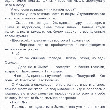
вдоль голого тела женщины, и короткая мысль сверкнула у
него в мозгу.
"А что, если вырвать у них из-под носа?"
В глазах у него зажглись острые искры. Отуманивало это
властное сознание своей силы.
- Скорее же, господа... Холодно... - вдруг проговорила
Эмма и вздрогнула, сжав голые плечи. Полные груди
колыхнулись и замерли, как бичом ударив по воспаленным
телам мужчин.
- Шестьсот!.. - взвизгнул от восторга Пархоменко.
Биржевик что-то пробормотал с извиняющимся
еврейским акцентом.
- Что?
- Это уж слишком, господа... Шутка шуткой, но ведь
Эммке...
- Дело не в Эмме!.. - восторженно блестя глазами,
возразил Пархоменко. - Тут - штрих!
- Н-нет... Аукцион так аукцион! - сказал Подгурский. - Кто
больше? Шестьсот... Кто больше?
С Мижуевым сделалось что-то странное и мучительное:
темное жестокое желание поднималось снизу и боролось с
гадливостью и сознательным презрением ко всем и к себе
самому. Но что-то было сильнее презрения.
- Раз!.. Два!..
Пархоменко подскочил к Змме, и она уже инстинктивно