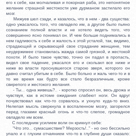
его к себе, как молчаливая и покорная раба, это непонятное
желание страшной жестокости уже дурманом застилало его
мозг.
Мижуев шел сзади, и казалось, что в нем - два существа:
одно ужасалось того, что овладело им, а другое было пьяно
сознанием полной власти и не хотело видеть того, что
совершенно ясно понимал он. И чем больше поднимались в
нем гадливость к себе и жалость к этой усталой, так, видимо,
страдающей и скрывающей свое страдание женщине, тем
неудержимее становилась жажда самой грязной, и жестокой
похоти. И было такое чувство, точно он падал в пропасть,
видел свое падение, ужасался его и скользил все ниже и
ниже во власти проснувшегося старою зверя, которого он
давно считал убитым в себе. Было больно и жаль чего-то и в
то же время как будто все стало безразличным, кроме
свирепого и жестокого желания.
- Ты... одна живешь?.. - коротко спросил он, весь дрожа и
чувствуя, как в истоме ожидания слабеют ноги. Он вдруг
почувствовал как что-то сорвалось и ухнуло куда-то вниз.
Нелепая мысль сверкнула в воспаленном мозгу, загорелся
перед глазами красный огонь и что-то слепое, громадное
овладело им всем.
С последним усилием воли он крикнул себе:
"Что это... сумасшествие? Мерзость!.." - но оно бессильно
упало и с глухим отчаянием что-то в глубине души сказало: