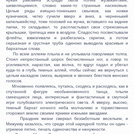
шевелящимися, словно какие-то странные насекомые.
Целые ряды изящно-тоненьких смычков, как ножки
кузнечиков, четко сучили вверх и вниз, а черненький
капельмейстер, тоже похожий на жучка, вставшего на задние
лапки, то складывал, то распластывал свои стрекозиные
крылышки, трепеща ими в воздухе. Сладостно посвистывали
флейты, взвизгивали и разбегались скрипки, а потом
серьезная и грустная труба одиноко выводила красивые и
бархатные слова.
По всем аллеям плыла и не уплывала говорливая толпа.
Стоял непрестанный шорох бесчисленных ног, а говор то
усиливался, нарастая, как волна, то вдруг падал и убегал
куда-то в глубь темных аллей, чтобы сейчас же вернуться с
целым каскадом смеха, выкриков и звонких блестков женских
голосов.
Мгновенно появляясь, путаясь, сходясь и расходясь, как в
спутанной фигуре необыкновенного танца, плыли
смеющиеся лица, интересные и фантастичные в смутной
игре голубоватого электрического света. А вверху, высоко,
темный бархат ночного неба молчаливо и торжественно
сторожил землю своими яркими южными звездами.
Праздник жизни сверкал беззаботным весельем, и
Мижуеву казалось, что среди этой нарядной толпы он один -
угрюмое пятно, печать одиночества и ненужности.