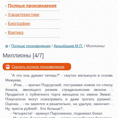
Полные произведения
Характеристики
Биографии
Критика
/
Полные произведения
/
Арцыбашев М.П.
/
Миллионы
Миллионы [4/7]
Скачать полное произведение
"А что она думает теперь?" - смутно мелькнуло в голове
Мижуева.
- Итак... - кричал Подгурский, постукивая ножом по стеклу
бокала, звенящего резким страдальческим звоном. -
Продается с публичного торга женщина по имени Эмма!..
Покупатели могут осматривать и даже трогать руками!..
Оценка... - он замялся и решительно, на удалую, закончил: -
Ну, триста рублей!.. Кто больше?..
- Четыреста! - крикнул Пархоменко, поднимал бокал.
- Ну, пусть будет пятьсот!.. - мокро захлебнулся биржевик,