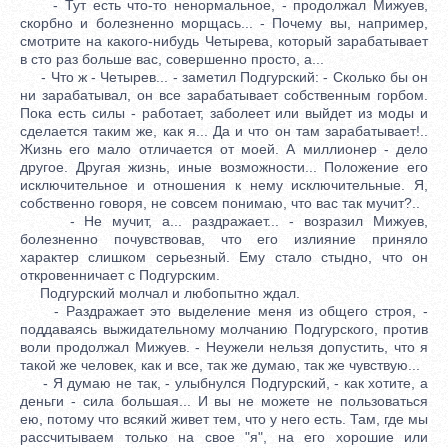
- Тут есть что-то ненормальное, - продолжал Мижуев,
скорбно и болезненно морщась... - Почему вы, например,
смотрите на какого-нибудь Четырева, который зарабатывает
в сто раз больше вас, совершенно просто, а...
- Что ж - Четырев... - заметил Подгурский: - Сколько бы он
ни зарабатывал, он все зарабатывает собственным горбом.
Пока есть силы - работает, заболеет или выйдет из моды и
сделается таким же, как я... Да и что он там зарабатывает!..
Жизнь его мало отличается от моей. А миллионер - дело
другое. Другая жизнь, иные возможности... Положение его
исключительное и отношения к нему исключительные. Я,
собственно говоря, не совсем понимаю, что вас так мучит?..
- Не мучит, а... раздражает... - возразил Мижуев,
болезненно почувствовав, что его излияние приняло
характер слишком серьезный. Ему стало стыдно, что он
откровенничает с Подгурским.
Подгурский молчал и любопытно ждал.
- Раздражает это выделение меня из общего строя, -
поддаваясь выжидательному молчанию Подгурского, против
воли продолжал Мижуев. - Неужели нельзя допустить, что я
такой же человек, как и все, так же думаю, так же чувствую...
- Я думаю не так, - улыбнулся Подгурский, - как хотите, а
деньги - сила большая... И вы не можете не пользоваться
ею, потому что всякий живет тем, что у него есть. Там, где мы
рассчитываем только на свое "я", на его хорошие или