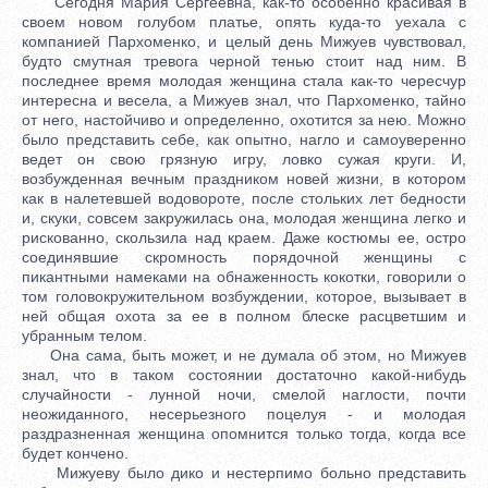
Сегодня Мария Сергеевна, как-то особенно красивая в
своем новом голубом платье, опять куда-то уехала с
компанией Пархоменко, и целый день Мижуев чувствовал,
будто смутная тревога черной тенью стоит над ним. В
последнее время молодая женщина стала как-то чересчур
интересна и весела, а Мижуев знал, что Пархоменко, тайно
от него, настойчиво и определенно, охотится за нею. Можно
было представить себе, как опытно, нагло и самоуверенно
ведет он свою грязную игру, ловко сужая круги. И,
возбужденная вечным праздником новей жизни, в котором
как в налетевшей водовороте, после стольких лет бедности
и, скуки, совсем закружилась она, молодая женщина легко и
рискованно, скользила над краем. Даже костюмы ее, остро
соединявшие скромность порядочной женщины с
пикантными намеками на обнаженность кокотки, говорили о
том головокружительном возбуждении, которое, вызывает в
ней общая охота за ее в полном блеске расцветшим и
убранным телом.
Она сама, быть может, и не думала об этом, но Мижуев
знал, что в таком состоянии достаточно какой-нибудь
случайности - лунной ночи, смелой наглости, почти
неожиданного, несерьезного поцелуя - и молодая
раздразненная женщина опомнится только тогда, когда все
будет кончено.
Мижуеву было дико и нестерпимо больно представить