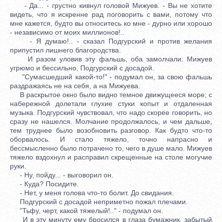
- Да... - грустно кивнул головой Мижуев. - Вы не хотите
видеть, что я искренне рад поговорить с вами, потому что
мне кажется, будто вы относитесь ко мне - дурно или хорошо
- независимо от моих миллионов!..
- Я думаю!.. - сказал Подгурский и против желания
припустил лишнего благородства.
И разом уловив эту фальшь, оба замолчали: Мижуев
угрюмо и бессильно, Подгурский с досадой.
"Сумасшедший какой-то!" - подумал он, за свою фальшь
раздражаясь не на себя, а на Мижуева.
В раскрытое окно было видно темное движущееся море; с
набережной долетали глухие стуки копыт и отдаленная
музыка. Подгурский чувствовал, что надо скорее говорить, но
сразу не нашелся. Молчание продолжалось, и чем дальше,
тем труднее было возобновить разговор. Как будто что-то
оборвалось. И стало тяжело, точно напрасно и
бессмысленно было потрачено то, чего в душе мало. Мижуев
тяжело вздохнул и расправил скрещенные на столе могучие
руки.
- Ну, пойду... - выговорил он.
- Куда? Посидите.
- Нет, у меня голова что-то болит. До свидания.
Подгурский с досадой неприметно пожал плечами.
"Тьфу, черт, какой тяжелый!.." - подумал он.
И в эту минуту ему бросился в глаза бумажник, забытый