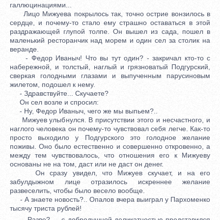
галлюцинациями...
Лицо Мижуева покрылось так, точно острие вонзилось в
сердце, и почему-то стало ему страшно оставаться в этой
раздражающей глупой толпе. Он вышел из сада, пошел в
маленький ресторанчик над морем и один сел за столик на
веранде.
- Федор Иваныч! Что вы тут один? - закричал кто-то с
набережной, и толстый, наглый и грязноватый Подгурский,
сверкая голодными глазами и выпученным парусиновым
жилетом, подошел к нему.
- Здравствуйте... Скучаете?
Он сел возле и спросил:
- Ну, Федор Иваныч, чего же мы выпьем?..
Мижуев улыбнулся. В присутствии этого и несчастного, и
наглого человека он почему-то чувствовал себя легче. Как-то
просто выходило у Подгурского это голодное желание
поживы. Оно было естественно и совершенно откровенно, а
между тем чувствовалось, что отношения его к Мижуеву
основаны не на том, даст или не даст он денег.
Он сразу увидел, что Мижуев скучает, и на его
забулдыжном лице отразилось искреннее желание
развеселить, чтобы было весело вообще.
- А знаете новость?.. Опалов вчера выиграл у Пархоменко
тысячу триста рублей!
- Разве?.. - с добродушной деликатностью представился