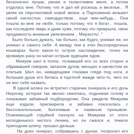
бесконечно лучше, умнее и талантливее меня, а потом
отдалась мне. Потому что я дал ей роскошь и веселье... Я
увлек ее перспективой новой жизни, а Пархоменко возьмет
своей наглостью, самодурством... еще чем-нибудь... Она
пошла ко мне не любя, только потому, что я богат... пошла,
как последняя тварь и даже хуже, потому что прикрыла, свою
продажность мнимым увлечением... Мерзость!.."
Было больно думать; так больно, как будто, унижая ее, он
унижал и самого себя. А между тем в этих беспорядочных
кошмарах было какое-то острое наслаждение, точно на
кровавую рану он капал острым зудящим ядом.
Мижуев шел в толпе, толкавшей его со всех сторон и
обдававшей говором, запахом духов, женщин и шелестом их
платьев. Шел он, невидящими глазами глядя под ноги, и
большая душа его билась в тщетной жажде чего-то, чего он
не мог себе назвать.
В одной аллее он встретил старичка генерала и его дочь
Нюрочку, которая так звонко смеялась, поднимая голову и
показывая забавный подбородочек. Она увидела Мижуева
еще издали, присмирела и забавно покосилась с
бессознательным, боязливым и наивным призывом.
Освежающей струйкой пахнуло на Мижуева от этого
молоденького чистого личика, но он сжался и, тяжело
приподняв шляпу, прошел дальше.
На днях генерал, собравшись с духом, попросил его