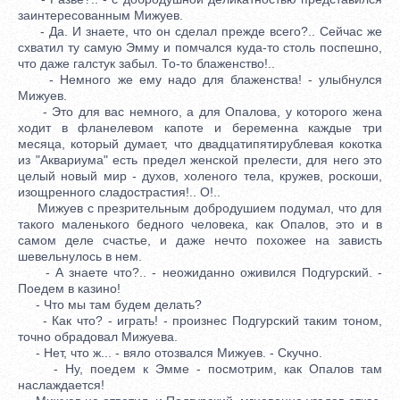
заинтересованным Мижуев.
- Да. И знаете, что он сделал прежде всего?.. Сейчас же
схватил ту самую Эмму и помчался куда-то столь поспешно,
что даже галстук забыл. То-то блаженство!..
- Немного же ему надо для блаженства! - улыбнулся
Мижуев.
- Это для вас немного, а для Опалова, у которого жена
ходит в фланелевом капоте и беременна каждые три
месяца, который думает, что двадцатипятирублевая кокотка
из "Аквариума" есть предел женской прелести, для него это
целый новый мир - духов, холеного тела, кружев, роскоши,
изощренного сладострастия!.. О!..
Мижуев с презрительным добродушием подумал, что для
такого маленького бедного человека, как Опалов, это и в
самом деле счастье, и даже нечто похожее на зависть
шевельнулось в нем.
- А знаете что?.. - неожиданно оживился Подгурский. -
Поедем в казино!
- Что мы там будем делать?
- Как что? - играть! - произнес Подгурский таким тоном,
точно обрадовал Мижуева.
- Нет, что ж... - вяло отозвался Мижуев. - Скучно.
- Ну, поедем к Эмме - посмотрим, как Опалов там
наслаждается!