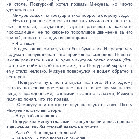
на столе. Подгурский хотел позвать Мижуева, но что-то
удержало его.
Мижуев вышел на тротуар и тихо побрел в сторону сада.
Нечто странное осталось в памяти и мучило его: не то это
был тяжелый, неудачный, глупый разговор с каким-то
проходимцем, не то какое-то торопливое движение за его
спиной, когда он выходил из ресторана.
- Что такое?
И вдруг он вспомнил, что забыл бумажник. И прежде чем
подумал, почувствовал, что произошло скверное. Неясная
мысль родилась в нем, и одну минуту он хотел скорее уйти,
но потом поймал себя на мысли, что Подгурский украдет, и
ему стало неловко. Мижуев повернулся и вошел обратно в
ресторан.
Подгурский чуть не наткнулся на него. И по одному
взгляду на слегка растерянное, но в то же время наглое
лицо, с враждебными, готовыми к защите глазами, Мижуев
гадливо понял, что это правда.
С минуту они смотрели друг на друга в глаза. Потом
Мижуев неловко выговорил:
- Я тут забыл кошелек.
Подгурский мигнул глазами, вскинул брови и весь пришел
в движение, как бы готовый лететь на поиски:
- Разве?.. Я не видал. Человек!
- Не надо... - тихо возразил Мижуев.