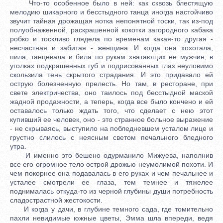
Что-то особенное было в ней: как сквозь блестящую
мелодию шикарного и бесстыдного танца иногда настойчиво
звучит тайная дрожащая нотка непонятной тоски, так из-под
полуобнаженной, раскрашенной кокотки загородного кабака
робко и тоскливо глядела по временам какая-то другая -
несчастная и забитая - женщина. И когда она хохотала,
пила, танцевала и била по рукам хватающих ее мужчин, в
уголках подкрашенных губ и подрисованных глаз неуловимо
скользила тень скрытого страдания. И это придавало ей
острую болезненную прелесть. Но там, в ресторане, при
свете электричества, оно таилось под бесстыдной маской
жадной продажности, а теперь, когда все было кончено и ей
оставалось только ждать того, что сделает с нею этот
купивший ее человек, оно - это странное больное выражение
- не скрываясь, выступило на побледневшем усталом лице и
грустно слилось с неясным светом печального бледного
утра.
И именно это бешено одурманило Мижуева, наполнив
все его огромное тело острой дрожью неумолимой похоти. И
чем покорнее она подавалась в его руках и чем печальнее и
усталее смотрели ее глаза, тем темнее и тяжелее
поднималась откуда-то из черной глубины души потребность
сладострастной жестокости.
И когда у дачи, в глубине темного сада, где томительно
пахли невидимые южные цветы, Эмма шла впереди, ведя