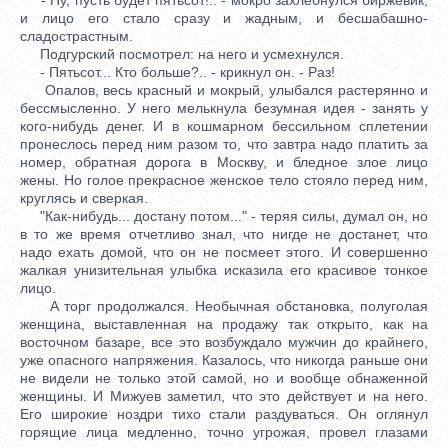
и лицо его стало сразу и жадным, и бесшабашно-
сладострастным.
Подгурский посмотрел: на него и усмехнулся.
- Пятьсот... Кто больше?.. - крикнул он. - Раз!
Опалов, весь красный и мокрый, улыбался растерянно и
бессмысленно. У него мелькнула безумная идея - занять у
кого-нибудь денег. И в кошмарном бессильном сплетении
пронеслось перед ним разом то, что завтра надо платить за
номер, обратная дорога в Москву, и бледное злое лицо
жены. Но голое прекрасное женское тело стояло перед ним,
круглясь и сверкая.
"Как-нибудь... достану потом..." - теряя силы, думал он, но
в то же время отчетливо знал, что нигде не достанет, что
надо ехать домой, что он не посмеет этого. И совершенно
жалкая унизительная улыбка исказила его красивое тонкое
лицо.
А торг продолжался. Необычная обстановка, полуголая
женщина, выставленная на продажу так открыто, как на
восточном базаре, все это возбуждало мужчин до крайнего,
уже опасного напряжения. Казалось, что никогда раньше они
не видели не только этой самой, но и вообще обнаженной
женщины. И Мижуев заметил, что это действует и на него.
Его широкие ноздри тихо стали раздуваться. Он оглянул
горящие лица медленно, точно угрожая, провел глазами