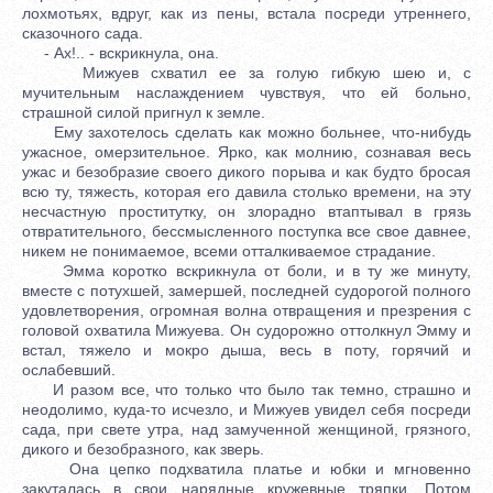
лохмотьях, вдруг, как из пены, встала посреди утреннего,
сказочного сада.
- Ах!.. - вскрикнула, она.
Мижуев схватил ее за голую гибкую шею и, с
мучительным наслаждением чувствуя, что ей больно,
страшной силой пригнул к земле.
Ему захотелось сделать как можно больнее, что-нибудь
ужасное, омерзительное. Ярко, как молнию, сознавая весь
ужас и безобразие своего дикого порыва и как будто бросая
всю ту, тяжесть, которая его давила столько времени, на эту
несчастную проститутку, он злорадно втаптывал в грязь
отвратительного, бессмысленного поступка все свое давнее,
никем не понимаемое, всеми отталкиваемое страдание.
Эмма коротко вскрикнула от боли, и в ту же минуту,
вместе с потухшей, замершей, последней судорогой полного
удовлетворения, огромная волна отвращения и презрения с
головой охватила Мижуева. Он судорожно оттолкнул Эмму и
встал, тяжело и мокро дыша, весь в поту, горячий и
ослабевший.
И разом все, что только что было так темно, страшно и
неодолимо, куда-то исчезло, и Мижуев увидел себя посреди
сада, при свете утра, над замученной женщиной, грязного,
дикого и безобразного, как зверь.
Она цепко подхватила платье и юбки и мгновенно
закуталась в свои нарядные кружевные тряпки. Потом