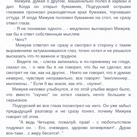
Мижуев, думая о другом, машинально полез в карман и
дал. Когда он открыл бумажник, Подгурский острыми
глазками пронизал разноцветные края бумажек, торчавших
оттуда. И когда Мижуев положил бумажник на стол, не сразу
отвел глаза.
- Я не понимаю одного... - медленно выговорил Мижуев,
как бы в ответ собственным мыслям.
- Чего?
Мижуев ответил не сразу и смотрел в сторону с таким
выражением затуманившихся глаз, точно хотел и не решался
высказать что-то важное и трудное.
- Видите ли, - слегка запинаясь и по-прежнему не глядя,
сказал он, - о чем бы я ни говорил, что бы ни сделал, все
смотрят не так, как на других... Никто не говорит, что я думаю
неверно, чувствую неправильно, все говорят: "миллионер...
миллионы..." Если б вы знали, как это... скучно!..
Мижуев неловко улыбнулся, и по этой улыбке видно было,
что вместо "скучно" он хотел сказать нечто большее и
серьезное.
Подгурский во все глаза посмотрел на него. Он уже забыл
предыдущий разговор и не сразу понял, почему Мижуев
говорит об этом.
"А ведь Четырев, пожалуй, прав! - с любопытством
подумал он. - Его, очевидно, здорово кочевряжит!.. Дурак
все-таки... с жиру бесится!.."