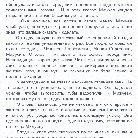
обернулась и стала перед ним, непонятно глядя темными
таинственными глазами. И в этих глазах Мижуев увидел
отвращение и острую бессильную ненависть.
Она молчала, вся дрожа в своем манто. Мижуев
улыбнулся, подождал и растерянно тронулся с места, не
зная, что дальше сказать и сделать.
Он вдруг почувствовал ужасный непоправимый стыд и
какой-то темный унизительный страх. Все люди, которых он
видел сегодня, - Четырев, Пархоменко, Мария Сергеевна,
Марусин, Опалов - мгновенно пронеслись перед ним.
Ненавидящие карающие глаза Четырева выглянули из-за
этих страшных, полных той же непримиримой ненависти
женских глаз, и он чуть не вскрикнул от боли, стыда и
полного отчаяния.
Но неожиданно в ее глазах мелькнула странная тень. Не
то страх, не то угодливость, не то жадность. Она сделала
усилие, чтобы выговорить, губы вздрогнули, и Мижуеву,
смотревшему на нее, вдруг стало страшно.
Это был, казалось, уже не человек, а что-то другое -
жалкое и гадкое: глаза ее, и жадные, и злые, смотрели лживо
и нагло, губы уродливо кривились в скользкую улыбку. Она
сделала два шага вперед и, подняв голую руку, положила ее
на плечо Мижуеву.
Бледный свет утра скользнул по ее чистым линиям и
затерялся в мягких тенях полной пышной груди.