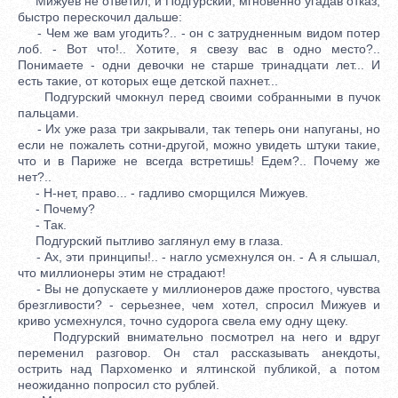
Мижуев не ответил, и Подгурский, мгновенно угадав отказ,
быстро перескочил дальше:
- Чем же вам угодить?.. - он с затрудненным видом потер
лоб. - Вот что!.. Хотите, я свезу вас в одно место?..
Понимаете - одни девочки не старше тринадцати лет... И
есть такие, от которых еще детской пахнет...
Подгурский чмокнул перед своими собранными в пучок
пальцами.
- Их уже раза три закрывали, так теперь они напуганы, но
если не пожалеть сотни-другой, можно увидеть штуки такие,
что и в Париже не всегда встретишь! Едем?.. Почему же
нет?..
- Н-нет, право... - гадливо сморщился Мижуев.
- Почему?
- Так.
Подгурский пытливо заглянул ему в глаза.
- Ах, эти принципы!.. - нагло усмехнулся он. - А я слышал,
что миллионеры этим не страдают!
- Вы не допускаете у миллионеров даже простого, чувства
брезгливости? - серьезнее, чем хотел, спросил Мижуев и
криво усмехнулся, точно судорога свела ему одну щеку.
Подгурский внимательно посмотрел на него и вдруг
переменил разговор. Он стал рассказывать анекдоты,
острить над Пархоменко и ялтинской публикой, а потом
неожиданно попросил сто рублей.