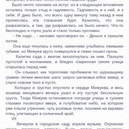
Было нечто похожее на испуг, но в следующее мгновение
остались только стыд и гадливость. Гадливость и к ней, и к
себе. И дико было, что всего одну минуту тому назад в нем
пронеслась эта страшная буря. Казалось, что она
разразилась, и там, где разразилась, не было ничего. Что-то
бесплодно и глупо ушло и стало только противно.
- Не надо... - неловко проговорил он. - Деньги я пришлю
потом...
Она еще тянулась к нему, заманчиво улыбаясь лживыми
губами, но Мижуев круто повернулся и тяжко пошел прочь.
Калитка сада с визгом захлопнулась за ним. Пахнуло
пустотой и молчанием, и бледно озаренная синяя улица
открылась перед ним.
Он слышал, как торопливо пробежали по шуршащему
гравию легкие женские шаги; шорох шелковых юбок замер, и
стало совсем тихо и пусто.
Холодно и грустно опустело и сердце Мижуева, и весь
кошмар минувшего вечера ушел в эту пустую бессильную
грусть. Тогда Мижуев остановился посреди улицы и сухими
глазами посмотрел вверх, в голубоватое небо, на котором
уже плыли утренние, чуть розовые тучки, похожие на караван
птиц, улетающих в солнечный край.
VII
Вечером в городском саду играла музыка. Огромная
яркая раковина эстрады была полна музыкантами,