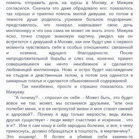
помочь отправить дочь на курсы в Москву, и Мижуев
согласился. Сначала это даже обрадовало его: показалось
так хорошо и приятно помочь милой девушке, но потом в
темноте души родилось угрюмое больное подозрение:
представилось, что генерал навязывает свою дочь
миллионеру и что она сама не может не знать этого. Мижуев
ясно, точно старую знакомую картину, увидел, как он
встретится с девушкой в Москве, как они будут уже с первого
момента чувствовать себя в особых отношениях: связанной
и хозяина, ждущего благодарности. После
непродолжительной борьбы и слез она, конечно, примет
совершившееся как нечто неизбежное и сделается
любовницей миллионера. Ново и остро будет наслаждение
ее стыдом и девственным телом, а потом она оденется в
шикарные платья и сделается обыкновенной содержанкой.
Так неизбежно, просто и страшно показалось это
Мижуеву.
"А почему?.. - спросил он себя. - Может быть, это будет
вовсе не так: может, мы останемся друзьями, "или она
полюбит меня, и в ее нетронутой жизни и моя станет свежей
и здоровой?.. Почему я жду только мерзости, ведь жизнь
другая существует - люди живут счастливо и искренне... что
ж я?.. Или я сам ношу в себе зародыш болезни, и все, к чему
прикоснусь, должно обращаться в пошлость, в мертвечину?..
Это кошмар!.. Я болен и убиваю себя какими-то