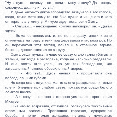
"Ну и пусть... почему - нет, если я могу и хочу? Да - зверь,
самодур... да... ну и пусть!.."
И даже какое-то дикое злорадство зазвучало в его голосе,
когда, точно мстя кому-то, кто был лучше и чище его и кого
он терял в эту минуту, Мижуев вдруг остановил Эмму.
- Слушай... - неожиданно хрипло выговорил он. - Давай
здесь!..
Эмма остановилась и, не поняв сразу, инстинктивно
оглянулась на траву в тени под деревьями и кустами роз. Но
он перехватил этот взгляд, понял и в страшном взрыве
беспощадности схватил ее за руку.
Эмма отшатнулась, и лицо ее сразу стало таким убитым и
жалким, как тогда в ресторане, когда ее насильно раздевали.
И она опять оглянулась, но уж так безнадежно, как
затравленный, вконец обессиленный зверек.
- Что вы!.. Здесь нельзя... - прошептала она
побледневшими губами.
Но когда она отступила, манто слегка раскрылось, и голые
плечи, бледные при слабом свете, показались среди белого
ломкого шелка.
- А я хочу!.. - коротко и странно усмехаясь, проговорил
Мижуев.
Она что-то возразила, отступила, оглянулась тоскливыми
огромными глазами. Произошла короткая, судорожная
борьба, и почти голая женщина, путаясь в кружевных