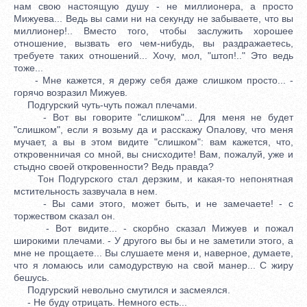
нам свою настоящую душу - не миллионера, а просто
Мижуева... Ведь вы сами ни на секунду не забываете, что вы
миллионер!.. Вместо того, чтобы заслужить хорошее
отношение, вызвать его чем-нибудь, вы раздражаетесь,
требуете таких отношений... Хочу, мол, "штоп!.." Это ведь
тоже...
- Мне кажется, я держу себя даже слишком просто... -
горячо возразил Мижуев.
Подгурский чуть-чуть пожал плечами.
- Вот вы говорите "слишком"... Для меня не будет
"слишком", если я возьму да и расскажу Опалову, что меня
мучает, а вы в этом видите "слишком": вам кажется, что,
откровенничая со мной, вы снисходите! Вам, пожалуй, уже и
стыдно своей откровенности? Ведь правда?
Тон Подгурского стал дерзким, и какая-то непонятная
мстительность зазвучала в нем.
- Вы сами этого, может быть, и не замечаете! - с
торжеством сказал он.
- Вот видите... - скорбно сказал Мижуев и пожал
широкими плечами. - У другого вы бы и не заметили этого, а
мне не прощаете... Вы слушаете меня и, наверное, думаете,
что я ломаюсь или самодурствую на свой манер... С жиру
бешусь.
Подгурский невольно смутился и засмеялся.
- Не буду отрицать. Немного есть...