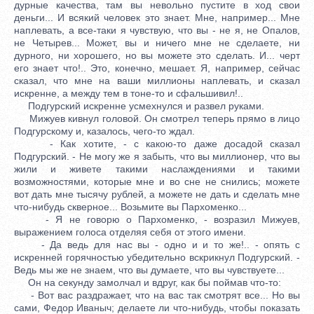
дурные качества, там вы невольно пустите в ход свои
деньги... И всякий человек это знает. Мне, например... Мне
наплевать, а все-таки я чувствую, что вы - не я, не Опалов,
не Четырев... Может, вы и ничего мне не сделаете, ни
дурного, ни хорошего, но вы можете это сделать. И... черт
его знает что!.. Это, конечно, мешает. Я, например, сейчас
сказал, что мне на ваши миллионы наплевать, и сказал
искренне, а между тем в тоне-то и сфальшивил!..
Подгурский искренне усмехнулся и развел руками.
Мижуев кивнул головой. Он смотрел теперь прямо в лицо
Подгурскому и, казалось, чего-то ждал.
- Как хотите, - с какою-то даже досадой сказал
Подгурский. - Не могу же я забыть, что вы миллионер, что вы
жили и живете такими наслаждениями и такими
возможностями, которые мне и во сне не снились; можете
вот дать мне тысячу рублей, а можете не дать и сделать мне
что-нибудь скверное... Возьмите вы Пархоменко...
- Я не говорю о Пархоменко, - возразил Мижуев,
выражением голоса отделяя себя от этого имени.
- Да ведь для нас вы - одно и и то же!.. - опять с
искренней горячностью убедительно вскрикнул Подгурский. -
Ведь мы же не знаем, что вы думаете, что вы чувствуете...
Он на секунду замолчал и вдруг, как бы поймав что-то:
- Вот вас раздражает, что на вас так смотрят все... Но вы
сами, Федор Иваныч; делаете ли что-нибудь, чтобы показать