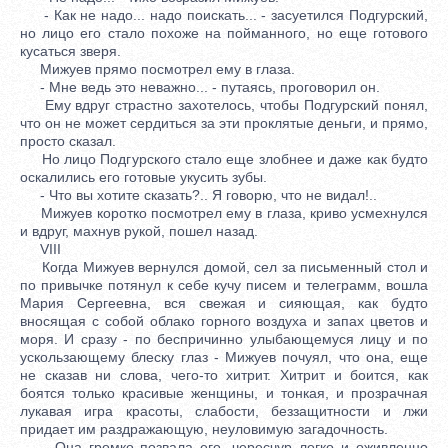
- Как не надо... надо поискать... - засуетился Подгурский,
но лицо его стало похоже на пойманного, но еще готового
кусаться зверя.
Мижуев прямо посмотрел ему в глаза.
- Мне ведь это неважно... - путаясь, проговорил он.
Ему вдруг страстно захотелось, чтобы Подгурский понял,
что он не может сердиться за эти проклятые деньги, и прямо,
просто сказал.
Но лицо Подгурского стало еще злобнее и даже как будто
оскалились его готовые укусить зубы.
- Что вы хотите сказать?.. Я говорю, что не видал!..
Мижуев коротко посмотрел ему в глаза, криво усмехнулся
и вдруг, махнув рукой, пошел назад.
VIII
Когда Мижуев вернулся домой, сел за письменный стол и
по привычке потянул к себе кучу писем и телеграмм, вошла
Мария Сергеевна, вся свежая и сияющая, как будто
вносящая с собой облако горного воздуха и запах цветов и
моря. И сразу - по беспричинно улыбающемуся лицу и по
ускользающему блеску глаз - Мижуев почуял, что она, еще
не сказав ни слова, чего-то хитрит. Хитрит и боится, как
боятся только красивые женщины, и тонкая, и прозрачная
лукавая игра красоты, слабости, беззащитности и лжи
придает им раздражающую, неуловимую загадочность.
Она громко позвала его, чересчур легко и оживленно