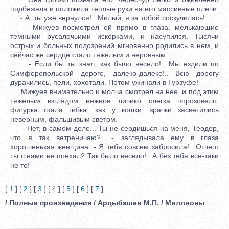
подбежала и положила теплые руки на его массивные плечи.
- А, ты уже вернулся!.. Милый, я за тобой соскучилась!
Мижуев посмотрел ей прямо в глаза, мелькающие
темными русалочьими искорками, и насупился. Тысячи
острых и больных подозрений мгновенно родились в нем, и
сейчас же сердце стало тяжелым и неровным.
- Если бы ты знал, как было весело!.. Мы ездили по
Симферопольской дороге, далеко-далеко!.. Всю дорогу
дурачились, пели, хохотали. Потом ужинали в Гурзуфе!
Мижуев внимательно и молча смотрел на нее, и под этим
тяжелым взглядом нежное личико слегка порозовело,
фигурка стала гибка, как у кошки, зрачки засветились
неверным, фальшивым светом.
- Нет, в самом деле... Ты не сердишься на меня, Теодор,
что я так ветреничаю?.. - заглядывала ему в глаза
хорошенькая женщина. - Я тебя совсем забросила!.. Отчего
ты с нами не поехал? Так было весело!.. А без тебя все-таки
не то!
[
1
] [
2
] [
3
] [ 4 ] [
5
] [
6
] [
7
]
/ Полные произведения / Арцыбашев М.П. / Миллионы