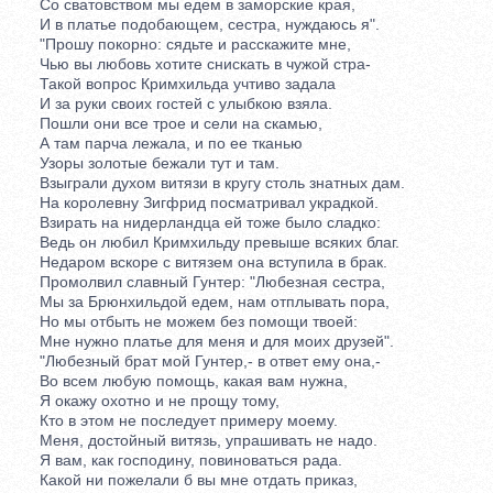
Со сватовством мы едем в заморские края,
И в платье подобающем, сестра, нуждаюсь я".
"Прошу покорно: сядьте и расскажите мне,
Чью вы любовь хотите снискать в чужой стра-
Такой вопрос Кримхильда учтиво задала
И за руки своих гостей с улыбкою взяла.
Пошли они все трое и сели на скамью,
А там парча лежала, и по ее тканью
Узоры золотые бежали тут и там.
Взыграли духом витязи в кругу столь знатных дам.
На королевну Зигфрид посматривал украдкой.
Взирать на нидерландца ей тоже было сладко:
Ведь он любил Кримхильду превыше всяких благ.
Недаром вскоре с витязем она вступила в брак.
Промолвил славный Гунтер: "Любезная сестра,
Мы за Брюнхильдой едем, нам отплывать пора,
Но мы отбыть не можем без помощи твоей:
Мне нужно платье для меня и для моих друзей".
"Любезный брат мой Гунтер,- в ответ ему она,-
Во всем любую помощь, какая вам нужна,
Я окажу охотно и не прощу тому,
Кто в этом не последует примеру моему.
Меня, достойный витязь, упрашивать не надо.
Я вам, как господину, повиноваться рада.
Какой ни пожелали б вы мне отдать приказ,