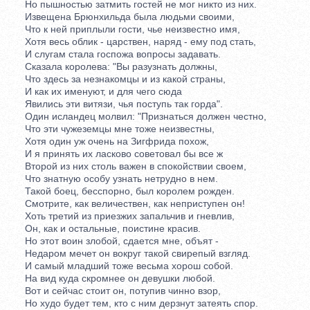
Но пышностью затмить гостей не мог никто из них.
Извещена Брюнхильда была людьми своими,
Что к ней приплыли гости, чье неизвестно имя,
Хотя весь облик - царствен, наряд - ему под стать,
И слугам стала госпожа вопросы задавать.
Сказала королева: "Вы разузнать должны,
Что здесь за незнакомцы и из какой страны,
И как их именуют, и для чего сюда
Явились эти витязи, чья поступь так горда".
Один исландец молвил: "Признаться должен честно,
Что эти чужеземцы мне тоже неизвестны,
Хотя один уж очень на Зигфрида похож,
И я принять их ласково советовал бы все ж
Второй из них столь важен в спокойствии своем,
Что знатную особу узнать нетрудно в нем.
Такой боец, бесспорно, был королем рожден.
Смотрите, как величествен, как неприступен он!
Хоть третий из приезжих запальчив и гневлив,
Он, как и остальные, поистине красив.
Но этот воин злобой, сдается мне, объят -
Недаром мечет он вокруг такой свирепый взгляд.
И самый младший тоже весьма хорош собой.
На вид куда скромнее он девушки любой.
Вот и сейчас стоит он, потупив чинно взор,
Но худо будет тем, кто с ним дерзнут затеять спор.