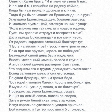
Ответил Хаген брату: "И в плен не взяли б нас,
И плыли б мы спокойно на родину сейчас,
Когда бы нам вернули доспехи и клинки.
Тогда б уж было чваниться Брюнхильде не с руки".
Услышала Брюнхильда двух братьев разговор
И молвила с усмешкой, взглянув на них в упор:
"Коль впрямь они так смелы и нравом горячи,
Пусть им доспехи отдадут и возвратят мечи".
Дала приказ Брюнхильда - и вот мечи несут.
От радости зарделся отважный Данкварт тут.
"Пусть начинают игры! - воскликнул громко он.-
Пока при нас оружие, король не побежден".
Безмерной силой дева была наделена.
Внести метальный камень велела в круг она,
А этот тяжкий камень размером был таков,
Что подняли его с трудом двенадцать смельчаков.
Вслед за копьем метала она его всегда.
Почуяли бургунды, что им грозит беда.
"Вот горе! - молвил Хаген.- Король влюбился зря:
В мужья ей нужно дьявола, а не богатыря".
Проворно засучила Брюнхильда рукава
И щит на левый локоть повесила сперва,
Затем рукою белой схватилась за копье.
Испуг король почувствовал, увидев прыть ее.
Бой начался, и Гунтер простился б с головою,