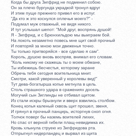
Когда бы друга Зигфрид не подменил собою.
Он за плечо бургунда украдкой тронул вдруг
И этим пуще прежнего привел его в испуг.
"Да кто ж это коснулся оплечья моего?" -
Подумал муж отважный, не видя никого.
И тут услышал шепот: "Мой друг, воспрянь душой!
Я - Зигфрид, и с Брюнхильдою мы выиграем бой.
На локоть незаметно повесь мне щит свой прочный
И повторяй за мною мои движенья точно.
Ты только притворяйся - все сделаю я сам".
Король, душою вновь воспряв, внимал его словам.
"Коль никому не скажешь ты о моем обмане,
Ты избежишь бесчестья, которому заране
Обречь тебя сегодня воительница мнит.
Смотри, какой уверенный у королевы вид!"
Тут дева-богатырша копье метнула в цель.
Столь страшного удара в сражениях досель
Могучий сын Зиглинды не отбивал щитом.
Из стали искры брызнули и вверх взвились столбом.
Конец копья каленый сквозь щит прошел, звеня,
И грянул в прочный панцирь, исторгнув сноп огня.
Толчок поверг бы наземь воителей лихих,
Но спас от верной гибели плащ-невидимка их.
Кровь хлынула струею из Зигфридова рта.
Отпрыгнул нидерландец и вырвал из щита