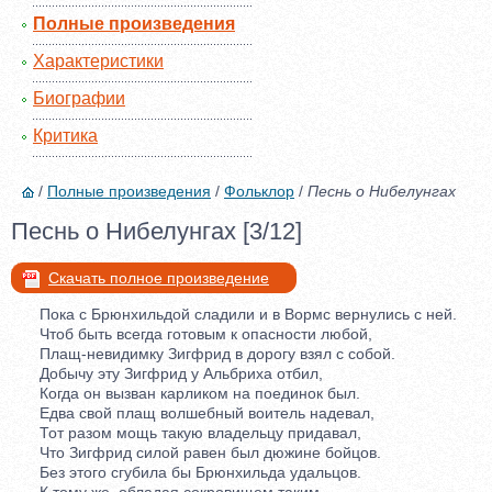
Полные произведения
Характеристики
Биографии
Критика
/
Полные произведения
/
Фольклор
/
Песнь о Нибелунгах
Песнь о Нибелунгах [3/12]
Скачать полное произведение
Пока с Брюнхильдой сладили и в Вормс вернулись с ней.
Чтоб быть всегда готовым к опасности любой,
Плащ-невидимку Зигфрид в дорогу взял с собой.
Добычу эту Зигфрид у Альбриха отбил,
Когда он вызван карликом на поединок был.
Едва свой плащ волшебный воитель надевал,
Тот разом мощь такую владельцу придавал,
Что Зигфрид силой равен был дюжине бойцов.
Без этого сгубила бы Брюнхильда удальцов.
К тому же, обладая сокровищем таким,