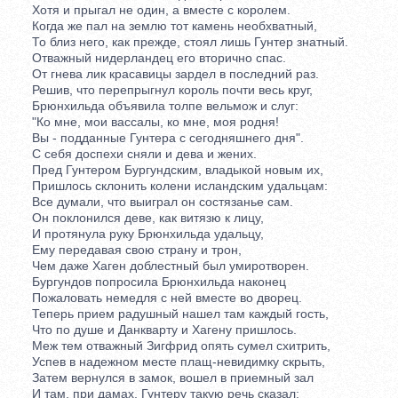
Хотя и прыгал не один, а вместе с королем.
Когда же пал на землю тот камень необхватный,
То близ него, как прежде, стоял лишь Гунтер знатный.
Отважный нидерландец его вторично спас.
От гнева лик красавицы зардел в последний раз.
Решив, что перепрыгнул король почти весь круг,
Брюнхильда объявила толпе вельмож и слуг:
"Ко мне, мои вассалы, ко мне, моя родня!
Вы - подданные Гунтера с сегодняшнего дня".
С себя доспехи сняли и дева и жених.
Пред Гунтером Бургундским, владыкой новым их,
Пришлось склонить колени исландским удальцам:
Все думали, что выиграл он состязанье сам.
Он поклонился деве, как витязю к лицу,
И протянула руку Брюнхильда удальцу,
Ему передавая свою страну и трон,
Чем даже Хаген доблестный был умиротворен.
Бургундов попросила Брюнхильда наконец
Пожаловать немедля с ней вместе во дворец.
Теперь прием радушный нашел там каждый гость,
Что по душе и Данкварту и Хагену пришлось.
Меж тем отважный Зигфрид опять сумел схитрить,
Успев в надежном месте плащ-невидимку скрыть,
Затем вернулся в замок, вошел в приемный зал
И там, при дамах, Гунтеру такую речь сказал: