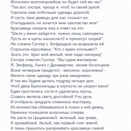
Исполнен всепокорнейше он будет сей же час".
"Так вот, сестра, прошу я, чтоб ты своей рукой
Скроила нам побольше одежды дорогой,
И пусть твои девицы для нас сошьют ее.
Откладывать не хочется мне сватовство мое".
Красавица сказала ему в ответ на это:
"Шелк у меня найдется, нужны лишь самоцветы.
Пусть их в щиты насыплют2 и принесут скорей".
Ни словом Гунтер с Зигфридом не возразили ей.
Спросила королевна: "Кто с вами поплывет?
Знать это, брат мой милый, мне надо наперед".
Сестре ответил Гунтер: "Мы едем вчетвером:
Я, Зигфрид, Хаген с Данквартом, лихим богатырем.
Всем четверым придется,- запомни, королевна! -
Менять свою одежду три раза ежедневно,
И так мы будем делать подряд четыре дня,
Чтоб двор Брюнхильды в скупости не укорял меня".
Едва простились гости и удалились прочь,
Созвать велела свиту достойной Уты дочь
И отобрала тридцать отменных мастериц
Из множества сбежавшихся в покои к ней девиц.
Каменья понашили искусницы сперва
На шелк из Цацаманки3, зеленый, как трава,
И аравийский, белый, как первый снег зимой,
А ткань пришлось раскраивать красавице самой.