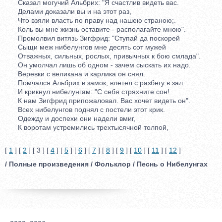
Сказал могучий Альбрих: "Я счастлив видеть вас.
Делами доказали вы и на этот раз,
Что взяли власть по праву над нашею страною;.
Коль вы мне жизнь оставите - располагайте мною".
Промолвил витязь Зигфрид: "Ступай да поскорей
Сыщи меж нибелунгов мне десять сот мужей
Отважных, сильных, рослых, привычных к бою смлада".
Он умолчал лишь об одном - зачем сыскать их надо.
Веревки с великана и карлика он снял.
Помчался Альбрих в замок, влетел с разбегу в зал
И крикнул нибелунгам: "С себя стряхните сон!
К нам Зигфрид припожаловал. Вас хочет видеть он".
Всех нибелунгов поднял с постели этот крик.
Одежду и доспехи они надели вмиг,
К воротам устремились трехтысячной толпой,
[
1
] [
2
] [ 3 ] [
4
] [
5
] [
6
] [
7
] [
8
] [
9
] [
10
] [
11
] [
12
]
/ Полные произведения / Фольклор / Песнь о Нибелунгах