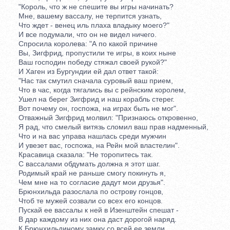
"Король, что ж не спешите вы игры начинать?
Мне, вашему вассалу, не терпится узнать,
Что ждет - венец иль плаха владыку моего?"
И все подумали, что он не видел ничего.
Спросила королева: "А по какой причине
Вы, Зигфрид, пропустили те игры, в коих ныне
Ваш господин победу стяжал своей рукой?"
И Хаген из Бургундии ей дал ответ такой:
"Нас так смутил сначала суровый ваш прием,
Что в час, когда тягались вы с рейнским королем,
Ушел на берег Зигфрид и наш корабль стерег.
Вот почему он, госпожа, на играх быть не мог".
Отважный Зигфрид молвил: "Признаюсь откровенно,
Я рад, что смелый витязь сломил ваш прав надменный,
Что и на вас управа нашлась среди мужчин
И увезет вас, госпожа, на Рейн мой властелин".
Красавица сказала: "Не торопитесь так.
С вассалами обдумать должна я этот шаг.
Родимый край не раньше смогу покинуть я,
Чем мне на то согласие дадут мои друзья".
Брюнхильда разослала по острову гонцов,
Чтоб те мужей созвали со всех его концов.
Пускай ее вассалы к ней в Изенштейн спешат -
В дар каждому из них она даст дорогой наряд.
К Брюнхильдиному замку со всей ее земли