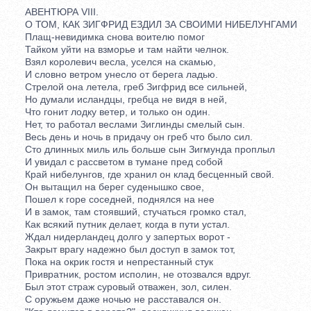
АВЕНТЮРА VIII.
О ТОМ, КАК ЗИГФРИД ЕЗДИЛ ЗА СВОИМИ НИБЕЛУНГАМИ
Плащ-невидимка снова воителю помог
Тайком уйти на взморье и там найти челнок.
Взял королевич весла, уселся на скамью,
И словно ветром унесло от берега ладью.
Стрелой она летела, греб Зигфрид все сильней,
Но думали исландцы, гребца не видя в ней,
Что гонит лодку ветер, и только он один.
Нет, то работал веслами Зиглинды смелый сын.
Весь день и ночь в придачу он греб что было сил.
Сто длинных миль иль больше сын Зигмунда проплыл
И увидал с рассветом в тумане пред собой
Край нибелунгов, где хранил он клад бесценный свой.
Он вытащил на берег суденышко свое,
Пошел к горе соседней, поднялся на нее
И в замок, там стоявший, стучаться громко стал,
Как всякий путник делает, когда в пути устал.
Ждал нидерландец долго у запертых ворот -
Закрыт врагу надежно был доступ в замок тот,
Пока на окрик гостя и непрестанный стук
Привратник, ростом исполин, не отозвался вдруг.
Был этот страж суровый отважен, зол, силен.
С оружьем даже ночью не расставался он.