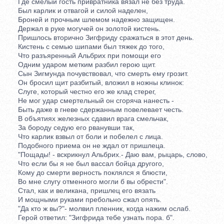
Где смелый гость привратника вязал не без труда.
Был карлик и отвагой и силой наделен,
Броней и прочным шлемом надежно защищен.
Держал в руке могучей он золотой кистень.
Пришлось вторично Зигфриду сражаться в этот день.
Кистень с семью шипами был тяжек до того,
Что разъяренный Альбрих при помощи его
Одним ударом метким разбил герою щит.
Сын Зигмунда почувствовал, что смерть ему грозит.
Он бросил щит разбитый, вложил в ножны клинок:
Слуге, который честно его же клад стерег,
Не мог удар смертельный он сгоряча нанесть -
Быть даже в гневе сдержанным повелевает честь.
В объятиях железных сдавил врага смельчак,
За бороду седую его рванувши так,
Что карлик взвыл от боли и побелел с лица.
Подобного приема он не ждал от пришлеца.
"Пощады! - вскрикнул Альбрих.- Даю вам, рыцарь, слово,
Что если бы я не был вассал бойца другого,
Кому до смерти верность поклялся я блюсти,
Во мне слугу отменного могли б вы обрести".
Стал, как и великана, пришлец его вязать
И мощными руками пребольно сжал опять.
"Да кто ж вы?"- молвил пленник, когда нажим ослаб.
Герой ответил: "Зигфрида тебе узнать пора. б".