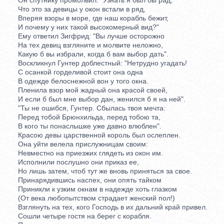
Что это за девицы у окон встали в ряд,
Вперяя взоры в море, где наш корабль бежит,
И почему у них такой высокомерный вид?"
Ему ответил Зигфрид: "Вы лучше осторожно
На тех девиц взгляните и молвите неложно,
Какую б вы избрали, когда б вам выбор дать".
Воскликнул Гунтер доблестный: "Нетрудно угадать!
С осанкой горделивой стоит она одна
В одежде белоснежной вон у того окна.
Пленила взор мой жадный она красой своей,
И если б был мне выбор дан, женился б я на ней".
"Ты не ошибся, Гунтер. Сбылась твоя мечта:
Перед тобой Брюнхильда, перед тобою та,
В кого ты понаслышке уже давно влюблен".
Красою девы царственной король был ослеплен.
Она уйти велела прислужницам своим:
Невместно на приезжих глядеть из окон им.
Исполнили послушно они приказ ее,
Но лишь затем, чтоб тут же вновь приняться за свое.
Принарядившись наспех, они опять тайком
Приникли к узким окнам в надежде хоть глазком
(От века любопытством страдает женский пол!)
Взглянуть на тех, кого Господь в их дальний край привел.
Сошли четыре гостя на берег с корабля.