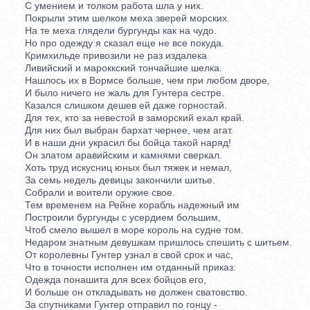
С умением и толком работа шла у них.
Покрыли этим шелком меха зверей морских.
На те меха глядели бургунды как на чудо.
Но про одежду я сказал еще не все покуда.
Кримхильде привозили не раз издалека
Ливийский и мароккский тончайшие шелка.
Нашлось их в Вормсе больше, чем при любом дворе,
И было ничего не жаль для Гунтера сестре.
Казался слишком дешев ей даже горностай.
Для тех, кто за невестой в заморский ехал край.
Для них был выбран бархат чернее, чем агат.
И в наши дни украсил бы бойца такой наряд!
Он златом аравийским и камнями сверкал.
Хоть труд искусниц юных был тяжек и немал,
За семь недель девицы закончили шитье.
Собрали и воители оружие свое.
Тем временем на Рейне корабль надежный им
Построили бургунды с усердием большим,
Чтоб смело вышел в море король на судне том.
Недаром знатным девушкам пришлось спешить с шитьем.
От королевны Гунтер узнал в свой срок и час,
Что в точности исполнен им отданный приказ:
Одежда понашита для всех бойцов его,
И больше он откладывать не должен сватовство.
За спутниками Гунтер отправил по гонцу -