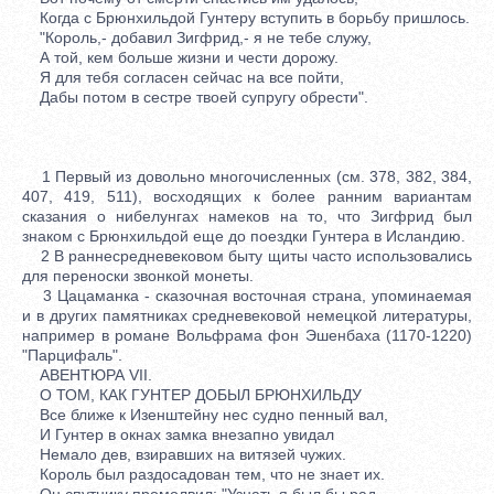
Когда с Брюнхильдой Гунтеру вступить в борьбу пришлось.
"Король,- добавил Зигфрид,- я не тебе служу,
А той, кем больше жизни и чести дорожу.
Я для тебя согласен сейчас на все пойти,
Дабы потом в сестре твоей супругу обрести".
1 Первый из довольно многочисленных (см. 378, 382, 384,
407, 419, 511), восходящих к более ранним вариантам
сказания о нибелунгах намеков на то, что Зигфрид был
знаком с Брюнхильдой еще до поездки Гунтера в Исландию.
2 В раннесредневековом быту щиты часто использовались
для переноски звонкой монеты.
3 Цацаманка - сказочная восточная страна, упоминаемая
и в других памятниках средневековой немецкой литературы,
например в романе Вольфрама фон Эшенбаха (1170-1220)
"Парцифаль".
АВЕНТЮРА VII.
О ТОМ, КАК ГУНТЕР ДОБЫЛ БРЮНХИЛЬДУ
Все ближе к Изенштейну нес судно пенный вал,
И Гунтер в окнах замка внезапно увидал
Немало дев, взиравших на витязей чужих.
Король был раздосадован тем, что не знает их.
Он спутнику промолвил: "Узнать я был бы рад,