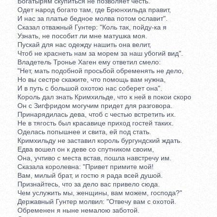
Богатырям скупиться не позволяет честь.
Одет народ богато там, где Брюнхильда правит,
И нас за платье бедное молва потом ославит".
Сказал отважный Гунтер: "Коль так, пойду-ка я
Узнать, не пособит ли мне матушка моя.
Пускай для нас одежду нашить она велит,
Чтоб не краснеть нам за морем за наш убогий вид".
Владетель Тронье Хаген ему ответил смело:
"Нет, мать подобной просьбой обременять не дело,
Но вы сестре скажите, что помощь вам нужна,
И в путь с большой охотою нас соберет она".
Король дал знать Кримхильде, что к ней в покои скоро
Он с Зигфридом могучим придет для разговора.
Принарядилась дева, чтоб с честью встретить их.
Не в тягость был красавице приход гостей таких.
Оделась попышнее и свита, ей под стать.
Кримхильду не заставил король бургундский ждать.
Едва вошел он к деве со спутником своим,
Она, учтиво с места встав, пошла навстречу им.
Сказала королевна: "Привет примите мой!
Вам, милый брат, и гостю я рада всей душой.
Признайтесь, что за дело вас привело сюда.
Чем услужить мы, женщины, вам можем, господа?"
Державный Гунтер молвил: "Отвечу вам с охотой.
Обременен я ныне немалою заботой.