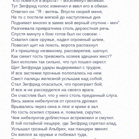
"Кто ломится в ворота?"- воскликнул великан.
Тут Зигфрид голос изменил и ввел его в обман.
Ответил он: "Я - витязь. Впусти скорей меня,
Не то с постели мягкой до наступленья дня
Поднимет многих в замке мой верный спутннк - меч".
Разгневала привратника столь дерзостная речь.
Спустя минуту к бою готов был он совсем: -
Схватил свое оружье, надел огромный шлем,
Повесил щит на локоть, ворота распахнул
И к пришлецу незваному, рассвирепев, шагнул.
Как смеет гость тревожить хозяев здешних мест?
Бил исполин так сильно, что гул пошел окрест.
Щит Зигфрида удары выдерживал с трудом,
И все застежки прочные полопались на нем.
Свист палицы железной услышав над собой,
Стал Зигфрид опасаться, что проиграет бой,
И все ж не рассердился на своего врага:
Он счастлив был, что у него столь преданный слуга.
Весь замок нибелунгов от грохота дрожал.
Врывались через окна и лязг и крики в зал.
Но гость осилил стража и, повалив, скрутил,
Чем нибелунгов доблестных встревожил и смутил.
В той потайной пещере, где Зигфрид спрятал клад,
Услышал грозный Альбрих, как панцири звенят.
Он взялся за оружье и побежал туда,