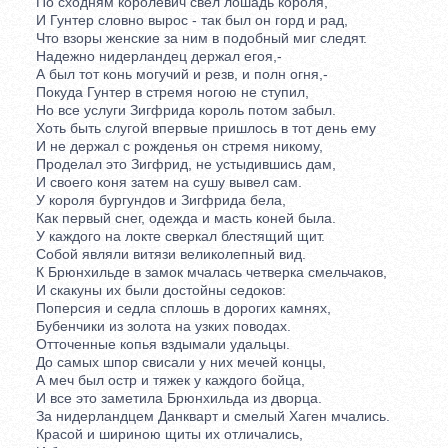
По сходням королевич свел лошадь короля,
И Гунтер словно вырос - так был он горд и рад,
Что взоры женские за ним в подобный миг следят.
Надежно нидерландец держал егоя,-
А был тот конь могучий и резв, и полн огня,-
Покуда Гунтер в стремя ногою не ступил,
Но все услуги Зигфрида король потом забыл.
Хоть быть слугой впервые пришлось в тот день ему
И не держал с рожденья он стремя никому,
Проделал это Зигфрид, не устыдившись дам,
И своего коня затем на сушу вывел сам.
У короля бургундов и Зигфрида бела,
Как первый снег, одежда и масть коней была.
У каждого на локте сверкал блестящий щит.
Собой являли витязи великолепный вид.
К Брюнхильде в замок мчалась четверка смельчаков,
И скакуны их были достойны седоков:
Поперсия и седла сплошь в дорогих камнях,
Бубенчики из золота на узких поводах.
Отточенные копья вздымали удальцы.
До самых шпор свисали у них мечей концы,
А меч был остр и тяжек у каждого бойца,
И все это заметила Брюнхильда из дворца.
За нидерландцем Данкварт и смелый Хаген мчались.
Красой и шириною щиты их отличались,