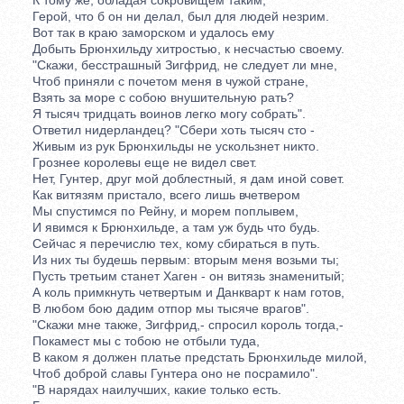
Герой, что б он ни делал, был для людей незрим.
Вот так в краю заморском и удалось ему
Добыть Брюнхильду хитростью, к несчастью своему.
"Скажи, бесстрашный Зигфрид, не следует ли мне,
Чтоб приняли с почетом меня в чужой стране,
Взять за море с собою внушительную рать?
Я тысяч тридцать воинов легко могу собрать".
Ответил нидерландец? "Сбери хоть тысяч сто -
Живым из рук Брюнхильды не ускользнет никто.
Грознее королевы еще не видел свет.
Нет, Гунтер, друг мой доблестный, я дам иной совет.
Как витязям пристало, всего лишь вчетвером
Мы спустимся по Рейну, и морем поплывем,
И явимся к Брюнхильде, а там уж будь что будь.
Сейчас я перечислю тех, кому сбираться в путь.
Из них ты будешь первым: вторым меня возьми ты;
Пусть третьим станет Хаген - он витязь знаменитый;
А коль примкнуть четвертым и Данкварт к нам готов,
В любом бою дадим отпор мы тысяче врагов".
"Скажи мне также, Зигфрид,- спросил король тогда,-
Покамест мы с тобою не отбыли туда,
В каком я должен платье предстать Брюнхильде милой,
Чтоб доброй славы Гунтера оно не посрамило".
"В нарядах наилучших, какие только есть.