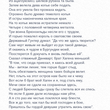
Из ацагоукских1 шелков рубаха та была.
Затем велела дева копье себе подать.
Она его умела без промаха кидать.
Огромно было древко тяжелого копья
И остры наконечника каленые края.
На то копье железа истратили немало -
Четыре с половиной четверика металла.
Три воина Брюнхильды несли его с трудом,
И горько пожалел король о сватовстве своем.
Державный Гунтер думал: "Да что же здесь творится?
Сам черт живым не выйдет из рук такой девицы,
И окажись я чудом в Бургундии моей,
Поостерегся б докучать я вновь любовью ей".
Сказал отважный Данкварт, брат Хагена меньшой:
"В том, что сюда приехал, я каюсь всей душой.
Мы - витязи лихие; тем горше будет стыд,
Коль обезглавить женщина таких бойцов велит.
Нет, плыть на этот остров нам было ни к чему.
Вот если б брат мой Хаген и я, под стать ему,
Мечи свои не сдали на сохраненье здесь,
С людей Брюнхильды сразу бы слетела вся их спесь.
Но если б даже дали исландцы нам уйти,
А я сто раз им честью поклялся мир блюсти,
Все ж до того, как пал бы мой господин в бою,
Пришлось бы гордой девушке утратить жизнь свою".