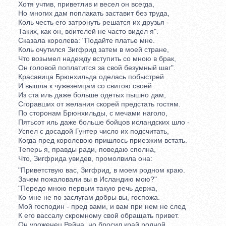
Хотя учтив, приветлив и весел он всегда,
Но многих дам поплакать заставит без труда,
Коль честь его затронуть решатся их друзья -
Таких, как он, воителей не часто видел я".
Сказала королева: "Подайте платье мне.
Коль очутился Зигфрид затем в моей стране,
Что возымел надежду вступить со мною в брак,
Он головой поплатится за свой безумный шаг".
Красавица Брюнхильда оделась побыстрей
И вышла к чужеземцам со свитою своей
Из ста иль даже больше одетых пышно дам,
Сгоравших от желания скорей предстать гостям.
По сторонам Брюнхильды, с мечами наголо,
Пятьсот иль даже больше бойцов исландских шло -
Успел с досадой Гунтер число их подсчитать,
Когда пред королевою пришлось приезжим встать.
Теперь я, правды ради, поведаю сполна,
Что, Зигфрида увидев, промолвила она:
"Приветствую вас, Зигфрид, в моем родном краю.
Зачем пожаловали вы в Исландию мою?"
"Передо мною первым такую речь держа,
Ко мне не по заслугам добры вы, госпожа.
Мой господин - пред вами, и вам при нем не след
К его вассалу скромному свой обращать привет.
Он уроженец Рейна, но бросил край родной,