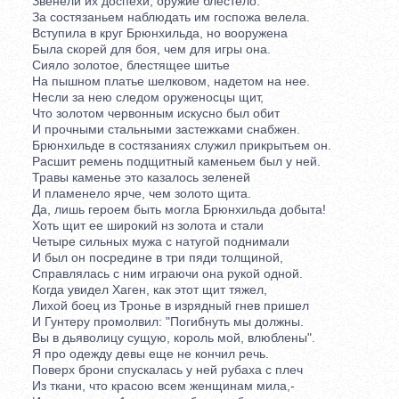
Звенели их доспехи, оружие блестело.
За состязаньем наблюдать им госпожа велела.
Вступила в круг Брюнхильда, но вооружена
Была скорей для боя, чем для игры она.
Сияло золотое, блестящее шитье
На пышном платье шелковом, надетом на нее.
Несли за нею следом оруженосцы щит,
Что золотом червонным искусно был обит
И прочными стальными застежками снабжен.
Брюнхильде в состязаниях служил прикрытьем он.
Расшит ремень подщитный каменьем был у ней.
Травы каменье это казалось зеленей
И пламенело ярче, чем золото щита.
Да, лишь героем быть могла Брюнхильда добыта!
Хоть щит ее широкий нз золота и стали
Четыре сильных мужа с натугой поднимали
И был он посредине в три пяди толщиной,
Справлялась с ним играючи она рукой одной.
Когда увидел Хаген, как этот щит тяжел,
Лихой боец из Тронье в изрядный гнев пришел
И Гунтеру промолвил: "Погибнуть мы должны.
Вы в дьяволицу сущую, король мой, влюблены".
Я про одежду девы еще не кончил речь.
Поверх брони спускалась у ней рубаха с плеч
Из ткани, что красою всем женщинам мила,-