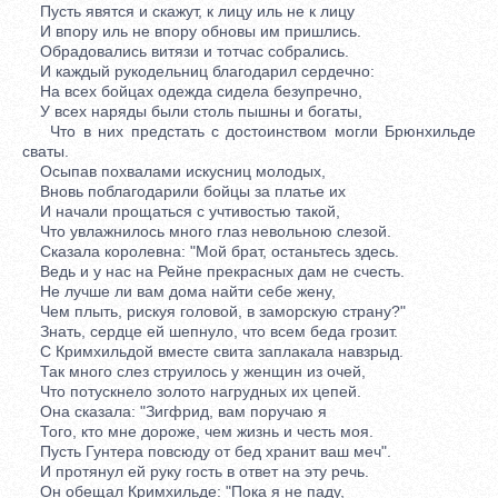
Пусть явятся и скажут, к лицу иль не к лицу
И впору иль не впору обновы им пришлись.
Обрадовались витязи и тотчас собрались.
И каждый рукодельниц благодарил сердечно:
На всех бойцах одежда сидела безупречно,
У всех наряды были столь пышны и богаты,
Что в них предстать с достоинством могли Брюнхильде
сваты.
Осыпав похвалами искусниц молодых,
Вновь поблагодарили бойцы за платье их
И начали прощаться с учтивостью такой,
Что увлажнилось много глаз невольною слезой.
Сказала королевна: "Мой брат, останьтесь здесь.
Ведь и у нас на Рейне прекрасных дам не счесть.
Не лучше ли вам дома найти себе жену,
Чем плыть, рискуя головой, в заморскую страну?"
Знать, сердце ей шепнуло, что всем беда грозит.
С Кримхильдой вместе свита заплакала навзрыд.
Так много слез струилось у женщин из очей,
Что потускнело золото нагрудных их цепей.
Она сказала: "Зигфрид, вам поручаю я
Того, кто мне дороже, чем жизнь и честь моя.
Пусть Гунтера повсюду от бед хранит ваш меч".
И протянул ей руку гость в ответ на эту речь.
Он обещал Кримхильде: "Пока я не паду,