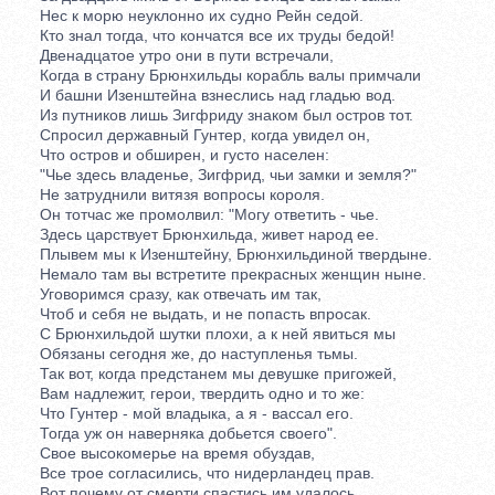
Нес к морю неуклонно их судно Рейн седой.
Кто знал тогда, что кончатся все их труды бедой!
Двенадцатое утро они в пути встречали,
Когда в страну Брюнхильды корабль валы примчали
И башни Изенштейна взнеслись над гладью вод.
Из путников лишь Зигфриду знаком был остров тот.
Спросил державный Гунтер, когда увидел он,
Что остров и обширен, и густо населен:
"Чье здесь владенье, Зигфрид, чьи замки и земля?"
Не затруднили витязя вопросы короля.
Он тотчас же промолвил: "Могу ответить - чье.
Здесь царствует Брюнхильда, живет народ ее.
Плывем мы к Изенштейну, Брюнхильдиной твердыне.
Немало там вы встретите прекрасных женщин ныне.
Уговоримся сразу, как отвечать им так,
Чтоб и себя не выдать, и не попасть впросак.
С Брюнхильдой шутки плохи, а к ней явиться мы
Обязаны сегодня же, до наступленья тьмы.
Так вот, когда предстанем мы девушке пригожей,
Вам надлежит, герои, твердить одно и то же:
Что Гунтер - мой владыка, а я - вассал его.
Тогда уж он наверняка добьется своего".
Свое высокомерье на время обуздав,
Все трое согласились, что нидерландец прав.
Вот почему от смерти спастись им удалось,