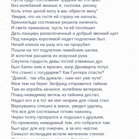
Без колебаний жизнью я, госпожа, рискну,
Коль этою ценой могу в вас обрести жену".
Увидев, что на гостя ей страху не нагнать,
Брюнхильда состязанье решила начинать
И свите приказала: пусть та ей поспешит
Дать панцирь раззолоченный и добрый звонкий щит.
Под панцирь королевой надет подлатник был.
Ничей клинок ни разу его не прорубил.
Пошли на тот подлатник ливийские шелка,
И золотом расшила их искусная рука.
Смутила гордость девы гостей отважных дух.
Был Хаген нем и мрачен, взор Данкварта потух.
Что станет с государем? Как Гунтера спасти?
"Домой,- так оба думали,- нам нет уже пути".
Меж тем на берег Зигфрид отправился тайком.
Там их корабль качался, колеблем ветерком.
Плащ-невидимку витязь из тайника достал,
Надел его и в тот же миг незрим для глаза стал.
Вернувшись спешно в замок, увидел удалец,
Что все для состязанья готово наконец,
Через толпу прокрался и подошел к друзьям,
По-прежнему невидимый тем, кто собрался там.
Был круг для игр очерчен, а за его чертою
Семьсот исландцев встали железною стеною.