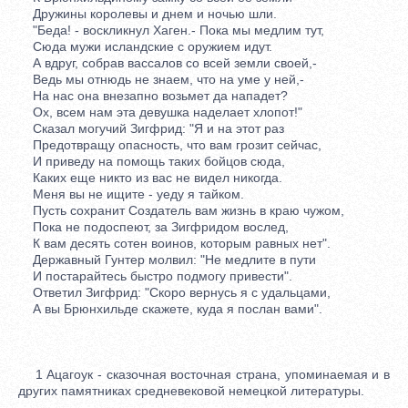
Дружины королевы и днем и ночью шли.
"Беда! - воскликнул Хаген.- Пока мы медлим тут,
Сюда мужи исландские с оружием идут.
А вдруг, собрав вассалов со всей земли своей,-
Ведь мы отнюдь не знаем, что на уме у ней,-
На нас она внезапно возьмет да нападет?
Ох, всем нам эта девушка наделает хлопот!"
Сказал могучий Зигфрид: "Я и на этот раз
Предотвращу опасность, что вам грозит сейчас,
И приведу на помощь таких бойцов сюда,
Каких еще никто из вас не видел никогда.
Меня вы не ищите - уеду я тайком.
Пусть сохранит Создатель вам жизнь в краю чужом,
Пока не подоспеют, за Зигфридом вослед,
К вам десять сотен воинов, которым равных нет".
Державный Гунтер молвил: "Не медлите в пути
И постарайтесь быстро подмогу привести".
Ответил Зигфрид: "Скоро вернусь я с удальцами,
А вы Брюнхильде скажете, куда я послан вами".
1 Ацагоук - сказочная восточная страна, упоминаемая и в
других памятниках средневековой немецкой литературы.