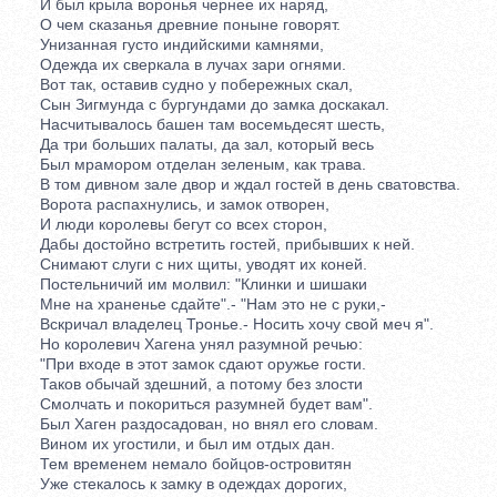
И был крыла воронья чернее их наряд,
О чем сказанья древние поныне говорят.
Унизанная густо индийскими камнями,
Одежда их сверкала в лучах зари огнями.
Вот так, оставив судно у побережных скал,
Сын Зигмунда с бургундами до замка доскакал.
Насчитывалось башен там восемьдесят шесть,
Да три больших палаты, да зал, который весь
Был мрамором отделан зеленым, как трава.
В том дивном зале двор и ждал гостей в день сватовства.
Ворота распахнулись, и замок отворен,
И люди королевы бегут со всех сторон,
Дабы достойно встретить гостей, прибывших к ней.
Снимают слуги с них щиты, уводят их коней.
Постельничий им молвил: "Клинки и шишаки
Мне на храненье сдайте".- "Нам это не с руки,-
Вскричал владелец Тронье.- Носить хочу свой меч я".
Но королевич Хагена унял разумной речью:
"При входе в этот замок сдают оружье гости.
Таков обычай здешний, а потому без злости
Смолчать и покориться разумней будет вам".
Был Хаген раздосадован, но внял его словам.
Вином их угостили, и был им отдых дан.
Тем временем немало бойцов-островитян
Уже стекалось к замку в одеждах дорогих,