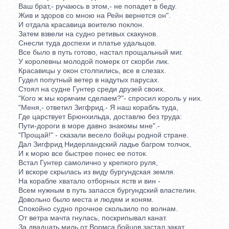
Ваш брат,- ручаюсь в этом,- не попадет в беду.
Жив и здоров со мною на Рейн вернется он".
И отдала красавица воителю поклон.
Затем взвели на судно ретивых скакунов.
Снесли туда доспехи и платье удальцов.
Все было в путь готово, настал прощальный миг.
У королевны молодой померк от скорби лик.
Красавицы у окон столпились, все в слезах.
Гудел попутный ветер в надутых парусах.
Стоял на судне Гунтер среди друзей своих.
"Кого ж мы кормчим сделаем?"- спросил король у них.
"Меня,- ответил Зигфрид.- Я наш корабль туда,
Где царствует Брюнхильда, доставлю без труда:
Пути-дороги в море давно знакомы мне".-
"Прощай!" - сказали весело бойцы родной стране.
Дал Зигфрид Нидерландский ладье багром толчок,
И к морю все быстрее понес ее поток.
Встал Гунтер самолично у крепкого руля,
И вскоре скрылась из виду бургундская земля.
На корабле хватало отборных яств и вин -
Всем нужным в путь запасся бургундский властелин.
Довольно было места и людям и коням.
Спокойно судно прочное скользило по волнам.
От ветра мачта гнулась, поскрипывал канат.
За двадцать миль от Вормса бойцов застал закат.