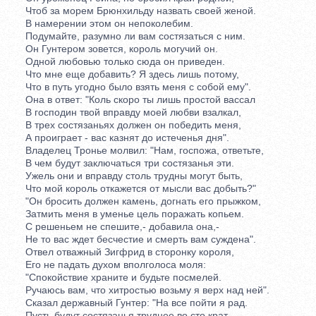
Чтоб за морем Брюнхильду назвать своей женой.
В намерении этом он непоколебим.
Подумайте, разумно ли вам состязаться с ним.
Он Гунтером зовется, король могучий он.
Одной любовью только сюда он приведен.
Что мне еще добавить? Я здесь лишь потому,
Что в путь угодно было взять меня с собой ему".
Она в ответ: "Коль скоро ты лишь простой вассал
B господин твой вправду моей любви взалкал,
В трех состязаньях должен он победить меня,
А проиграет - вас казнят до истеченья дня".
Владелец Тронье молвил: "Нам, госпожа, ответьте,
В чем будут заключаться три состязанья эти.
Ужель они и вправду столь трудны могут быть,
Что мой король откажется от мысли вас добыть?"
"Он бросить должен камень, догнать его прыжком,
Затмить меня в уменье цель поражать копьем.
С решеньем не спешите,- добавила она,-
Не то вас ждет бесчестие и смерть вам суждена".
Отвел отважный Зигфрид в сторонку короля,
Его не падать духом вполголоса моля:
"Спокойствие храните и будьте посмелей.
Ручаюсь вам, что хитростью возьму я верх над ней".
Сказал державный Гунтер: "На все пойти я рад.
Пусть будут состязанья труднее во сто крат,