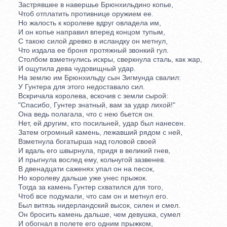
Застрявшее в навершье Брюнхильдино копье,
Чтоб отплатить противнице оружием ее.
Но жалость к королеве вдруг овладела им,
И он копье направил вперед концом тупым,
С такою силой древко в исландку он метнул,
Что издала ее броня протяжный звонкий гул.
Столбом взметнулись искры, сверкнула сталь, как жар,
И ощутила дева чудовищный удар.
На землю им Брюнхильду сын Зигмунда свалил:
У Гунтера для этого недоставало сил.
Вскричала королева, вскочив с земли сырой:
"Спасибо, Гунтер знатный, вам за удар лихой!"
Она ведь полагала, что с нею бьется он.
Нет, ей другим, кто посильней, удар был нанесен.
Затем огромный камень, лежавший рядом с ней,
Взметнула богатырша над головой своей
И вдаль его швырнула, придя в великий гнев,
И прыгнула вослед ему, кольчугой зазвенев.
В двенадцати саженях упал он на песок,
Но королеву дальше уже унес прыжок.
Тогда за камень Гунтер схватился для того,
Чтоб все подумали, что сам он и метнул его.
Был витязь нидерландский высок, силен и смел.
Он бросить камень дальше, чем девушка, сумел
И обогнал в полете его одним прыжком,