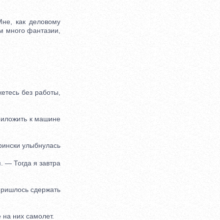
не, как деловому
ом много фантазии,
тесь без работы,
иложить к машине
рински улыбнулась
 — Тогда я завтра
Пришлось сдержать
 на них самолет.