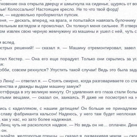
вение она открыла дверцу и шмыгнула на сиденье, щурясь от во
е! Колоссально! Настоящее кресло. Не то что твой форд!
, — недовольно пробормотал пупсик.
я, — дескать, вперед, на врага, и попытайся навязать булочнику
ельным взглядом и промолчал. Он толкнул меня сильнее. Я отвер
м извлек свою черную жемчужину из машины и ушел с ней, чуть с
 вслед.
рых решений! — сказал я. — Машину отремонтировал, завел
 Кестер. — Она его еще порадует. Только они скрылись за угл
я:
би, совсем рехнулся? Упустить такой случаи! Ведь это была зад
енц! — ответил я. — Стоять смирно, когда разговариваете со ст
женства и дважды выдам машину замуж?
тфрида в эту великую минуту. От удивления его глаза стали боль
ми вещами, — сказал он, заикаясь. Я даже не посмотрел на не
ь с кадилляком, с нашим детищем! Он больше не принадлежи
 славу фабриканта кальсон! Надеюсь, у него там будет неплохая
 как у нас, но зато более надежная.
енц чуть не раскололся надвое. — Но ведь он не… оплачен. Денег
 он.
дайте, желторотые птенцы, — сказал я, размахивая чеком, — ско