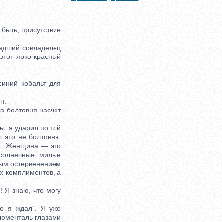
быть, присутствие
ладший совладелец
этот ярко-красный
иний кобальт для
н.
а болтовня насчет
ы, я ударил по той
 это не болтовня.
же. Женщина — это
 солнечные, милые
мым остервенением
их комплиментов, а
Я знаю, что могу
о я ждал". Я уже
Блюменталь глазами