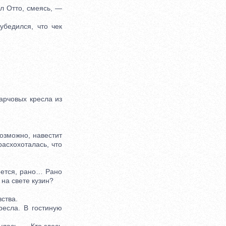
л Отто, смеясь, —
бедился, что чек
рчовых кресла из
зможно, навестит
расхохоталась, что
еется, рано… Рано
на свете кузин?
ства.
есла. В гостиную