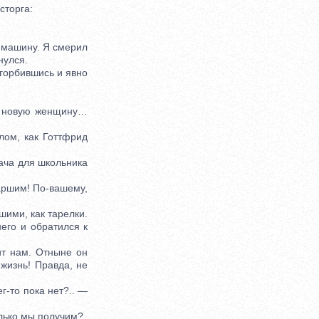
сторга:
 машину. Я смерил
нулся.
горбившись и явно
 новую женщину…
ом, как Готтфрид
ача для школьника
аршим! По-вашему,
шими, как тарелки.
го и обратился к
т нам. Отныне он
 жизнь! Правда, не
-то пока нет?.. —
лько мы получим?