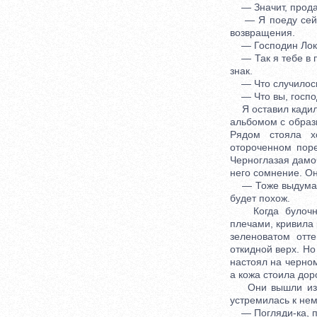
— Значит, прода
— Я поеду сейчас
возвращения.
— Господин Локам
— Так я тебе в по
знак.
— Что случилось
— Что вы, господ
Я оставил кадилл
альбомом с образ
Рядом стояла х
отороченном пор
Черноглазая дамоч
него сомнение. Он
— Тоже выдумал! 
будет похож.
Когда булочник 
плечами, кривила 
зеленоватом отт
откидной верх. Но
настоял на черном
а кожа стоила дор
Они вышли из ма
устремилась к нем
— Погляди-ка, пуп