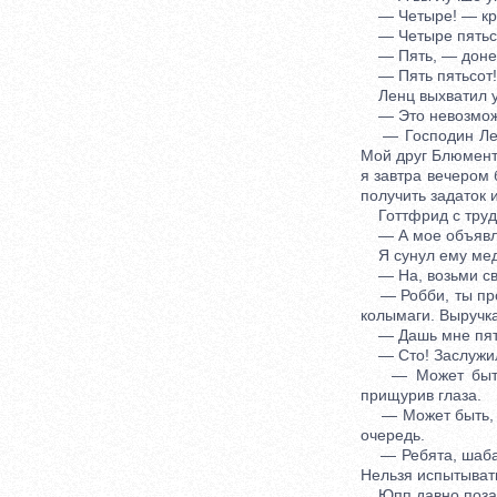
— Четыре! — крик
— Четыре пятьсот
— Пять, — донесс
— Пять пятьсот!
Ленц выхватил у 
— Это невозможно
— Господин Ленц,
Мой друг Блюмента
я завтра вечером 
получить задаток 
Готтфрид с трудо
— А мое объявлен
Я сунул ему мед
— На, возьми сво
— Робби, ты прод
колымаги. Выручка
— Дашь мне пять
— Сто! Заслужи
— Может быть, з
прищурив глаза.
— Может быть, ты
очередь.
— Ребята, шабаш!
Нельзя испытывать
Юпп давно позабы