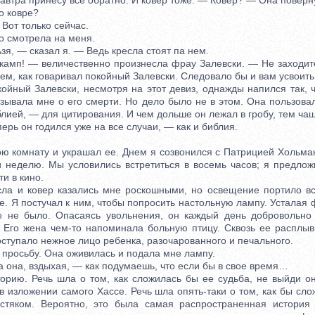
тра принесу всё обратно. И ковер тоже. — Ковер? — Она поверну
о ковре?
Вот только сейчас.
смотрела на меня.
, — сказал я. — Ведь кресла стоят па нем.
мп! — величественно произнесла фрау Залевски. — Не заходите
ем, как говаривал покойный Залевски. Следовало бы и вам усвоить 
йный Залевски, несмотря на этот девиз, однажды напился так, ч
азывала мне о его смерти. Но дело было не в этом. Она пользова
лией, — для цитирования. И чем дольше он лежал в гробу, тем ч
перь он годился уже на все случаи, — как и библия.
комнату и украшал ее. Днем я созвонился с Патрицией Хольман
и неделю. Мы условились встретиться в восемь часов; я предлож
и в кино.
 и ковер казались мне роскошными, но освещение портило вс
е. Я постучал к ним, чтобы попросить настольную лампу. Усталая
е не было. Опасаясь увольнения, он каждый день добровольно 
. Его жена чем-то напоминала больную птицу. Сквозь ее распл
ступало нежное лицо ребенка, разочарованного и печального.
росьбу. Она оживилась и подала мне лампу.
она, вздыхая, — как подумаешь, что если бы в свое время…
ию. Речь шла о том, как сложилась бы ее судьба, не выйди он
в изложении самого Хассе. Речь шла опять-таки о том, как бы сло
остяком. Вероятно, это была самая распространенная история