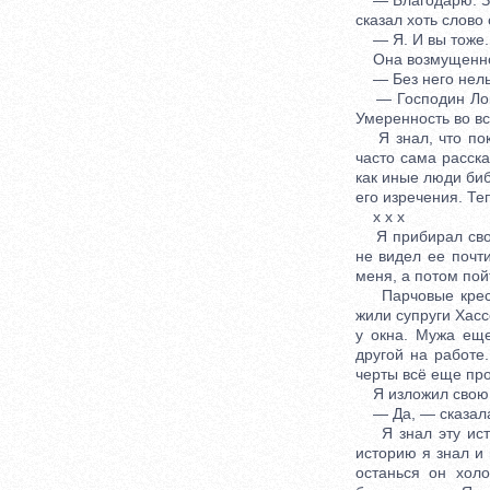
— Благодарю. Зав
сказал хоть слово 
— Я. И вы тоже. 
Она возмущенно 
— Без него нельзя
— Господин Лока
Умеренность во вс
Я знал, что поко
часто сама расск
как иные люди биб
его изречения. Те
x x x
Я прибирал свою 
не видел ее почт
меня, а потом пойт
Парчовые кресла
жили супруги Хасс
у окна. Мужа ещ
другой на работе
черты всё еще про
Я изложил свою п
— Да, — сказала 
Я знал эту истор
историю я знал и 
останься он хол