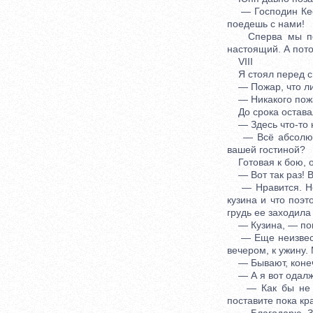
— Господин Кесте
поедешь с нами!
Сперва мы поеха
настоящий. А пото
VIII
Я стоял перед св
— Пожар, что ли,
— Никакого пожара
До срока оставало
— Здесь что-то н
— Всё абсолютно
вашей гостиной?
Готовая к бою, он
— Вот так раз! В
— Нравится. Но 
кузина и что поэт
грудь ее заходила
— Кузина, — повт
— Еще неизвестно
вечером, к ужину.
— Бывают, конечн
— А я вот одалжи
— Как бы не так
поставите пока к