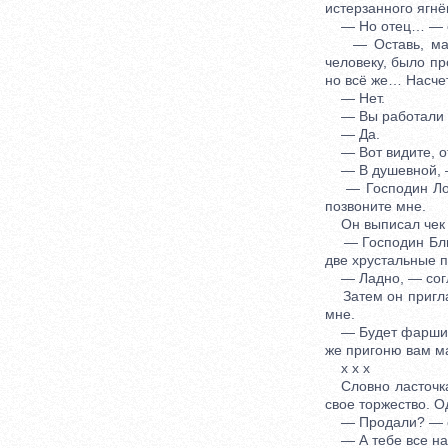
истерзанного ягнё
— Но отец… — ск
— Оставь, мать,
человеку, было пр
но всё же… Насче
— Нет.
— Вы работали в 
— Да.
— Вот видите, от
— В душевной, — 
— Господин Лока
позвоните мне.
Он выписал чек и 
— Господин Блюм
две хрустальные 
— Ладно, — согла
Затем он приглас
мне.
— Будет фарширов
же пригоню вам ма
x x x
Словно ласточка 
свое торжество. О
— Продали? — с
— А тебе все надо