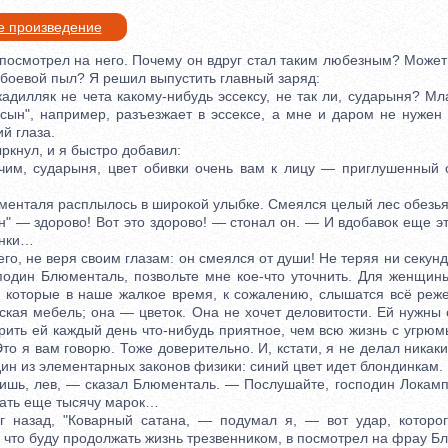
е произведение
смотрел на него. Почему он вдруг стал таким любезным? Может 
боевой пыл? Я решил выпустить главный заряд:
илляк не чета какому-нибудь эссексу, не так ли, сударыня? М
ын", например, разъезжает в эссексе, а мне и даром не нужен 
й глаза.
нул, и я быстро добавил:
 сударыня, цвет обивки очень вам к лицу — приглушенный с
нталя расплылось в широкой улыбке. Смеялся целый лес обезья
— здорово! Вот это здорово! — стонал он. — И вдобавок еще эт
инки…
о, не веря своим глазам: он смеялся от души! Не теряя ни секунд
подин Блюменталь, позвольте мне кое-что уточнить. Для женщины
 которые в наше жалкое время, к сожалению, слышатся всё ре
ская мебель; она — цветок. Она не хочет деловитости. Ей нужны
орить ей каждый день что-нибудь приятное, чем всю жизнь с угрю
Это я вам говорю. Тоже доверительно. И, кстати, я не делал никак
н из элементарных законов физики: синий цвет идет блондинкам.
, лев, — сказал Блюменталь. — Послушайте, господин Локамп! 
вать еще тысячу марок…
зад, "Коварный сатана, — подумал я, — вот удар, которог
 что буду продолжать жизнь трезвенником, в посмотрел на фрау 