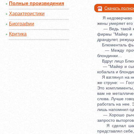
Полные произведения
Скачать полно
Характеристики
Я недоверчиво по
жены умеряет его 
Биографии
— Ведь такой кад
Критика
фирмы "Майер и с
драндулет, режущи
Блюменталь фырк
— Между прочим,
блондинки…
Вдруг лицо Блюме
— "Майер и сын" 
кобальта и блонд
Я взглянул на нег
же струне: — Гос
Это комплименты,
вам не металличе
слова. Лучше гов
работать на нее. 
лишь напомнил оди
— Хорошо рычишь
запросто выторго
Я сделал шаг на
представлял себе,