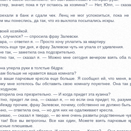
р, значит, пока я тут остаюсь за хозяина? — Нет, Юпп, — сказа
ли в банк и сдали чек. Ленц не мог успокоиться, пока не у
м мы понеслись, да так, что из выхлопа посыпались искры.
оей хозяйкой.
 случился? — спросила фрау Залевски.
, — ответил я. — Просто хочу уплатить за квартиру.
сь еще три дня, и фрау Залевски чуть не упала от удивления.
е так, — заметила она подозрительно.
 так, — сказал я. — Можно мне сегодня вечером взять оба па
а уперла руки в толстые бёдра:
ам больше не нравится ваша комната?
ваши парчовые кресла еще больше. Я сообщил ей, что меня, во
ому мне хотелось бы обставить свою комнату поуютнее. Она так 
 ходуном.
орила она презрительно. — И когда придет эта кузина?
, придет ли она, — сказал я, — но если она придет, то, разум
 Между прочим, фрау Залевски, почему, собственно не должно быть 
о, — ответила она, — но для них не одалживают кресла.
ваю, — сказал я твердо, — во мне очень развиты родственные чув
! Все вы ветрогоны. Все как один, Можете взять парчовые кр
расные плюшевые.