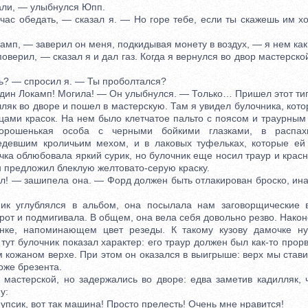
ли, — улыбнулся Юпп.
 обедать, — сказал я. — Но горе тебе, если ты скажешь им хо
п, — заверил он меня, подкидывая монету в воздух, — я нем как
верил, — сказал я и дал газ. Когда я вернулся во двор мастерск
? — спросил я. — Ты проболтался?
ин Локамп! Могила! — Он улыбнулся. — Только… Пришел этот ти
як во дворе и пошел в мастерскую. Там я увидел булочника, кото
цами красок. На нем было клетчатое пальто с поясом и траурным 
орошенькая особа с черными бойкими глазками, в распахн
едевшим кроличьим мехом, и в лаковых туфельках, которые ей
ка облюбовала яркий сурик, но булочник еще носил траур и крас
 предложил блеклую желтовато-серую краску.
— зашипела она. — Форд должен быть отлакирован броско, инач
углублялся в альбом, она посылала нам заговорщические в
рот и подмигивала. В общем, она вела себя довольно резво. Нако
енке, напоминающем цвет резеды. К такому кузову дамочке н
 тут булочник показал характер: его траур должен был как-то прорв
 кожаном верхе. При этом он оказался в выигрыше: верх мы став
оже брезента.
стерской, но задержались во дворе: едва заметив кадилляк, ч
у:
сик, вот так машина! Просто прелесть! Очень мне нравится!