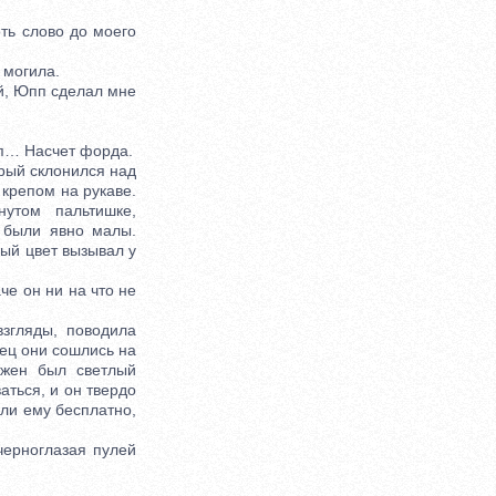
ть слово до моего
 могила.
ой, Юпп сделал мне
п… Насчет форда.
рый склонился над
крепом на рукаве.
утом пальтишке,
 были явно малы.
ный цвет вызывал у
е он ни на что не
згляды, поводила
нец они сошлись на
ужен был светлый
аться, и он твердо
или ему бесплатно,
ерноглазая пулей