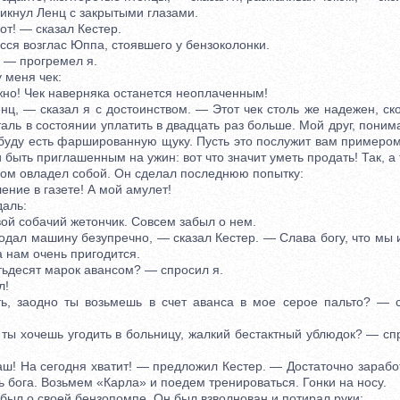
нул Ленц с закрытыми глазами.
! — сказал Кестер.
я возглас Юппа, стоявшего у бензоколонки.
 — прогремел я.
меня чек:
! Чек наверняка останется неоплаченным!
 — сказал я с достоинством. — Этот чек столь же надежен, ск
ль в состоянии уплатить в двадцать раз больше. Мой друг, понима
буду есть фаршированную щуку. Пусть это послужит вам примером
и быть приглашенным на ужин: вот что значит уметь продать! Так, а
м овладел собой. Он сделал последнюю попытку:
ие в газете! А мой амулет!
аль:
й собачий жетончик. Совсем забыл о нем.
ал машину безупречно, — сказал Кестер. — Слава богу, что мы и
 нам очень пригодится.
десят марок авансом? — спросил я.
л!
аодно ты возьмешь в счет аванса в мое серое пальто? — с
 хочешь угодить в больницу, жалкий бестактный ублюдок? — спр
 На сегодня хватит! — предложил Кестер. — Достаточно заработ
 бога. Возьмем «Карла» и поедем тренироваться. Гонки на носу.
л о своей бензопомпе. Он был взволнован и потирал руки: