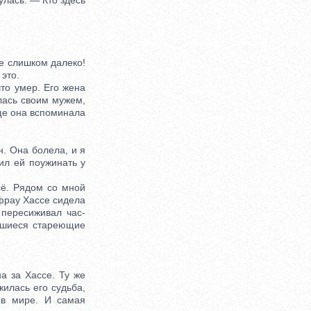
лась. — Кто здесь
 слишком далеко!
это.
то умер. Его жена
лась своим мужем,
аще она вспоминала
. Она болела, и я
ил ей поужинать у
ё. Рядом со мной
 фрау Хассе сидела
пересиживал час-
ывшиеся стареющие
а за Хассе. Ту же
жилась его судьба,
 в мире. И самая