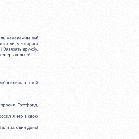
оль ненадежны вы!
ете ли, у которого
! Завязать дружбу,
 теперь вольно!
збавились от этой
просил Готтфрид,
осил я его в свою
али за один день!