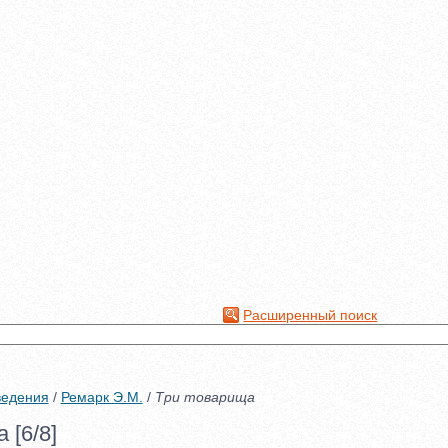
Расширенный поиск
ведения
/
Ремарк Э.М.
/
Три товарища
 [6/8]