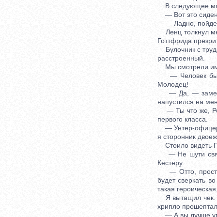
В следующее мгно
— Вот это сидень
— Ладно, пойдем
Ленц толкнул мен
Готтфрида презрит
Булочник с трудо
расстроенный.
Мы смотрели им
— Человек быст
Молодец!
— Да, — заметил
напустился на мен
— Ты что же, Роб
первого класса.
— Унтер-офицер Л
я сторонник двое
Стоило видеть Гот
— Не шути святы
Кестеру:
— Отто, простис
будет сверкать во
такая героическая,
Я вытащил чек. Л
хрипло прошептал
— А вы лучше уга