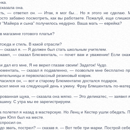
нка.
азала она.
 — ответил он. — Итак, я мог бы… Но я этого не сделаю. М
осто забавно посмотреть, как вы работаете. Пожалуй, еще слишк
т "Майера и сына" получилось недурно. Ваша мать — еврейка?
магазине готового платья?
сюда и стиль. В какой отрасли?
сказал я. — Я должен был стать школьным учителем.
мп, — сказал Блюменталь, — почет вам и уважение! Если окаже
дал его мне, Я не верил глазам своим! Задаток! Чудо.
ентапь, — сказал я подавленно, — позвольте мне бесплатно пр
пепельницы и первоклассный резиновый коврик.
сился он, — вот и старому Блюментапю достался подарок.
ил меня на следующий день к ужину. Фрау Блмшенталь по-мате
анная щука, — сказала она мягко. — Это деликатес, — заявил я.
шину. С утра мы ее зарегистрируем.
полетел я назад в мастерскую. Но Ленц и Кестер ушли обедать. 
дин Юпп был на месте.
просил он.
 звать, пострел? — сказав я. — Вот тебе три марки. Построй себе