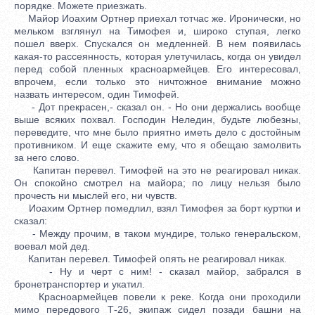
порядке. Можете приезжать.
Майор Иоахим Ортнер приехал тотчас же. Иронически, но
мельком взглянул на Тимофея и, широко ступая, легко
пошел вверх. Спускался он медленней. В нем появилась
какая-то рассеянность, которая улетучилась, когда он увидел
перед собой пленных красноармейцев. Его интересовал,
впрочем, если только это ничтожное внимание можно
назвать интересом, один Тимофей.
- Дот прекрасен,- сказал он. - Но они держались вообще
выше всяких похвал. Господин Неледин, будьте любезны,
переведите, что мне было приятно иметь дело с достойным
противником. И еще скажите ему, что я обещаю замолвить
за него слово.
Капитан перевел. Тимофей на это не реагировал никак.
Он спокойно смотрел на майора; по лицу нельзя было
прочесть ни мыслей его, ни чувств.
Иоахим Ортнер помедлил, взял Тимофея за борт куртки и
сказал:
- Между прочим, в таком мундире, только генеральском,
воевал мой дед.
Капитан перевел. Тимофей опять не реагировал никак.
- Ну и черт с ним! - сказал майор, забрался в
бронетранспортер и укатил.
Красноармейцев повели к реке. Когда они проходили
мимо передового Т-26, экипаж сидел позади башни на