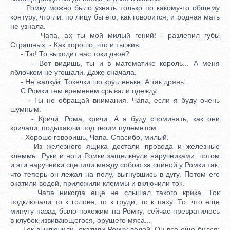
Ромку можно было узнать только по какому-то общему
контуру, что ли: по лицу бы его, как говорится, и родная мать
не узнала.
- Чапа, ах ты мой милый гений! - разлепил губы
Страшных. - Как хорошо, что и ты жив.
- Тю! То выходит нас токи двое?
- Вот видишь, ты и в математике король... А меня
яблочком не угощали. Даже сначала.
- Не жалкуй. Токечки шо кругленьке. А так дрянь.
С Ромки тем временем срывали одежду.
- Ты не обращай внимания. Чапа, если я буду очень
шумным.
- Кричи, Рома, кричи. А я буду споминать, как они
кричали, подыхаючи под твоим пулеметом.
- Хорошо говоришь, Чапа. Спасибо, милый.
Из железного ящика достали провода и железные
клеммы. Руки и ноги Ромки защелкнули наручниками, потом
и эти наручники сцепили между собою за спиной у Ромки так,
что теперь он лежал на полу, выгнувшись в дугу. Потом его
окатили водой, приложили клеммы и включили ток.
Чапа никогда еще не слышал такого крика. Ток
подключали то к голове, то к груди, то к паху. То, что еще
минуту назад было похожим на Ромку, сейчас превратилось
в клубок извивающегося, орущего мяса...
Ток выключили, окатили Ромку водой. Он все еще бился;