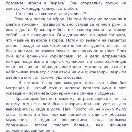
брезенте: играли в "дурака". Они оторвались только на
минуту, командир крикнул со злобой:
- Что, красные сволочи, достукались?!
Реку они перешли вброд. На том берегу их посадили в
крытый грузовик, предварительно связав за спиной руки, и
везли долго. Красноармейцы не разговаривали ни между
собой, ни с конвоирами. Они догадались по шуму снаружи,
что машина въехала в город. Потом их вывели на закрытом
дворе, позади четырехэтажного длинного здания, но это не
была тюрьма, во всяком случае, на тюрьму не похоже. Пока
они шли длинными коридорами, то и дело встречались
немцы, чаще всего в черных мундирах; на красноармейцев
никто из них не обращал внимания. Наконец их ввели в
небольшую комнату с решеткой на окне; конвоиры закрыли
дверь на ключ и, похоже, ушли совсем.
В комнате были две складные железные койки без
матрацев и шаткий стул с неловко вставленными и уже
успевшими потемнеть фанерками на спинке и сиденье.
Красноармейцы по-прежнему не разговаривали, но не
потому, что не о чем было говорить или они уже до дна
выговорились, сидя в доте. Нет. Просто им не нужно было
слов. Теперь это был единый организм с единым образом
мышления, с единым восприятием, когда мельком
брошенный взгляд говорит больше, чем длинная
аргументированная речь.