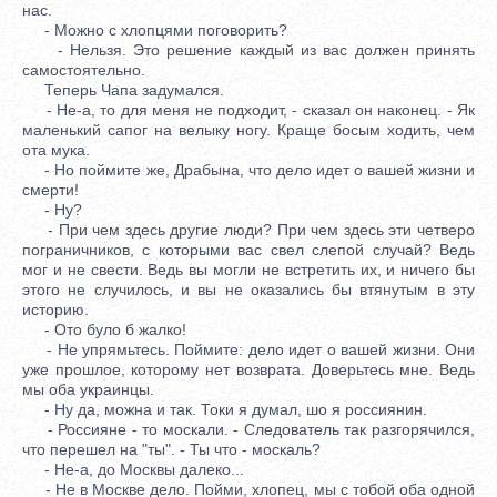
нас.
- Можно с хлопцями поговорить?
- Нельзя. Это решение каждый из вас должен принять
самостоятельно.
Теперь Чапа задумался.
- Не-а, то для меня не подходит, - сказал он наконец. - Як
маленький сапог на велыку ногу. Краще босым ходить, чем
ота мука.
- Но поймите же, Драбына, что дело идет о вашей жизни и
смерти!
- Ну?
- При чем здесь другие люди? При чем здесь эти четверо
пограничников, с которыми вас свел слепой случай? Ведь
мог и не свести. Ведь вы могли не встретить их, и ничего бы
этого не случилось, и вы не оказались бы втянутым в эту
историю.
- Ото було б жалко!
- Не упрямьтесь. Поймите: дело идет о вашей жизни. Они
уже прошлое, которому нет возврата. Доверьтесь мне. Ведь
мы оба украинцы.
- Ну да, можна и так. Токи я думал, шо я россиянин.
- Россияне - то москали. - Следователь так разгорячился,
что перешел на "ты". - Ты что - москаль?
- Не-а, до Москвы далеко...
- Не в Москве дело. Пойми, хлопец, мы с тобой оба одной