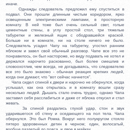
иначе.
Однажды следователь предложил ему спуститься в
подвал. Они прошли длинным чистым коридором, ярко
освещенным электрическими лампами, в просторную
комнату. В ней тоже был очень сильный свет, голые
цементные стены, в углу простой стол, три тяжелые
табуретки и железный ящик с ободравшейся краской.
Больше ни в комнате, ни на столе ничего не было.
Следователь усадил Чапу на табуретку, угостил ранним
яблоком и завел свой обычный разговор. Чапе все это не
понравилось, он был настороже, но виду подавать не хотел и
держался нарочито раскованно, был более смешлив и
словоохотлив, чем всегда, не догадываясь, что следователю
все это было знакомо - обычная реакция крепких людей,
когда они думают, что "вот сейчас начнется".
Чапа сидел спиной к двери и нарочно не обернулся, когда
услышал, как она открылась и в комнату вошли сразу
несколько людей. Дышать стало очень трудно, однако Чапа
заставил себя расслабиться и даже от яблока откусил и стал
жевать.
За спиной раздались глухой удар, стон и звук
ударившегося об стену и оседающего на пол тела. Чапа
обернулся. Это был Ромка. Вокруг него полукругом стояло
пятеро здоровенных детин в черном; один, волосатый,
вообще раздетый до пояса, и двое в майках.