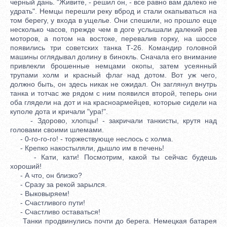
черный дань. "Живите, - решил он, - все равно вам далеко не
удрать". Немцы перешли реку вброд и стали окапываться на
том берегу, у входа в ущелье. Они спешили, но прошло еще
несколько часов, прежде чем в доге услышали далекий рев
моторов, а потом на востоке, перевалив горку, на шоссе
появились три советских танка Т-26. Командир головной
машины оглядывал долину в бинокль. Сначала его внимание
привлекли брошенные немцами окопы, затем усеянный
трупами холм и красный флаг над дотом. Вот уж чего,
должно быть, он здесь никак не ожидал. Он заглянул внутрь
танка и тотчас же рядом с ним появился второй, теперь они
оба глядели на дот и на красноармейцев, которые сидели на
куполе дота и кричали "ура!".
- Здорово, хлопцы! - закричали танкисты, крутя над
головами своими шлемами.
- 0-го-го-го! - торжествующе неслось с холма.
- Крепко накостыляли, дышло им в печень!
- Кати, кати! Посмотрим, какой ты сейчас будешь
хороший!
- А что, он близко?
- Сразу за рекой зарылся.
- Выковыряем!
- Счастливого пути!
- Счастливо оставаться!
Танки продвинулись почти до берега. Немецкая батарея