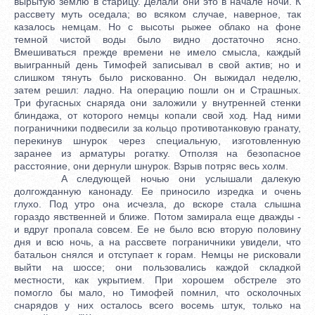
вырытую землю в старицу. Делали они это в начале ночи. К
рассвету муть оседала; во всяком случае, наверное, так
казалось немцам. Но с высоты рыжее облако на фоне
темной чистой воды было видно достаточно ясно.
Вмешиваться прежде времени не имело смысла, каждый
выигранный день Тимофей записывал в свой актив; но и
слишком тянуть было рискованно. Он выжидал неделю,
затем решил: ладно. На операцию пошли он и Страшных.
Три фугасных снаряда они заложили у внутренней стенки
блиндажа, от которого немцы копали свой ход. Над ними
пограничники подвесили за кольцо противотанковую гранату,
перекинув шнурок через специальную, изготовленную
заранее из арматуры рогатку. Отползя на безопасное
расстояние, они дернули шнурок. Взрыв потряс весь холм.
А следующей ночью они услышали далекую
долгожданную канонаду. Ее приносило изредка и очень
глухо. Под утро она исчезла, до вскоре стала слышна
гораздо явственней и ближе. Потом замирала еще дважды -
и вдруг пропала совсем. Ее не было всю вторую половину
дня и всю ночь, а на рассвете пограничники увидели, что
батальон снялся и отступает к горам. Немцы не рисковали
выйти на шоссе; они пользовались каждой складкой
местности, как укрытием. При хорошем обстреле это
помогло бы мало, но Тимофей помнил, что осколочных
снарядов у них осталось всего восемь штук, только на