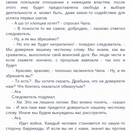
своем лояльном отношении к немецким властям; после
этого ему будет предоставлена свобода в выборе
деятельности и, может быть, даже какое-то содействие для
успеха первых шагов.
- А шо от хлопцев хотят? - спросил Чапа.
- В точности то же самое, добродию, - ласково ответил
следователь.
- Ну, а як мы збрешемо?
- Но это же будет неприлично! - пожурил следователь. -
Мы доверяем вашему честному слову. Мы знаем, как вы
сражались, выполняли свой воинский долг. Вы люди чести и
если скажете: кончено, с прошлым завязали - так оно и
будет.
- Красиво, красиво, - тихонько засмеялся Чапа. - Ну, а як
збрешете вы?
- То есть?.. Вы хотите сказать, Драбына, что не доверяете
нам? Что боитесь оказаться обманутым?
- Ага.
Следователь подумал.
- Хм. Это не лишено логики. Вас можно понять, - сказал
он. - И все-таки вам придется довериться нашему честному
слову. Иначе мы будем вынуждены вас расстрелять.
- Ага.
- Идет война. Каждый человек становится по какую-то
сторону баррикады. И если вы не с нами, значит вы против