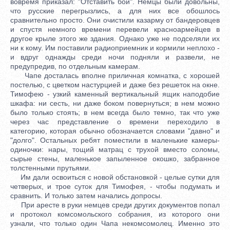
вовремя приказал: "Отставить бой". Немцы были довольны,
что русские перегрызлись, а для них все обошлось
сравнительно просто. Они очистили казарму от бандеровцев
и спустя немного времени перевели красноармейцев в
другое крыле этого же здания. Однако уже не подселяли их
ни к кому. Им поставили радиоприемник и кормили неплохо -
и вдруг однажды среди ночи подняли и развели, не
предупредив, по отдельным камерам.
Чапе досталась вполне приличная комнатка, с хорошей
постелью, с цветком настурцией и даже без решеток на окне.
Тимофею - узкий каменный вертикальный ящик наподобие
шкафа: ни сесть, ни даже боком повернуться; в нем можно
было только стоять; в нем всегда было темно, так что уже
через час представление о времени переходило в
категорию, которая обычно обозначается словами "давно" и
"долго". Остальных ребят поместили в маленькие камеры-
одиночки: нары, тощий матрац с трухой вместо соломы,
сырые стены, маленькое запыленное окошко, забранное
толстенными прутьями.
Им дали освоиться с новой обстановкой - целые сутки для
четверых, и трое суток для Тимофея, - чтобы подумать и
сравнить. И только затем начались допросы.
При аресте в руки немцев среди других документов попал
и протокол комсомольского собрания, из которого они
узнали, что только один Чапа некомсомолец. Именно это