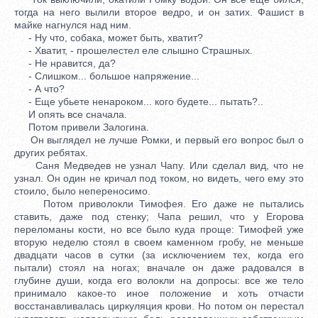
тогда на него вылили второе ведро, и он затих. Фашист в
майке нагнулся над ним.
- Ну что, собака, может быть, хватит?
- Хватит, - прошелестел еле слышно Страшных.
- Не нравится, да?
- Слишком... большое напряжение...
- А что?
- Еще убьете ненароком... кого будете... пытать?..
И опять все сначала.
Потом привели Залогина.
Он выглядел не лучше Ромки, и первый его вопрос был о
других ребятах.
Саня Медведев не узнал Чапу. Или сделал вид, что не
узнал. Он один не кричал под током, но видеть, чего ему это
стоило, было непереносимо.
Потом приволокли Тимофея. Его даже не пытались
ставить, даже под стенку; Чапа решил, что у Егорова
переломаны кости, но все было куда проще: Тимофей уже
вторую неделю стоял в своем каменном гробу, не меньше
двадцати часов в сутки (за исключением тех, когда его
пытали) стоял на ногах; вначале он даже радовался в
глубине души, когда его волокли на допросы: все же тело
принимало какое-то иное положение и хоть отчасти
восстанавливалась циркуляция крови. Но потом он перестал