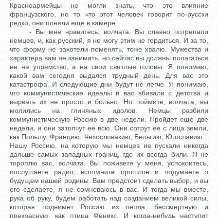
Красноармейцы не могли знать, что это влияние
французского, но то что этот человек говорит по-русски
редко, они поняли еще в камере.
- Вы мне нравитесь, волчата. Вы славно потрепали
немцев, и, как русский, я не могу этим не гордиться. И за то,
что форму не захотели поменять, тоже хвалю. Мужества и
характера вам не занимать, но сейчас вы должны полагаться
не на упрямство, а на свои светлые головы. Я понимаю,
какой вам сегодня выдался трудный день. Для вас это
катастрофа. И следующие дни будут не легче. Я понимаю,
что коммунистические идеалы в вас вбивали с детства и
вырвать их не просто и больно. Но поймите, волчата, вы
молились на глиняных идолов. Немцы разбили
коммунистическую Россию в две недели. Пройдет еще две
недели, и они затопчут ее всю. Они сотрут ее с лица земли,
как Польшу, Францию, Чехословакию, Бельгию, Югославию...
Нашу Россию, на которую мы немцев не пускали никогда
дальше самых западных границ, где их всегда били. Я не
тороплю вас, волчата. Вы поживете у меня, успокоитесь,
послушаете радио, вспомните прошлое и подумаете о
будущем нашей родины. Вам предстоит сделать выбор, и вы
его сделаете, я не сомневаюсь в вас. И тогда мы вместе,
рука об руку, будем работать над созданием великой силы,
которая поднимет Россию из пепла, бессмертную и
прекрасную, как птица Феникс. И когда-нибудь наступит