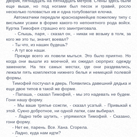
дворик, пятнадцать на пятнадцать метров. Стены здесь были
еще выше, но под ногами был песок и гравий, росло
несколько головастых ив и одна голубоватая елочка.
Автоматчики передали красноармейцев пожилому типу с
вислыми усами в форме какого-то непонятного рода войск.
Куртка Тимофея страшно его заинтриговала.
- Слышь, паря, - сказал он, - никак не возьму в толк, за
кого же это ты, значит, воевал?
- Ты что, из наших будешь?
- А тут все наши.
Прежде всего их повели мыться. Это было приятно. Но
когда они вышли из моечной, их ожидал сюрприз: одежду
заменили. На тех самых местах, где они раздевались,
лежали пять комплектов нижнего белья и немецкой полевой
формы.
Тимофей постучал в дверь. Появились давешний дядька и
еще двое типов в такой же форме.
- Папаша, - сказал Тимофей, - мы это надевать не будем.
Гони нашу форму.
- Мы ваше тряпье сожгли, - сказал усатый. - Привыкай к
этой. Сукно добротное, ни одной латки, сам выбирал.
- Ладно тебе шутить, - упрямился Тимофей. - Сказано,
гони форму.
- Нет ее, парень. Все. Хана. Сгорела.
- Ладно, куда нам идти?