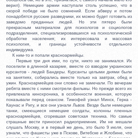
верил). Немецкие армии наступали столь успешно, что в
скорой победе не было сомнений. Если абверу и потом
понадобятся русские разведчики, их можно будет готовить из
заведомо преданных людей. Но эти пятеро были
прекрасным материалом для психологов и социологов
подразделения, специализировавшихся на психологической
обработке населения; их интересовала и массовая
психология, и границы устойчивости отдельного
индивидуума.
К ним-то и попали красноармейцы.
Первые три дня ими, по сути, никто не занимался. Их
поселили в длинной казарме, вместе со взводом украинских
курсантов - людей Бандеры. Курсанты целыми днями были
на занятиях, собирались вместе только на завтрак, обед и
ужин. Красноармейцев они словно не замечали. По вечерам
ребята вместе с ними смотрели фильмы. Но прежде всего их
привлекала кинохроника, в особенности военная, которую
показывали перед сеансом. Тимофей узнал Минск, Герка -
Каунас и Ригу, и все они узнали Львов. Везде были немецкие
танки, смеющиеся немецкие солдаты, колонны пленных
красноармейцев, сгоревшая советская техника. Но самые
страшные вести приносил радиоприемник. Им не мешали
слушать Москву, и в первый же день, это было 9 июля, они
узнали, что фашисты уже в Пскове, Витебске и Жлобине, что