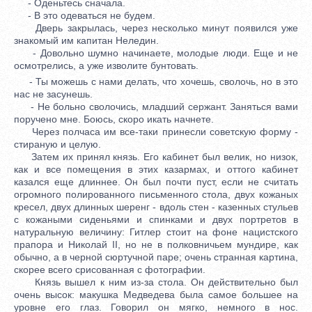
- Оденьтесь сначала.
- В это одеваться не будем.
Дверь закрылась, через несколько минут появился уже
знакомый им капитан Неледин.
- Довольно шумно начинаете, молодые люди. Еще и не
осмотрелись, а уже изволите бунтовать.
- Ты можешь с нами делать, что хочешь, сволочь, но в это
нас не засунешь.
- Не больно сволочись, младший сержант. Заняться вами
поручено мне. Боюсь, скоро икать начнете.
Через полчаса им все-таки принесли советскую форму -
стираную и целую.
Затем их принял князь. Его кабинет был велик, но низок,
как и все помещения в этих казармах, и оттого кабинет
казался еще длиннее. Он был почти пуст, если не считать
огромного полированного письменного стола, двух кожаных
кресел, двух длинных шеренг - вдоль стен - казенных стульев
с кожаными сиденьями и спинками и двух портретов в
натуральную величину: Гитлер стоит на фоне нацистского
прапора и Николай II, но не в полковничьем мундире, как
обычно, а в черной сюртучной паре; очень странная картина,
скорее всего срисованная с фотографии.
Князь вышел к ним из-за стола. Он действительно был
очень высок: макушка Медведева была самое большее на
уровне его глаз. Говорил он мягко, немного в нос.