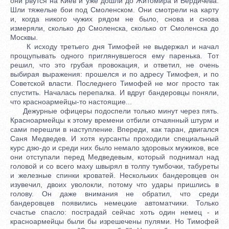
они рвутся на Киев и уже дошли до Житомира и Бердичева.
Шли тяжелые бои под Смоленском. Они смотрели на карту
и, когда никого чужих рядом не было, снова и снова
измеряли, сколько до Смоленска, сколько от Смоленска до
Москвы.
К исходу третьего дня Тимофей не выдержал и начал
прощупывать одного приглянувшегося ему паренька. Тот
решил, что это грубая провокация, и ответил, не очень
выбирая выражения: прошелся и по адресу Тимофея, и по
Советской власти. Последнего Тимофей не мог просто так
спустить. Началась перепалка. И вдруг бандеровцы поняли,
что красноармейцы-то настоящие...
Дежурные офицеры подоспели только минут через пять.
Красноармейцы к этому времени отбили отчаянный штурм и
сами перешли в наступление. Впереди, как таран, двигался
Саня Медведев. И хотя курсанты проходили специальный
курс дзю-до и среди них было немало здоровых мужиков, все
они отступали перед Медведевым, который поднимал над
головой и со всего маху швырял в толпу тумбочки, табуреты
и железные спинки кроватей. Нескольких бандеровцев он
изувечил, двоих уволокли, потому что удары пришлись в
голову. Он даже внимания не обратил, что среди
бандеровцев появились немецкие автоматчики. Только
счастье спасло: пострадай сейчас хоть один немец - и
красноармейцы были бы изрешечены пулями. Но Тимофей