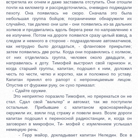
встретила их огнем и даже заставила отступить. Они отошли
почти на километр и рассредоточились, очевидно поджидали
пехоту. Она появилась не скоро. Сначала это была
небольшая группа бойцов; пограничники обнаружили их
случайно, так далеко они шли - они появились из-за дальних
холмов и продвигались вдоль берега реки по направлению к
ее излучине. Потом на дороге появился сразу целый взвод, а
следом и немного в стороне - подразделение автоматчиков,
как нетрудно было догадаться, - фланговое прикрытие;
затем появились две роты. Когда они поравнялись с холмом,
от них отделилась группа, человек около двадцати, и
направилась к доту. Тимофей выстроил свой гарнизон и,
когда старший группы, капитан, подошел к ним, доложил
честь по чести, четко и коротко, как и положено по уставу.
Капитан принял его рапорт с непроницаемым лицом.
Опустив от фуражки руку, он сухо приказал:
- Сдайте оружие.
Это неприятно поразило Тимофея, но пререкаться он не
стал. Сдал свой "вальтер" и автомат, так же поступили
остальные. Прибывшие с капитаном красноармейцы
окружили их, взяли под стражу и повели вниз. Возле дороги
капитан подошел к переносной радиостанции, и, когда он
заговорил в микрофон, Ти- мофей с изумлением услышал
немецкую речь:
- Герр майор, докладывает капитан Неледин. Все в