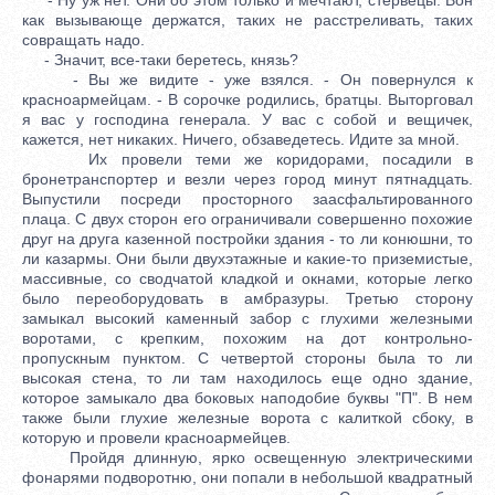
как вызывающе держатся, таких не расстреливать, таких
совращать надо.
- Значит, все-таки беретесь, князь?
- Вы же видите - уже взялся. - Он повернулся к
красноармейцам. - В сорочке родились, братцы. Выторговал
я вас у господина генерала. У вас с собой и вещичек,
кажется, нет никаких. Ничего, обзаведетесь. Идите за мной.
Их провели теми же коридорами, посадили в
бронетранспортер и везли через город минут пятнадцать.
Выпустили посреди просторного заасфальтированного
плаца. С двух сторон его ограничивали совершенно похожие
друг на друга казенной постройки здания - то ли конюшни, то
ли казармы. Они были двухэтажные и какие-то приземистые,
массивные, со сводчатой кладкой и окнами, которые легко
было переоборудовать в амбразуры. Третью сторону
замыкал высокий каменный забор с глухими железными
воротами, с крепким, похожим на дот контрольно-
пропускным пунктом. С четвертой стороны была то ли
высокая стена, то ли там находилось еще одно здание,
которое замыкало два боковых наподобие буквы "П". В нем
также были глухие железные ворота с калиткой сбоку, в
которую и провели красноармейцев.
Пройдя длинную, ярко освещенную электрическими
фонарями подворотню, они попали в небольшой квадратный