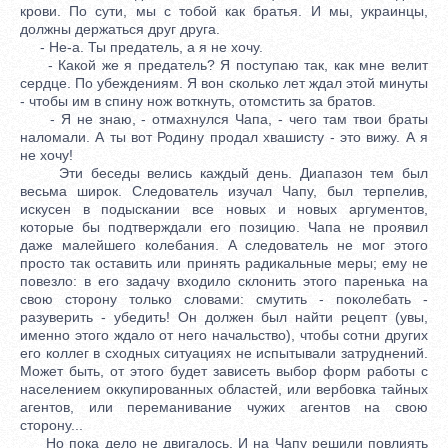
крови. По сути, мы с тобой как братья. И мы, украинцы,
должны держаться друг друга.
- Не-а. Ты предатель, а я не хочу.
- Какой же я предатель? Я поступаю так, как мне велит
сердце. По убеждениям. Я вон сколько лет ждал этой минуты
- чтобы им в спину нож воткнуть, отомстить за братов.
- Я не знаю, - отмахнулся Чапа, - чего там твои браты
наломали. А ты вот Родину продал хвашисту - это вижу. А я
не хочу!
Эти беседы велись каждый день. Диапазон тем был
весьма широк. Следователь изучал Чапу, был терпелив,
искусен в подыскании все новых и новых аргументов,
которые бы подтверждали его позицию. Чапа не проявил
даже малейшего колебания. А следователь не мог этого
просто так оставить или принять радикальные меры; ему не
повезло: в его задачу входило склонить этого паренька на
свою сторону только словами: смутить - поколебать -
разуверить - убедить! Он должен был найти рецепт (увы,
именно этого ждало от него начальство), чтобы сотни других
его коллег в сходных ситуациях не испытывали затруднений.
Может быть, от этого будет зависеть выбор форм работы с
населением оккупированных областей, или вербовка тайных
агентов, или переманивание чужих агентов на свою
сторону...
Но пока дело не двигалось. И на Чапу решили повлиять