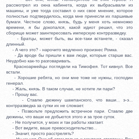
рассмотрел из окна кабинета, когда их выбрасывали из
машины, и уже тогда составил о них свое мнение, которое
полностью подтвердилось, когда мне принесли их паршивые
бумаги. Честное слово, князь, будь у меня хоть немножко
времени, я бы докопался, какой идиот решил, что это
сборище может заинтересовать имперскую контрразведку.
- Братцы, может быть, вы все-таки встанете, - сказал
длинный.
- А чего это? - нарочито медленно произнес Ромка.
- Да вроде бы пришли к вам люди, которые старше вас.
Неудобно как-то разговаривать.
Красноармейцы поглядели на Тимофея. Тот кивнул. Все
встали.
- Хорошие ребята, но они мне тоже не нужны, господин
генерал.
- Жаль, князь. В таком случае, не хотите ли пари?
- Прошу вас.
- Ставлю дюжину шампанского, что ваши... э-э...
контрразведка за сутки их не сломает.
- Позвольте предложить встречное пари. Ставлю две
дюжины, что ваши не добьются этого и за трое суток.
- Не получится, у моих и так работы хватает.
- Вот видите, ваше превосходительство...
- Значит, просто расстрелять?
- Ну уж нет. Они об этом только и мечтают, стервецы. Вон