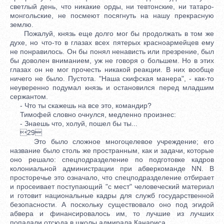
светлый день, что никакие орды, ни тевтонские, ни татаро-
монгольские, не посмеют посягнуть на нашу прекрасную
землю.
Пожалуй, князь еще долго мог бы продолжать в том же
духе, но что-то в глазах всех пятерых красноармейцев ему
не понравилось. Он бы понял ненависть или презрение, был
бы доволен вниманием, уж не говоря о большем. Но в этих
глазах он не мог прочесть никакой реакции. В них вообще
ничего не было. Пустота. "Наша скифская манера", - как-то
неуверенно подумал князь и остановился перед младшим
сержантом.
- Что ты скажешь на все это, командир?
Тимофей словно очнулся, медленно произнес:
- Знаешь что, холуй, пошел бы ты...
29
Это было сложное многоцелевое учреждение; его
название было столь же пространным, как и задачи, которые
оно решало: спецподразделение по подготовке кадров
колониальной администрации при абверкоманде NN. В
просторечье это означало, что спецподразделение отбирает
и просеивает поступающий "с мест" человеческий материал
и готовит национальные кадры для служб государственной
безопасности. А поскольку существовало оно под эгидой
абвера и финансировалось им, то лучшие из лучших
попадали отсюда в школы адмирала Канариса.