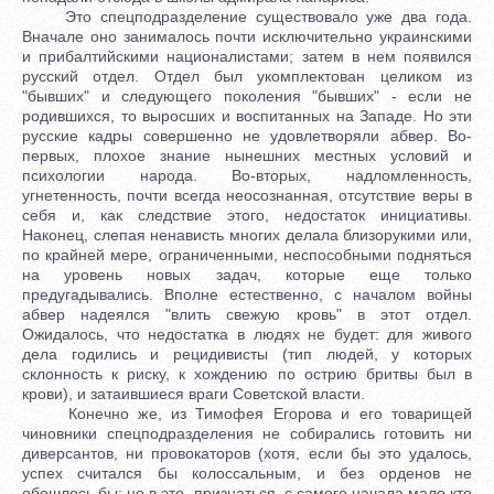
Это спецподразделение существовало уже два года.
Вначале оно занималось почти исключительно украинскими
и прибалтийскими националистами; затем в нем появился
русский отдел. Отдел был укомплектован целиком из
"бывших" и следующего поколения "бывших" - если не
родившихся, то выросших и воспитанных на Западе. Но эти
русские кадры совершенно не удовлетворяли абвер. Во-
первых, плохое знание нынешних местных условий и
психологии народа. Во-вторых, надломленность,
угнетенность, почти всегда неосознанная, отсутствие веры в
себя и, как следствие этого, недостаток инициативы.
Наконец, слепая ненависть многих делала близорукими или,
по крайней мере, ограниченными, неспособными подняться
на уровень новых задач, которые еще только
предугадывались. Вполне естественно, с началом войны
абвер надеялся "влить свежую кровь" в этот отдел.
Ожидалось, что недостатка в людях не будет: для живого
дела годились и рецидивисты (тип людей, у которых
склонность к риску, к хождению по острию бритвы был в
крови), и затаившиеся враги Советской власти.
Конечно же, из Тимофея Егорова и его товарищей
чиновники спецподразделения не собирались готовить ни
диверсантов, ни провокаторов (хотя, если бы это удалось,
успех считался бы колоссальным, и без орденов не
обошлось бы; но в это, признаться, с самого начала мало кто