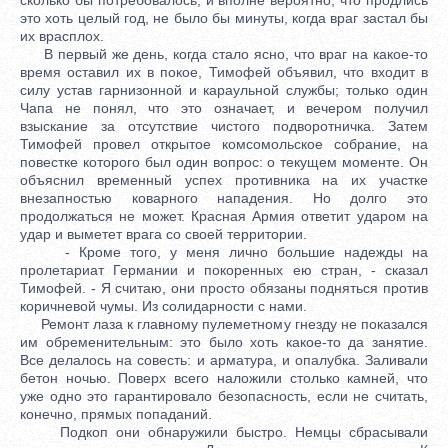
это хоть целый год, не было бы минуты, когда враг застал бы
их врасплох.
В первый же день, когда стало ясно, что враг на какое-то
время оставил их в покое, Тимофей объявил, что входит в
силу устав гарнизонной и караульной службы; только один
Чапа не понял, что это означает, и вечером получил
взыскание за отсутствие чистого подворотничка. Затем
Тимофей провел открытое комсомольское собрание, на
повестке которого был один вопрос: о текущем моменте. Он
объяснил временный успех противника на их участке
внезапностью коварного нападения. Но долго это
продолжаться не может. Красная Армия ответит ударом на
удар и выметет врага со своей территории.
- Кроме того, у меня лично большие надежды на
пролетариат Германии и покоренных ею стран, - сказал
Тимофей. - Я считаю, они просто обязаны подняться против
коричневой чумы. Из солидарности с нами.
Ремонт лаза к главному пулеметному гнезду не показался
им обременительным: это было хоть какое-то да занятие.
Все делалось на совесть: и арматура, и опалубка. Заливали
бетон ночью. Поверх всего наложили столько камней, что
уже одно это гарантировало безопасность, если не считать,
конечно, прямых попаданий.
Подкоп они обнаружили быстро. Немцы сбрасывали