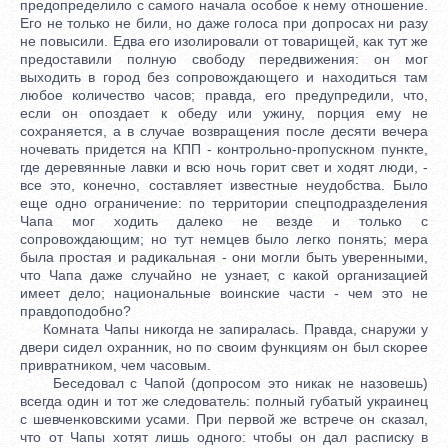
предопределило с самого начала особое к нему отношение.
Его не только не били, но даже голоса при допросах ни разу
не повысили. Едва его изолировали от товарищей, как тут же
предоставили полную свободу передвижения: он мог
выходить в город без сопровождающего и находиться там
любое количество часов; правда, его предупредили, что,
если он опоздает к обеду или ужину, порция ему не
сохраняется, а в случае возвращения после десяти вечера
ночевать придется на КПП - контрольно-пропускном пункте,
где деревянные лавки и всю ночь горит свет и ходят люди, -
все это, конечно, составляет известные неудобства. Было
еще одно ограничение: по территории спецподразделения
Чапа мог ходить далеко не везде и только с
сопровождающим; но тут немцев было легко понять; мера
была простая и радикальная - они могли быть уверенными,
что Чапа даже случайно не узнает, с какой организацией
имеет дело; национальные воинские части - чем это не
правдоподобно?
Комната Чапы никогда не запиралась. Правда, снаружи у
двери сидел охранник, но по своим функциям он был скорее
привратником, чем часовым.
Беседовал с Чапой (допросом это никак не назовешь)
всегда один и тот же следователь: полный губатый украинец
с шевченковскими усами. При первой же встрече он сказал,
что от Чапы хотят лишь одного: чтобы он дал расписку в