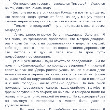
- Он правильно говорит, - вмешался Тимофей. - Ложился
бы ты, силы экономить надо.
- Бесполезно все это, - сказал Ромка, - я вот читал где-то,
что человек, когда кричит от боли, за одну минуту теряет
столько нервной энергии, сколько за восемь рабочих часов.
- Только что придумал? - чуть приоткрыв глаза, спросил
Медведев.
- А что, запросто может быть, - поддержал Залогин. - Я
вот знаю, на тренировке пробегаешь сто метров двадцать
раз - хоть бы что, а на соревнованиях - дядя, ты слушай,
тебе ведь говорю, - так вот, на соревнованиях дернешь эти
сто метров - и дух из тебя вон. На трое суток
полуобморочное состояние.
Тут они услышали - звуки отчетливо передавались им по
полу - приближающийся по коридору уверенный и тяжелый
топот многих ног. Дверь распахнулась: вошли сначала двое
автоматчиков в черном, за ними генерал в такой же форме
со свастикой на нарукавной повязке и молниями в петлицах
и с ним господин, как-то странно одетый. На нем были
немецкие форменные сапоги, кавалерийские галифе и
френч полувоенного покроя; он был выше генерала почти на
голову и лицом точно никакой не немец. На красноармейцев
он взглянул с интересом, а может быть, даже с
удовольствием.
- Вот они, князь. Полюбуйтесь на этих героев. Я