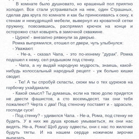
В комнате было душновато, но крашеный пол приятно
холодил. Все стали устраиваться на нем, один Страшных,
сделав два круга по комнате и как бы принюхиваясь к окну, к
стенам и немудрящей мебели, вывернул из кроватной сетки
пружину, повозившись, распрямил крючок на конце и
осторожно стал ковырять в замочной скважине.
- Цурюк! - внезапно рявкнули за дверью.
Ромка выпрямился, отошел от двери, чуть улыбнулся:
- Уважают.
- Не-а, - сказал Чапа, - это по-ихнему "дурак". Ромка
подошел к нему, сел рядышком под стенку.
- Чапа, а ну выдай народную мудрость, знаешь, какой-
нибудь колоссальный народный рецепт - уж больно кишки
сводит.
- Тю! А ты спробуй скласты, скоки мы о тех цурюков на
горбочку ухайдакали.
- Какой смысл? Ты думаешь, если на твою долю придется
не двести фашистов, а сто восемьдесят, так они тебя
пожалеют? Черта с два! Под стеночку поставят и - здрасьте,
господи сусе!
- Под стенку? - удивился Чапа. - Не-а, Рома, под стенку не
будеть. У в них же душа кровью умываеться, як они нас
видять. Не-а, Рома! Щоб душу одвесты, они с нас по жилочке
будуть тягты. И на нашем сердце ножичком зирочки
вырезать.