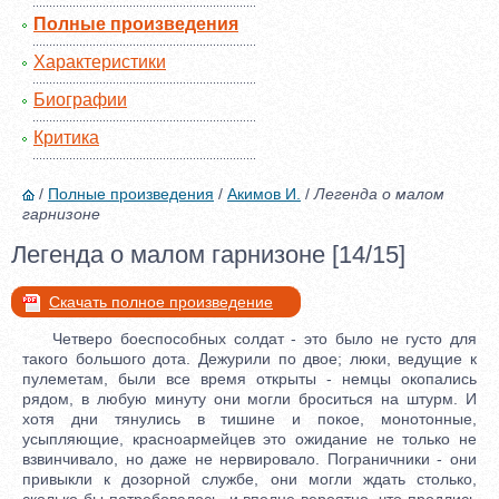
Полные произведения
Характеристики
Биографии
Критика
/
Полные произведения
/
Акимов И.
/
Легенда о малом
гарнизоне
Легенда о малом гарнизоне [14/15]
Скачать полное произведение
Четверо боеспособных солдат - это было не густо для
такого большого дота. Дежурили по двое; люки, ведущие к
пулеметам, были все время открыты - немцы окопались
рядом, в любую минуту они могли броситься на штурм. И
хотя дни тянулись в тишине и покое, монотонные,
усыпляющие, красноармейцев это ожидание не только не
взвинчивало, но даже не нервировало. Пограничники - они
привыкли к дозорной службе, они могли ждать столько,
сколько бы потребовалось, и вполне вероятно, что продлись