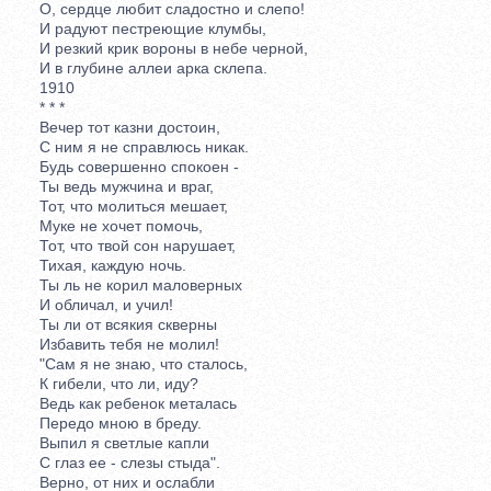
О, сердце любит сладостно и слепо!
И радуют пестреющие клумбы,
И резкий крик вороны в небе черной,
И в глубине аллеи арка склепа.
1910
* * *
Вечер тот казни достоин,
С ним я не справлюсь никак.
Будь совершенно спокоен -
Ты ведь мужчина и враг,
Тот, что молиться мешает,
Муке не хочет помочь,
Тот, что твой сон нарушает,
Тихая, каждую ночь.
Ты ль не корил маловерных
И обличал, и учил!
Ты ли от всякия скверны
Избавить тебя не молил!
"Сам я не знаю, что сталось,
К гибели, что ли, иду?
Ведь как ребенок металась
Передо мною в бреду.
Выпил я светлые капли
С глаз ее - слезы стыда".
Верно, от них и ослабли