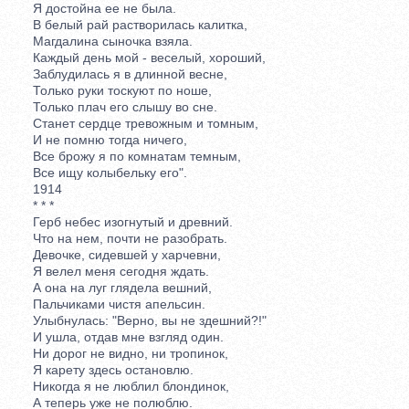
Я достойна ее не была.
В белый рай растворилась калитка,
Магдалина сыночка взяла.
Каждый день мой - веселый, хороший,
Заблудилась я в длинной весне,
Только руки тоскуют по ноше,
Только плач его слышу во сне.
Станет сердце тревожным и томным,
И не помню тогда ничего,
Все брожу я по комнатам темным,
Все ищу колыбельку его".
1914
* * *
Герб небес изогнутый и древний.
Что на нем, почти не разобрать.
Девочке, сидевшей у харчевни,
Я велел меня сегодня ждать.
А она на луг глядела вешний,
Пальчиками чистя апельсин.
Улыбнулась: "Верно, вы не здешний?!"
И ушла, отдав мне взгляд один.
Ни дорог не видно, ни тропинок,
Я карету здесь остановлю.
Никогда я не люблил блондинок,
А теперь уже не полюблю.