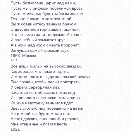
Пусть безмолвие царит над нами,
Пусть мы с рифмой поселимся врозь.
Пусть молчанье будет тайным знаком
Тех, кто с вами, а казался мной,
Вы ж соединитесь тайным браком
С девственной горчайшей тишиной,
Что во тьме гранит подземный точит
И волшебный замыкает круг,
А в ночи над ухом смерть пророчит,
Заглушая самый громкий звук.
1963. Москва.
* * *
Все души милых на высоких звездах.
Как хорошо, что некого терять
И можно плакать. Царскосельский воздух
Был создан, чтобы песни повторять.
У берега серебряная ива
Касается сентябрьских ярких вод.
Из прошлого восставши, молчаливо
Ко мне навстречу тень моя идет.
Здесь столько лир повешено на ветки,
Но и моей как будто место есть.
А этот дождик, солнечный и редкий,
Мне утешенье и благая весть.
1921