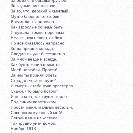
За розы с площадки круглой,
За глупые письма твои,
За то, что, дерзкий и смуглый,
Мутно бледнел от любви.
Я думала: ты нарочно -
Как взрослые хочешь быть.
Я думала: темно-порочных
Нельзя, как невест, любить.
Но все оказалось напрасно.
Когда пришли холода,
Следил ты уже бесстрастно
За мной везде и всегда,
Как будто копил приметы
Моей нелюбви. Прости!
Зачем ты принял обеты
Страдальческого пути?
И смерть к тебе руки простерла...
Скажи, что было потом?
Я не знала, как хрупко горло
Под синим воротником.
Прости меня, мальчик веселый,
Совенок замученный мой!
Сегодня мне из костела
Так трудно уйти домой.
Ноябрь 1913