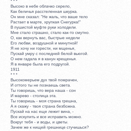
* * *
Высоко в небе облачко серело,
Как беличья расстеленная шкурка.
Он мне сказал: "Не жаль, что ваше тело
Растает в марте, хрупкая Снегурка!"
В пушистой муфте руки холодели.
Мне стало страшно, стало как-то смутно.
О, как вернуть вас, быстрые недели
Его любви, воздушной и минутной!
Я не хочу ни горести, ни мщенья,
Пускай умру с последней белой вьюгой.
О нем гадала я в канун крещенья.
Я в январе была его подругой.
1911
* * *
Высокомерьем дух твой помрачен,
И оттого ты не познаешь света.
Ты говоришь, что вера наша - сон
И марево - столица эта.
Ты говоришь - моя страна грешна,
А я скажу - твоя страна безбожна.
Пускай на нас еще лежит вина, -
Все искупить и все исправить можно.
Вокруг тебя - и воды, и цветы.
Зачем же к нищей грешнице стучишься?