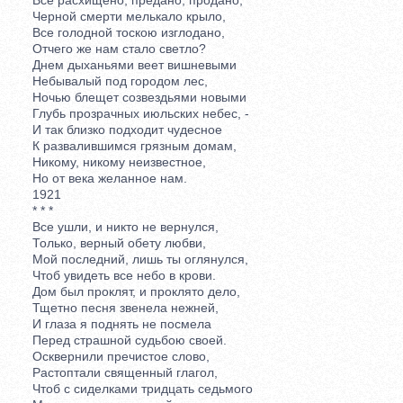
Черной смерти мелькало крыло,
Все голодной тоскою изглодано,
Отчего же нам стало светло?
Днем дыханьями веет вишневыми
Небывалый под городом лес,
Ночью блещет созвездьями новыми
Глубь прозрачных июльских небес, -
И так близко подходит чудесное
К развалившимся грязным домам,
Никому, никому неизвестное,
Но от века желанное нам.
1921
* * *
Все ушли, и никто не вернулся,
Только, верный обету любви,
Мой последний, лишь ты оглянулся,
Чтоб увидеть все небо в крови.
Дом был проклят, и проклято дело,
Тщетно песня звенела нежней,
И глаза я поднять не посмела
Перед страшной судьбою своей.
Осквернили пречистое слово,
Растоптали священный глагол,
Чтоб с сиделками тридцать седьмого