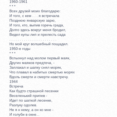
1960-1961
* * *
Всех друзей моих благодарю:
И того, с кем . . . я встречала
Позднюю январскую зарю,
И того, кто, выпив горечь града,
Долго здесь вокруг меня бродил,
Видел купы лип и прелесть сада
. . . . . . . . . . . . . . . . . . . . . . .
Но мой круг волшебный пощадил.
1950-е годы
* * *
Вспыхнул над молом первый маяк,
Других маяков предтеча, -
Заплакал и шапку снял моряк,
Что плавал в набитых смертью морях
Вдоль смерти и смерти навстречу.
1944
Встреча
Как будто страшной песенки
Веселенький припев -
Идет по шаткой лесенке,
Разлуку одолев.
Не я к нему, а он ко мне -
И голуби в окне...