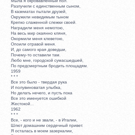
Мыла я окровавленный пол.
Разлучили с единственным сыном,
В казематах пытали друзей,
Окружили невидимым тыном
Крепко слаженной слежки своей.
Наградили меня немотою,
На весь мир окаянно кляня,
Окормили меня клеветою,
Опоили отравой меня.
И, до самого края доведши,
Почему-то оставили там.
Любо мне, городской сумасшедшей,
По предсмертным бродить площадям.
1959
* * *
Все это было - твердая рука
И полувиноватая улыбка,
Но делать нечего, и пусть пока
Все это именуется ошибкой
Жестокой...
1962
* * *
Все, - кого и не звали, - в Италии,
Шлют домашним сердечный привет.
Я осталась в моем зазеркалии,