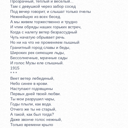
Прозрачный, теплый и веселый...
Там с девушкой через забор сосед
Под вечер говорит, и слышат только пчелы
Нежнейшую из всех бесед.
А мы живем торжественно и трудно
И чтим обряды наших горьких встреч,
Когда с налету ветер безрассудный
Чуть начатую обрывает речь.
Но ни на что не променяем пышный
Гранитный город славы и беды,
Широких рек сияющие льды,
Бессолнечные, мрачные сады
И голос Музы еле слышный.
1915
* * *
Веет ветер лебединый,
Небо синее в крови.
Наступают годовщины
Первых дней твоей любви.
Ты мои разрушил чары,
Годы плыли, как вода.
Отчего же ты не старый,
А такой, как был тогда?
Даже звонче голос нежный,
Только времени крыло