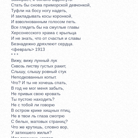
Стать бы снова приморской девчонкой,
Туфли на босу ногу надеть,
И закладывать косы коронкой,
И взволнованным голосом петь.
Все глядеть бы на смуглые главы
Херсонесского храма с крыльца
И не знать, что от счастья и славы
Безнадежно дряхлеют сердца.
<февраль> 1913
* * *
Вижу, вижу лунный лук
Сквозь листву густых ракит,
Слышу, слышу ровный стук
Неподкованных копыт.
Что? И ты не хочешь спать,
В год не мог меня забыть,
Не привык свою кровать
Ты пустою находить?
Не с тобой ли говорю
В остром крике хищных птиц,
Не в твои ль глаза смотрю
С белых, матовых страниц?
Что же крутишь, словно вор,
У затихшего жилья?
Или помнишь уговор