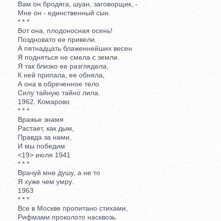
Вам он бродяга, шуан, заговорщик, -
Мне он - единственный сын.
* * *
Вот она, плодоносная осень!
Поздновато ее привели.
А пятнадцать блаженнейших весен
Я подняться не смела с земли.
Я так близко ее разглядела,
К ней припала, ее обняла,
А она в обреченное тело
Силу тайную тайно лила.
1962. Комарово
* * *
Вражье знамя
Растает, как дым,
Правда за нами,
И мы победим
<19> июля 1941
* * *
Врачуй мне душу, а не то
Я хуже чем умру.
1963
* * *
Все в Москве пропитано стихами,
Рифмами проколото насквозь.