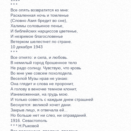
* * *
Все опять возвратится ко мне:
Раскаленная ночь и томленье
(Словно Азия бредит во сне),
Халимы соловьиное пенье,
И библейских нарциссов цветенье,
И незримое благословенье
Ветерком шелестнет по стране.
10 декабря 1943
* * *
Все отнято: и сила, и любовь.
В немилый город брошенное тело
Не радо солнцу. Чувствую, что кровь
Во мне уже совсем похолодела.
Веселой Музы нрав не узнаю:
Она глядит и слова не проронит,
А голову в веночке темном клонит,
Изнеможенная, на грудь мою.
И только совесть с каждым днем страшней
Беснуется: великой хочет дани.
Закрыв лицо, я отвечала ей...
Но больше нет ни слез, ни оправданий.
1916. Севастополь
* * * Н.Рыковой
Все расхищено, предано, продано,