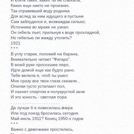
Каких еще никто не произнес.
Так отравивший воду родника
Для вслед за ним идущего в пустыне
Сам заблудился и, возжаждав сильно,
Источника во мраке не узнал.
Он гибель пьет, прильнув к воде прохладной,
Но гибелью ли жажду утолить?
1921
* * *
В углу старик, похожий на барана,
Внимательно читает "Фигаро".
В моей руке просохшее перо,
Идти домой еще как будто рано.
Тебе велела я, чтоб ты ушел.
Мне сразу все твои глаза сказали...
Опилки густо устилают пол,
И пахнет спиртом в полукруглой зале
И это юность - светлая пора
. . . . . . . . . . . . . . . . . . . . .
Да лучше б я повесилась вчера
Или под поезд бросилась сегодня.
Май-июль 1911? Конец 1950-х годов
* * *
Важно с девочками простились,