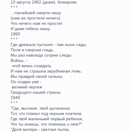
13 августа 1962 (днем). Комарово
* * *
...горчайшей смерти чашу
(нам не простили ничего)
Что ничего нам не простит
И даже гибель нашу.
1960
* * *
Где дремала пустыня - там ныне сады,
Поля и озерная гладь.
Мы раз навсегда сотрем следы
Войны, -
чтоб жизнь созидать.
И нам не страшна зарубежная ложь,
Мы правдой своей сильны.
Он создан уже -
великий чертеж
Грядущего нашей страны.
1949
* * *
"Где, высокая, твой цыганенок,
Тот, что плакал под черным платком,
Где твой маленький первый ребенок,
Что ты знаешь, что помнишь о нем?"
"Доля матери - светлая пытка,