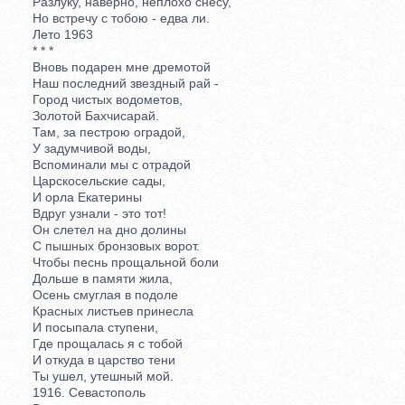
Разлуку, наверно, неплохо снесу,
Но встречу с тобою - едва ли.
Лето 1963
* * *
Вновь подарен мне дремотой
Наш последний звездный рай -
Город чистых водометов,
Золотой Бахчисарай.
Там, за пестрою оградой,
У задумчивой воды,
Вспоминали мы с отрадой
Царскосельские сады,
И орла Екатерины
Вдруг узнали - это тот!
Он слетел на дно долины
С пышных бронзовых ворот.
Чтобы песнь прощальной боли
Дольше в памяти жила,
Осень смуглая в подоле
Красных листьев принесла
И посыпала ступени,
Где прощалась я с тобой
И откуда в царство тени
Ты ушел, утешный мой.
1916. Севастополь