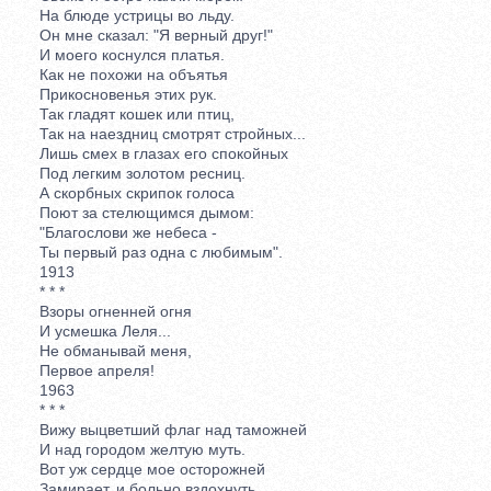
На блюде устрицы во льду.
Он мне сказал: "Я верный друг!"
И моего коснулся платья.
Как не похожи на объятья
Прикосновенья этих рук.
Так гладят кошек или птиц,
Так на наездниц смотрят стройных...
Лишь смех в глазах его спокойных
Под легким золотом ресниц.
А скорбных скрипок голоса
Поют за стелющимся дымом:
"Благослови же небеса -
Ты первый раз одна с любимым".
1913
* * *
Взоры огненней огня
И усмешка Леля...
Не обманывай меня,
Первое апреля!
1963
* * *
Вижу выцветший флаг над таможней
И над городом желтую муть.
Вот уж сердце мое осторожней
Замирает, и больно вздохнуть.