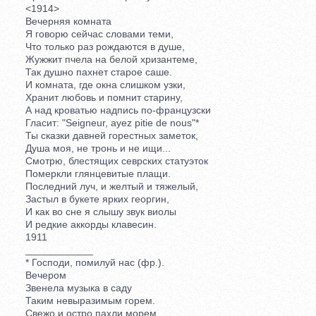
<1914>
Вечерняя комната
Я говорю сейчас словами теми,
Что только раз рождаются в душе,
Жужжит пчела на белой хризантеме,
Так душно пахнет старое саше.
И комната, где окна слишком узки,
Хранит любовь и помнит старину,
А над кроватью надпись по-французски
Гласит: "Seigneur, ayez pitie de nous"*
Ты сказки давней горестных заметок,
Душа моя, не тронь и не ищи...
Смотрю, блестящих севрских статуэток
Померкли глянцевитые плащи.
Последний луч, и желтый и тяжелый,
Застыл в букете ярких георгин,
И как во сне я слышу звук виолы
И редкие аккорды клавесин.
1911
____________
* Господи, помилуй нас (фр.).
Вечером
Звенела музыка в саду
Таким невыразимым горем.
Свежо и остро пахли морем