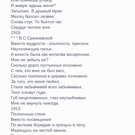
И живую ждешь меня?
Засыпаю. В душный мрак
Месяц бросил лезвие.
Снова стук. То бьется так
Сердце теплое мое.
1915
* * * В.С.Срезневской
Вместо мудрости - опытность, пресное
Неутоляющее питье.
А юность была как молитва воскресная...
Мне ли забыть ее?
Сколько дорог пустынных исхожено
С тем, кто мне не был мил,
Сколько поклонов в церквах положено
За того, кто меня любил...
Стала забывчивей всех забывчивых,
Тихо плывут года.
Губ нецелованных, глаз неулыбчивых
Мне не вернуть никогда.
1913
Полночные стихи
Вместо посвящения
По волнам блуждаю и прячусь в лесу,
Мерещусь на чистой эмали,