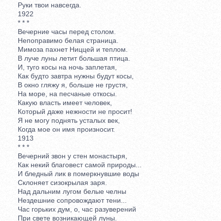
Руки твои навсегда.
1922
* * *
Вечерние часы перед столом.
Непоправимо белая страница.
Мимоза пахнет Ниццей и теплом.
В луче луны летит большая птица.
И, туго косы на ночь заплетая,
Как будто завтра нужны будут косы,
В окно гляжу я, больше не грустя,
На море, на песчаные откосы.
Какую власть имеет человек,
Который даже нежности не просит!
Я не могу поднять усталых век,
Когда мое он имя произносит.
1913
* * *
Вечерний звон у стен монастыря,
Как некий благовест самой природы...
И бледный лик в померкнувшие воды
Склоняет сизокрылая заря.
Над дальним лугом белые челны
Нездешние сопровождают тени...
Час горьких дум, о, час разуверений
При свете возникающей луны.