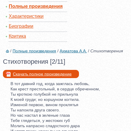
Полные произведения
Характеристики
Биографии
Критика
/
Полные произведения
/
Ахматова А.А.
/
Стихотворения
Стихотворения [2/11]
Скачать полное произведение
В тот давний год, когда зажглась любовь,
Как крест престольный, в сердце обреченном,
Ты кроткою голубкой не прильнула
К моей груди; но коршуном когтила.
Изменой первою, вином проклятья
Ты напоила друга своего.
Но час настал в зеленые глаза
Тебе глядеться, у жестоких губ
Молить напрасно сладостного дара
И клятв таких, каких ты не слыхала,