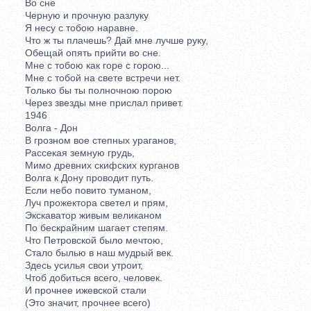
Во сне
Черную и прочную разлуку
Я несу с тобою наравне.
Что ж ты плачешь? Дай мне лучше руку,
Обещай опять прийти во сне.
Мне с тобою как горе с горою...
Мне с тобой на свете встречи нет.
Только бы ты полночною порою
Через звезды мне прислал привет.
1946
Волга - Дон
В грозном вое степных ураганов,
Рассекая земную грудь,
Мимо древних скифских курганов
Волга к Дону проводит путь.
Если небо повито туманом,
Луч прожектора светел и прям,
Экскаватор живым великаном
По бескрайним шагает степям.
Что Петровской было мечтою,
Стало былью в наш мудрый век.
Здесь усилья свои утроит,
Чтоб добиться всего, человек.
И прочнее ижевской стали
(Это значит, прочнее всего)