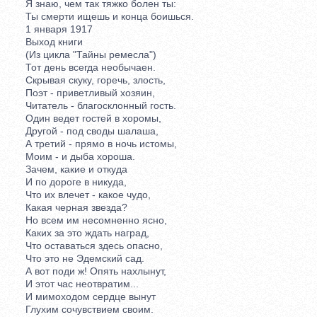
Я знаю, чем так тяжко болен ты:
Ты смерти ищешь и конца боишься.
1 января 1917
Выход книги
(Из цикла "Тайны ремесла")
Тот день всегда необычаен.
Скрывая скуку, горечь, злость,
Поэт - приветливый хозяин,
Читатель - благосклонный гость.
Один ведет гостей в хоромы,
Другой - под своды шалаша,
А третий - прямо в ночь истомы,
Моим - и дыба хороша.
Зачем, какие и откуда
И по дороге в никуда,
Что их влечет - какое чудо,
Какая черная звезда?
Но всем им несомненно ясно,
Каких за это ждать наград,
Что оставаться здесь опасно,
Что это не Эдемский сад.
А вот поди ж! Опять нахлынут,
И этот час неотвратим...
И мимоходом сердце вынут
Глухим сочувствием своим.