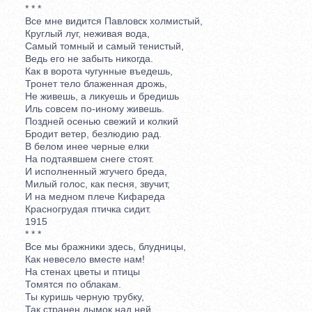
* * *
Все мне видится Павловск холмистый,
Круглый луг, неживая вода,
Самый томный и самый тенистый,
Ведь его не забыть никогда.
Как в ворота чугунные въедешь,
Тронет тело блаженная дрожь,
Не живешь, а ликуешь и бредишь
Иль совсем по-иному живешь.
Поздней осенью свежий и колкий
Бродит ветер, безлюдию рад.
В белом инее черные елки
На подтаявшем снеге стоят.
И исполненный жгучего бреда,
Милый голос, как песня, звучит,
И на медном плече Кифареда
Красногрудая птичка сидит.
1915
* * *
Все мы бражники здесь, блудницы,
Как невесело вместе нам!
На стенах цветы и птицы
Томятся по облакам.
Ты куришь черную трубку,
Так странен дымок над ней.