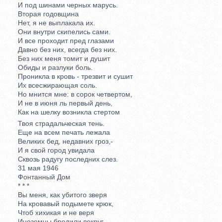
И под шинами черных марусь.
Вторая годовщина
Нет, я не выплакала их.
Они внутри скипелись сами.
И все проходит пред глазами
Давно без них, всегда без них.
Без них меня томит и душит
Обиды и разлуки боль.
Проникла в кровь - трезвит и сушит
Их всесжирающая соль.
Но мнится мне: в сорок четвертом,
И не в июня ль первый день,
Как на шелку возникла стертом
Твоя страдальческая тень.
Еще на всем печать лежала
Великих бед, недавних гроз,-
И я свой город увидала
Сквозь радугу последних слез.
31 мая 1946
Фонтанный Дом
* * *
Вы меня, как убитого зверя
Нa кровавый подымете крюк,
Чтоб хихикая и не веря
Иноземцы бродили вокруг