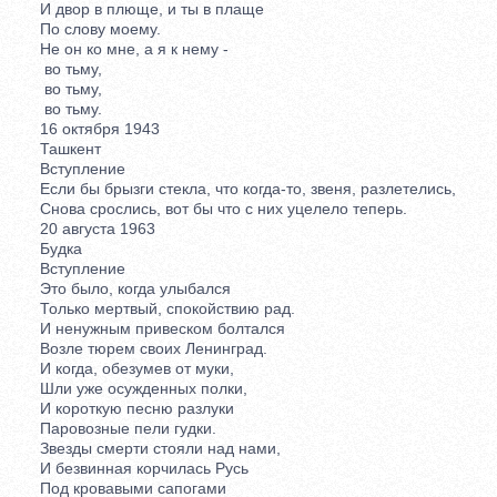
И двор в плюще, и ты в плаще
По слову моему.
Не он ко мне, а я к нему -
во тьму,
во тьму,
во тьму.
16 октября 1943
Ташкент
Вступление
Если бы брызги стекла, что когда-то, звеня, разлетелись,
Снова срослись, вот бы что с них уцелело теперь.
20 августа 1963
Будка
Вступление
Это было, когда улыбался
Только мертвый, спокойствию рад.
И ненужным привеском болтался
Возле тюрем своих Ленинград.
И когда, обезумев от муки,
Шли уже осужденных полки,
И короткую песню разлуки
Паровозные пели гудки.
Звезды смерти стояли над нами,
И безвинная корчилась Русь
Под кровавыми сапогами