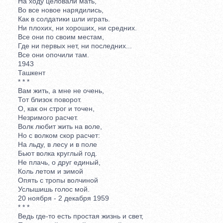
На ходу целовали мать,
Во все новое нарядились,
Как в солдатики шли играть.
Ни плохих, ни хороших, ни средних.
Все они по своим местам,
Где ни первых нет, ни последних...
Все они опочили там.
1943
Ташкент
* * *
Вам жить, а мне не очень,
Тот близок поворот.
О, как он строг и точен,
Незримого расчет.
Волк любит жить на воле,
Но с волком скор расчет:
На льду, в лесу и в поле
Бьют волка круглый год.
Не плачь, о друг единый,
Коль летом и зимой
Опять с тропы волчиной
Услышишь голос мой.
20 ноября - 2 декабря 1959
* * *
Ведь где-то есть простая жизнь и свет,