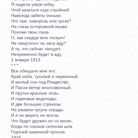
Я надела узкую юбку,
Чтоб казаться еще стройней.
Навсегда забиты окошки:
Что там, изморозь или гроза?
На глаза осторожной кошки
Похожи твои глаза.
О, как сердце мое тоскует!
Не смертного ль часа жду?
А та, что сейчас танцует,
Непременно будет в аду.
1 января 1913
* * *
Все обещало мне его:
Край неба, тусклый и червонный,
И милый сон под Рождество,
И Пасхи ветер многозвонный,
И прутья красные лозы,
И парковые водопады,
И две большие стрекозы
На ржавом чугуне ограды.
И я не верить не могла,
Что будет дружен он со мною,
Когда по горным склонам шла
Горячей каменной тропою.
1916