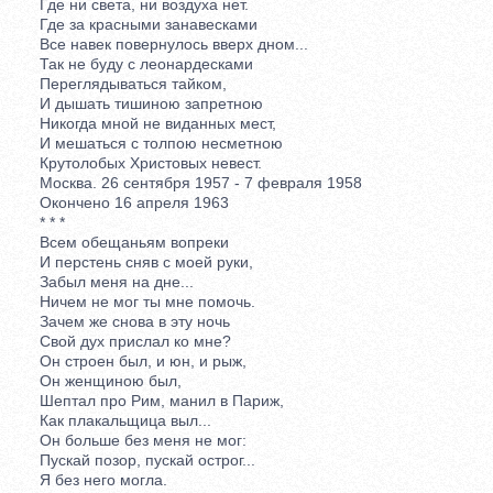
Где ни света, ни воздуха нет.
Где за красными занавесками
Все навек повернулось вверх дном...
Так не буду с леонардесками
Переглядываться тайком,
И дышать тишиною запретною
Никогда мной не виданных мест,
И мешаться с толпою несметною
Крутолобых Христовых невест.
Москва. 26 сентября 1957 - 7 февраля 1958
Окончено 16 апреля 1963
* * *
Всем обещаньям вопреки
И перстень сняв с моей руки,
Забыл меня на дне...
Ничем не мог ты мне помочь.
Зачем же снова в эту ночь
Свой дух прислал ко мне?
Он строен был, и юн, и рыж,
Он женщиною был,
Шептал про Рим, манил в Париж,
Как плакальщица выл...
Он больше без меня не мог:
Пускай позор, пускай острог...
Я без него могла.