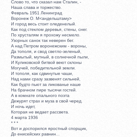
Слово то, что сказал нам Сталин, -
Наша слава и торжество.
Февраль 1951 Ленинград
Воронеж О. М<андельштаму>
И город весь стоит оледенелый.
Как под стеклом деревья, стены, снег.
По хрусталям я прохожу несмело.
Узорных санок так неверен бег.
А над Петром воронежским - вороны,
Да тополя, и свод светло-зеленый,
Размытый, мутный, в солнечной пыли,
И Куликовской битвой веют склоны
Могучей, победительной земли.
И тополя, как сдвинутые чаши,
Над нами сразу зазвенят сильней,
Как будто пьют за ликованье наше
На брачном пире тысячи гостей.
А в комнате опального поэта
Дежурят страх и муза в свой черед.
И ночь идет,
Которая не ведает рассвета.
4 марта 1936
* * *
Вот и доспорился яростный спорщик,
До енисейских равнин...