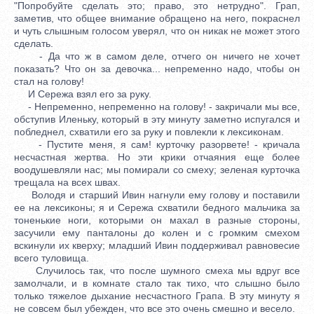
"Попробуйте сделать это; право, это нетрудно". Грап,
заметив, что общее внимание обращено на него, покраснел
и чуть слышным голосом уверял, что он никак не может этого
сделать.
- Да что ж в самом деле, отчего он ничего не хочет
показать? Что он за девочка... непременно надо, чтобы он
стал на голову!
И Сережа взял его за руку.
- Непременно, непременно на голову! - закричали мы все,
обступив Иленьку, который в эту минуту заметно испугался и
побледнел, схватили его за руку и повлекли к лексиконам.
- Пустите меня, я сам! курточку разорвете! - кричала
несчастная жертва. Но эти крики отчаяния еще более
воодушевляли нас; мы помирали со смеху; зеленая курточка
трещала на всех швах.
Володя и старший Ивин нагнули ему голову и поставили
ее на лексиконы; я и Сережа схватили бедного мальчика за
тоненькие ноги, которыми он махал в разные стороны,
засучили ему панталоны до колен и с громким смехом
вскинули их кверху; младший Ивин поддерживал равновесие
всего туловища.
Случилось так, что после шумного смеха мы вдруг все
замолчали, и в комнате стало так тихо, что слышно было
только тяжелое дыхание несчастного Грапа. В эту минуту я
не совсем был убежден, что все это очень смешно и весело.