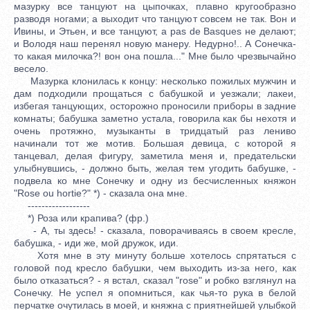
мазурку все танцуют на цыпочках, плавно кругообразно
разводя ногами; а выходит что танцуют совсем не так. Вон и
Ивины, и Этьен, и все танцуют, a pas de Basques не делают;
и Володя наш перенял новую манеру. Недурно!.. А Сонечка-
то какая милочка?! вон она пошла..." Мне было чрезвычайно
весело.
Мазурка клонилась к концу: несколько пожилых мужчин и
дам подходили прощаться с бабушкой и уезжали; лакеи,
избегая танцующих, осторожно проносили приборы в задние
комнаты; бабушка заметно устала, говорила как бы нехотя и
очень протяжно, музыканты в тридцатый раз лениво
начинали тот же мотив. Большая девица, с которой я
танцевал, делая фигуру, заметила меня и, предательски
улыбнувшись, - должно быть, желая тем угодить бабушке, -
подвела ко мне Сонечку и одну из бесчисленных княжон
"Rose ou hortie?" *) - сказала она мне.
------------------
*) Роза или крапива? (фр.)
- А, ты здесь! - сказала, поворачиваясь в своем кресле,
бабушка, - иди же, мой дружок, иди.
Хотя мне в эту минуту больше хотелось спрятаться с
головой под кресло бабушки, чем выходить из-за него, как
было отказаться? - я встал, сказал "rose" и робко взглянул на
Сонечку. Не успел я опомниться, как чья-то рука в белой
перчатке очутилась в моей, и княжна с приятнейшей улыбкой