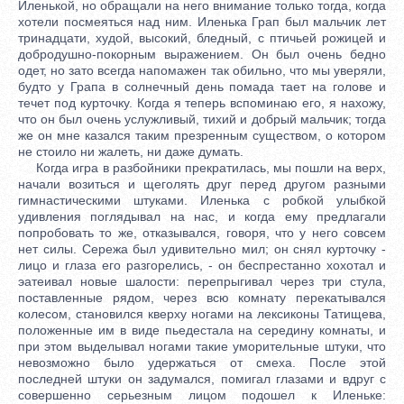
Иленькой, но обращали на него внимание только тогда, когда
хотели посмеяться над ним. Иленька Грап был мальчик лет
тринадцати, худой, высокий, бледный, с птичьей рожицей и
добродушно-покорным выражением. Он был очень бедно
одет, но зато всегда напомажен так обильно, что мы уверяли,
будто у Грапа в солнечный день помада тает на голове и
течет под курточку. Когда я теперь вспоминаю его, я нахожу,
что он был очень услужливый, тихий и добрый мальчик; тогда
же он мне казался таким презренным существом, о котором
не стоило ни жалеть, ни даже думать.
Когда игра в разбойники прекратилась, мы пошли на верх,
начали возиться и щеголять друг перед другом разными
гимнастическими штуками. Иленька с робкой улыбкой
удивления поглядывал на нас, и когда ему предлагали
попробовать то же, отказывался, говоря, что у него совсем
нет силы. Сережа был удивительно мил; он снял курточку -
лицо и глаза его разгорелись, - он беспрестанно хохотал и
эатеивал новые шалости: перепрыгивал через три стула,
поставленные рядом, через всю комнату перекатывался
колесом, становился кверху ногами на лексиконы Татищева,
положенные им в виде пьедестала на середину комнаты, и
при этом выделывал ногами такие уморительные штуки, что
невозможно было удержаться от смеха. После этой
последней штуки он задумался, помигал глазами и вдруг с
совершенно серьезным лицом подошел к Иленьке: