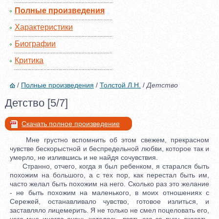
Полные произведения
Характеристики
Биографии
Критика
/
Полные произведения
/
Толстой Л.Н.
/
Детство
Детство [5/7]
Скачать полное произведение
Мне грустно вспомнить об этом свежем, прекрасном
чувстве бескорыстной и беспредельной любви, которое так и
умерло, не излившись и не найдя сочувствия.
Странно, отчего, когда я был ребенком, я старался быть
похожим на большого, а с тех пор, как перестал быть им,
часто желал быть похожим на него. Сколько раз это желание
- не быть похожим на маленького, в моих отношениях с
Сережей, останавливало чувство, готовое излиться, и
заставляло лицемерить. Я не только не смел поцеловать его,
чего мне иногда очень хотелось, взять его за руку, сказать,