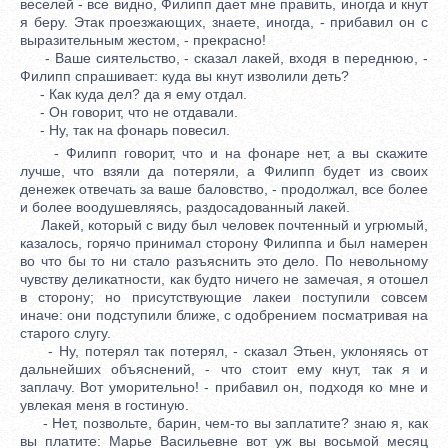
веселей - все видно, Филипп дает мне править, иногда и кнут
я беру. Этак проезжающих, знаете, иногда, - прибавил он с
выразительным жестом, - прекрасно!
- Ваше сиятельство, - сказал лакей, входя в переднюю, -
Филипп спрашивает: куда вы кнут изволили деть?
- Как куда дел? да я ему отдал.
- Он говорит, что не отдавали.
- Ну, так на фонарь повесил.
- Филипп говорит, что и на фонаре нет, а вы скажите
лучше, что взяли да потеряли, а Филипп будет из своих
денежек отвечать за ваше баловство, - продолжал, все более
и более воодушевляясь, раздосадованный лакей.
Лакей, который с виду был человек почтенный и угрюмый,
казалось, горячо принимал сторону Филиппа и был намерен
во что бы то ни стало разъяснить это дело. По невольному
чувству деликатности, как будто ничего не замечая, я отошел
в сторону; но присутствующие лакеи поступили совсем
иначе: они подступили ближе, с одобрением посматривая на
старого слугу.
- Ну, потерял так потерял, - сказал Этьен, уклоняясь от
дальнейших объяснений, - что стоит ему кнут, так я и
заплачу. Вот уморительно! - прибавил он, подходя ко мне и
увлекая меня в гостиную.
- Нет, позвольте, барин, чем-то вы заплатите? знаю я, как
вы платите: Марье Васильевне вот уж вы восьмой месяц