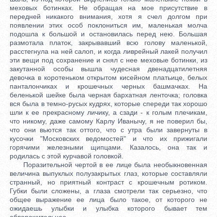
меховых ботинках. Не обращая на мое присутствие в
передней никакого внимания, хотя я счел долгом при
появлении этих особ поклониться им, маленькая молча
подошла к большой и остановилась перед нею. Большая
размотала платок, закрывавший всю голову маленькой,
расстегнула на ней салоп, и когда ливрейный лакей получил
эти вещи под сохранение и снял с нее меховые ботинки, из
закутанной особы вышла чудесная двенадцатилетняя
девочка в коротеньком открытом кисейном платьице, белых
панталончиках и крошечных черных башмачках. На
беленькой шейке была черная бархатная ленточка; головка
вся была в темно-русых кудрях, которые спереди так хорошо
шли к ее прекрасному личику, а сзади - к голым плечикам,
что никому, даже самому Карлу Иванычу, я не поверил бы,
что они вьются так оттого, что с утра были завернуты в
кусочки "Московских ведомостей" и что их прижигали
горячими железными щипцами. Казалось, она так и
родилась с этой курчавой головкой.
Поразительной чертой в ее лице была необыкновенная
величина выпуклых полузакрытых глаз, которые составляли
странный, но приятный контраст с крошечным ротиком.
Губки были сложены, а глаза смотрели так серьезно, что
общее выражение ее лица было такое, от которого не
ожидаешь улыбки и улыбка которого бывает тем
обворожительнее.