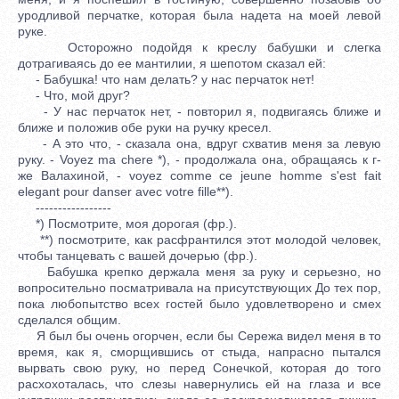
уродливой перчатке, которая была надета на моей левой
руке.
Осторожно подойдя к креслу бабушки и слегка
дотрагиваясь до ее мантилии, я шепотом сказал ей:
- Бабушка! что нам делать? у нас перчаток нет!
- Что, мой друг?
- У нас перчаток нет, - повторил я, подвигаясь ближе и
ближе и положив обе руки на ручку кресел.
- А это что, - сказала она, вдруг схватив меня за левую
руку. - Voyez ma chere *), - продолжала она, обращаясь к г-
же Валахиной, - voyez comme ce jeune homme s'est fait
elegant pour danser avec votre fille**).
-----------------
*) Посмотрите, моя дорогая (фр.).
**) посмотрите, как расфрантился этот молодой человек,
чтобы танцевать с вашей дочерью (фр.).
Бабушка крепко держала меня за руку и серьезно, но
вопросительно посматривала на присутствующих До тех пор,
пока любопытство всех гостей было удовлетворено и смех
сделался общим.
Я был бы очень огорчен, если бы Сережа видел меня в то
время, как я, сморщившись от стыда, напрасно пытался
вырвать свою руку, но перед Сонечкой, которая до того
расхохоталась, что слезы навернулись ей на глаза и все