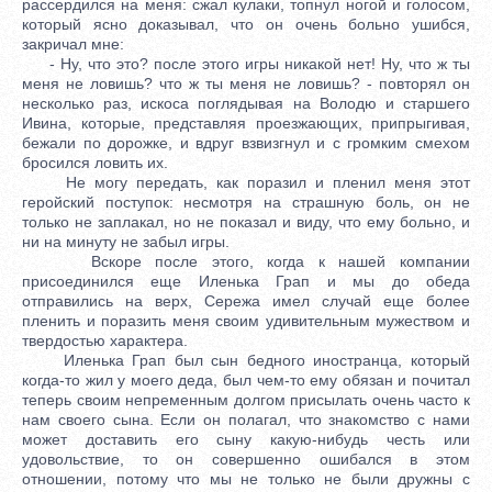
рассердился на меня: сжал кулаки, топнул ногой и голосом,
который ясно доказывал, что он очень больно ушибся,
закричал мне:
- Ну, что это? после этого игры никакой нет! Ну, что ж ты
меня не ловишь? что ж ты меня не ловишь? - повторял он
несколько раз, искоса поглядывая на Володю и старшего
Ивина, которые, представляя проезжающих, припрыгивая,
бежали по дорожке, и вдруг взвизгнул и с громким смехом
бросился ловить их.
Не могу передать, как поразил и пленил меня этот
геройский поступок: несмотря на страшную боль, он не
только не заплакал, но не показал и виду, что ему больно, и
ни на минуту не забыл игры.
Вскоре после этого, когда к нашей компании
присоединился еще Иленька Грап и мы до обеда
отправились на верх, Сережа имел случай еще более
пленить и поразить меня своим удивительным мужеством и
твердостью характера.
Иленька Грап был сын бедного иностранца, который
когда-то жил у моего деда, был чем-то ему обязан и почитал
теперь своим непременным долгом присылать очень часто к
нам своего сына. Если он полагал, что знакомство с нами
может доставить его сыну какую-нибудь честь или
удовольствие, то он совершенно ошибался в этом
отношении, потому что мы не только не были дружны с