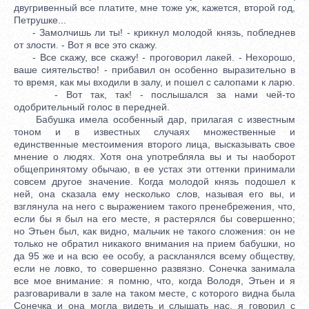
двугривенный все платите, мне тоже уж, кажется, второй год,
Петрушке...
- Замолчишь ли ты! - крикнул молодой князь, побледнев
от злости. - Вот я все это скажу.
- Все скажу, все скажу! - проговорил лакей. - Нехорошо,
ваше сиятельство! - прибавил он особенно выразительно в
то время, как мы входили в залу, и пошел с салопами к ларю.
- Вот так, так! - послышался за нами чей-то
одобрительный голос в передней.
Бабушка имела особенный дар, прилагая с известным
тоном и в известных случаях множественные и
единственные местоимения второго лица, высказывать свое
мнение о людях. Хотя она употребляла вы и ты наоборот
общепринятому обычаю, в ее устах эти оттенки принимали
совсем другое значение. Когда молодой князь подошел к
ней, она сказала ему несколько слов, называя его вы, и
взглянула на него с выражением такого пренебрежения, что,
если бы я был на его месте, я растерялся бы совершенно;
но Этьен был, как видно, мальчик не такого сложения: он не
только не обратил никакого внимания на прием бабушки, но
да 95 же и на всю ее особу, а раскланялся всему обществу,
если не ловко, то совершенно развязно. Сонечка занимала
все мое внимание: я помню, что, когда Володя, Этьен и я
разговаривали в зале на таком месте, с которого видна была
Сонечка и она могла видеть и слышать нас, я говорил с