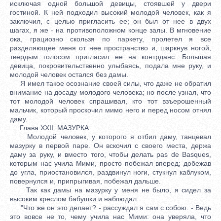
исключая одной большой девицы, стоявшей у двери
гостиной. К ней подходил высокий молодой человек, как я
заключил, с целью пригласить ее; он был от нее в двух
шагах, я же - на противоположном конце залы. В мгновение
ока, грациозно скользя по паркету, пролетел я все
разделяющее меня от нее пространство и, шаркнув ногой,
твердым голосом пригласил ее на контрданс. Большая
девица, покровительственно улыбаясь, подала мне руку, и
молодой человек остался без дамы.
Я имел такое осознание своей силы, что даже не обратил
внимание на досаду молодого человека; но после узнал, что
тот молодой человек спрашивал, кто тот взъерошенный
мальчик, который проскочил мимо него и перед носом отнял
даму.
Глава XXII. МАЗУРКА
Молодой человек, у которого я отбил даму, танцевал
мазурку в первой паре. Он вскочил с своего места, держа
даму за руку, и вместо того, чтобы делать pas de Basques,
которым нас учила Мими, просто побежал вперед; добежав
до угла, приостановился, раздвинул ноги, стукнул каблуком,
повернулся и, припрыгивая, побежал дальше.
Так как дамы на мазурку у меня не было, я сидел за
высоким креслом бабушки и наблюдал.
"Что же он это делает? - рассуждал я сам с собою. - Ведь
это вовсе не то, чему учила нас Мими: она уверяла, что