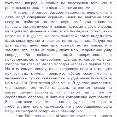
пустилась вперед, нисколько не подозревая того, что я
решительно не знал, что делать с своими ногами.
Я знал, что pas de Basques неуместны, неприличны и
даже могут совершено осрамить меня; но знакомые звуки
мазурки, действуя на мой слух, сообщили известное
направление акустическим нервам, которые в свою очередь
передали это движение ногам; и эти последние, совершенно
невольно и к удивлению всех зрителей, стали выделывать
фатальные круглые и плавные па на цыпочках. Покуда мы
шли прямо, дело еще шло кое-как, но на повороте я
заметил, что, если не приму своих мер, непременно уйду
вперед. Во избежание такой неприятности я
приостановился, с намерением сделать то самое коленце,
которое так красиво делал молодой человек в первой паре.
Но в ту самую минуту, как я раздвинул ноги и хотел уже
припрыгнуть, княжна, торопливо обегая вокруг меня, с
выражением тупого любопытства и удивления посмотрела
на мои ноги. Этот взгляд убил меня. Я до того растерялся,
что, вместо того чтобы танцевать, затопотал ногами на
месте, самым странным, ни с тактом, ни с чем не
сообразным образом, и наконец совершенно остановился.
Все смотрели на меня: кто с удивлением, кто с
любопытством, кто с насмешкой, кто с состраданием; одна
бабушка смотрела совершенно равнодушно.
- Il ne fallait pas danser, si vous ne savez pas!*) - сказал