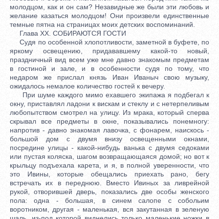
молодцом, как и он сам? Незавидные же были эти любовь и
желание казаться молодцом! Они произвели единственные
темные пятна на страницах моих детских воспоминаний.
Глава XX. СОБИРАЮТСЯ ГОСТИ
Судя по особенной хлопотливости, заметной в буфете, по
яркому освещению, придававшему какой-то новый,
праздничный вид всем уже мне давно знакомым предметам
в гостиной и зале, и в особенности судя по тому, что
недаром же прислал князь Иван Иваныч свою музыку,
ожидалось немалое количество гостей к вечеру.
При шуме каждого мимо ехавшего экипажа я подбегал к
окну, приставлял ладони к вискам и стеклу и с нетерпеливым
любопытством смотрел на улицу. Из мрака, который сперва
скрывал все предметы в окне, показывались понемногу:
напротив - давно знакомая лавочка, с фонарем, наискось -
большой дом с двумя внизу освещенными окнами,
посредине улицы - какой-нибудь ванька с двумя седоками
или пустая коляска, шагом возвращающаяся домой; но вот к
крыльцу подъехала карета, и я, в полной уверенности, что
это Ивины, которые обещались приехать рано, бегу
встречать их в переднюю. Вместо Ивиных за ливрейной
рукой, отворившей дверь, показались две особы женского
пола: одна - большая, в синем салопе с собольим
воротником, другая - маленькая, вся закутанная в зеленую
шаль, из-под которой виднелись только маленькие ножки в