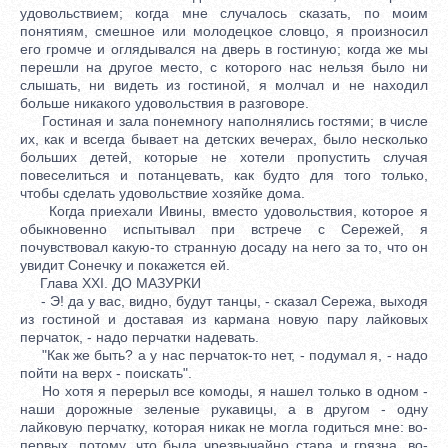
удовольствием; когда мне случалось сказать, по моим
понятиям, смешное или молодецкое словцо, я произносил
его громче и оглядывался на дверь в гостиную; когда же мы
перешли на другое место, с которого нас нельзя было ни
слышать, ни видеть из гостиной, я молчал и не находил
больше никакого удовольствия в разговоре.
Гостиная и зала понемногу наполнялись гостями; в числе
их, как и всегда бывает на детских вечерах, было несколько
больших детей, которые не хотели пропустить случая
повеселиться и потанцевать, как будто для того только,
чтобы сделать удовольствие хозяйке дома.
Когда приехали Ивины, вместо удовольствия, которое я
обыкновенно испытывал при встрече с Сережей, я
почувствовал какую-то странную досаду на него за то, что он
увидит Сонечку и покажется ей.
Глава XXI. ДО МАЗУРКИ
- Э! да у вас, видно, будут танцы, - сказал Сережа, выходя
из гостиной и доставая из кармана новую пару лайковых
перчаток, - надо перчатки надевать.
"Как же быть? а у нас перчаток-то нет, - подумал я, - надо
пойти на верх - поискать".
Но хотя я перерыл все комоды, я нашел только в одном -
наши дорожные зеленые рукавицы, а в другом - одну
лайковую перчатку, которая никак не могла годиться мне: во-
первых, потому, что была чрезвычайно стара и грязна, во-