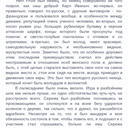
Herr Frost был немец, но немец совершенно не того
покроя, как наш добрый Карл Иваныч: во-первых, он
правильно говорил по-русски, с дурным выговором - по-
французски и пользовался вообще, в особенности между
дамами, репутацией очень ученого человека; во-вторых, он
носил рыжие усы, большую рубиновую булавку в черном
атласном шарфе, концы которого были просунуты под
помочи, и светло-голубые панталоны с отливом и со
штрипками; в-третьих, он был молод, имел красивую,
самодовольную наружность и необыкновенно видные,
мускулистые ноги. Заметно было, что он особенно дорожил
этим последним преимуществом: считал его действие
неотразимым в отношении особ женского пола и, должно
быть, с этой целью старался выставлять свои ноги на самое
видное место и, стоя или сидя на месте, всегда приводил в
движение свои икры. Это был тип молодого русского немца,
который хочет быть молодцом и волокитой.
В палисаднике было очень весело. Игра в разбойники
шла как нельзя лучше; но одно обстоятельство чуть-чуть не
расстроило всего. Сережа был разбойник: погнавшись за
проезжающими, он споткнулся и на всем бегу ударился
коленом о дерево, так сильно, что я думал, он расшибется
вдребезги. Несмотря на то, что я был жандарм и моя
обязанность состояла в том, чтобы ловить его, я подошел и с
участием стал спрашивать, больно ли ему. Сережа