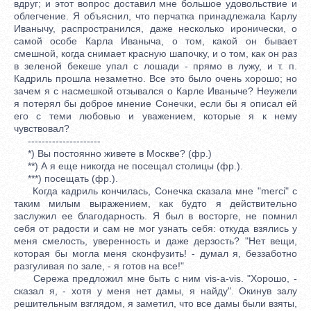
вдруг; и этот вопрос доставил мне большое удовольствие и
облегчение. Я объяснил, что перчатка принадлежала Карлу
Иванычу, распространился, даже несколько иронически, о
самой особе Карла Иваныча, о том, какой он бывает
смешной, когда снимает красную шапочку, и о том, как он раз
в зеленой бекеше упал с лошади - прямо в лужу, и т. п.
Кадриль прошла незаметно. Все это было очень хорошо; но
зачем я с насмешкой отзывался о Карле Иваныче? Неужели
я потерял бы доброе мнение Сонечки, если бы я описал ей
его с теми любовью и уважением, которые я к нему
чувствовал?
---------------------
*) Вы постоянно живете в Москве? (фр.)
**) А я еще никогда не посещал столицы (фр.).
***) посещать (фр.).
Когда кадриль кончилась, Сонечка сказала мне "merci" с
таким милым выражением, как будто я действительно
заслужил ее благодарность. Я был в восторге, не помнил
себя от радости и сам не мог узнать себя: откуда взялись у
меня смелость, уверенность и даже дерзость? "Нет вещи,
которая бы могла меня сконфузить! - думал я, беззаботно
разгуливая по зале, - я готов на все!"
Сережа предложил мне быть с ним vis-a-vis. "Хорошо, -
сказал я, - хотя у меня нет дамы, я найду". Окинув залу
решительным взглядом, я заметил, что все дамы были взяты,