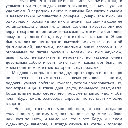
Чувствуя, что застенчивость моя увеличивается, и
услыхав шум еще подъехавшего экипажа, я почел нужным
удалиться. В передней нашел я княгиню Корнакову с сыном
и невероятным количеством дочерей. Дочери все были на
одно лицо - похожи на княгиню и дурны; поэтому ни одна не
останавливала внимания. Снимая салопы и хвосты, они все
вдруг говорили тоненькими голосками, суетились и смеялись
чему-то - должно быть, тому, что их было так много. Этьен
был мальчик лет пятнадцати, высокий, мясистый, с испитой
физиономией, впалыми, посинелыми внизу глазами и с
огромными по летам руками и ногами; он был неуклюж,
имел голос неприятный и неровный, но казался очень
довольным собою и был точно таким, каким мог быть, по
моим понятиям, мальчик, которого секут розгами.
Мы довольно долго стояли друг против друга и, не говоря
ни слова, внимательно всматривались; потом,
пододвинувшись поближе, кажется, хотели поцеловаться, но,
посмотрев еще в глаза друг другу, почему-то раздумали.
Когда платья всех сестер его прошумели мимо нас, чтобы
чем-нибудь начать разговор, я спросил, не тесно ли им было
в карете.
- Не знаю, - отвечал он мне небрежно, - я ведь никогда не
езжу в карете, потому что, как только я сяду, меня сейчас
начинает тошнить, и маменька это знает. Когда мы едем
куда-нибудь вечером, я всегда сажусь на козлы - гораздо