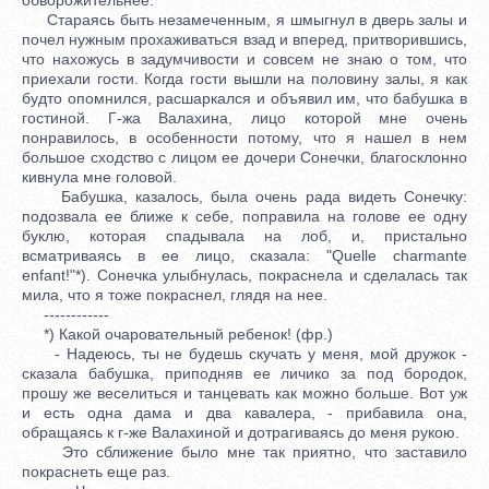
Стараясь быть незамеченным, я шмыгнул в дверь залы и
почел нужным прохаживаться взад и вперед, притворившись,
что нахожусь в задумчивости и совсем не знаю о том, что
приехали гости. Когда гости вышли на половину залы, я как
будто опомнился, расшаркался и объявил им, что бабушка в
гостиной. Г-жа Валахина, лицо которой мне очень
понравилось, в особенности потому, что я нашел в нем
большое сходство с лицом ее дочери Сонечки, благосклонно
кивнула мне головой.
Бабушка, казалось, была очень рада видеть Сонечку:
подозвала ее ближе к себе, поправила на голове ее одну
буклю, которая спадывала на лоб, и, пристально
всматриваясь в ее лицо, сказала: "Quelle charmante
enfant!"*). Сонечка улыбнулась, покраснела и сделалась так
мила, что я тоже покраснел, глядя на нее.
------------
*) Какой очаровательный ребенок! (фр.)
- Надеюсь, ты не будешь скучать у меня, мой дружок -
сказала бабушка, приподняв ее личико за под бородок,
прошу же веселиться и танцевать как можно больше. Вот уж
и есть одна дама и два кавалера, - прибавила она,
обращаясь к г-же Валахиной и дотрагиваясь до меня рукою.
Это сближение было мне так приятно, что заставило
покраснеть еще раз.