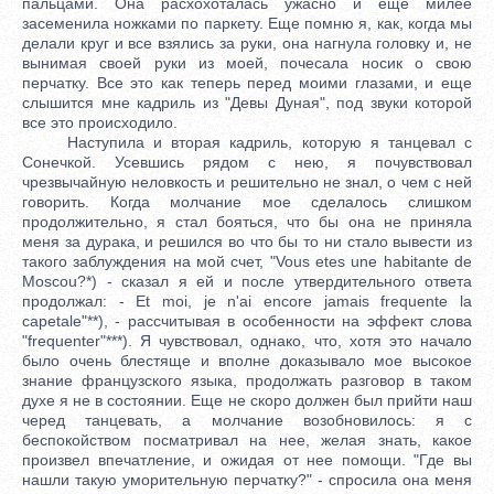
пальцами. Она расхохоталась ужасно и еще милее
засеменила ножками по паркету. Еще помню я, как, когда мы
делали круг и все взялись за руки, она нагнула головку и, не
вынимая своей руки из моей, почесала носик о свою
перчатку. Все это как теперь перед моими глазами, и еще
слышится мне кадриль из "Девы Дуная", под звуки которой
все это происходило.
Наступила и вторая кадриль, которую я танцевал с
Сонечкой. Усевшись рядом с нею, я почувствовал
чрезвычайную неловкость и решительно не знал, о чем с ней
говорить. Когда молчание мое сделалось слишком
продолжительно, я стал бояться, что бы она не приняла
меня за дурака, и решился во что бы то ни стало вывести из
такого заблуждения на мой счет, "Vous etes une habitante de
Moscou?*) - сказал я ей и после утвердительного ответа
продолжал: - Et moi, je n'ai encore jamais frequente la
capetale"**), - рассчитывая в особенности на эффект слова
"frequenter"***). Я чувствовал, однако, что, хотя это начало
было очень блестяще и вполне доказывало мое высокое
знание французского языка, продолжать разговор в таком
духе я не в состоянии. Еще не скоро должен был прийти наш
черед танцевать, а молчание возобновилось: я с
беспокойством посматривал на нее, желая знать, какое
произвел впечатление, и ожидая от нее помощи. "Где вы
нашли такую уморительную перчатку?" - спросила она меня