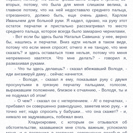
вторых, потому, что была для меня слишком велика, а
главное потому, что на ней недоставало среднего пальца,
отрезанного, должно быть, еще очень давно, Карлом
Иванычем для больной руки. Я надел, однако, на руку этот
остаток перчатки и пристально рассматривал то место
среднего пальца, которое всегда было замарано чернилами,
- Вот если бы здесь была Наталья Савишна: у нее, верно
бы, нашлись и перчатки. Вниз идти нельзя в таком виде,
потому что если меня спросят, отчего я не танцую, что мне
сказать? и здесь оставаться тоже нельзя, потому что меня
непременно хватятся. Что мне делать? - говорил я,
размахивая руками.
- Что ты здесь делаешь? - сказал вбежавший Володя, -
иди ангажируй даму... сейчас начнется.
- Володя, - сказал я ему, показывая руку с двумя
просунутыми в грязную перчатку пальцами, голосом,
выражавшим положение, близкое к отчаянию, - Володя, ты и
не подумал об этом!
- О чем? - сказал он с нетерпением. - А! о перчатках, -
прибавил он совершенно равнодушно, заметив мою руку, - и
точно нет; надо спросить у бабушки... что она скажет? - и,
нимало не задумавшись, побежал вниз.
Хладнокровие, с которым он отзывался об
обстоятельстве, казавшемся мне столь важным, успокоило
меня, и я поспешил в гостиную, совершенно позабыв об