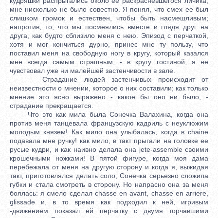
кудряшки распрыгались около ее раскрасневшегося личика,
мне нисколько не было совестно. Я понял, что смех ее был
слишком громок и естествен, чтобы быть насмешливым;
напротив, то, что мы посмеялись вместе и глядя друг на
друга, как будто сблизило меня с нею. Эпизод с перчаткой,
хотя и мог кончиться дурно, принес мне ту пользу, что
поставил меня на свободную ногу в кругу, который казался
мне всегда самым страшным, - в кругу гостиной; я не
чувствовал уже ни малейшей застенчивости в зале.
Страдание людей застенчивых происходит от
неизвестности о мнении, которое о них составили; как только
мнение это ясно выражено - какое бы оно ни было, -
страдание прекращается.
Что это как мила была Сонечка Валахина, когда она
против меня танцевала французскую кадриль с неуклюжим
молодым князем! Как мило она улыбалась, когда в chaine
подавала мне ручку! как мило, в такт прыгали на головке ее
русые кудри, и как наивно делала она jete-assemble своими
крошечными ножками! В пятой фигуре, когда моя дама
перебежала от меня на другую сторону и когда я, выжидая
такт, приготовлялся делать соло, Сонечка серьезно сложила
губки и стала смотреть в сторону. Но напрасно она за меня
боялась: я смело сделал chasse en avant, chasse en arriere,
glissade и, в то время как подходил к ней, игривым
-движением показал ей перчатку с двумя торчавшими