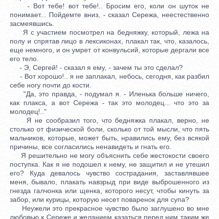
- Вот тебе! вот тебе!.. Бросим его, коли он шуток не
понимает... Пойдемте вниз, - сказал Сережа, неестественно
засмеявшись.
Я с участием посмотрел на бедняжку, который, лежа на
полу и спрятав лицо в лексиконах, плакал так, что, казалось,
еще немного, и он умрет от конвульсий, которые дергали все
его тело.
- Э, Сергей! - сказал я ему, - зачем ты это сделал?
- Вот хорошо!.. я не заплакал, небось, сегодня, как разбил
себе ногу почти до кости.
"Да, это правда, - подумал я. - Иленька больше ничего,
как плакса, а вот Сережа - так это молодец... что это за
молодец!.."
Я не сообразил того, что бедняжка плакал, верно, не
столько от физической боли, сколько от той мысли, что пять
мальчиков, которые, может быть, нравились ему, без всякой
причины, все согласились ненавидеть и гнать его.
Я решительно не могу объяснить себе жестокости своего
поступка. Как я не подошел к нему, не защитил и не утешил
его? Куда девалось чувство сострадания, заставлявшее
меня, бывало, плакать навзрыд при виде выброшенного из
гнезда галчонка или щенка, которого несут, чтобы кинуть за
забор, или курицы, которую несет поваренок для супа?
Неужели это прекрасное чувство было заглушено во мне
любовью к Сереже и желанием казаться перед ним таким же