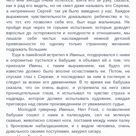
как я рад его видеть, но не смел даже называть его Сережа,
а непременно Сергей: так уж было заведено у нас. Каждое
выражение чувствительности доказывало ребячество и то,
что тот, кто позволял себе его, был еще мальчишка. Не
пройдя еще через те горькие испытания, которые доводят
взрослых до осторожности и холодности в отношениях, мы
лишали себя чистых наслаждений нежной детской
привязанности по одному только странному желанию
подражать большим.
Еще в лакейской встретил я Ивиных, поздоровался с ними
и опрометью пустился к бабушке: я объявил ей о том, что
приехали Ивины, с таким выражением, как будто это
известие должно было вполне осчастливить ее. Потом, не
спуская глаз с Сережи, я последовал за ним в гостиную и
следил за всеми его движениями. В то время как бабушка
сказала, что он очень вырос, и устремила на него свои
проницательные глаза, я испытывал то чувство страха и
надежды, которое должен испытывать художник, ожидая
приговора над своим произведением от уважаемого судьи.
Молодой гувернер Ивиных, Herr Frost, с позволения
бабушки сошел с нами в палисадник, сел на зеленую
скамью, живописно сложил ноги, поставив между ними палку
с бронзовым набалдашником, и с видом человека, очень
довольного своими поступками, закурил сигару.