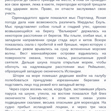
все свое время, лежа в каюте, перегородки которой трещали
под ударами волн. Право, он отчасти заслуживал свою
участь.
Одиннадцатого вдали показался мыс Портланд. Ясная
погода дала нам возможность различить Мирдальс Екуль.
Мыс представляет собою голый и гладкий утес, одиноко
возвышающийся на берегу. "Валькирия" держалась на
некотором расстоянии от берегов. Мы плыли, огибая мыс, в
западном направлении среди стада акул и китов. Вскоре
показалась скала с пробитой в ней брешью, через которую с
бешеным ревом врывались на сушу вспененные морские
волны. Вест маннаэйярские островки вздымались на
поверхности океана, точно скалы, рассыпанные рукой
сеятеля. Дальше шхуна пошла открытым морем, чтобы
обогнуть на надлежащем расстоянии мыс Рейкьянес,
образующий западную оконечность Исландии.
Шторм на море помешал дядюшке взойти на палубу
полюбоваться причудливо изрезанными берегами и
подставить лицо под резкий юго западный ветер.
Через сорок восемь часов, когда буря, заставившая убрать
паруса на шхуне, утихла, на востоке показался буй близ
оконечности Скагафлес; в этом месте океан усеян
подводными скалами, весьма опасными для мореходов. На
судно прибыл исландский лоцман, и через три часа