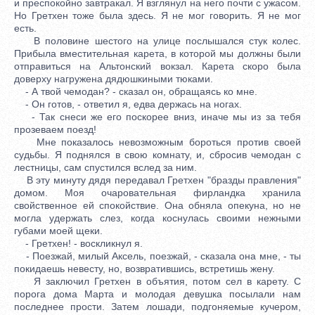
и преспокойно завтракал. Я взглянул на него почти с ужасом.
Но Гретхен тоже была здесь. Я не мог говорить. Я не мог
есть.
В половине шестого на улице послышался стук колес.
Прибыла вместительная карета, в которой мы должны были
отправиться на Альтонский вокзал. Карета скоро была
доверху нагружена дядюшкиными тюками.
- А твой чемодан? - сказал он, обращаясь ко мне.
- Он готов, - ответил я, едва держась на ногах.
- Так снеси же его поскорее вниз, иначе мы из за тебя
прозеваем поезд!
Мне показалось невозможным бороться против своей
судьбы. Я поднялся в свою комнату, и, сбросив чемодан с
лестницы, сам спустился вслед за ним.
В эту минуту дядя передавал Гретхен "бразды правления"
домом. Моя очаровательная фирландка хранила
свойственное ей спокойствие. Она обняла опекуна, но не
могла удержать слез, когда коснулась своими нежными
губами моей щеки.
- Гретхен! - воскликнул я.
- Поезжай, милый Аксель, поезжай, - сказала она мне, - ты
покидаешь невесту, но, возвратившись, встретишь жену.
Я заключил Гретхен в объятия, потом сел в карету. С
порога дома Марта и молодая девушка посылали нам
последнее прости. Затем лошади, подгоняемые кучером,