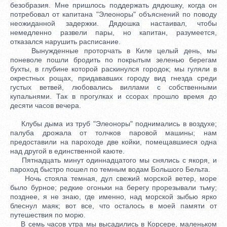
безобразия. Мне пришлось поддержать дядюшку, когда он
потребовал от капитана "Элеоноры" объяснений по поводу
неожиданной задержки. Дядюшка настаивал, чтобы
немедленно развели пары, но капитан, разумеется,
отказался нарушить расписание.
Вынужденные проторчать в Киле целый день, мы
поневоле пошли бродить по покрытым зеленью берегам
бухты, в глубине которой раскинулся городок; мы гуляли в
окрестных рощах, придававших городу вид гнезда среди
густых ветвей, любовались виллами с собственными
купальнями. Так в прогулках и ссорах прошло время до
десяти часов вечера.
Клубы дыма из труб "Элеоноры" поднимались в воздухе;
палуба дрожала от толчков паровой машины; нам
предоставили на пароходе две койки, помещавшиеся одна
над другой в единственной каюте.
Пятнадцать минут одиннадцатого мы снялись с якоря, и
пароход быстро пошел по темным водам Большого Бельта.
Ночь стояла темная, дул свежий морской ветер, море
было бурное; редкие огоньки на берегу прорезывали тьму;
позднее, я не знаю, где именно, над морской зыбью ярко
блеснул маяк; вот все, что осталось в моей памяти от
путешествия по морю.
В семь часов утра мы высадились в Корсере, маленьком