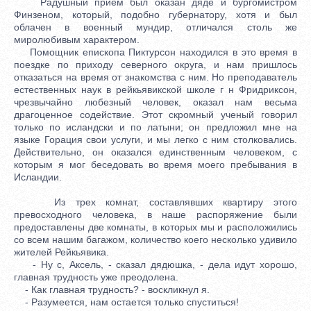
Радушный прием был оказан дяде и бургомистром
Финзеном, который, подобно губернатору, хотя и был
облачен в военный мундир, отличался столь же
миролюбивым характером.
Помощник епископа Пиктурсон находился в это время в
поездке по приходу северного округа, и нам пришлось
отказаться на время от знакомства с ним. Но преподаватель
естественных наук в рейкьявикской школе г н Фридриксон,
чрезвычайно любезный человек, оказал нам весьма
драгоценное содействие. Этот скромный ученый говорил
только по исландски и по латыни; он предложил мне на
языке Горация свои услуги, и мы легко с ним столковались.
Действительно, он оказался единственным человеком, с
которым я мог беседовать во время моего пребывания в
Исландии.
Из трех комнат, составлявших квартиру этого
превосходного человека, в наше распоряжение были
предоставлены две комнаты, в которых мы и расположились
со всем нашим багажом, количество коего несколько удивило
жителей Рейкьявика.
- Ну с, Аксель, - сказал дядюшка, - дела идут хорошо,
главная трудность уже преодолена.
- Как главная трудность? - воскликнул я.
- Разумеется, нам остается только спуститься!