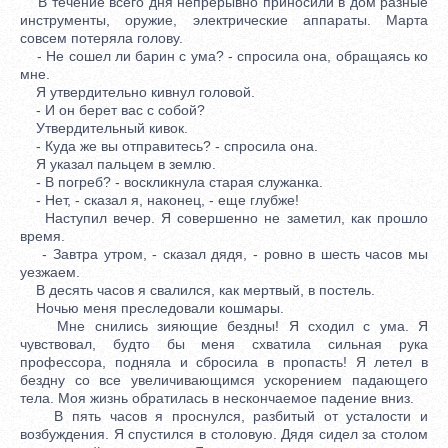
В течение всего дня непрерывно приносили в дом разные
инструменты, оружие, электрические аппараты. Марта
совсем потеряла голову.
- Не сошел ли барин с ума? - спросила она, обращаясь ко
мне.
Я утвердительно кивнул головой.
- И он берет вас с собой?
Утвердительный кивок.
- Куда же вы отправитесь? - спросила она.
Я указал пальцем в землю.
- В погреб? - воскликнула старая служанка.
- Нет, - сказал я, наконец, - еще глубже!
Наступил вечер. Я совершенно не заметил, как прошло
время.
- Завтра утром, - сказал дядя, - ровно в шесть часов мы
уезжаем.
В десять часов я свалился, как мертвый, в постель.
Ночью меня преследовали кошмары.
Мне снились зияющие бездны! Я сходил с ума. Я
чувствовал, будто бы меня схватила сильная рука
профессора, подняла и сбросила в пропасть! Я летел в
бездну со все увеличивающимся ускорением падающего
тела. Моя жизнь обратилась в нескончаемое падение вниз.
В пять часов я проснулся, разбитый от усталости и
возбуждения. Я спустился в столовую. Дядя сидел за столом