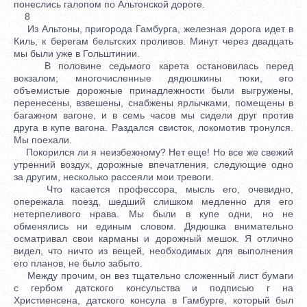
понеслись галопом по Альтонской дороге.
8
Из Альтоны, пригорода Гамбурга, железная дорога идет в
Киль, к берегам бельтских проливов. Минут через двадцать
мы были уже в Гольштинии.
В половине седьмого карета остановилась перед
вокзалом; многочисленные дядюшкины тюки, его
объемистые дорожные принадлежности были выгружены,
перенесены, взвешены, снабжены ярлычками, помещены в
багажном вагоне, и в семь часов мы сидели друг против
друга в купе вагона. Раздался свисток, локомотив тронулся.
Мы поехали.
Покорился ли я неизбежному? Нет еще! Но все же свежий
утренний воздух, дорожные впечатления, следующие одно
за другим, несколько рассеяли мои тревоги.
Что касается профессора, мысль его, очевидно,
опережала поезд, шедший слишком медленно для его
нетерпеливого нрава. Мы были в купе одни, но не
обменялись ни единым словом. Дядюшка внимательно
осматривал свои карманы и дорожный мешок. Я отлично
видел, что ничто из вещей, необходимых для выполнения
его планов, не было забыто.
Между прочим, он вез тщательно сложенный лист бумаги
с гербом датского консульства и подписью г на
Христиенсена, датского консула в Гамбурге, который был