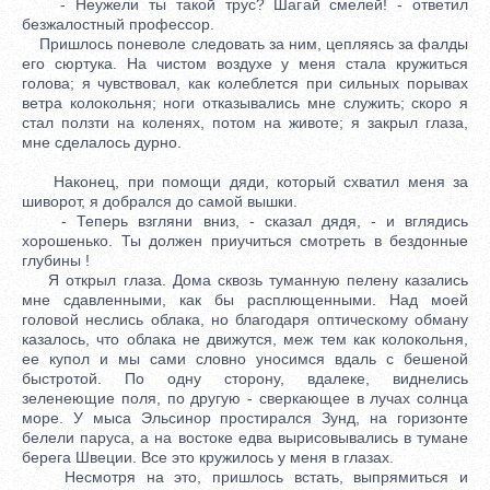
- Неужели ты такой трус? Шагай смелей! - ответил
безжалостный профессор.
Пришлось поневоле следовать за ним, цепляясь за фалды
его сюртука. На чистом воздухе у меня стала кружиться
голова; я чувствовал, как колеблется при сильных порывах
ветра колокольня; ноги отказывались мне служить; скоро я
стал ползти на коленях, потом на животе; я закрыл глаза,
мне сделалось дурно.
Наконец, при помощи дяди, который схватил меня за
шиворот, я добрался до самой вышки.
- Теперь взгляни вниз, - сказал дядя, - и вглядись
хорошенько. Ты должен приучиться смотреть в бездонные
глубины !
Я открыл глаза. Дома сквозь туманную пелену казались
мне сдавленными, как бы расплющенными. Над моей
головой неслись облака, но благодаря оптическому обману
казалось, что облака не движутся, меж тем как колокольня,
ее купол и мы сами словно уносимся вдаль с бешеной
быстротой. По одну сторону, вдалеке, виднелись
зеленеющие поля, по другую - сверкающее в лучах солнца
море. У мыса Эльсинор простирался Зунд, на горизонте
белели паруса, а на востоке едва вырисовывались в тумане
берега Швеции. Все это кружилось у меня в глазах.
Несмотря на это, пришлось встать, выпрямиться и