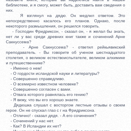
библиотеке, и я смогу, может быть, доставить вам сведения о
них.
Я взглянул на дядю. Он медлил ответом. Это
непосредственно касалось его планов. Однако, после
некоторого размышления, он решился говорить.
- Господин Фридриксон, - сказал он, - я желал бы знать,
нет ли у вас среди древних книг также и сочинений Арне
Сакнуссема?
- Арне Сакнуссема? - ответил рейкьявикский
преподаватель. - Вы говорите об ученом шестнадцатого
столетия, о великом естествоиспытателе, великом алхимике
и путешественнике?
- Именно о нем!
- О гордости исландской науки и литературы?
- Совершенно справедливо.
- О всемирно известном человеке?
- Совершенно согласен с вами.
- Отвага которого равнялась его гению?
- Я вижу, что вы его хорошо знаете.
Дядюшка слушал с восторгом лестные отзывы о своем
герое. Он не спускал глаз с г на Фридриксона.
- Отлично! - сказал дядя. - А его сочинения?
- Сочинений у нас нет.
- Как? В Исландии их нет?