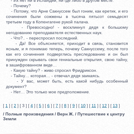
- Их нет ни в Исландии, ни где либо в другом месте.
- Почему?
- Потому, что Арне Сакнуссем был гоним, как еретик, и его
сочинения были сожжены в тысяча пятьсот семьдесят
третьем году в Копенгагене рукой палача.
- Превосходно! - воскликнул дядя к большому
негодованию преподавателя естественных наук.
- Что?.. - переспросил последний.
- Да! Все объясняется, приходит в связь, становится
ясным, и я понимаю теперь, почему Сакнуссему, после того
как его сочинения подверглись преследованию и он был
принужден скрывать свои гениальные открытия, свою тайну,
в зашифрованном виде…
- Какую тайну? - живо спросил Фридриксон.
- Тайну… которая… - отвечал дядя заикаясь.
- У вас, может быть, есть какой нибудь особенный
документ?
- Нет… Это только мое предположение.
[
1
] [
2
] [ 3 ] [
4
] [
5
] [
6
] [
7
] [
8
] [
9
] [
10
] [
11
] [
12
] [
13
]
/ Полные произведения / Верн Ж. / Путешествие к центру
Земли