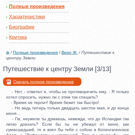
Полные произведения
Характеристики
Биографии
Критика
/
Полные произведения
/
Верн Ж.
/
Путешествие к
центру Земли
Путешествие к центру Земли [3/13]
Скачать полное произведение
- Нет, - ответил я, чтобы не противоречить ему. - Я только
хотел спросить, нужно ли с этим так спешить?
- Время не терпит! Время бежит так быстро!
- Но ведь теперь только двадцать шестое мая, и до конца
июня…
- Гм, неужели ты думаешь, невежда, что до Исландии так
легко доехать? Если бы ты не убежал от меня, как
сумасшедший, то я взял бы тебя с собою в Копенгагенское
бюро, к "Лифендеру и компания". Там ты узнал бы, что