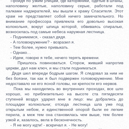
Пройдя по узким улицам, где каторжники, одетые в штаны,
наполовину желтые, наполовину серые, работали под
палками надзирателей, мы вышли к храму Спасителя. Этот
храм не представляет собой ничего замечательного. Но
внимание профессора привлекла его довольно высокая
колокольня, вокруг шпица которой, обвиваясь спиралью,
возносилась под самые небеса наружная лестница.
- Поднимемся, - сказал дядя.
- А головокружение? - возразил я.
- Тем более, нужно привыкать.
- Однако…
- Идем, говорю я тебе, нечего терять времени.
Пришлось повиноваться. Сторож, живший напротив
церкви, дал нам ключ, и мы стали подниматься.
Дядя шел впереди бодрым шагом. Я следовал за ним не
без боязни, так как я был подвержен головокружению. Мне
недоставало ни его ясной головы, ни крепости его нервов.
Пока мы находились во внутренних проходах, все шло
хорошо, но приблизительно на высоте ста пятидесяти
ступеней воздух ударил мне в лицо: мы добрались до
площадки колокольни; отсюда лестница шла уже под
открытым небом, и единственной опорой были ее легкие
перила, а меж тем она становилась чем выше, тем более
узкой и, казалось, вела в бесконечность.
- Я не могу идти! - вскричал я. - Не могу!