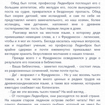
Обед был готов; профессор Лиденброк поглощал его с
большим аппетитом, ибо желудок его, после вынужденного
поста на судне, превратился в бездонную пропасть. Обед
был скорее датский, чем исландский, и сам по себе не
представлял ничего замечательного, но наш хозяин, более
исландец, чем датчанин, напомнил мне о древнем
гостеприимстве: гость был первым лицом в доме.
Разговор велся на местном языке, к которому дядя
примешивал немецкие слова, а г н Фридриксон - латинские,
чтобы и я мог их понять. Беседа касалась научных вопросов,
как и подобает ученым; но профессор Лиденброк был
крайне сдержан и почти ежеминутно приказывал мне
взглядом хранить безусловное молчание о наших планах.
Прежде всего г н Фридриксон осведомился у дяди о
результате его поисков в библиотеке.
- Ваша библиотека, - заметил последний, - состоит лишь
из разрозненных сочинений, полки почти пусты.
- Да! - возразил г н Фридриксон. - Но у нас восемь тысяч
томов, и в том числе много ценных и редких трудов на
древнескандинавском языке, а также все новинки, которыми
ежегодно снабжает нас Копенгаген.
- Где же эти восемь тысяч томов? На мой взгляд…
- О! господин Лиденброк, они расходятся по всей стране.
На нашем старом ледяном острове любят читать! Нет ни
одного фермера, ни одного рыбака, который не умел бы