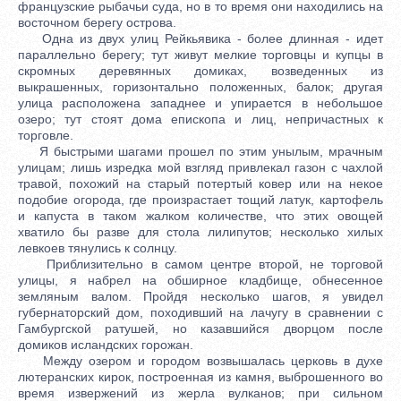
французские рыбачьи суда, но в то время они находились на
восточном берегу острова.
Одна из двух улиц Рейкьявика - более длинная - идет
параллельно берегу; тут живут мелкие торговцы и купцы в
скромных деревянных домиках, возведенных из
выкрашенных, горизонтально положенных, балок; другая
улица расположена западнее и упирается в небольшое
озеро; тут стоят дома епископа и лиц, непричастных к
торговле.
Я быстрыми шагами прошел по этим унылым, мрачным
улицам; лишь изредка мой взгляд привлекал газон с чахлой
травой, похожий на старый потертый ковер или на некое
подобие огорода, где произрастает тощий латук, картофель
и капуста в таком жалком количестве, что этих овощей
хватило бы разве для стола лилипутов; несколько хилых
левкоев тянулись к солнцу.
Приблизительно в самом центре второй, не торговой
улицы, я набрел на обширное кладбище, обнесенное
земляным валом. Пройдя несколько шагов, я увидел
губернаторский дом, походивший на лачугу в сравнении с
Гамбургской ратушей, но казавшийся дворцом после
домиков исландских горожан.
Между озером и городом возвышалась церковь в духе
лютеранских кирок, построенная из камня, выброшенного во
время извержений из жерла вулканов; при сильном