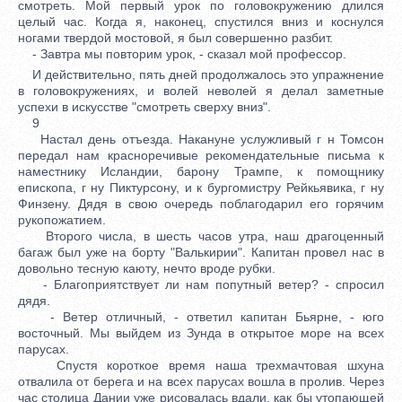
смотреть. Мой первый урок по головокружению длился
целый час. Когда я, наконец, спустился вниз и коснулся
ногами твердой мостовой, я был совершенно разбит.
- Завтра мы повторим урок, - сказал мой профессор.
И действительно, пять дней продолжалось это упражнение
в головокружениях, и волей неволей я делал заметные
успехи в искусстве "смотреть сверху вниз".
9
Настал день отъезда. Накануне услужливый г н Томсон
передал нам красноречивые рекомендательные письма к
наместнику Исландии, барону Трампе, к помощнику
епископа, г ну Пиктурсону, и к бургомистру Рейкьявика, г ну
Финзену. Дядя в свою очередь поблагодарил его горячим
рукопожатием.
Второго числа, в шесть часов утра, наш драгоценный
багаж был уже на борту "Валькирии". Капитан провел нас в
довольно тесную каюту, нечто вроде рубки.
- Благоприятствует ли нам попутный ветер? - спросил
дядя.
- Ветер отличный, - ответил капитан Бьярне, - юго
восточный. Мы выйдем из Зунда в открытое море на всех
парусах.
Спустя короткое время наша трехмачтовая шхуна
отвалила от берега и на всех парусах вошла в пролив. Через
час столица Дании уже рисовалась вдали, как бы утопающей