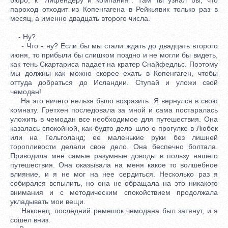
пароход отходит из Копенгагена в Рейкьявик только раз в
месяц, а именно двадцать второго числа.
- Ну?
- Что - ну? Если бы мы стали ждать до двадцать второго
июня, то прибыли бы слишком поздно и не могли бы видеть,
как тень Скартариса падает на кратер Снайфедльс. Поэтому
мы должны как можно скорее ехать в Копенгаген, чтобы
оттуда добраться до Исландии. Ступай и уложи свой
чемодан!
На это ничего нельзя было возразить. Я вернулся в свою
комнату. Гретхен последовала за мной и сама постаралась
уложить в чемодан все необходимое для путешествия. Она
казалась спокойной, как будто дело шло о прогулке в Любек
или на Гельголанд; ее маленькие руки без лишней
торопливости делали свое дело. Она беспечно болтала.
Приводила мне самые разумные доводы в пользу нашего
путешествия. Она оказывала на меня какое то волшебное
влияние, и я не мог на нее сердиться. Несколько раз я
собирался вспылить, но она не обращала на это никакого
внимания и с методическим спокойствием продолжала
укладывать мои вещи.
Наконец, последний ремешок чемодана был затянут, и я
сошел вниз.