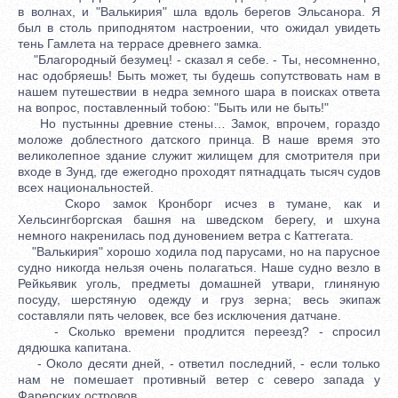
в волнах, и "Валькирия" шла вдоль берегов Эльсанора. Я
был в столь приподнятом настроении, что ожидал увидеть
тень Гамлета на террасе древнего замка.
"Благородный безумец! - сказал я себе. - Ты, несомненно,
нас одобряешь! Быть может, ты будешь сопутствовать нам в
нашем путешествии в недра земного шара в поисках ответа
на вопрос, поставленный тобою: "Быть или не быть!"
Но пустынны древние стены… Замок, впрочем, гораздо
моложе доблестного датского принца. В наше время это
великолепное здание служит жилищем для смотрителя при
входе в Зунд, где ежегодно проходят пятнадцать тысяч судов
всех национальностей.
Скоро замок Кронборг исчез в тумане, как и
Хельсингборгская башня на шведском берегу, и шхуна
немного накренилась под дуновением ветра с Каттегата.
"Валькирия" хорошо ходила под парусами, но на парусное
судно никогда нельзя очень полагаться. Наше судно везло в
Рейкьявик уголь, предметы домашней утвари, глиняную
посуду, шерстяную одежду и груз зерна; весь экипаж
составляли пять человек, все без исключения датчане.
- Сколько времени продлится переезд? - спросил
дядюшка капитана.
- Около десяти дней, - ответил последний, - если только
нам не помешает противный ветер с северо запада у
Фарерских островов.