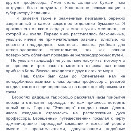
другом профессора. Имея столь солидные бумаги, нам
нетрудно было получить в Копенгагене рекомендации к
губернатору Исландии.
Я заметил также и знаменитый пергамент, бережно
запрятанный в самое секретное отделение бумажника. Я
проклял его от всего сердца и стал изучать местность, по
которой мы ехали. Передо мной расстилались бесконечные,
унылые, ничем не примечательные равнины, илистые, но
довольно плодородные: местность, весьма удобная для
железнодорожного строительства, так как ровная
поверхность облегчает проведение железнодорожных путей.
Но унылый ландшафт не успел мне наскучить, потому что
не прошло и трех часов с момента отъезда, как поезд
прибыл в Киль. Вокзал находился в двух шагах от моря.
Наш багаж был сдан до Копенгагена, нам не
понадобилось возиться с ним; однако профессор с тревогой
следил, как его вещи переносили на пароход и сбрасывали в
трюм.
Второпях дядюшка так хорошо рассчитал часы прибытия
поезда и отплытия парохода, что нам пришлось потерять
целый день. Пароход "Элеонора" отходил ночью. Девять
часов ожидания отразились на расположении духа
профессора. Взбешенный путешественник посылал к черту
администрацию пароходной компании и железной дороги
вместе с правительствами, допускающими подобные