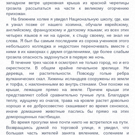
западном ветре церковная крыша из красной черепицы
грозила рассыпаться на части к великому огорчению
прихожан.
На ближнем холме я увидел Национальную школу, где, как
я узнал позже от нашего хозяина, обучали еврейскому,
английскому, французскому и датскому языкам; из всех этих
четырех языков я ни на одном, к стыду своему, не знал ни
слова. Я был бы самым последним из сорока учеников этого
небольшого колледжа и недостоин переночевать вместе с
ними в их каморках с двумя отделениями, где более слабым
грозила опасность задохнуться в первую же ночь.
В течение трех часов я осмотрел не только город, но и его
окрестности. В общем крайне печальное зрелище. Ни
деревца, ни растительности. Повсюду голые ребра
вулканических скал. Хижины исландцев сооружены из земли
и торфа, с наклоненными во внутрь стенами. Они похожи на
крыши, лежащие прямо на земле. Причем крыши эти
представляют собой сравнительно тучные луга. Благодаря
теплу, идущему из очагов, трава на кровле растет довольно
хорошо и ее добросовестно скашивают во время сенокоса,
иначе домашние животные паслись бы прямо на этих
доморощенных пастбищах.
Во время прогулки мне почти никто не встретился на пути.
Возвращаясь домой по торговой улице, я увидел, что
большая часть жителей занята вялением, солением и