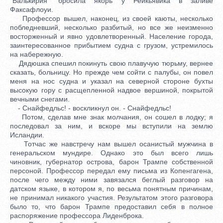
"Валькирия" бросила якорь у Рейкьявика в заливе
Факсафлоуи.
Профессор вышел, наконец, из своей каюты, несколько
побледневший, несколько разбитый, но все же неизменно
восторженный и явно удовлетворенный. Население города,
заинтересованное прибытием судна с грузом, устремилось
на набережную.
Дядюшка спешил покинуть свою плавучую тюрьму, вернее
сказать, больницу. Но прежде чем сойти с палубы, он повел
меня на нос судна и указал на северной стороне бухты
высокую гору с расщепленной надвое вершиной, покрытой
вечными снегами.
- Снайфедльс! - воскликнул он. - Снайфедльс!
Потом, сделав мне знак молчания, он сошел в лодку; я
последовал за ним, и вскоре мы вступили на землю
Исландии.
Тотчас же навстречу нам вышел осанистый мужчина в
генеральском мундире. Однако это был всего лишь
чиновник, губернатор острова, барон Трампе собственной
персоной. Профессор передал ему письма из Копенгагена,
после чего между ними завязался беглый разговор на
датском языке, в котором я, по весьма понятным причинам,
не принимал никакого участия. Результатом этого разговора
было то, что барон Трампе предоставил себя в полное
распоряжение профессора Лиденброка.