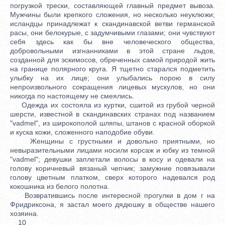
погрузкой трески, составляющей главный предмет вывоза.
Мужчины были крепкого сложения, но несколько неуклюжи;
исландцы принадлежат к скандинавской ветви германской
расы, они белокурые, с задумчивыми глазами; они чувствуют
себя здесь как бы вне человеческого общества,
добровольными изгнанниками в этой стране льдов,
созданной для эскимосов, обреченных самой природой жить
на границе полярного круга. Я тщетно старался подметить
улыбку на их лице; они улыбались порою в силу
непроизвольного сокращения лицевых мускулов, но они
никогда по настоящему не смеялись.
Одежда их состояла из куртки, сшитой из грубой черной
шерсти, известной в скандинавских странах под названием
"vadmel", из широкополой шляпы, штанов с красной оборкой
и куска кожи, сложенного наподобие обуви.
Женщины с грустными и довольно приятными, но
невыразительными лицами носили корсаж и юбку из темной
"vadmel"; девушки заплетали волосы в косу и одевали на
голову коричневый вязаный чепчик; замужние повязывали
голову цветным платком, сверх которого надевался род
кокошника из белого полотна.
Возвратившись после интересной прогулки в дом г на
Фридриксона, я застал моего дядюшку в обществе нашего
хозяина.
10