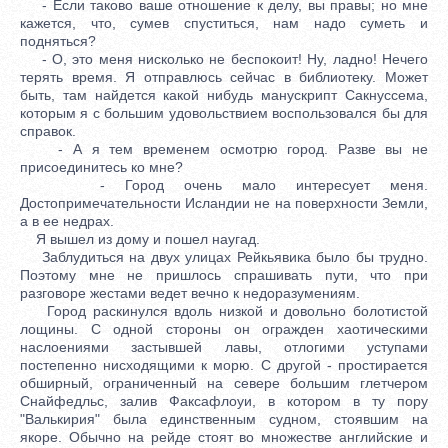
- Если таково ваше отношение к делу, вы правы; но мне
кажется, что, сумев спуститься, нам надо суметь и
подняться?
- О, это меня нисколько не беспокоит! Ну, ладно! Нечего
терять время. Я отправлюсь сейчас в библиотеку. Может
быть, там найдется какой нибудь манускрипт Сакнуссема,
которым я с большим удовольствием воспользовался бы для
справок.
- А я тем временем осмотрю город. Разве вы не
присоединитесь ко мне?
- Город очень мало интересует меня.
Достопримечательности Исландии не на поверхности Земли,
а в ее недрах.
Я вышел из дому и пошел наугад.
Заблудиться на двух улицах Рейкьявика было бы трудно.
Поэтому мне не пришлось спрашивать пути, что при
разговоре жестами ведет вечно к недоразумениям.
Город раскинулся вдоль низкой и довольно болотистой
лощины. С одной стороны он огражден хаотическими
наслоениями застывшей лавы, отлогими уступами
постепенно нисходящими к морю. С другой - простирается
обширный, ограниченный на севере большим глетчером
Снайфедльс, залив Факсафлоуи, в котором в ту пору
"Валькирия" была единственным судном, стоявшим на
якоре. Обычно на рейде стоят во множестве английские и