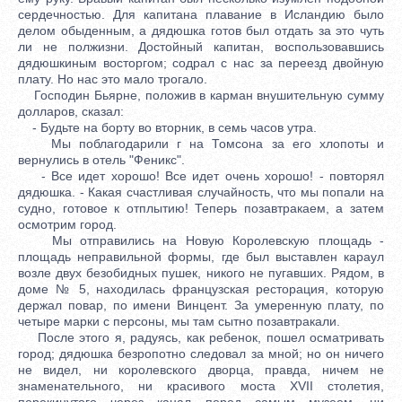
сердечностью. Для капитана плавание в Исландию было
делом обыденным, а дядюшка готов был отдать за это чуть
ли не полжизни. Достойный капитан, воспользовавшись
дядюшкиным восторгом; содрал с нас за переезд двойную
плату. Но нас это мало трогало.
Господин Бьярне, положив в карман внушительную сумму
долларов, сказал:
- Будьте на борту во вторник, в семь часов утра.
Мы поблагодарили г на Томсона за его хлопоты и
вернулись в отель "Феникс".
- Все идет хорошо! Все идет очень хорошо! - повторял
дядюшка. - Какая счастливая случайность, что мы попали на
судно, готовое к отплытию! Теперь позавтракаем, а затем
осмотрим город.
Мы отправились на Новую Королевскую площадь -
площадь неправильной формы, где был выставлен караул
возле двух безобидных пушек, никого не пугавших. Рядом, в
доме № 5, находилась французская ресторация, которую
держал повар, по имени Винцент. За умеренную плату, по
четыре марки с персоны, мы там сытно позавтракали.
После этого я, радуясь, как ребенок, пошел осматривать
город; дядюшка безропотно следовал за мной; но он ничего
не видел, ни королевского дворца, правда, ничем не
знаменательного, ни красивого моста XVII столетия,
перекинутого через канал перед самым музеем, ни