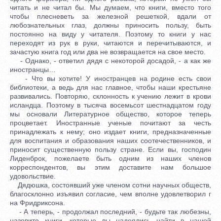
читать и не читал бы. Мы думаем, что книги, вместо того
чтобы плесневеть за железной решеткой, вдали от
любознательных глаз, должны приносить пользу, быть
постоянно на виду у читателя. Поэтому то книги у нас
переходят из рук в руки, читаются и перечитываются, и
зачастую книга год или два не возвращается на свое место.
- Однако, - ответил дядя с некоторой досадой, - а как же
иностранцы…
- Что вы хотите! У иностранцев на родине есть свои
библиотеки, а ведь для нас главное, чтобы наши крестьяне
развивались. Повторяю, склонность к учению лежит в крови
исландца. Поэтому в тысяча восемьсот шестнадцатом году
мы основали Литературное общество, которое теперь
процветает. Иностранные ученые почитают за честь
принадлежать к нему; оно издает книги, предназначенные
для воспитания и образования наших соотечественников, и
приносит существенную пользу стране. Если вы, господин
Лиденброк, пожелаете быть одним из наших членов
корреспондентов, вы этим доставите нам большое
удовольствие.
Дядюшка, состоявший уже членом сотни научных обществ,
благосклонно изъявил согласие, чем вполне удовлетворил г
на Фридриксона.
- А теперь, - продолжал последний, - будьте так любезны,
назовите книги, которые вы надеялись найти в нашей