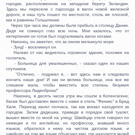
городке, расположенном на западном берегу Зеландии.
Здесь мы пересели с парохода в вагон новой железной
дороги, и наш путь пошел по местности, столь же плоской,
как и равнины Гольштинии.
Через три часа мы должны были прибыть в столицу Дании.
Дядя не сомкнул глаз всю ночь. Мне казалось, что от
нетерпения он готов был подталкивать вагон ногами.
Наконец, он заметил, что за окном мелькнуло море.
- Зунд! - воскликнул он.
Налево от нас виднелось огромное здание, похожее на
госпиталь.
- Больница для умалишенных, - сказал один из наших
спутников.
"Отлично, - подумал я, - вот здесь нам и следовало
кончить наши дни! И как ни велика больница, она все же
слишком мала, чтобы вместить всю степень безумия
профессора Лиденброка!"
Наконец, в десять часов утра мы сошли в Копенгагене;
багаж был доставлен вместе с нами в отель "Феникс" в Бред
Хале. Переезд занял полчаса, так как вокзал находился за
городом. Затем дядюшка, приведя в порядок свой туалет,
вышел вместе со мной на улицу. Швейцар отеля говорил по
немецки и по английски, но профессор, знавший много
языков, обратился к нему на чистом датском языке, и
швейцар на том же языке объяснил ему, где находится музей