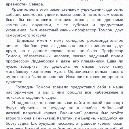
древностей Севера.
Хранителем в этом замечательном учреждении, где было
собрано множество удивительных вещей, по которым можно
было бы восстановить историю страны с ее древними
каменными орудиями, с ее кубками и предметами
украшения, был известный ученый профессор Томсон, друг
гамбургского консула.
Дядюшка имел к нему солидное рекомендательное
письмо. Вообще ученые довольно плохо принимают друг
друга, но в данном случае этого не было. Профессор
Томсон, обязательный человек, оказал радушный прием
профессору Лиденброку и даже его племяннику. Едва ли
нужно говорить, что дядюшка не открыл свою тайну
милейшему хранителю музея. Официально целью нашего
путешествия было посещение Исландии в качестве простых
туристов.
Господин Томсон всецело предоставил себя в наше
распоряжение, и мы с ним обошли все набережные в
поисках отходящего судна.
Я надеялся, что наши попытки найти морской транспорт
будут обречены на неудачу, но я ошибся. Небольшой
датский парусный корвет "Валькирия" должен был отойти
второго июня в Рейкьявик. Капитан, г н Бьярне, находился на
борту судна. Его будущий пассажир от радости крепко пожал
ему руку. Бравый капитан был несколько изумлен подобной