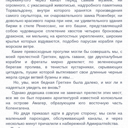
огромного, с ужасающей живописью, надгробного памятника
Торвальдсену, внутри которого хранятся произведения
самого скульптора, ни очаровательного замка Розенберг, ни
довольно красивого парка при нем, ни удивительного здания
биржи в стиле Ренессанс, ни его башни, представляющей
собою чудовищное сплетение хвостов четырех бронзовых
драконов, ни мельниц на крепостных укреплениях, широкие
крылья которых вздуваются, подобно парусам корабля при
морском ветре.
Какие превосходные прогулки могли бы совершать мы, с
моей прелестной Гретхен, вдоль гавани, где двухпалубные
корабли и фрегаты мирно дремлют; по зеленеющим
берегам пролива, в тенистых кустарниках, скрывающих
цитадель, пушки которой вытягивают свои длинные черные
жерла среди ветвей бузины и ивы…
Но, увы, моя бедная Гретхен была далеко, и мог ли я
надеяться увидеть ее вновь?
Однако дядюшка совсем не замечал прелести этих мест;
все же он был поражен архитектурой известной колокольни
на острове Амагер, образующем юго восточную часть
Копенгагена.
Но дядя приказал идти в другую сторону; мы сели на
маленький пароходик, обслуживающий каналы, и через
несколько минут причалили к набережной Адмиралтейства.