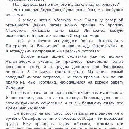
- Но, надеюсь, вы не намного в этом случае запоздаете?
- Нет, господин Лиденброк, будьте спокойны, мы прибудем
во время.
К вечеру шхуна обогнула мыс Скаген у северной
оконечности Дании, затем ночью прошла по проливу
Скагеррак, миновала близ мыса Линнеснес южную
оконечность Норвегии и вышла в Северное море.
Два дня спустя мы увидели берега Шотландии у
Питерхеда, и "Валькирия" пошла между Оркнейскими и
Шетландскими островами к Фарерским островам.
Вскоре наша шхуна скользила уже по волнам
Атлантического океана; ей пришлось лавировать против
северного ветра, и с трудом достигла она Фарерских
островов. 8 го числа капитан узнал Мюггенес, самый
западный из этих островов, и с этого времени мы пошли
прямо на мыс Портланд, находящийся на южном берегу
Исландии.
Во время плавания не произошло ничего замечательного.
Я переносил довольно легко морскую болезнь; дядя же, к
своему крайнему сожалению и еще к большему стыду, все
время был нездоров.
Он поэтому не мог расспросить капитана Бьярне ни о
вулкане Снайфедльс, ни о способах сообщения и перевозки
грузов. Ему пришлось, таким образом, отложить эти
расспросы до своего приезда на место, а пока он проводил