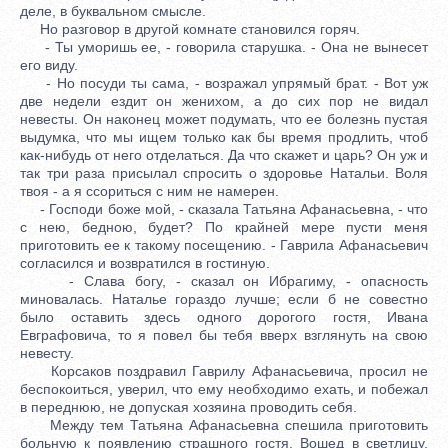
деле, в буквальном смысле.
Но разговор в другой комнате становился горяч.
- Ты уморишь ее, - говорила старушка. - Она не вынесет
его виду.
- Но посуди ты сама, - возражал упрямый брат. - Вот уж
две недели ездит он женихом, а до сих пор не видал
невесты. Он наконец может подумать, что ее болезнь пустая
выдумка, что мы ищем только как бы время продлить, чтоб
как-нибудь от него отделаться. Да что скажет и царь? Он уж и
так три раза присылал спросить о здоровье Натальи. Воля
твоя - а я ссориться с ним не намерен.
- Господи боже мой, - сказала Татьяна Афанасьевна, - что
с нею, бедною, будет? По крайней мере пусти меня
приготовить ее к такому посещению. - Гаврила Афанасьевич
согласился и возвратился в гостиную.
- Слава богу, - сказал он Ибрагиму, - опасность
миновалась. Наталье гораздо лучше; если б не совестно
было оставить здесь одного дорогого гостя, Ивана
Евграфовича, то я повел бы тебя вверх взглянуть на свою
невесту.
Корсаков поздравил Гаврилу Афанасьевича, просил не
беспокоиться, уверил, что ему необходимо ехать, и побежал
в переднюю, не допуская хозяина проводить себя.
Между тем Татьяна Афанасьевна спешила приготовить
больную к появлению страшного гостя. Вошед в светлицу,