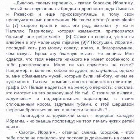
- Дивлюсь твоему терпению, - сказал Корсаков Ибрагиму.
- Битый час слушаешь ты бредни о древности рода Лыковых
и Ржевских и еще присовокупляешь к тому свои
нравоучительные примечания! На твоем месте j'aurais plante
la {7} старого враля и весь его род, включая тут же и
Наталию Гавриловну, которая жеманится, притворяется
больной, une petite sante... {8} Скажи по совести, ужели ты
влюблен в эту маленькую mijauree {9}? Послушай, Ибрагим,
последуй хоть раз моему совету; право, я благоразумнее,
чем кажусь. Брось эту блажную мысль. Не женись. Мне
сдается, что твоя невеста никакого не имеет особенного к
тебе расположения. Мало ли что случается на свете?
Например: я, конечно, собою не дурен, но случалось, однако
ж, мне обманывать мужей, которые были, ей-богу, ничем не
хуже моего. Ты сам... помнишь нашего парижского приятеля,
графа D.? Нельзя надеяться на женскую верность; счастлив,
кто смотрит на это равнодушно! Но ты!.. С твоим ли пылким,
задумчивым и подозрительным характером, с твоим
сплющенным носом, вздутыми губами, с этой шершавой
шерстью бросаться во все опасности женитьбы?..
- Благодарю за дружеский совет, - перервал холодно
Ибрагим, - но знаешь пословицу: не твоя печаль чужих детей
качать...
- Смотри, Ибрагим, - отвечал, смеясь, Корсаков, - чтоб
тебе после не пришлось эту пословицу доказывать на самом