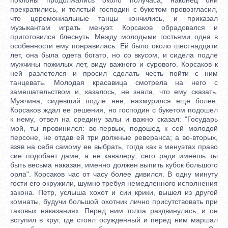
прекратились, и толстый господин с букетом провозгласил,
что церемониальные танцы кончились, и приказал
музыкантам играть менуэт. Корсаков обрадовался и
приготовился блеснуть. Между молодыми гостьями одна в
особенности ему понравилась. Ей было около шестнадцати
лет, она была одета богато, но со вкусом, и сидела подле
мужчины пожилых лет, виду важного и сурового. Корсаков к
ней разлетелся и просил сделать честь пойти с ним
танцевать. Молодая красавица смотрела на него с
замешательством и, казалось, не знала, что ему сказать.
Мужчина, сидевший подле нее, нахмурился еще более.
Корсаков ждал ее решения, но господин с букетом подошел
к нему, отвел на средину залы и важно сказал: "Государь
мой, ты провинился: во-первых, подошед к сей молодой
персоне, не отдав ей три должные реверанса; а во-вторых,
взяв на себя самому ее выбрать, тогда как в менуэтах право
сие подобает даме, а не кавалеру; сего ради имеешь ты
быть весьма наказан, именно должен выпить кубок большого
орла". Корсаков час от часу более дивился. В одну минуту
гости его окружили, шумно требуя немедленного исполнения
закона. Петр, услыша хохот и сии крики, вышел из другой
комнаты, будучи большой охотник лично присутствовать при
таковых наказаниях. Перед ним толпа раздвинулась, и он
вступил в круг, где стоял осужденный и перед ним маршал