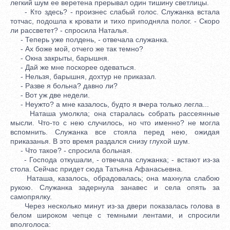
легкий шум ее веретена прерывал один тишину светлицы.
- Кто здесь? - произнес слабый голос. Служанка встала
тотчас, подошла к кровати и тихо приподняла полог. - Скоро
ли рассветет? - спросила Наталья.
- Теперь уже полдень, - отвечала служанка.
- Ах боже мой, отчего же так темно?
- Окна закрыты, барышня.
- Дай же мне поскорее одеваться.
- Нельзя, барышня, дохтур не приказал.
- Разве я больна? давно ли?
- Вот уж две недели.
- Неужто? а мне казалось, будто я вчера только легла...
Наташа умолкла; она старалась собрать рассеянные
мысли. Что-то с нею случилось, но что именно? не могла
вспомнить. Служанка все стояла перед нею, ожидая
приказанья. В это время раздался снизу глухой шум.
- Что такое? - спросила больная.
- Господа откушали, - отвечала служанка; - встают из-за
стола. Сейчас придет сюда Татьяна Афанасьевна.
Наташа, казалось, обрадовалась; она махнула слабою
рукою. Служанка задернула занавес и села опять за
самопрялку.
Через несколько минут из-за двери показалась голова в
белом широком чепце с темными лентами, и спросили
вполголоса: