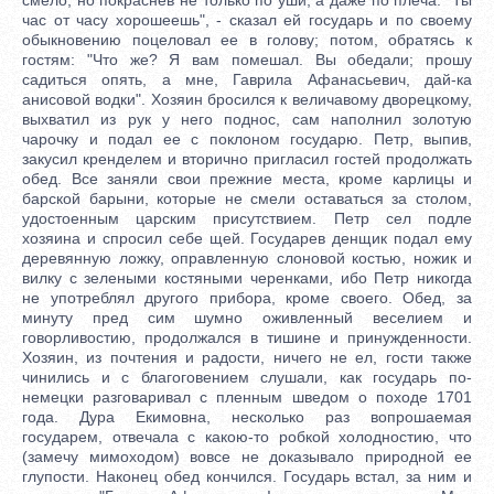
час от часу хорошеешь", - сказал ей государь и по своему
обыкновению поцеловал ее в голову; потом, обратясь к
гостям: "Что же? Я вам помешал. Вы обедали; прошу
садиться опять, а мне, Гаврила Афанасьевич, дай-ка
анисовой водки". Хозяин бросился к величавому дворецкому,
выхватил из рук у него поднос, сам наполнил золотую
чарочку и подал ее с поклоном государю. Петр, выпив,
закусил кренделем и вторично пригласил гостей продолжать
обед. Все заняли свои прежние места, кроме карлицы и
барской барыни, которые не смели оставаться за столом,
удостоенным царским присутствием. Петр сел подле
хозяина и спросил себе щей. Государев денщик подал ему
деревянную ложку, оправленную слоновой костью, ножик и
вилку с зелеными костяными черенками, ибо Петр никогда
не употреблял другого прибора, кроме своего. Обед, за
минуту пред сим шумно оживленный веселием и
говорливостию, продолжался в тишине и принужденности.
Хозяин, из почтения и радости, ничего не ел, гости также
чинились и с благоговением слушали, как государь по-
немецки разговаривал с пленным шведом о походе 1701
года. Дура Екимовна, несколько раз вопрошаемая
государем, отвечала с какою-то робкой холодностию, что
(замечу мимоходом) вовсе не доказывало природной ее
глупости. Наконец обед кончился. Государь встал, за ним и