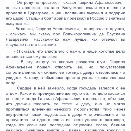
- Он роду не простого, - сказал Гаврила Афанасьевич, -
он сын арапского салтана. Басурмане взяли его в плен и
продали в Цареграде, а наш посланник выручил и подарил
его царю. Старший брат арапа приезжал в Россию с знатным
выкупом и...
- Батюшка, Гаврила Афанасьевич, - перервала старушка,
- слыхали мы сказку про Бову-королевича да Еруслана
Лазаревича. Расскажи-тко нам лучше, как отвечал ты
государю на его сватание.
- Я сказал, что власть его с нами, а наше холопье дело
повиноваться ему во всем.
В эту минуту за дверью раздался шум. Гаврила
Афанасьевич пошел отворить ее, но, почувствовав
сопротивление, он сильно ее толкнул, дверь отворилась - и
увидели Наташу, в обмороке простертую на окровавленном
полу.
Сердце в ней замерло, когда государь заперся с ее
отцом. Какое-то предчувствие шепнуло ей, что дело касается
до нее, и когда Гаврила Афанасьевич отослал ее, объявив,
что должен говорить ее тетке и деду, она не могла
противиться влечению женского любопытства, тихо через
внутренние покои подкралась к дверям опочивальни и не
пропустила ни одного слова из всего ужасного разговора;
когда же услышала последние отцовские слова, бедная
девушка лишилась чувств и, падая, расшибла голову о