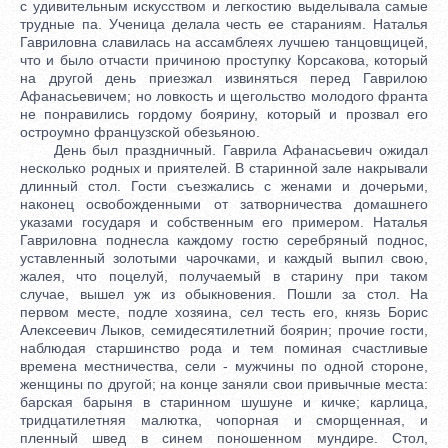
с удивительным искусством и легкостию выделывала самые
трудные па. Ученица делала честь ее стараниям. Наталья
Гавриловна славилась на ассамблеях лучшею танцовщицей,
что и было отчасти причиною проступку Корсакова, который
на другой день приезжал извиняться перед Гаврилою
Афанасьевичем; но ловкость и щегольство молодого франта
не понравились гордому боярину, который и прозвал его
остроумно французской обезьяною.
День был праздничный. Гаврила Афанасьевич ожидал
несколько родных и приятелей. В старинной зале накрывали
длинный стол. Гости съезжались с женами и дочерьми,
наконец освобожденными от затворничества домашнего
указами государя и собственным его примером. Наталья
Гавриловна поднесла каждому гостю серебряный поднос,
уставленный золотыми чарочками, и каждый выпил свою,
жалея, что поцелуй, получаемый в старину при таком
случае, вышел уж из обыкновения. Пошли за стол. На
первом месте, подле хозяина, сел тесть его, князь Борис
Алексеевич Лыков, семидесятилетний боярин; прочие гости,
наблюдая старшинство рода и тем поминая счастливые
времена местничества, сели - мужчины по одной стороне,
женщины по другой; на конце заняли свои привычные места:
барская барыня в старинном шушуне и кичке; карлица,
тридцатилетняя малютка, чопорная и сморщенная, и
пленный швед в синем поношенном мундире. Стол,