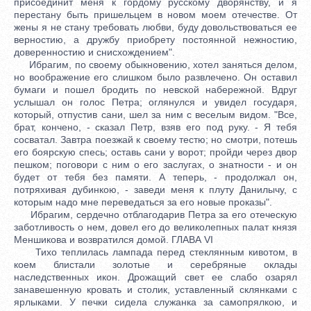
присоединит меня к гордому русскому дворянству, и я
перестану быть пришельцем в новом моем отечестве. От
жены я не стану требовать любви, буду довольствоваться ее
верностию, а дружбу приобрету постоянной нежностию,
доверенностию и снисхождением".
Ибрагим, по своему обыкновению, хотел заняться делом,
но воображение его слишком было развлечено. Он оставил
бумаги и пошел бродить по невской набережной. Вдруг
услышал он голос Петра; оглянулся и увидел государя,
который, отпустив сани, шел за ним с веселым видом. "Все,
брат, кончено, - сказал Петр, взяв его под руку. - Я тебя
сосватал. Завтра поезжай к своему тестю; но смотри, потешь
его боярскую спесь; оставь сани у ворот; пройди через двор
пешком; поговори с ним о его заслугах, о знатности - и он
будет от тебя без памяти. А теперь, - продолжал он,
потряхивая дубинкою, - заведи меня к плуту Данилычу, с
которым надо мне переведаться за его новые проказы".
Ибрагим, сердечно отблагодарив Петра за его отеческую
заботливость о нем, довел его до великолепных палат князя
Меншикова и возвратился домой. ГЛАВА VI
Тихо теплилась лампада перед стеклянным кивотом, в
коем блистали золотые и серебряные оклады
наследственных икон. Дрожащий свет ее слабо озарял
занавешенную кровать и столик, уставленный склянками с
ярлыками. У печки сидела служанка за самопрялкою, и