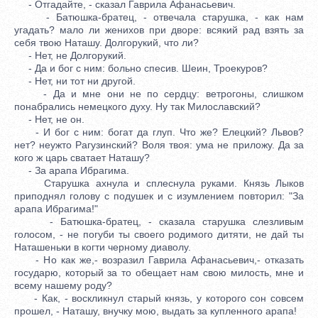
- Отгадайте, - сказал Гаврила Афанасьевич.
- Батюшка-братец, - отвечала старушка, - как нам
угадать? мало ли женихов при дворе: всякий рад взять за
себя твою Наташу. Долгорукий, что ли?
- Нет, не Долгорукий.
- Да и бог с ним: больно спесив. Шеин, Троекуров?
- Нет, ни тот ни другой.
- Да и мне они не по сердцу: ветрогоны, слишком
понабрались немецкого духу. Ну так Милославский?
- Нет, не он.
- И бог с ним: богат да глуп. Что же? Елецкий? Львов?
нет? неужто Рагузинский? Воля твоя: ума не приложу. Да за
кого ж царь сватает Наташу?
- За арапа Ибрагима.
Старушка ахнула и сплеснула руками. Князь Лыков
приподнял голову с подушек и с изумлением повторил: "За
арапа Ибрагима!"
- Батюшка-братец, - сказала старушка слезливым
голосом, - не погуби ты своего родимого дитяти, не дай ты
Наташеньки в когти черному диаволу.
- Но как же,- возразил Гаврила Афанасьевич,- отказать
государю, который за то обещает нам свою милость, мне и
всему нашему роду?
- Как, - воскликнул старый князь, у которого сон совсем
прошел, - Наташу, внучку мою, выдать за купленного арапа!