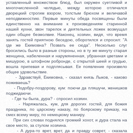
уставленный множеством блюд, был окружен суетливой и
многочисленной челядью, между которою отличался
дворецкий строгим взором, толстым брюхом и величавой
неподвижностию. Первые минуты обеда посвящены были
единственно на внимание к произведениям старинной
нашей кухни, звон тарелок и деятельных ложек возмущал
один общее безмолвие. Наконец, хозяин, видя, что время
занять гостей приятною беседою, оборотился и спросил: "А
где же Екимовна? Позвать ее сюда". Несколько слуг
бросились было в разные стороны, но в ту же минуту старая
женщина, набеленная и нарумяненная, убранная цветами и
мишурою, в штофном робронде, с открытой шеей и грудью,
вошла припевая и подплясывая. Ее появление произвело
общее удовольствие.
- Здравствуй, Екимовна, - сказал князь Лыков, - каково
поживаешь?
- Подобру-поздорову, кум: поючи да пляшучи, женишков
поджидаючи.
- Где ты была, дура? - спросил хозяин.
- Наряжалась, кум, для дорогих гостей, для божия
праздника, по царскому наказу, по боярскому приказу, на
смех всему миру, по немецкому маниру.
При сих словах поднялся громкий хохот, и дура стала на
свое место, за стулом хозяина.
- А дура-то врет, врет, да и правду соврет, - сказала