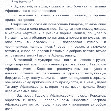
- Что Наташа?
- Здравствуй, тетушка, - сказала тихо больная; и Татьяна
Афанасьевна к ней поспешила.
- Барышня в памяти, - сказала служанка, осторожно
придвигая кресла.
Старушка со слезами поцеловала бледное, томное лицо
племянницы и села подле нее. Вслед за нею немец-лекарь,
в черном кафтане и в ученом парике, вошел, пощупал у
Наташи пульс и объявил по-латыни, а потом и по-русски, что
опасность миновалась. Он потребовал бумаги и
чернильницы, написал новый рецепт и уехал, а старушка
встала и, снова поцеловав Наталью, с доброю вестию тотчас
отправилась вниз к Гавриле Афанасьевичу.
В гостиной, в мундире при шпаге, с шляпою в руках,
сидел царский арап, почтительно разговаривая с Гаврилою
Афанасьевичем. Корсаков, растянувшись на пуховом
диване, слушал их рассеянно и дразнил заслуженную
борзую собаку; наскуча сим занятием, он подошел к зеркалу,
обыкновенному прибежищу его праздности, и в нем увидел
Татьяну Афанасьевну, которая из-за двери делала брату
незамечаемые знаки.
- Вас зовут, Гаврила Афанасьевич, - сказал Корсаков,
обратясь к нему и перебив речь Ибрагима. Гаврила
Афанасьевич тотчас пошел к сестре и притворил за собою
дверь.