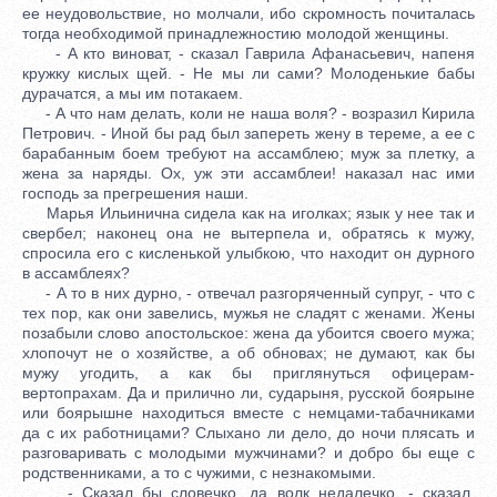
ее неудовольствие, но молчали, ибо скромность почиталась
тогда необходимой принадлежностию молодой женщины.
- А кто виноват, - сказал Гаврила Афанасьевич, напеня
кружку кислых щей. - Не мы ли сами? Молоденькие бабы
дурачатся, а мы им потакаем.
- А что нам делать, коли не наша воля? - возразил Кирила
Петрович. - Иной бы рад был запереть жену в тереме, а ее с
барабанным боем требуют на ассамблею; муж за плетку, а
жена за наряды. Ох, уж эти ассамблеи! наказал нас ими
господь за прегрешения наши.
Марья Ильинична сидела как на иголках; язык у нее так и
свербел; наконец она не вытерпела и, обратясь к мужу,
спросила его с кисленькой улыбкою, что находит он дурного
в ассамблеях?
- А то в них дурно, - отвечал разгоряченный супруг, - что с
тех пор, как они завелись, мужья не сладят с женами. Жены
позабыли слово апостольское: жена да убоится своего мужа;
хлопочут не о хозяйстве, а об обновах; не думают, как бы
мужу угодить, а как бы приглянуться офицерам-
вертопрахам. Да и прилично ли, сударыня, русской боярыне
или боярышне находиться вместе с немцами-табачниками
да с их работницами? Слыхано ли дело, до ночи плясать и
разговаривать с молодыми мужчинами? и добро бы еще с
родственниками, а то с чужими, с незнакомыми.
- Сказал бы словечко, да волк недалечко, - сказал,