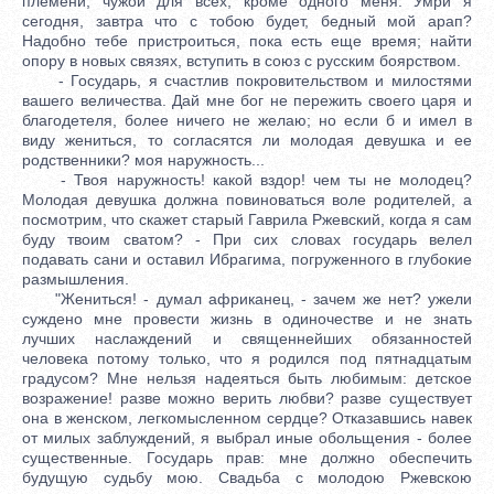
племени, чужой для всех, кроме одного меня. Умри я
сегодня, завтра что с тобою будет, бедный мой арап?
Надобно тебе пристроиться, пока есть еще время; найти
опору в новых связях, вступить в союз с русским боярством.
- Государь, я счастлив покровительством и милостями
вашего величества. Дай мне бог не пережить своего царя и
благодетеля, более ничего не желаю; но если б и имел в
виду жениться, то согласятся ли молодая девушка и ее
родственники? моя наружность...
- Твоя наружность! какой вздор! чем ты не молодец?
Молодая девушка должна повиноваться воле родителей, а
посмотрим, что скажет старый Гаврила Ржевский, когда я сам
буду твоим сватом? - При сих словах государь велел
подавать сани и оставил Ибрагима, погруженного в глубокие
размышления.
"Жениться! - думал африканец, - зачем же нет? ужели
суждено мне провести жизнь в одиночестве и не знать
лучших наслаждений и священнейших обязанностей
человека потому только, что я родился под пятнадцатым
градусом? Мне нельзя надеяться быть любимым: детское
возражение! разве можно верить любви? разве существует
она в женском, легкомысленном сердце? Отказавшись навек
от милых заблуждений, я выбрал иные обольщения - более
существенные. Государь прав: мне должно обеспечить
будущую судьбу мою. Свадьба с молодою Ржевскою