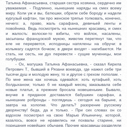
Татьяна Афанасьевна, старшая сестра хозяина, сердечно им
уважаемая. - Подлинно, нынешние наряды на смех всему
миру. Коли уж и вы, батюшки, обрили себе бороду и надели
кургузый кафтан, так про женское тряпье толковать, конечно,
нечего: а, право, жаль сарафана, девичьей ленты и
повойника. Ведь посмотреть на нынешних красавиц, и смех
и жалость: волоски-то взбиты, что войлок, насалены,
засыпаны французской мукою, животик перетянут так, что
еле не перервется, исподницы напялены на обручи: в
колымагу садятся бочком; в двери входят - нагибаются. Ни
стать, ни сесть, ни дух перевести - сущие мученицы, мои
голубушки.
- Ох, матушка Татьяна Афанасьевна, - сказал Кирила
Петрович Т., бывший в Рязани воевода, где нажил себе три
тысячи душ и молодую жену, то и другое с грехом пополам. -
По мне жена как хочешь одевайся: хоть кутафьей, хоть
болдыханом; только б не каждый месяц заказывала себе
новые платья, а прежние бросала новешенькие. Бывало,
внучке в приданое доставался бабушкин сарафан, а
нынешние робронды - поглядишь - сегодня на барыне, а
завтра на холопке. Что делать? разорение русскому
дворянству! беда, да и только. - При сих словах он со
вздохом посмотрел на свою Марью Ильиничну, которой,
казалось, вовсе не нравились ни похвалы старине, ни
порицания новейших обычаев. Прочие красавицы разделяли