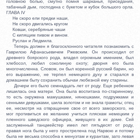
головною болью, смутно помня шарканья, приседания,
табачный дым, господина с букетом и кубок большого орла.
ГЛАВА IV
Не скоро ели предки наши,
Не скоро двигались кругом
Ковши, серебряные чаши
С кипящим пивом и вином.
Руслан и Людмила.
Теперь должен я благосклонного читателя познакомить с
Гаврилою Афанасьевичем Ржевским. Он происходил от
древнего боярского рода, владел огромным имением, был
хлебосол, любил соколиную охоту; дворня его была
многочисленна. Словом, он был коренной русский барин, но
его выражению, не терпел немецкого духу и старался в
домашнем быту сохранить обычаи любезной ему старины.
Дочери его было семнадцать лет от роду. Еще ребенком
лишилась она матери. Она была воспитана по-старинному,
то есть окружена мамушками, нянюшками, подружками и
сенными девушками, шила золотом и не знала грамоты; отец
ее, несмотря на отвращение свое от всего заморского, не
мог противиться ее желанию учиться пляскам немецким у
пленного шведского офицера, живущего в их доме. Сей
заслуженный танцмейстер имел лет пятьдесят от роду,
правая нога была у него прострелена под Нарвою и потому
была не весьма способна к менуэтам и курантам, зато левая