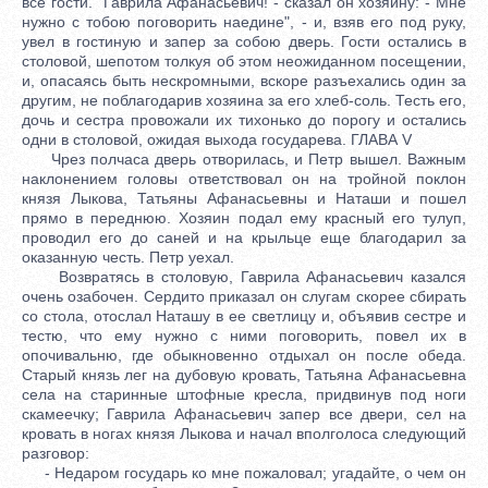
все гости. "Гаврила Афанасьевич! - сказал он хозяину: - Мне
нужно с тобою поговорить наедине", - и, взяв его под руку,
увел в гостиную и запер за собою дверь. Гости остались в
столовой, шепотом толкуя об этом неожиданном посещении,
и, опасаясь быть нескромными, вскоре разъехались один за
другим, не поблагодарив хозяина за его хлеб-соль. Тесть его,
дочь и сестра провожали их тихонько до порогу и остались
одни в столовой, ожидая выхода государева. ГЛАВА V
Чрез полчаса дверь отворилась, и Петр вышел. Важным
наклонением головы ответствовал он на тройной поклон
князя Лыкова, Татьяны Афанасьевны и Наташи и пошел
прямо в переднюю. Хозяин подал ему красный его тулуп,
проводил его до саней и на крыльце еще благодарил за
оказанную честь. Петр уехал.
Возвратясь в столовую, Гаврила Афанасьевич казался
очень озабочен. Сердито приказал он слугам скорее сбирать
со стола, отослал Наташу в ее светлицу и, объявив сестре и
тестю, что ему нужно с ними поговорить, повел их в
опочивальню, где обыкновенно отдыхал он после обеда.
Старый князь лег на дубовую кровать, Татьяна Афанасьевна
села на старинные штофные кресла, придвинув под ноги
скамеечку; Гаврила Афанасьевич запер все двери, сел на
кровать в ногах князя Лыкова и начал вполголоса следующий
разговор:
- Недаром государь ко мне пожаловал; угадайте, о чем он