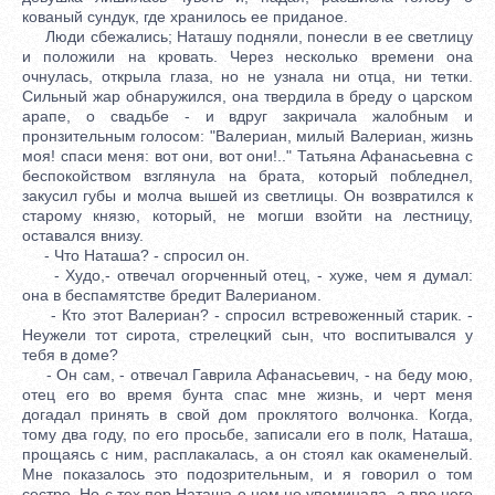
кованый сундук, где хранилось ее приданое.
Люди сбежались; Наташу подняли, понесли в ее светлицу
и положили на кровать. Через несколько времени она
очнулась, открыла глаза, но не узнала ни отца, ни тетки.
Сильный жар обнаружился, она твердила в бреду о царском
арапе, о свадьбе - и вдруг закричала жалобным и
пронзительным голосом: "Валериан, милый Валериан, жизнь
моя! спаси меня: вот они, вот они!.." Татьяна Афанасьевна с
беспокойством взглянула на брата, который побледнел,
закусил губы и молча вышей из светлицы. Он возвратился к
старому князю, который, не могши взойти на лестницу,
оставался внизу.
- Что Наташа? - спросил он.
- Худо,- отвечал огорченный отец, - хуже, чем я думал:
она в беспамятстве бредит Валерианом.
- Кто этот Валериан? - спросил встревоженный старик. -
Неужели тот сирота, стрелецкий сын, что воспитывался у
тебя в доме?
- Он сам, - отвечал Гаврила Афанасьевич, - на беду мою,
отец его во время бунта спас мне жизнь, и черт меня
догадал принять в свой дом проклятого волчонка. Когда,
тому два году, по его просьбе, записали его в полк, Наташа,
прощаясь с ним, расплакалась, а он стоял как окаменелый.
Мне показалось это подозрительным, и я говорил о том
сестре. Но с тех пор Наташа о нем не упоминала, а про него