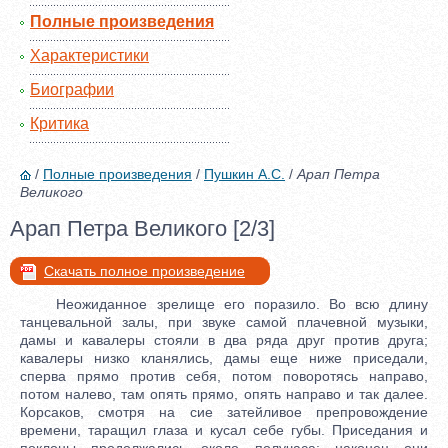
Полные произведения
Характеристики
Биографии
Критика
/
Полные произведения
/
Пушкин А.С.
/
Арап Петра
Великого
Арап Петра Великого [2/3]
Скачать полное произведение
Неожиданное зрелище его поразило. Во всю длину
танцевальной залы, при звуке самой плачевной музыки,
дамы и кавалеры стояли в два ряда друг против друга;
кавалеры низко кланялись, дамы еще ниже приседали,
сперва прямо против себя, потом поворотясь направо,
потом налево, там опять прямо, опять направо и так далее.
Корсаков, смотря на сие затейливое препровождение
времени, таращил глаза и кусал себе губы. Приседания и
поклоны продолжались около получаса; наконец они