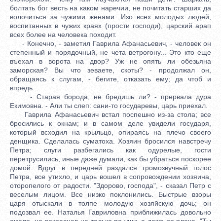
болтать бог весть на каком наречии, не почитать старших да
волочиться за чужими женами. Изо всех молодых людей,
воспитанных в чужих краях (прости господи), царский арап
всех более на человека походит.
- Конечно, - заметил Гаврила Афанасьевич, - человек он
степенный и порядочный, не чета ветрогону... Это кто еще
въехал в ворота на двор? Уж не опять ли обезьяна
заморская? Вы что зеваете, скоты? - продолжал он,
обращаясь к слугам, - бегите, отказать ему; да чтоб и
впредь...
- Старая борода, не бредишь ли? - прервала дура
Екимовна. - Али ты слеп: сани-то государевы, царь приехал.
Гаврила Афанасьевич встал поспешно из-за стола; все
бросились к окнам; и в самом деле увидели государя,
который всходил на крыльцо, опираясь на плечо своего
денщика. Сделалась суматоха. Хозяин бросился навстречу
Петра; слуги разбегались как одурелые, гости
перетрусились, иные даже думали, как бы убраться поскорее
домой. Вдруг в передней раздался громозвучный голос
Петра, все утихло, и царь вошел в сопровождении хозяина,
оторопелого от радости. "Здорово, господа", - сказал Петр с
веселым лицом. Все низко поклонились. Быстрые взоры
царя отыскали в толпе молодую хозяйскую дочь; он
подозвал ее. Наталья Гавриловна приближилась довольно
смело, но покраснев не только по уши, а даже по плеча. "Ты