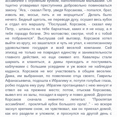
ассамблеи с огромным кубком, наполненным мальвазии. Он
тщетно уговаривал преступника добровольно повиноваться
закону. "Ага, - сказал Петр, увидя Корсакова, - попался, брат,
изволь же, мосье, пить и не морщиться". Делать было
нечего. Бедный щеголь, не переводя духу, осушил весь кубок
и отдал его маршалу. "Послушай, Корсаков, - сказал ему
Петр, - штаны-то на тебе бархатные, каких и я не ношу, а я
тебя гораздо богаче. Это мотовство; смотри, чтоб я с тобой
не побранился". Выслушав сей выговор, Корсаков хотел
выйти из кругу, но зашатался и чуть не упал, к неописанному
удовольствию государя и всей веселой компании. Сей
эпизод не только не повредил единству и занимательности
главного действия, но еще оживил его. Кавалеры стали
шаркать и кланяться, а дамы приседать и постукивать
каблучками с большим усердием и уж вовсе не наблюдая
каданса. Корсаков не мог участвовать в общем веселии.
Дама, им выбранная, по повелению отца своего, Гаврилы
Афанасьевича, подошла к Ибрагиму и, потупя голубые глаза,
робко подала ему руку. Ибрагим протанцевал с нею менуэт и
отвел ее на прежнее место; потом, отыскав Корсакова,
вывел его из залы, посадил в карету и повез домой. Дорогою
Корсаков сначала невнятно лепетал: "Проклятая
ассамблея!.. проклятый кубок большого орла!.." - но вскоре
заснул крепким сном, не чувствовал, как он приехал домой,
как его раздели и уложили; и проснулся на другой день с