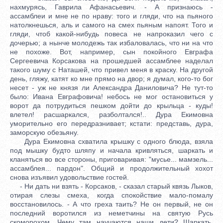
нахмурясь, Гаврила Афанасьевич. - А признаюсь -
ассамблеи и мне не по нраву: того и гляди, что на пьяного
натолкнешься, аль и самого на смех пьяным напоят. Того и
гляди, чтоб какой-нибудь повеса не напроказил чего с
дочерью; а нынче молодежь так избаловалась, что ни на что
не похоже. Вот, например, сын покойного Евграфа
Сергеевича Корсакова на прошедшей ассамблее наделал
такого шуму с Наташей, что привел меня в краску. На другой
день, гляжу, катят ко мне прямо на двор; я думал, кого-то бог
несет - уж не князя ли Александра Даниловича? Не тут-то
было: Ивана Евграфовича! небось не мог остановиться у
ворот да потрудиться пешком дойти до крыльца - куды!
влетел! расшаркался, разболтался!.. Дура Екимовна
уморительно его передразнивает; кстати: представь, дура,
заморскую обезьяну.
Дура Екимовна схватила крышку с одного блюда, взяла
под мышку будто шляпу и начала кривляться, шаркать и
кланяться во все стороны, приговаривая: "мусье... мамзель...
ассамблея... пардон". Общий и продолжительный хохот
снова изъявил удовольствие гостей.
- Ни дать ни взять - Корсаков, - сказал старый квязь Лыков,
отирая слезы смеха, когда спокойствие мало-помалу
восстановилось. - А что греха таить? Не он первый, не он
последний воротился из неметчины на святую Русь
скоморохом. Чему там научаются наши дети? Шаркать,