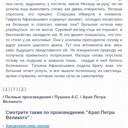
она села, задыхаясь, у постели, взяла Наташу за руку, но не
успела еще вымолвить слова, как дверь отворилась. Наташа
спросила: кто пришел. Старушка обмерла и онемела.
Гаврила Афанасьевич отдернул занавес, холодно посмотрел
на больную и спросил, какова она? Больная хотела ему
улыбнуться, но не могла. Суровый взгляд отца ее поразил, и
беспокойство овладело ею. В это время показалось, что кто-
то стоял у ее изголовья. Она с усилием приподняла голову и
вдруг узнала царского арапа. Тут она вспомнила все, весь
ужас будущего представился ей. Но изнуренная природа не
получила приметного потрясения. Наташа снова опустила
голову на подушку и закрыла глаза... сердце в ней билось
болезненно. Татьяна Афанасьевна подала брату знак, что
больная хочет уснуть, и все вышли потихоньку из светлицы,
кроме служанки, которая снова села за самопрялку.
[
1
] [ 2 ] [
3
]
/ Полные произведения / Пушкин А.С. / Арап Петра
Великого
Смотрите также по произведению "Арап Петра
Великого" :
Характеристика героев