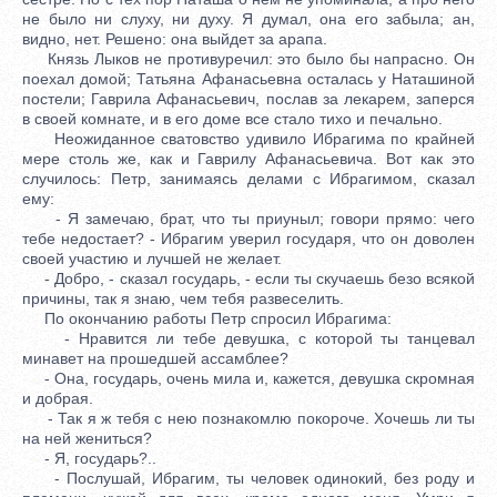
не было ни слуху, ни духу. Я думал, она его забыла; ан,
видно, нет. Решено: она выйдет за арапа.
Князь Лыков не противуречил: это было бы напрасно. Он
поехал домой; Татьяна Афанасьевна осталась у Наташиной
постели; Гаврила Афанасьевич, послав за лекарем, заперся
в своей комнате, и в его доме все стало тихо и печально.
Неожиданное сватовство удивило Ибрагима по крайней
мере столь же, как и Гаврилу Афанасьевича. Вот как это
случилось: Петр, занимаясь делами с Ибрагимом, сказал
ему:
- Я замечаю, брат, что ты приуныл; говори прямо: чего
тебе недостает? - Ибрагим уверил государя, что он доволен
своей участию и лучшей не желает.
- Добро, - сказал государь, - если ты скучаешь безо всякой
причины, так я знаю, чем тебя развеселить.
По окончанию работы Петр спросил Ибрагима:
- Нравится ли тебе девушка, с которой ты танцевал
минавет на прошедшей ассамблее?
- Она, государь, очень мила и, кажется, девушка скромная
и добрая.
- Так я ж тебя с нею познакомлю покороче. Хочешь ли ты
на ней жениться?
- Я, государь?..
- Послушай, Ибрагим, ты человек одинокий, без роду и