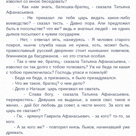
изволил со мною беседовать?
- Как нам знать, батюшка-братец, - сказала Татьяна
Афанасьевна.
- Не приказал ли тебе царь ведать какое-либо
воеводство? - сказал тесть. - Давно пора. Али предложил
быть в посольстве? что же? ведь и знатных людей - не одних
дьяков посылают к чужим государям.
- Нет, - отвечал зять, нахмурясь. - Я человек старого
покроя, нынче служба наша не нужна, хоть, может быть,
православный русский дворянин стоит нынешних новичков,
блинников да басурманов, - но это статья особая.
- Так о чем же, братец,- сказала Татьяна Афанасьевна, -
изволил он так долго с тобою толковать? Уж не беда ли какая
с тобою приключилась? Господь упаси и помилуй!
- Беда не беда, а признаюсь, я было призадумался.
- Что же такое, братец? о чем дело?
- Дело о Наташе: царь приезжал ее сватать.
- Слава богу, - сказала Татьяна Афанасьевна,
перекрестясь.- Девушка на выданье, а каков сват, таков и
жених, - дай бог любовь да совет, а чести много. За кого же
царь ее сватает?
- Гм, - крякнул Гаврила Афанасьевич, - за кого? то-то, за
кого.
- А за кого же? - повторил князь Лыков, начинавший уже
дремать.