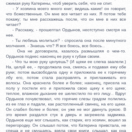
сжимая руку Катерины, чтоб уверить себя, что не спит.
- У хозяина моего много книг; видишь какие! он говорит,
что божественные. Он мне все читает из них. Я потом тебе
покажу; ты мне расскажешь после, что он мне в них все
читает?
- Расскажу, - прошептал Ордынов, неотступно смотря на
нее.
- Ты любишь молиться? - спросила она после минутного
молчания. - Знаешь что? Я все боюсь, все боюсь...
Она не договорила, казалось размышляя о чем-то.
Ордынов поднес наконец ее руку к губам своим.
- Что ты мою руку целуешь? (И щеки ее слегка заалели.)
На, целуй ее, - продолжала она, смеясь и подавая ему обе
руки; потом высвободила одну и приложила ее к горячему
лбу его, потом стала расправлять и приглаживать его
волосы. Она краснела более и более; наконец, присела на
полу у постели его и приложила свою щеку к его щеке;
теплое, влажное дыхание ее шелестило по его лицу... Вдруг
Ордынов почувствовал, что горячие слезы градом полились
из ее глаз и падали, как растопленный свинец, на его щеки.
Он слабел более и более; он уже не мог двинуть рукою. В
это время раздался стук в дверь и загремела задвижка.
Ордынов еще мог слышать, как старик, его хозяин, вошел за
перегородку. Он слышал потом, что Катерина привстала, не
спеша и не смущаясь, взяла свои книги, слышал, как она