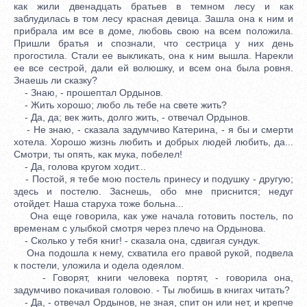
как жили двенадцать братьев в темном лесу и как
заблудилась в том лесу красная девица. Зашла она к ним и
прибрала им все в доме, любовь свою на всем положила.
Пришли братья и спознали, что сестрица у них день
прогостила. Стали ее выкликать, она к ним вышла. Нарекли
ее все сестрой, дали ей волюшку, и всем она была ровня.
Знаешь ли сказку?
- Знаю, - прошептал Ордынов.
- Жить хорошо; любо ль тебе на свете жить?
- Да, да; век жить, долго жить, - отвечал Ордынов.
- Не знаю, - сказала задумчиво Катерина, - я бы и смерти
хотела. Хорошо жизнь любить и добрых людей любить, да...
Смотри, ты опять, как мука, побелел!
- Да, голова кругом ходит...
- Постой, я тебе мою постель принесу и подушку - другую;
здесь и постелю. Заснешь, обо мне приснится; недуг
отойдет. Наша старуха тоже больна...
Она еще говорила, как уже начала готовить постель, по
временам с улыбкой смотря через плечо на Ордынова.
- Сколько у тебя книг! - сказала она, сдвигая сундук.
Она подошла к нему, схватила его правой рукой, подвела
к постели, уложила и одела одеялом.
- Говорят, книги человека портят, - говорила она,
задумчиво покачивая головою. - Ты любишь в книгах читать?
- Да, - отвечал Ордынов, не зная, спит он или нет, и крепче