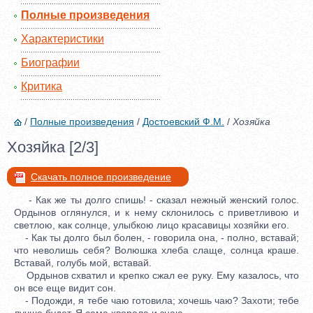
Полные произведения
Характеристики
Биографии
Критика
/
Полные произведения
/
Достоевский Ф.М.
/
Хозяйка
Хозяйка [2/3]
Скачать полное произведение
- Как же ты долго спишь! - сказал нежный женский голос.
Ордынов оглянулся, и к нему склонилось с приветливою и
светлою, как солнце, улыбкою лицо красавицы хозяйки его.
- Как ты долго был болен, - говорила она, - полно, вставай;
что неволишь себя? Волюшка хлеба слаще, солнца краше.
Вставай, голубь мой, вставай.
Ордынов схватил и крепко сжал ее руку. Ему казалось, что
он все еще видит сон.
- Подожди, я тебе чаю готовила; хочешь чаю? Захоти; тебе
лучше будет. Я сама хворала и знаю.