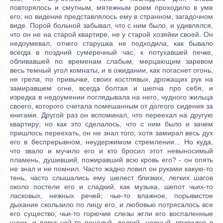
повторялось и смутным, мятежным роем проходило в уме
его; но видение представлялось ему в странном, загадочном
виде. Порой больной забывал, что с ним было, и удивлялся,
что он не на старой квартире, не у старой хозяйки своей. Он
недоумевал, отчего старушка не подходила, как бывало
всегда в поздний сумеречный час, к потухавшей печке,
обливавшей по временам слабым, мерцающим заревом
весь темный угол комнаты, и в ожидании, как погаснет огонь,
не грела, по привычке, своих костлявых, дрожащих рук на
замиравшем огне, всегда болтая и шепча про себя, и
изредка в недоумении поглядывала на него, чудного жильца
своего, которого считала помешанным от долгого сидения за
книгами. Другой раз он вспоминал, что переехал на другую
квартиру; но как это сделалось, что с ним было и зачем
пришлось переехать, он не знал того, хотя замирал весь дух
его в беспрерывном, неудержимом стремлении... Но куда,
что звало и мучило его и кто бросил этот невыносимый
пламень, душивший, пожиравший всю кровь его? - он опять
не знал и не помнил. Часто жадно ловил он руками какую-то
тень, часто слышались ему шелест близких, легких шагов
около постели его и сладкий, как музыка, шепот чьих-то
ласковых, нежных речей; чье-то влажное, порывистое
дыхание скользило по лицу его, и любовью потрясалось все
его существо; чьи-то горючие слезы жгли его воспаленные
щеки, и вдруг чей-то поцелуй, долгий, нежный, впивался в