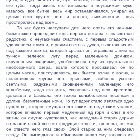
его губы; тогда жизнь его изнывала в неугасимой муке;
казалось, все бытие, весь мир останавливался, умирал на
целые века кругом него и долгая, тысячелетняя ночь
простиралась над всем...
То как будто наступали для него опять его нежные, безмятежно прошедшие годы первого детства, с их светлою радостию, с неугасимым счастием, с первым сладостным удивлением к жизни, с роями светлых духов, вылетавших из-под каждого цветка, который срывал он, игравших с ним на тучном зеленом лугу перед маленьким домиком, окруженным акациями, улыбавшихся ему из хрустального необозримого озера, возле которого просиживал он по целым часам, прислушиваясь, как бьется волна о волну, и шелестивших кругом него крыльями, любовно усыпая светлыми, радужными сновидениями маленькую его колыбельку, когда его мать, склоняясь над нею, крестила, целовала и баюкала его тихою колыбельною песенкой в долгие, безмятежные ночи. Но тут вдруг стало являться одно существо, которое смущало его каким-то недетским ужасом, которое вливало первый медленный яд горя и слез в его жизнь; он смутно чувствовал, как неведомый старик держит во власти своей все его грядущие годы, и, трепеща, не мог он отвести него глаз своих. Злой старик за ним следовал всюду. Он выглядывал и обманчиво кивал ему головою из-под каждого куста в роще, смеялся и дразнил его, воплощался в каждую куклу ребенка, гримасничая и хохоча в руках его, как злой, скверный гном; он подбивал на него каждого из его бесчеловечных школьных товарищей или, садясь с малютками на школьную скамью, гримасничая, выглядывал из-под каждой буквы его грамматики. Потом, во время сна, злой старик садился у его изголовья... Он отогнал рои светлых духов, шелестивших своими золотыми и сапфирными крыльями кругом его колыбели, отвел от него навсегда его бедную мать и стал по целым ночам нашептывать ему длинную, дивную сказку, невнятную для сердца дитяти, но терзавшую, волновавшую его ужасом и недетскою страстью. Но злой старик не слушал рыданий и просьб и все продолжал ему говорить, покамест он не впадал в оцепенение, в беспамятство. Потом малютка просыпался вдруг человеком; невидимо и неслышно пронеслись над ним целые годы. Он вдруг сознавал свое настоящее положение, вдруг стал понимать, что он одинок и чужд всему миру, один в чужом углу, меж таинственных, подозрительных людей, между врагов, которые все собираются и шепчутся по углам его темной комнаты и кивают старухе, сидевшей у огня на корточках, нагревавшей свои дряхлые, старые руки и указывавшей им на него. Он впадал в смятение, в тревогу; ему все хотелось узнать, кто таковы эти люди, зачем они здесь, зачем он сам в этой комнате, и догадывался, что забрел в какой-то темный, злодейский притон, будучи увлечен чем-то могучим, но неведомым, не рассмотрев прежде, кто и каковы жильцы и кто именно его хозяева. Его начинало мучить подозрение, - и вдруг среди ночной темноты опять началась шепотливая, длинная сказка, и начала ее тихо, чуть внятно, про себя, какая-то старуха, печально качая перед потухавшим огнем своей белой, седой головой. Но - и опять ужас нападал на него: сказка воплощалась перед ним в лица и формы. Он видел, как все, начиная с детских, неясных грез его, все мысли и мечты его, все, что он выжил жизнью, все, что вычитал в книгах, все, об чем уже и забыл давно, все одушевлялось, все складывалось, воплощалось, вставало перед ним в колоссальных формах и образах, ходило, роилось кругом него; видел, как раскидывались перед ним волшебные, роскошные сады, как слагались и разрушались в глазах его целые города, как целые кладбища высылали ему своих мертвецов, которые начинали жить сызнова, как приходили, рождались и отживали в глазах его целые племена и народы, как воплощалась, наконец, теперь, вокруг болезненного одра его, каждая мысль его, каждая бесплотная греза, воплощалась почти в миг зарождения; как, наконец, он мыслил не бесплотными идеями, а целыми мирами, целыми созданиями, как он носился, подобно пылинке, во всем злом бесконечном, странном, невыходимом мире и как вся эта жизнь, своею мятежною независимостью, давит, гнетет его и преследует его вечной, бесконечной иронией; он слышал, как он умирает, разрушается в пыль и прах, без воскресения, на веки веков; он хотел бежать, но не было угла во всей вселенной, чтоб укрыть его. Наконец, в припадке отчаяния, он напряг свои силы, вскрикнул и проснулся... Он проснулся, весь облитый холодным, ледяным потом. Кругом него стояла мертвая тишина; была глубокая ночь. Но все ему казалось, что где-то продолжается его дивная сказка, что чей-то хриплый голос действительно заводит долгий рассказ о чем-то как будто ему знакомом. Он слышал, что говорят про темные леса, про каких-то лихих разбойников, про какого-то удалого молодца, чуть-чуть не про самого Стеньку Разина, про веселых пьяниц бурлаков, про одну красную девицу и про Волгу-матушку. Не сказка ли это? наяву ли он слышит ее? Целый час пролежал он, открыв глаза, не шевеля ни одним членом, в мучительном оцепенении. Наконец он привстал осторожно и с веселием ощутил в себе силу, не истощившуюся в лютой болезни. Бред прошел, начиналась действительность. Он заметил, что еще был одет так, как был во время разговора с Катериной, и что, следовательно, немного времени прошло с того утра, как она ушла от него. Огонь решимости пробежал по его жилам. Машинально отыскал он руками большой гвоздь, вбитый для чего-то в верху перегородки, возле которой постлали постель его, схватился за него и, повиснув на нем всем телом, кое-как добрался до щели, из которой выходил едва заметный свет в его комнату. Он приложил глаз к отверстию и стал глядеть, едва переводя дух от волнения. В углу хозяйской каморки стояла постель, перед постелью стол, покрытый ковром, заваленный книгами большой старинной формы, в переплетах, напоминавших священные книги. В углу стоял образ, такой же старинный, как и в его комнате; перед образом горела лампада. На постели лежал старик Мурин, больной, изможденный страданием и бледный как полотно, закрытый меховым одеялом. На коленях его была раскрытая книга. На скамье возле постели лежала Катерина, охватив рукою грудь старика и склонившись к нему на плечо головою. Она смотрела на него внимательными, детски-удивленными глазами и, казалось, с неистощимым любопытством, замирая от ожидания, слушала то, что ей рассказывал Мурин. По временам голос рассказчика возвышался, одушевление отражалось на бледном лице его; он хмурил брови, глаза его начинали сверкать, и Катерина, казалось, бледнела от страха и волнения. Тогда что-то похожее на улыбку являлось на лице старика, и Катерина начинала тихо смеяться. Порой слезы загорались в глазах ее; тогда старик нежно гладил ее по голове, как ребенка, и она еще крепче обнимала его своею обнаженною, сверкающею, как снег, рукою и еще любовнее припадала к груди его. По временам Ордынов думал, что все это еще сон, даже был в этом уверен; но кровь ему бросилась в голову, и жилы напряженно, с болью, бились на висках его. Он выпустил гвоздь, встал с постели и, качаясь, пробираясь, как лунатик, сам не понимая своего побуждения, вспыхнувшего целым пожаром в крови его, подошел к хозяйским дверям и с силой толкнулся в них; ржавая задвижка отлетела разом, и он вдруг с шумом и треском очутился среди хозяйской спальни. Он видел, как вся вспорхнулась и вздрогнула Катерина, как злобно засверкали глаза старика из-под тяжело сдавленных вместе бровей и как внезапно ярость исказила все лицо его. Он видел, как старик, не спуская с него своих глаз, блуждающей рукой наскоро ищет ружье, висевшее на стене; видел потом, как сверкнуло дуло ружья, направленное неверной, дрожащей от бешенства рукой прямо в грудь его... Раздался выстрел, раздался потом дикий, почти нечеловеческий крик, и когда разлетелся дым, страшное зрелище поразило Ордынова. Дрожа всем телом, он нагнулся над стариком. Мурин лежал на полу; его коробило в судорогах, лицо его было искажено в муках, и пена показывалась на искривленных губах его. Ордынов догадался, что несчастный был в жесточайшем припадке падучей болезни. Вместе с Катериной он бросился помогать ему... III Вся ночь прошла в тревоге. На другой день Ордынов вышел рано поутру, несмотря на свою слабость и на лихорадку, которая все еще не оставляла его. На дворе он опять встретил дворника. В этот раз татарин еще издали приподнял фуражку и с любопытством поглядел на него. Потом, как будто опомнясь, принялся за свою метлу, искоса взглядывая на медленно приближавшегося Ордынова. - Что? ты ничего не слыхал ночью? - спросил Ордынов. - Да, слыхал. - Что это за человек? кто он такой? - Сама нанимала, сама и знай; а моя чужая. - Да будешь ли ты когда говорить! - закричал Ордынов вне себя от припадка какой-то болезненной раздражительности. - А моя что сделала? Виновата твоя, - твоя жильцов пугала. Внизу гробовщик жил: он глух, а все слышал, и баба его глухая, и та слышала. А на другом дворе, хоть и далеко, а тоже слышала - вот. Я к надзирателю пойду. - Я сам туда же пойду, - отвечал Ордынов и пошел к воротам. - А хоть как хошь; сама нанимала... Барин, барин, постой! Ордынов оглянулся; дворник из учтивости тронул за шапку. - Ну! - Коль пойдешь, я к хозяину пойду. - Что ж? - Лучше съезжай. - Ты глуп, - проговорил Ордынов и опять пошел было прочь. - Барин, барин, постой! - Дворник опять тронул за шапку и оскалил зубы. - Слушай, барин: ты сердце держи; за что бедного гнать? Бедного гонять - грех. Бог не велит - слышь? - Слушай же и ты: вот возьми это. Ну, кто ж он таков? - Кто таков? - Да. - Я и без денег скажу. Тут дворник взял метлу, махнул раз-два, потом остановился, внимательно и важно посмотрев на Ордынова. - Ты барин хороший. А не хошь жить с человеком хорошим, как хошь; моя вот как сказала. Тут татарин посмотрел еще выразительнее и, как будто осердясь, опять принялся за метлу. Показав наконец вид, что кончил какое-то дело, он таинственно подошел к Ордынову и, сделав какой-то очень выразительный жест, произнес: - Она вот что ! - Чего? Как? - Ума нет. - Что? - Улетела. Да! улетела! - повторил он еще более таинственным тоном. - Она больна. У него барка была, большая была, и другая была, и третья была, по Волге ходила, а я сам из Волги; еще завод была, да сгорела, и он без башка. - Он помешанный? - Ни!