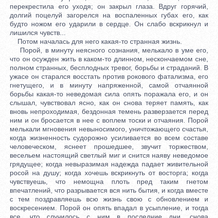
перекрестила его уходя; он закрыл глаза. Вдруг горячий,
долгий поцелуй загорелся на воспаленных губах его, как
будто ножом его ударили в сердце. Он слабо вскрикнул и
лишился чувств...
Потом началась для него какая-то странная жизнь.
Порой, в минуту неясного сознания, мелькало в уме его,
что он осужден жить в каком-то длинном, нескончаемом сне,
полном странных, бесплодных тревог, борьбы и страданий. В
ужасе он старался восстать против рокового фатализма, его
гнетущего, и в минуту напряженной, самой отчаянной
борьбы какая-то неведомая сила опять поражала его, и он
слышал, чувствовал ясно, как он снова теряет память, как
вновь непроходимая, бездонная темень разверзается перед
ним и он бросается в нее с воплем тоски и отчаяния. Порой
мелькали мгновения невыносимого, уничтожающего счастья,
когда жизненность судорожно усиливается во всем составе
человеческом, яснеет прошедшее, звучит торжеством,
весельем настоящий светлый миг и снится наяву неведомое
грядущее; когда невыразимая надежда падает живительной
росой на душу; когда хочешь вскрикнуть от восторга; когда
чувствуешь, что немощна плоть пред таким гнетом
впечатлений, что разрывается вся нить бытия, и когда вместе
с тем поздравляешь всю жизнь свою с обновлением и
воскресением. Порой он опять впадал в усыпление, и тогда
все, что случилось с ним в последние дни, снова