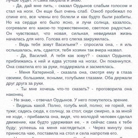
- Да, дай мне пить, - сказал Ордынов слабым голосом и
стал на ноги. Он еще был очень слаб. Озноб пробежал по
спине его, все члены его болели и как будто были разбиты.
Но на сердце его было ясно, и лучи солнца, казалось,
согревали его какою-то торжественною, светлою радостью.
Он чувствовал, что новая, сильная, невидимая жизнь
началась для него. Голова его слегка закружилась.
- Ведь тебя зовут Васильем? - спросила она, - я иль
ослышалась, иль, сдается, тебя хозяин так вчера назвал.
- Да, Василий. А тебя как зовут? - сказал Ордынов,
приближаясь к ней и едва устояв на ногах. Он покачнулся.
Она схватила его за руки, поддержала и засмеялась.
- Меня Катериной, - сказала она, смотря ему в глаза
своими, большими, ясными, голубыми глазами. Оба держали
друг друга за руки.
- Ты мне хочешь что-то сказать? - проговорила она
наконец.
- Не знаю, - отвечал Ордынов. У него помутилось зрение.
- Видишь какой. Полно, голубь мой, полно; не горюй, не
тужи; садись сюда, к солнцу, за стол; сиди смирно, а за мной
не ходи, - прибавила она, видя, что молодой человек сделал
движение, как будто удерживая ее, - я сейчас сама к тебе
буду; успеешь на меня наглядеться. - Через минуту она
принесла чаю, поставила на стол и села напротив его.