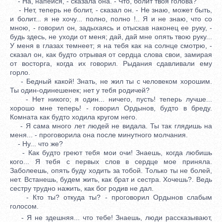
- На, напейся, - сказала она. - Что, болит твоя голова?
- Нет, теперь не болит, - сказал он. - Не знаю, может быть,
и болит... я не хочу... полно, полно !.. Я и не знаю, что со
мною, - говорил он, задыхаясь и отыскав наконец ее руку, -
будь здесь, не уходи от меня; дай, дай мне опять твою руку...
У меня в глазах темнеет; я на тебя как на солнце смотрю, -
сказал он, как будто отрывая от сердца слова свои, замирая
от восторга, когда их говорил. Рыдания сдавливали ему
горло.
- Бедный какой! Знать, не жил ты с человеком хорошим.
Ты один-одинешенек; нет у тебя родичей?
- Нет никого; я один... ничего, пусть! теперь лучше...
хорошо мне теперь! - говорил Ордынов, будто в бреду.
Комната как будто ходила кругом него.
- Я сама много лет людей не видала. Ты так глядишь на
меня... - проговорила она после минутного молчания.
- Ну... что же?
- Как будто греют тебя мои очи! Знаешь, когда любишь
кого... Я тебя с первых слов в сердце мое приняла.
Заболеешь, опять буду ходить за тобой. Только ты не болей,
нет. Встанешь, будем жить, как брат и сестра. Хочешь?. Ведь
сестру трудно нажить, как бог родив не дал.
- Кто ты? откуда ты? - проговорил Ордынов слабым
голосом.
- Я не здешняя... что тебе! Знаешь, люди рассказывают,