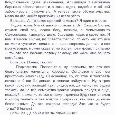
Кондратьевна дама изнеженная, Алимпияда Самсоновна
барышня образованная и в таких годах; надобно и об ней
заботливость приложить-с. А теперь такие обстоятельства:
мало ли что может произойти из всего этого.
Большов. А что такое произойти может? Я один в ответе.
Подхалюзин. Что об вас-то толковать! Вы, Самсон Силыч,
отжили свой век, слава богу, пожили, а Алимпияда-то
Самсоновна, известное дело, барышня, каких в свете нет. Я
вам, Самсон Силыч, по совести говорю, то есть как это все
по моим чувствам: если я теперича стараюсь для вас и все
мои усердия, можно сказать, не жалея пота-крови, прилагаю
-- так это все больше потому самому, что жаль мне вашего
семейства.
Большов. Полно, так ли?
Подхалюзин. Позвольто-с: ну, положим, что это все
благополучно кончится-с, хорошо-с. Останется у вас чем
пристроить Алимпияду Самсоновну. Ну, об этом и толковать
нечего-с; были бы деньги, а женихи найдутся-с. Ну, а грех
какой, сохрани господи! Как придерутся, да начнут по судам
таскать, да на все семейство эдакая мораль пойдет, а еще,
пожалуй, и имение-то все отнимут: должны будут они-с голод
и холод терпеть и без всякого призрения, как птенцы какие
беззащитные. Да это сохрани господи! Это что ж будет
тогда? (Плачет.)
Большов. Да об чем же ты плачешь-то?