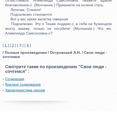
Осчастливьте, Алимпияда Самсоновна, окажите эдакое
благоволение-с. {Молчание.) Прикажите на колени стать.
Липочка. Станьте!
Подхалюзин становится
Вот у вас какая жилетка скверная
Подхалюзин. Эту я Тишке подарю-с, а себе на Кузнецком
мосту закажу, только не погубите! (Молчание.) Что же,
Алимпияда Самсоновна-с?
[
1
] [
2
] [ 3 ] [
4
]
/ Полные произведения / Островский А.Н. / Свои люди -
сочтемся
Смотрите также по произведению "Свои люди -
сочтемся" :
Сочинения
Краткое содержание
Характеристика героев