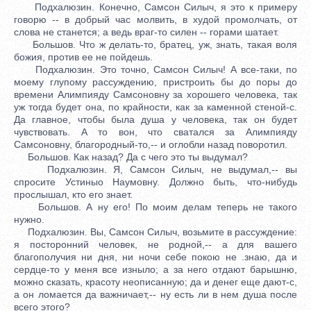
Подхалюзин. Конечно, Самсон Силыч, я это к примеру
говорю -- в добрый час молвить, в худой промолчать, от
слова не станется; а ведь враг-то силен -- горами шатает.
Большов. Что ж делать-то, братец, уж, знать, такая воля
божия, против ее не пойдешь.
Подхалюзин. Это точно, Самсон Силыч! А все-таки, по
моему глупому рассуждению, пристроить бы до поры до
времени Алимпияду Самсоновну за хорошего человека, так
уж тогда будет она, по крайности, как за каменной стеной-с.
Да главное, чтобы была душа у человека, так он будет
чувствовать. А то вон, что сватался за Алимпияду
Самсоновну, благородный-то,-- и оглобли назад поворотил.
Большов. Как назад? Да с чего это ты выдумал?
Подхалюзин. Я, Самсон Силыч, не выдумал,-- вы
спросите Устиныо Наумовну. Должно быть, что-нибудь
прослышал, кто его знает.
Большов. А ну его! По моим делам теперь не такого
нужно.
Подхалюзин. Вы, Самсон Силыч, возьмите в рассуждение:
я посторонний человек, не родной,-- а для вашего
благополучия ни дня, ни ночи себе покою не .знаю, да и
сердце-то у меня все изныло; а за него отдают барышню,
можно сказать, красоту неописанную; да и денег еще дают-с,
а он ломается да важничает,-- ну есть ли в нем душа после
всего этого?