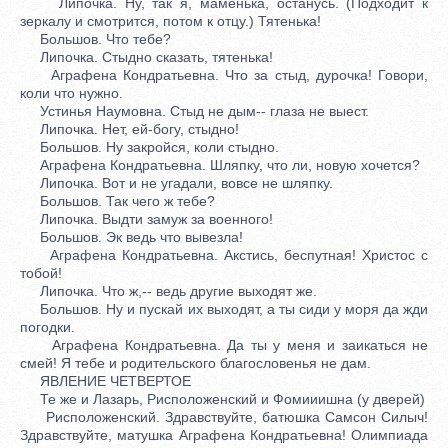
Липочка. Ну, так я, маменька, останусь. (Подходит к
зеркалу и смотрится, потом к отцу.) Тятенька!
Большов. Что тебе?
Липочка. Стыдно сказать, тятенька!
Аграфена Кондратьевна. Что за стыд, дурочка! Говори,
коли что нужно.
Устинья Наумовна. Стыд не дым-- глаза не выест.
Липочка. Нет, ей-богу, стыдно!
Большов. Ну закройся, коли стыдно.
Аграфена Кондратьевна. Шляпку, что ли, новую хочется?
Липочка. Вот и не угадали, вовсе не шляпку.
Большов. Так чего ж тебе?
Липочка. Выдти замуж за военного!
Большов. Эк ведь что вывезла!
Аграфена Кондратьевна. Акстись, беспутная! Христос с
тобой!
Липочка. Что ж,-- ведь другие выходят же.
Большов. Ну и пускай их выходят, а ты сиди у моря да жди
погодки.
Аграфена Кондратьевна. Да ты у меня и заикаться не
смей! Я тебе и родительского благословенья не дам.
ЯВЛЕНИЕ ЧЕТВЕРТОЕ
Те же и Лазарь, Рисположенский и Фомииишна (у дверей)
Рисположенский. Здравствуйте, батюшка Самсон Силыч!
Здравствуйте, матушка Аграфена Кондратьевна! Олимпиада