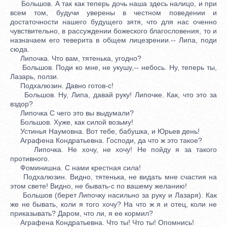
Большов. А так как теперь дочь наша здесь налицо, и при
всем том, будучи уверены в честном поведении и
достаточности нашего будущего зятя, что для нас оченно
чувствительно, в рассуждении божеского благословения, то и
назначаем его теверита в общем лицезрении.-- Липа, поди
сюда.
Липочка. Что вам, тятенька, угодно?
Большов. Поди ко мне, не укушу,-- небось. Ну, теперь ты,
Лазарь, ползи.
Подхалюзин. Давно готов-с!
Большов. Ну, Липа, давай руку! Липочке. Как, что это за
вздор?
Липочка С чего это вы выдумали?
Большов. Хуже, как силой возьму!
Устинья Наумовна. Вот тебе, бабушка, и Юрьев день!
Аграфена Кондратьевна. Господи, да что ж это такое?
Липочка. Не хочу, не хочу! Не пойду я за такого
противного.
Фоминишна. С нами крестная сила!
Подхалюзин. Видно, тятенька, не видать мне счастия на
этом свете! Видно, не бывать-с по вашему желанию!
Большов (берет Липочку насильно за руку и Лазаря). Как
же не бывать, коли я того хочу? На что ж я и отец, коли не
приказывать? Даром, что ли, я ее кормил?
Аграфена Кондратьевна. Что ты! Что ты! Опомнись!