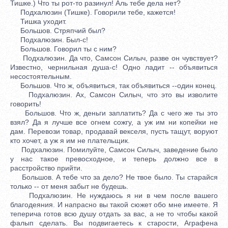
Тишке.) Что ты рот-то разинул! Аль тебе дела нет?
Подхалюзин (Тишке). Говорили тебе, кажется!
Тишка уходит.
Большов. Стряпчий был?
Подхалюзин. Был-с!
Большов. Говорил ты с ним?
Подхалюзин. Да что, Самсон Силыч, разве он чувствует?
Известно, чернильная душа-с! Одно ладит -- объявиться
несостоятельным.
Большов. Что ж, объявиться, так объявиться --один конец.
Подхалюзин. Ах, Самсон Силыч, что это вы изволите
говорить!
Большов. Что ж, деньги заплатить? Да с чего же ты это
взял? Да я лучше все огнем сожгу, а уж им ни копейки не
дам. Перевози товар, продавай векселя, пусть тащут, воруют
кто хочет, а уж я им не плательщик.
Подхалюзин. Помилуйте, Самсон Силыч, заведение было
у нас такое превосходное, и теперь должно все в
расстройство прийти.
Большов. А тебе что за дело? Не твое было. Ты старайся
только -- от меня забыт не будешь.
Подхалюзин. Не нуждаюсь я ни в чем после вашего
благодеяния. И напрасно вы такой сюжет обо мне имеете. Я
теперича готов всю душу отдать за вас, а не то чтобы какой
фалып сделать. Вы подвигаетесь к старости, Аграфена