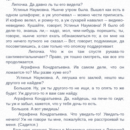
Липочка. Да давно ль ты его видела?
Устинья Наумовна. Нынче утром была. Вышел как есть в
одном шлафорке; а уж употчевал -- можно чести приписать.
И кофию велел, и ромку-то, а уж сухарей навалил -- видимо-
невидимо. Кушайте, говорит, Устинья Наумовна! Я было об
деле-то, знаешь ли,-- надо, мол, чем-нибудь порешить; ты,
говорю, нынче хотел ехать обзнакомиться-то; а он мне на
это ничего путного не сказал.-- Вот, говорит, подумамши, да
посоветамшись, а сам только что опояску поддергивает.
Липочка. Что ж он там спустя рукава-то
сантиментальничает? Право, уж тошно смотреть, как все это
продолжается.
Аграфена Кондратьевна. Ив самом деле, что он
ломается-то? Мы разве хуже его?
Устинья Наумовна. А, лягушка его заклюй, нешто мы
другого не найдем?
Большов. Ну, уж ты другого-то не ищи, а то опять то же
будет. Уж другого-то я вам сам найду.
Аграфена Кондратьевна. Да, найдешь, на печи-то сидя;
ты уж и забыл, кажется, что у тебя дочь-то есть.
Большов. А вот увидишь!
Аграфена Кондратьевна. Что увидать-то! Увидать-то
нечего! Уж не говори ты мне, пожалуйста, не расстроивай ты
меня. (Садится.)
Большое хохочет. Устинъя Наумовна отходит с Липочкой