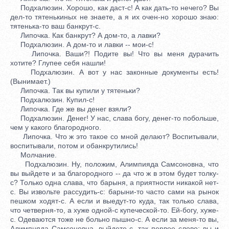
Подхалюзин. Хорошо, как даст-с! А как дать-то нечего? Вы
дел-то тятенькиных не знаете, а я их очен-но хорошо знаю:
тятенька-то ваш банкрут-с.
Липочка. Как банкрут? А дом-то, а лавки?
Подхалюзин. А дом-то и лавки -- мои-с!
Липочка. Ваши?! Подите вы! Что вы меня дурачить
хотите? Глупее себя нашли!
Подхалюзин. А вот у нас законные документы есть!
(Вынимает.)
Липочка. Так вы купили у тятеньки?
Подхалюзин. Купил-с!
Липочка. Где же вы денег взяли?
Подхалюзин. Денег! У нас, слава богу, денег-то побольше,
чем у какого благородного.
Липочка. Что ж это такое со мной делают? Воспитывали,
воспитывали, потом и обанкрутились!
Молчание.
Подхалюзин. Ну, положим, Алимпияда Самсоновна, что
вы выйдете и за благородного -- да что ж в этом будет толку-
с? Только одна слава, что барыня, а приятности никакой нет-
с. Вы извольте рассудить-с: барыни-то часто сами на рынок
пешком ходят-с. А если и выедут-то куда, так только слава,
что четверня-то, а хуже одной-с купеческой-то. Ей-богу, хуже-
с. Одеваются тоже не больно пышно-с. А если за меня-то вы,
Алимпняда Самсоновна, выйдете-с, так первое слово: вы и