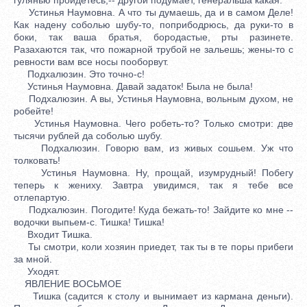
Устинья Наумовна. А что ты думаешь, да и в самом Деле!
Как надену соболью шубу-то, поприбодрюсь, да руки-то в
боки, так ваша братья, бородастые, рты разинете.
Разахаются так, что пожарной трубой не зальешь; жены-то с
ревности вам все носы пооборвут.
Подхалюзин. Это точно-с!
Устинья Наумовна. Давай задаток! Была не была!
Подхалюзин. А вы, Устинья Наумовна, вольным духом, не
робейте!
Устинья Наумовна. Чего робеть-то? Только смотри: две
тысячи рублей да соболью шубу.
Подхалюзин. Говорю вам, из живых сошьем. Уж что
толковать!
Устинья Наумовна. Ну, прощай, изумрудный! Побегу
теперь к жениху. Завтра увидимся, так я тебе все
отлепартую.
Подхалюзин. Погодите! Куда бежать-то! Зайдите ко мне --
водочки выпьем-с. Тишка! Тишка!
Входит Тишка.
Ты смотри, коли хозяин приедет, так ты в те поры прибеги
за мной.
Уходят.
ЯВЛЕНИЕ ВОСЬМОЕ
Тишка (садится к столу и вынимает из кармана деньги).