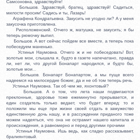
Самсоновна, здравствуйте!
Большов. Здравствуй, братец, здравствуй! Садиться,
милости просим! Садись и ты, Лазарь!
Аграфена Кондратьевна. Закусить не угодно ли? А у меня
закусочка приготовлена.
Рисположенский. Отчего ж, матушка, не закусить; я бы
теперь рюмочку выпил.
Большов. А вот сейчас пойдем все вместе, а теперь пока
побеседуем маненько.
Устинья Наумовна. Отчего ж и не побеседовать! Вот,
золотые мои, слышала я, будто в газете напечатано, правда
ли, нет ли, что другой Бонапарт народился, и будто бы,
золотые мои...
Большов. Бонапарт Бонапартом, а мы пуще всего
надеемся на милосердие божие; да и не об том теперь речь.
Устинья Наумовна. Так об чем же, яхонтовый?
Большов. А о том, что лета наши подвигаются
преклонные, здоровье тоже ежеминутно прерывается, и
един создатель только ведает, что будет вперед: то и
положили мы еще при жизни своей отдать в замужество
единственную дочь нашу, и в рассуждении приданого тоже
можем надеяться, что она не острамит нашего капитала и
происхождения, а равномерно и перед другими прочими
Устинья Наумовна. Ишь ведь, как сладко рассказывает,
бралиянтовый.