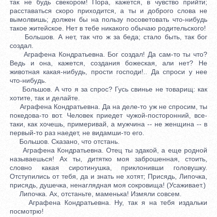
так не будь свекором! Пора, кажется, в чувство прийти;
расставаться скоро приходится, а ты и доброго слова не
вымолвишь; должен бы на пользу посоветовать что-нибудь
такое житейское. Нет в тебе никакого обычаю родительского!
Большов. А нет, так что ж за беда; стало быть, так бог
создал.
Аграфена Кондратьевна. Бог создал! Да сам-то ты что?
Ведь и она, кажется, создания божеская, али нет? Не
животная какая-нибудь, прости господи!.. Да спроси у нее
что-нибудь.
Большов. А что я за спрос? Гусь свинье не товарищ: как
хотите, так и делайте.
Аграфена Кондратьевна. Да на деле-то уж не спросим, ты
покедова-то вот. Человек приедет чужой-посторонний, все-
таки, как хочешь, примеривай, а мужчина -- не женщина -- в
первый-то раз наедет, не видамши-то его.
Большов. Сказано, что отстань.
Аграфена Кондратьевна. Отец ты эдакой, а еще родной
называешься! Ах ты, дитятко моя заброшенная, стоить,
словно какая сиротинушка, приклонивши головушку.
Отступились от тебя, да и знать не хотят; Присядь, Липочка,
присядь, душечка, ненаглядная моя сокровища! (Усаживает.)
Липочка. Ах, отстаньте, маменька! Измяли совсем.
Аграфена Кондратьевна. Ну, так я на тебя издальки
посмотрю!