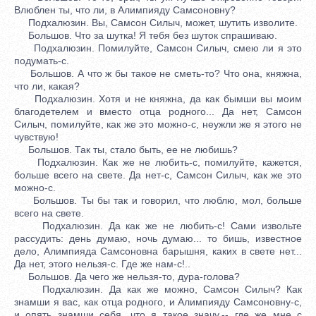
Влюблен ты, что ли, в Алимпияду Самсоновну?
Подхалюзин. Вы, Самсон Силыч, может, шутить изволите.
Большов. Что за шутка! Я тебя без шуток спрашиваю.
Подхалюзин. Помилуйте, Самсон Силыч, смею ли я это
подумать-с.
Большов. А что ж бы такое не сметь-то? Что она, княжна,
что ли, какая?
Подхалюзин. Хотя и не княжна, да как бымши вы моим
благодетелем и вместо отца родного... Да нет, Самсон
Силыч, помилуйте, как же это можно-с, неужли же я этого не
чувствую!
Большов. Так ты, стало быть, ее не любишь?
Подхалюзин. Как же не любить-с, помилуйте, кажется,
больше всего на свете. Да нет-с, Самсон Силыч, как же это
можно-с.
Большов. Ты бы так и говорил, что люблю, мол, больше
всего на свете.
Подхалюзин. Да как же не любить-с! Сами извольте
рассудить: день думаю, ночь думаю... то бишь, известное
дело, Алимпияда Самсоновна барышня, каких в свете нет...
Да нет, этого нельзя-с. Где же нам-с!..
Большов. Да чего же нельзя-то, дура-голова?
Подхалюзин. Да как же можно, Самсон Силыч? Как
знамши я вас, как отца родного, и Алимпияду Самсоновну-с,
и опять знамши себя, что я такое значу,-- где же мне с