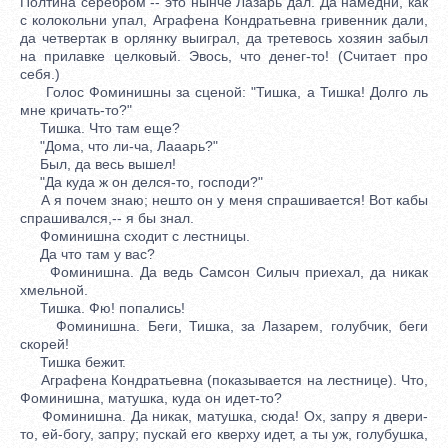
Полтина серебром -- это нынче Лазарь дал. Да намедни, как
с колокольни упал, Аграфена Кондратьевна гривенник дали,
да четвертак в орлянку выиграл, да третевось хозяин забыл
на прилавке целковый. Эвось, что денег-то! (Считает про
себя.)
Голос Фоминишны за сценой: "Тишка, а Тишка! Долго ль
мне кричать-то?"
Тишка. Что там еще?
"Дома, что ли-ча, Лааарь?"
Был, да весь вышел!
"Да куда ж он делся-то, господи?"
А я почем знаю; нешто он у меня спрашивается! Вот кабы
спрашивался,-- я бы знал.
Фоминишна сходит с лестницы.
Да что там у вас?
Фоминишна. Да ведь Самсон Силыч приехал, да никак
хмельной.
Тишка. Фю! попались!
Фоминишна. Беги, Тишка, за Лазарем, голубчик, беги
скорей!
Тишка бежит.
Аграфена Кондратьевна (показывается на лестнице). Что,
Фоминишна, матушка, куда он идет-то?
Фоминишна. Да никак, матушка, сюда! Ох, запру я двери-
то, ей-богу, запру; пускай его кверху идет, а ты уж, голубушка,