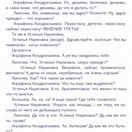
Аграфена Кондратьевна. Ох, дешевы, батюшка, дешевы;
и сама знаю, что дешевы, да что ж делать-то? ',
Липочка. Фи, маменька, как вы вдруг! Полноте! Ну, вдруг
приедет -- что хорошего!
Аграфена Кондратьевна. Перестану, дитятко, перестану;
сейчас перестану! ЯВЛЕНИЕ ТРЕТЬЕ .
Те же и Устинья Наумовна,
Устинья Наумовна (входя). Здравствуйте, золотые! Что вы
невеселы - носы повесили?
Целуются.
Аграфена Кондратьевна. А уж мы заждались тебя.
Липочка. Что, Устинья Наумовна, скоро приедет?
Устинья Наумовна. Виновата, сейчас провалиться,
виновата! А дела-то наши, серебряные, не очень хороши!
Липочка. Как? Что такое за новости?
Аграфена Кондратьевна. Что ты еще там выдумала?
Устинья Наумовна. А то, бралиянтовые, что жених-то наш
что-то мнется.
Большов. Ха, ха, ха! А еще сваха! Где тебе сосватать!
Устинья Наумовна. Уперся, как лошадь,-- ни тпру, ни ну;
слова от него не добьешься путного.
Липочка. Да что ж это, Устинья Наумовна? Да как же это
ты, право!
Аграфена Кондратьевна. Ах, батюшки! Да как же это быть-
то?