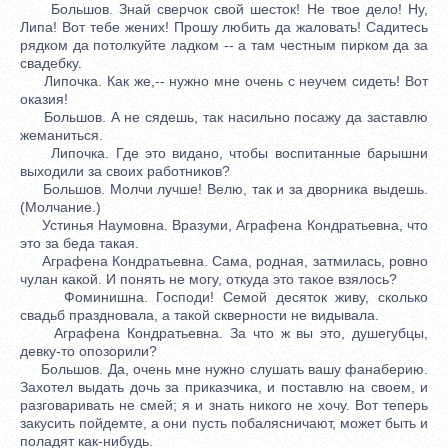
Большов. Знай сверчок свой шесток! Не твое дело! Ну,
Липа! Вот тебе жених! Прошу любить да жаловать! Садитесь
рядком да потолкуйте ладком -- а там честным пирком да за
свадебку.
Липочка. Как же,-- нужно мне очень с неучем сидеть! Вот
оказия!
Большов. А не сядешь, так насильно посажу да заставлю
жеманиться.
Липочка. Где это видано, чтобы воспитанные барышни
выходили за своих работников?
Большов. Молчи лучше! Велю, так и за дворника выдешь.
(Молчание.)
Устинья Наумовна. Вразуми, Аграфена Кондратьевна, что
это за беда такая.
Аграфена Кондратьевна. Сама, родная, затмилась, ровно
чулан какой. И понять не могу, откуда это такое взялось?
Фоминишна. Господи! Семой десяток живу, сколько
свадьб праздновала, а такой скверности не видывала.
Аграфена Кондратьевна. За что ж вы это, душегубцы,
девку-то опозорили?
Большов. Да, очень мне нужно слушать вашу фанаберию.
Захотел выдать дочь за приказчика, и поставлю на своем, и
разговаривать не смей; я и знать никого не хочу. Вот теперь
закусить пойдемте, а они пусть побалясничают, может быть и
поладят как-нибудь.