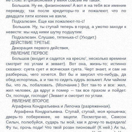
Большов. Ну ее, физиономию! А вот я на тебя все имение
переведу, так после кредиторы-то и пожалеют, что по
двадцати пяти копеек не взяли.
Подхалюзин. Еще как пожалеют-то-с!
Большов. Ну, ты ступай теперь в город, а ужотко заходи к
невесте: мы над ними шутку подшутим.
Подхалюзин. Слушаю, тятенька-с! (Уходит.)
ДЕЙСТВИЕ ТРЕТЬЕ
Декорация первого действия,
ЯВЛЕНИЕ ПЕРВОЕ
Большов (входит и садится на кресло', несколько времени
смотрит по углам и зевает). Вот она, жизнь-то; истинно
сказано: суета сует и всяческая суета. Черт знает, и сам не
разберешь, чего хочется. Вот бы и закусил что-нибудь, да
обед испортишь, а и так-то сидеть одурь возьмет. Али чайком
бы, что ль, побаловать. (Молчание.) Вот так-то и все: жил,
жил человек, да вдруг и помер -- так все прахом и пойдет.
Ох, господи, господи! (Зевает и смотрит по углам.
ЯВЛЕНИЕ ВТОРОЕ
Аграфена Кондратьевна и Липочка (разряженная).
Аграфена Кондратьевна. Ступай, ступай, моя крошечка;
дверь-то побережнее, не зацепи. Посмотри-ко, Самсон
Силыч, полюбуйся, сударь ты мой, как я дочку-то вырядила!
Фу ты, прочь поди! Что твой розан пионовый! (К ней.) Ах ты,