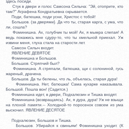
здесь посиди.
Стук в двери и голос Самсона Силыча: "Эй, отоприте, кто
там?" Аграфена Кондратьевна скрывается.
Поди, батюшка, поди усни, Христос с тобой!
Большов. (за дверями}. Да что ты, старая карга, с ума, что
ли, сошла?
Фоминишна. Ах, голубчик ты мой! Ах, я мымра слепая! А
ведь покажись мне сдуру-то, что ты хмельной приехал. Уж
извини меня, глуха стала на старости лет.
Самсон Силыч входит.
ЯВЛЕНИЕ ДЕВЯТОЕ
Фоминишна и Большов.
Большов. Стряпчий был?
Фоминишна. А стряпали, батюшка, щи с солониной, гусь
жареный, драчена.
Большов. Да ты белены, что ль, объелась, старая дура!
Фоминишна. Нет, батюшка! Сама кухарке наказывала.
Большой. Пошла вон! (Садится.)
Фоминишна идет, в двери, Подхалюзин и Тишка входят.
Фоминишна (возвращаясь). Ах, я дура, дура! Уж не взыщи
на плохой памяти.-- Холодной-то поросенок совсем из ума
выскочил. ЯВЛЕНИЕ ДЕСЯТОЕ
Подхалюзин, Большов и Тишка.
Большов. Убирайся к свиньям! Фоминишна уходит. (К