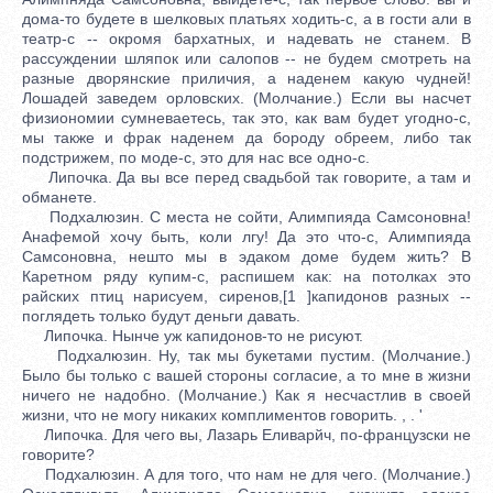
дома-то будете в шелковых платьях ходить-с, а в гости али в
театр-с -- окромя бархатных, и надевать не станем. В
рассуждении шляпок или салопов -- не будем смотреть на
разные дворянские приличия, а наденем какую чудней!
Лошадей заведем орловских. (Молчание.) Если вы насчет
физиономии сумневаетесь, так это, как вам будет угодно-с,
мы также и фрак наденем да бороду обреем, либо так
подстрижем, по моде-с, это для нас все одно-с.
Липочка. Да вы все перед свадьбой так говорите, а там и
обманете.
Подхалюзин. С места не сойти, Алимпияда Самсоновна!
Анафемой хочу быть, коли лгу! Да это что-с, Алимпияда
Самсоновна, нешто мы в эдаком доме будем жить? В
Каретном ряду купим-с, распишем как: на потолках это
райских птиц нарисуем, сиренов,[1 ]капидонов разных --
поглядеть только будут деньги давать.
Липочка. Нынче уж капидонов-то не рисуют.
Подхалюзин. Ну, так мы букетами пустим. (Молчание.)
Было бы только с вашей стороны согласие, а то мне в жизни
ничего не надобно. (Молчание.) Как я несчастлив в своей
жизни, что не могу никаких комплиментов говорить. , . '
Липочка. Для чего вы, Лазарь Еливарйч, по-французски не
говорите?
Подхалюзин. А для того, что нам не для чего. (Молчание.)