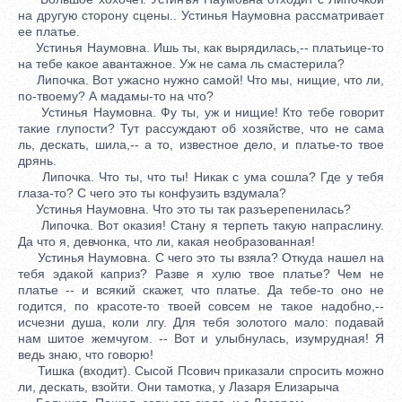
на другую сторону сцены.. Устинья Наумовна рассматривает
ее платье.
Устинья Наумовна. Ишь ты, как вырядилась,-- платьице-то
на тебе какое авантажное. Уж не сама ль смастерила?
Липочка. Вот ужасно нужно самой! Что мы, нищие, что ли,
по-твоему? А мадамы-то на что?
Устинья Наумовна. Фу ты, уж и нищие! Кто тебе говорит
такие глупости? Тут рассуждают об хозяйстве, что не сама
ль, дескать, шила,-- а то, известное дело, и платье-то твое
дрянь.
Липочка. Что ты, что ты! Никак с ума сошла? Где у тебя
глаза-то? С чего это ты конфузить вздумала?
Устинья Наумовна. Что это ты так разъерепенилась?
Липочка. Вот оказия! Стану я терпеть такую напраслину.
Да что я, девчонка, что ли, какая необразованная!
Устинья Наумовна. С чего это ты взяла? Откуда нашел на
тебя эдакой каприз? Разве я хулю твое платье? Чем не
платье -- и всякий скажет, что платье. Да тебе-то оно не
годится, по красоте-то твоей совсем не такое надобно,--
исчезни душа, коли лгу. Для тебя золотого мало: подавай
нам шитое жемчугом. -- Вот и улыбнулась, изумрудная! Я
ведь знаю, что говорю!
Тишка (входит). Сысой Псович приказали спросить можно
ли, дескать, взойти. Они тамотка, у Лазаря Елизарыча