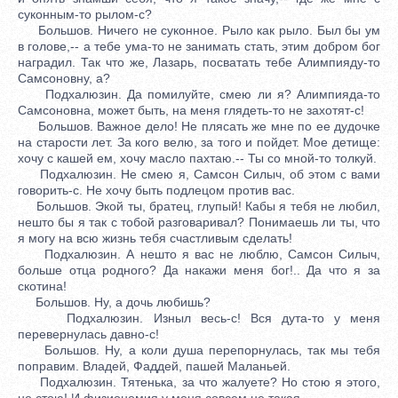
суконным-то рылом-с?
Большов. Ничего не суконное. Рыло как рыло. Был бы ум
в голове,-- а тебе ума-то не занимать стать, этим добром бог
наградил. Так что же, Лазарь, посватать тебе Алимпияду-то
Самсоновну, а?
Подхалюзин. Да помилуйте, смею ли я? Алимпияда-то
Самсоновна, может быть, на меня глядеть-то не захотят-с!
Большов. Важное дело! Не плясать же мне по ее дудочке
на старости лет. За кого велю, за того и пойдет. Мое детище:
хочу с кашей ем, хочу масло пахтаю.-- Ты со мной-то толкуй.
Подхалюзин. Не смею я, Самсон Силыч, об этом с вами
говорить-с. Не хочу быть подлецом против вас.
Большов. Экой ты, братец, глупый! Кабы я тебя не любил,
нешто бы я так с тобой разговаривал? Понимаешь ли ты, что
я могу на всю жизнь тебя счастливым сделать!
Подхалюзин. А нешто я вас не люблю, Самсон Силыч,
больше отца родного? Да накажи меня бог!.. Да что я за
скотина!
Большов. Ну, а дочь любишь?
Подхалюзин. Изныл весь-с! Вся дута-то у меня
перевернулась давно-с!
Большов. Ну, а коли душа перепорнулась, так мы тебя
поправим. Владей, Фаддей, пашей Маланьей.
Подхалюзин. Тятенька, за что жалуете? Но стою я этого,
не стою! И физиономия у меня совсем не такая.