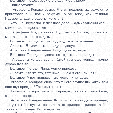
Большов. Пошел, зови его сюда, и с Лазарем.
Тишка уходит.
Аграфена Кондратьевна. Что ж, недаром же закуска-то
приготовлена -- вот и закусим. А уж тебе, чай, Устинья
Наумовна, давно водочки хочется?
Устинья Наумовна. Известное дело -- адмиральский час --
самое настоящее время.
Аграфена Кондратьевна. Ну, Самсон Силыч, трогайся с
места-то, что так-то сидеть.
Большов. Погоди, вот те подойдут -- еще успеешь.
Липочка. Я, маменька, пойду разденусь.
Аграфена Кондратьевна. Поди, дитятко, поди.
Большов. Погоди раздеваться-то,-- жених приедет.
Аграфена Кондратьевна. Какой там еще жених,-- полно
дурачиться-то.
Большов. Погоди, Липа, жених приедет.
Липочка. Кто же это, тятенька? Знаю я его или нет?
Большов. А вот увидишь, так, может, и узнаешь.
Аграфена Кондратьевна. Что ты его слушаешь, какой там
еще шут приедет! Так язык чешет.
Большов. Говорят тебе, что приедет, так уж я, стало быть,
знаю, что говорю.
Аграфена Кондратьевна. Коли кто в самом деле приедет,
так уж ты бы путем говорил, а то приедет, приедет, а бог
знает, кто приедет. Вот всегда так.