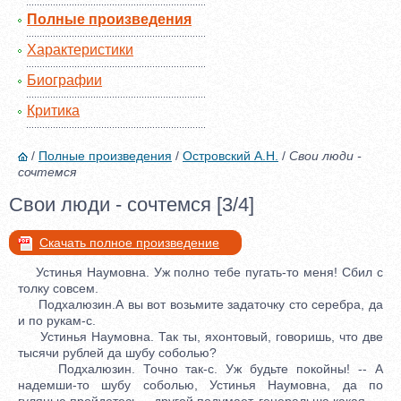
Полные произведения
Характеристики
Биографии
Критика
/
Полные произведения
/
Островский А.Н.
/
Свои люди -
сочтемся
Свои люди - сочтемся [3/4]
Скачать полное произведение
Устинья Наумовна. Уж полно тебе пугать-то меня! Сбил с
толку совсем.
Подхалюзин.А вы вот возьмите задаточку сто серебра, да
и по рукам-с.
Устинья Наумовна. Так ты, яхонтовый, говоришь, что две
тысячи рублей да шубу соболью?
Подхалюзин. Точно так-с. Уж будьте покойны! -- А
надемши-то шубу соболью, Устинья Наумовна, да по
гулянью пройдетесь,-- другой подумает, генеральша какая.