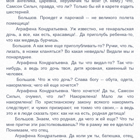
моя ангелика, царевна, херуимчик ты мой! (К нему.) Что,
Самсон Силыч, правда, что ли? Только бы ей в карете ездить
шестерней.
Большов. Проедет и парочкой -- не великого полета
помещица!
Аграфена Кондратьевна. Уж известно, не генаральская
дочь, а все, как есть, красавица!.. Да приголубь ребенка-то,
что как медведь бурчишь.
Большов. А как мне еще приголубливать-то? Ручки, что ль,
лизать, в ножки кланяться? Во какая невидаль! Видали мы и
понаряднее.
Аграфена Кондратьевна. Да ты что видал-то? Так что-
нибудь, а ведь это дочь твоя, дитя кровная, каменный ты
человек.
Большов. Что ж что дочь? Слава богу -- обута, одета,
накормлена; чего ей еще хочется?
Аграфена Кондратьевна. Чего хочется! Да ты, Самсон
Силыч, очумел, что ли? Накормлена! Мало ли что
накормлена! По христианскому закону всякого накормить
следствует; и чужих призирают, не токмо что своих,-- а ведь
это и в люди сказать грех: как ни на есть, родная детища!
Большов. Знаем, что родная, да чего ж ей еще? Что ты
мне притчи эти растолковываешь? Не в рамку же ее вделать!
Понимаем, что отец.
Аграфена Кондратьевна. Да коли уж ты, батюшка, отец,