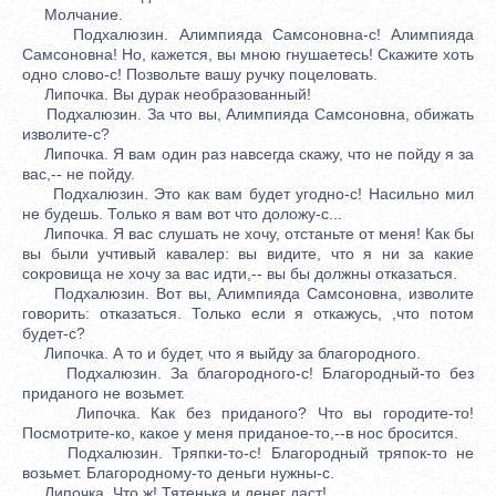
Молчание.
Подхалюзин. Алимпияда Самсоновна-с! Алимпияда
Самсоновна! Но, кажется, вы мною гнушаетесь! Скажите хоть
одно слово-с! Позвольте вашу ручку поцеловать.
Липочка. Вы дурак необразованный!
Подхалюзин. За что вы, Алимпияда Самсоновна, обижать
изволите-с?
Липочка. Я вам один раз навсегда скажу, что не пойду я за
вас,-- не пойду.
Подхалюзин. Это как вам будет угодно-с! Насильно мил
не будешь. Только я вам вот что доложу-с...
Липочка. Я вас слушать не хочу, отстаньте от меня! Как бы
вы были учтивый кавалер: вы видите, что я ни за какие
сокровища не хочу за вас идти,-- вы бы должны отказаться.
Подхалюзин. Вот вы, Алимпияда Самсоновна, изволите
говорить: отказаться. Только если я откажусь, ,что потом
будет-с?
Липочка. А то и будет, что я выйду за благородного.
Подхалюзин. За благородного-с! Благородный-то без
приданого не возьмет.
Липочка. Как без приданого? Что вы городите-то!
Посмотрите-ко, какое у меня приданое-то,--в нос бросится.
Подхалюзин. Тряпки-то-с! Благородный тряпок-то не
возьмет. Благородному-то деньги нужны-с.
Липочка. Что ж! Тятенька и денег даст!