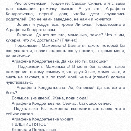
Рисположенский. Пойдемте, Самсон Силыч, и я с вами
для компании рюмочку выпью. А уж это, Аграфена
Кондратьевна, первый долг, чтобы дети слушались
родителей. Это не нами заведено, не нами и кончится.
Встают и уходят все, кроме Липочки, Подхалюзина и
Аграфены Кондратъевны.
Липочка. Да что же это, маменька, такое? Что я им,
кухарка, что ли, досталась? (Плачет.)
Подхалюзин. Маменька-с! Вам зятя такого, который бы
вас уважал и, значит, старость вашу покоил,-- окромя меня,
не найтить-с.
Аграфена Кондратьевна. Да как это ты, батюшке?
Подхалюзин. Маменька-с! В меня бог вложил такое
намерение, потому самому-с, что другой вас, маменька-с, и
знать не захочет, а я по гроб моей жизни (плачет) должен
чувствовать-с.
Аграфена Кондратьевна. Ах, батюшко! Да как же это
быть?
Большов. (из двери). Жена, поди сюда!
Аграфена Кондратьев на. Сейчас, батюшко, сейчас!
Подхалюзин. Вы, маменька, вспомните это слово, что я
сейчас сказал
Аграфена Кондратьевна уходит.
ЯВЛЕНИЕ ПЯТОЕ '
Липочка и Подхалюзин.