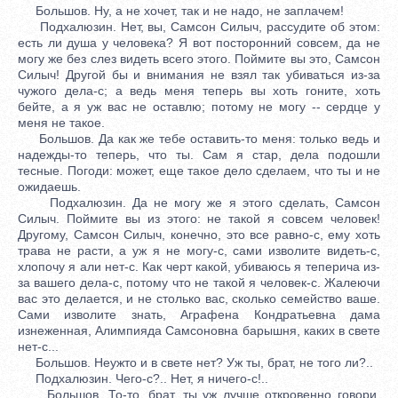
Большов. Ну, а не хочет, так и не надо, не заплачем!
Подхалюзин. Нет, вы, Самсон Силыч, рассудите об этом:
есть ли душа у человека? Я вот посторонний совсем, да не
могу же без слез видеть всего этого. Поймите вы это, Самсон
Силыч! Другой бы и внимания не взял так убиваться из-за
чужого дела-с; а ведь меня теперь вы хоть гоните, хоть
бейте, а я уж вас не оставлю; потому не могу -- сердце у
меня не такое.
Большов. Да как же тебе оставить-то меня: только ведь и
надежды-то теперь, что ты. Сам я стар, дела подошли
тесные. Погоди: может, еще такое дело сделаем, что ты и не
ожидаешь.
Подхалюзин. Да не могу же я этого сделать, Самсон
Силыч. Поймите вы из этого: не такой я совсем человек!
Другому, Самсон Силыч, конечно, это все равно-с, ему хоть
трава не расти, а уж я не могу-с, сами изволите видеть-с,
хлопочу я али нет-с. Как черт какой, убиваюсь я теперича из-
за вашего дела-с, потому что не такой я человек-с. Жалеючи
вас это делается, и не столько вас, сколько семейство ваше.
Сами изволите знать, Аграфена Кондратьевна дама
изнеженная, Алимпияда Самсоновна барышня, каких в свете
нет-с...
Большов. Неужто и в свете нет? Уж ты, брат, не того ли?..
Подхалюзин. Чего-с?.. Нет, я ничего-с!..
Большов. То-то, брат, ты уж лучше откровенно говори.